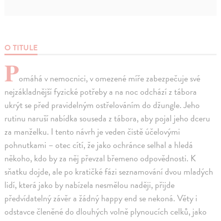
O TITULE
P
omáhá v nemocnici, v omezené míře zabezpečuje své
nejzákladnější fyzické potřeby a na noc odchází z tábora
ukrýt se před pravidelným ostřelováním do džungle. Jeho
rutinu naruší nabídka souseda z tábora, aby pojal jeho dceru
za manželku. I tento návrh je veden čistě účelovými
pohnutkami – otec cítí, že jako ochránce selhal a hledá
někoho, kdo by za něj převzal břemeno odpovědnosti. K
sňatku dojde, ale po kratičké fázi seznamování dvou mladých
lidí, která jako by nabízela nesmělou naději, přijde
předvídatelný závěr a žádný happy end se nekoná. Věty i
odstavce členěné do dlouhých volně plynoucích celků, jako