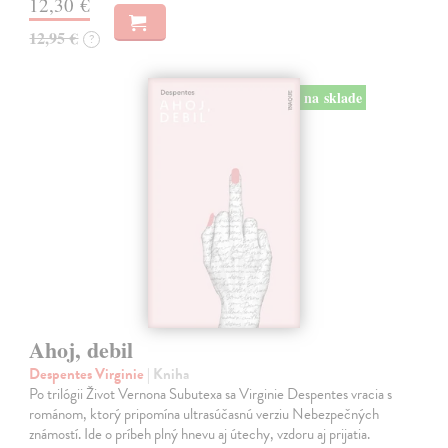
12,30 €
12,95 €
?
na sklade
Ahoj, debil
Despentes Virginie
| Kniha
Po trilógii Život Vernona Subutexa sa Virginie Despentes vracia s
románom, ktorý pripomína ultrasúčasnú verziu Nebezpečných
známostí. Ide o príbeh plný hnevu aj útechy, vzdoru aj prijatia.