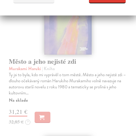
Město a jeho nejisté zdi
Murakami Haruki
| Kniha
Ty jsi to byla, kdo mi vyprávěl o tom městě. Město a jeho nejisté zdi –
dlouho očekávaný román Harukiho Murakamiho volně navazuje na
autorovu starší novelu z roku 1980 a tematicky se prolíná s jeho
kultovním…
Na sklade
31,21 €
32,85 €
?