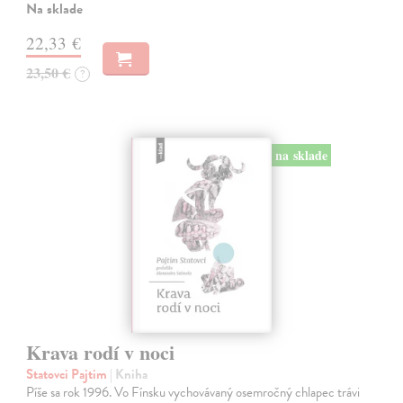
Na sklade
22,33 €
23,50 €
?
na sklade
Krava rodí v noci
Statovci Pajtim
| Kniha
Píše sa rok 1996. Vo Fínsku vychovávaný osemročný chlapec trávi