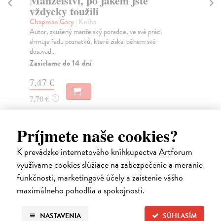
Manželství, po jakém jste
El
vždycky toužili
ž
Chapman Gary
| Kniha
Ší
Autor, zkušený manželský poradce, ve své práci
Kní
shrnuje řadu poznatků, které získal během své
bab
dosavad...
Za
Zasielame do 14 dní
11
7,47 €
11
7,70 €
?
Príjmete naše cookies?
Ďalšie z kategórie svetová
K prevádzke internetového kníhkupectva Artforum
využívame cookies slúžiace na zabezpečenie a meranie
beletria
funkčnosti, marketingové účely a zaistenie vášho
maximálneho pohodlia a spokojnosti.
na sklade
NASTAVENIA
SÚHLASÍM