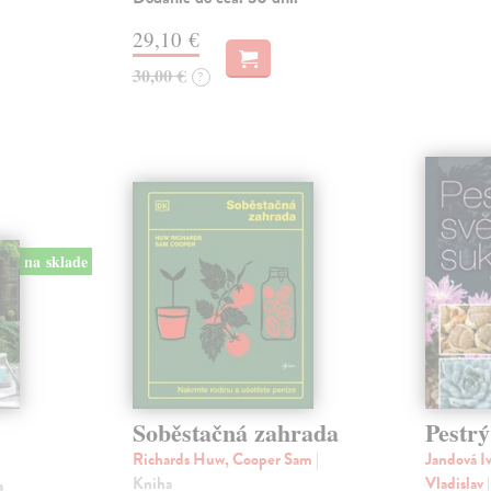
29,10 €
30,00 €
?
na sklade
Soběstačná zahrada
Pestrý
Richards Huw, Cooper Sam
|
Jandová Iv
Kniha
Vladislav
a