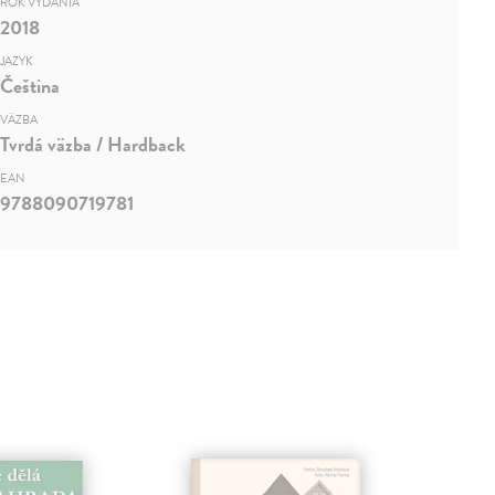
ROK VYDANIA
2018
JAZYK
Čeština
VÄZBA
Tvrdá väzba / Hardback
EAN
9788090719781