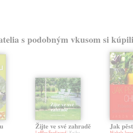
atelia s podobným vkusom si kúpili
vu
Žijte ve své zahradě
Jak pěst
Leffler Ferdinand
| Kniha
Nickels Jaso