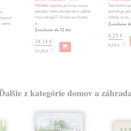
Hledáte inspiraci pro svou novou
Tato kniha vy
zahradu, nebo chcete něco udělat
potřebuje pěst
í,
s tou stávající? Anebo se chcete
ohledu na to, 
řipravil
p...
é velmi
Zasielame d
Zasielame do 12 dní
8,25 €
34,14 €
8,50 €
?
35,20 €
?
Ďalšie z kategórie domov a záhrad