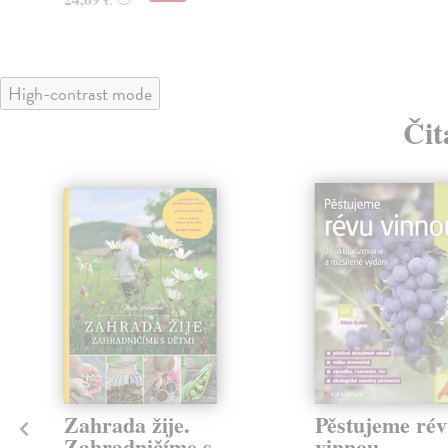
High-contrast mode
Čit
Zahrada žije.
Pěstujeme ré
Zahradničíme s
vinnou