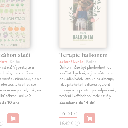
záhon stačí
Terapie balkonem
 Huw
| Kniha
Železná Lenka
| Kniha
n stačí! Vypestujte si
Balkon může být plnohodnotnou
 zeleniny, na menšom
součástí bydlení, nejen místem na
 s menšou námahou, ale s o
odkládání věcí. Tato kniha ukazuje,
radosťou. Chceli by ste
jak z jakéhokoli balkonu vytvořit
ú zeleninu po celý rok, ale
promyšlený prostor pro odpočinek,
kú záhradu ani veľa…
tvoření i každodenní malé rituály.…
e do 10 dní
Zasielame do 14 dní
€
16,00 €
16,49 €
?
?