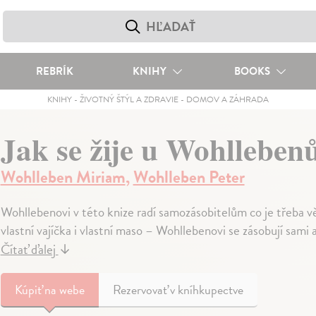
REBRÍK
KNIHY
BOOKS
KNIHY
-
ŽIVOTNÝ ŠTÝL A ZDRAVIE
-
DOMOV A ZÁHRADA
Jak se žije u Wohlleben
Wohlleben Miriam
,
Wohlleben Peter
Wohllebenovi v této knize radí samozásobitelům co je třeba vě
vlastní vajíčka i vlastní maso – Wohllebenovi se zásobují sami a
Čítať ďalej
↓
Kúpiť
na webe
Rezervovať v kníhkupectve