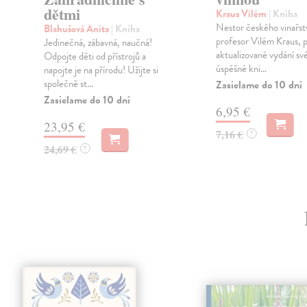
dětmi
Kraus Vilém
| Kniha
Nestor českého vinařstv
Blahušová Anita
| Kniha
profesor Vilém Kraus, p
Jedinečná, zábavná, naučná!
aktualizované vydání sv
Odpojte děti od přístrojů a
úspěšné kni...
napojte je na přírodu! Užijte si
společně st...
Zasielame do 10 dní
Zasielame do 10 dní
6,95 €
23,95 €
7,16 €
?
24,69 €
?