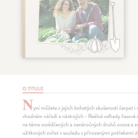
O TITULE
N
yní můžete z jejich bohatých zkušeností čerpat i 
vhodném nářadí a nástrojích - Reálné odhady časové 
na téma osvědčených a nenáročných druhů ovoce a zelen
užitkových zvířat v souladu s přirozenými potřebam