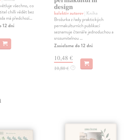
design
světluje všechno, co
May
itel chilli vědět bez
Zahr
kolektív autorov
| Kniha
zda má předchozí...
Joa
Brožurka z řady praktických
vysv
o 12 dní
permakulturních publikací
záho
seznamuje čtenáře jednoduchou a
srozumitelnou ...
Zas
Zasielame do 12 dní
18
10,48 €
18,
10,80 €
?
a