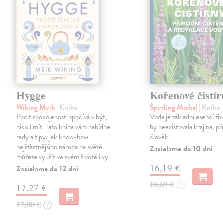
Hygge
Kořenové čistír
Wiking Meik
| Kniha
Šperling Michal
| Kniha
Pocit spokojenosti spočívá v být,
Voda je základní esencí živ
nikoli mít. Tato kniha vám nabídne
by neexistovala krajina, př
rady a tipy, jak know-how
člověk.
nejšťastnějšího národa na světě
Zasielame do 10 dní
můžete využít ve svém životě i vy.
16,19 €
Zasielame do 12 dní
16,69 €
?
17,27 €
17,80 €
?