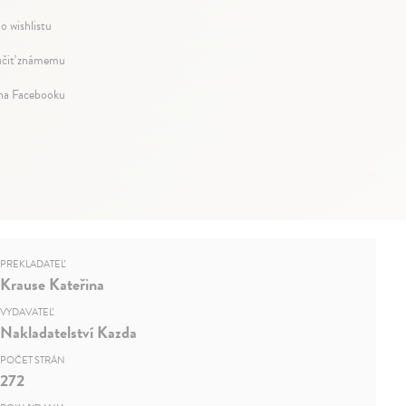
o wishlistu
čiť známemu
 na Facebooku
PREKLADATEĽ
Krause Kateřina
VYDAVATEĽ
Nakladatelství Kazda
POČET STRÁN
272