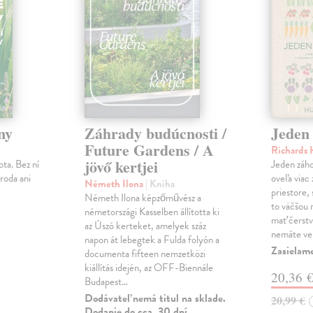
ny
Záhrady budúcnosti /
Jeden 
Future Gardens / A
Richards
jövő kertjei
ota. Bez ní
Jeden záho
íroda ani
oveľa viac
Németh Ilona
| Kniha
priestore,
Németh Ilona képzőművész a
to väčšou 
németországi Kasselben állította ki
mať čerstv
az Úszó kerteket, amelyek száz
nemáte veľ
napon át lebegtek a Fulda folyón a
Zasielam
documenta fifteen nemzetközi
kiállítás idején, az OFF-Biennále
20,36 
Budapest…
Dodávateľ nemá titul na sklade.
20,99 €
Dodanie do cca. 30 dní.