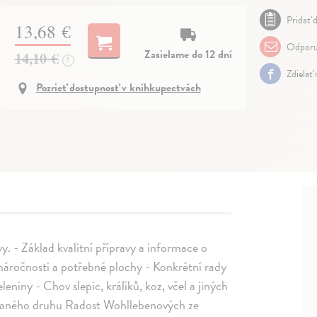
Pridať d
13,68 €
Odporu
Zasielame do 12 dní
14,10 €
?
Zdielať
Pozrieť dostupnosť v kníhkupectvách
vy. - Základ kvalitní přípravy a informace o
náročnosti a potřebné plochy - Konkrétní rady
iny - Chov slepic, králíků, koz, včel a jiných
i daného druhu Radost Wohllebenových ze