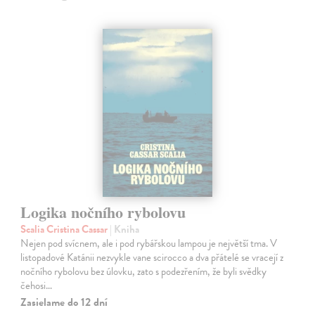
Logika nočního rybolovu
Scalia Cristina Cassar
| Kniha
Nejen pod svícnem, ale i pod rybářskou lampou je největší tma. V
listopadové Katánii nezvykle vane scirocco a dva přátelé se vracejí z
nočního rybolovu bez úlovku, zato s podezřením, že byli svědky
čehosi…
Zasielame do 12 dní