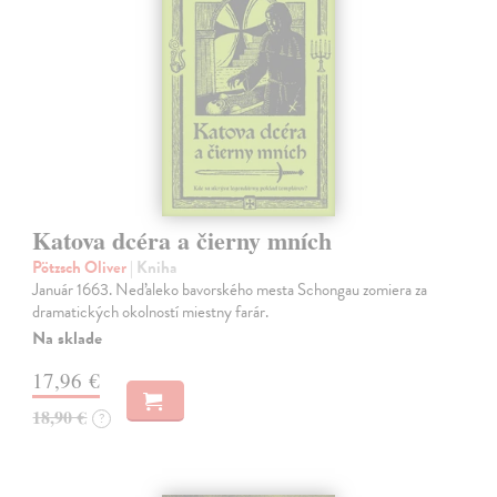
Katova dcéra a čierny mních
Pötzsch Oliver
| Kniha
Január 1663. Neďaleko bavorského mesta Schongau zomiera za
dramatických okolností miestny farár.
Na sklade
17,96 €
18,90 €
?