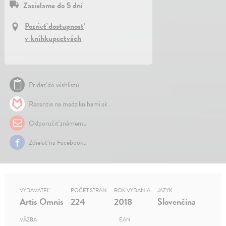
Zasielame do 5 dní
Pozrieť dostupnosť
v kníhkupectvách
Pridať do wishlistu
Recenzia na medziknihami.sk
Odporučiť známemu
Zdielať na Facebooku
VYDAVATEĽ
POČET STRÁN
ROK VYDANIA
JAZYK
Artis Omnis
224
2018
Slovenčina
VÄZBA
EAN