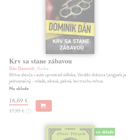
Krv sa stane zábavou
Dán Dominik
| Kniha
Mŕtve dievča v aute uprostred sídliska. Verdikt doktora Lengyela je
jednoznačný - mladá, zdravá, pekná, len trochu mŕtva.
Na sklade
16,69 €
17,95 €
?
na sklade