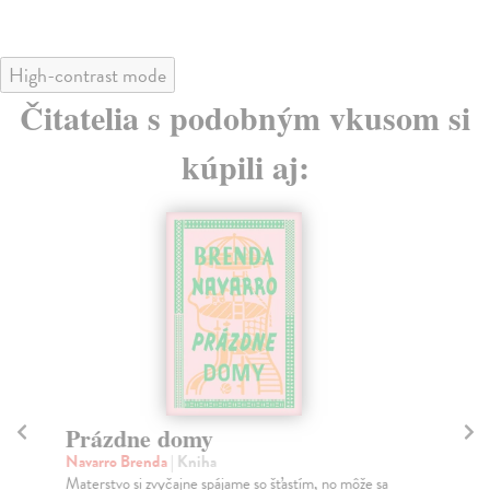
High-contrast mode
Čitatelia s podobným vkusom si
kúpili aj:
Prázdne domy
D
Navarro Brenda
| Kniha
Fr
Materstvo si zvyčajne spájame so šťastím, no môže sa
Za 