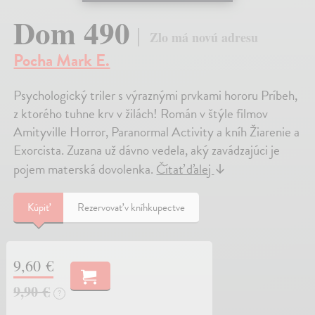
Dom 490
Zlo má novú adresu
Pocha Mark E.
Psychologický triler s výraznými prvkami hororu Príbeh,
z ktorého tuhne krv v žilách! Román v štýle filmov
Amityville Horror, Paranormal Activity a kníh Žiarenie a
Exorcista. Zuzana už dávno vedela, aký zavádzajúci je
pojem materská dovolenka.
Čítať ďalej
↓
Kúpiť
Rezervovať v kníhkupectve
9,60 €
9,90 €
?