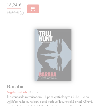
18,24 €
18,80 €
?
Baraba
Sagitarius Petr
| Kniha
Nestandardním způsobem – šípem vystřeleným z kuše – je na
vyjížďce na kole, na lesní cestě vedoucí k turistické chatě Girová,