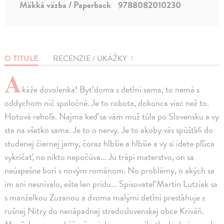
Mäkká väzba / Paperback
9788082010230
O TITULE
RECENZIE / UKÁŽKY
1
A
káže dovolenka! Byť doma s deťmi sama, to nemá s
oddychom nič spoločné. Je to robota, dokonca viac než to.
Hotová rehoľa. Najmä keď sa vám muž túla po Slovensku a vy
ste na všetko sama. Je to o nervy. Je to akoby vás spúšťali do
studenej čiernej jamy, čoraz hlbšie a hlbšie a vy si idete pľúca
vykričať, no nikto nepočúva... Ju trápi materstvo, on sa
neúspešne borí s novým románom. No problémy, o akých sa
im ani nesnívalo, ešte len prídu... Spisovateľ Martin Lutziak sa
s manželkou Zuzanou a dvoma malými deťmi presťahuje z
rušnej Nitry do nenápadnej stredoslovenskej obce Kriváň.