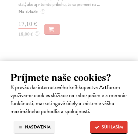
stať, ako aj v tomto príbehu, že sa premení na ...
Sha
Na sklade
Do
?
17,10 €
24
18,00 €
24
?
Ďalšie z kategórie detektívky /
Príjmete naše cookies?
mystery
K prevádzke internetového kníhkupectva Artforum
využívame cookies slúžiace na zabezpečenie a meranie
funkčnosti, marketingové účely a zaistenie vášho
maximálneho pohodlia a spokojnosti.
NASTAVENIA
SÚHLASÍM