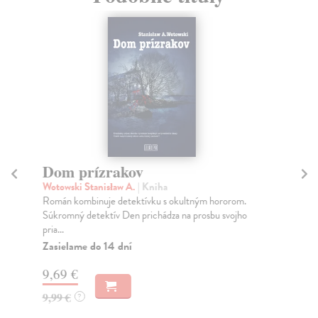
Dom prízrakov
M
Wotowski Stanisław A.
| Kniha
Če
Román kombinuje detektívku s okultným hororom.
His
Súkromný detektív Den prichádza na prosbu svojho
not
pria...
Na
Zasielame do 14 dní
17
9,69 €
17
9,99 €
?