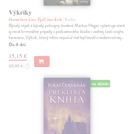
Výkriky
Horst Jorn Lier, Fjell Jan-Erik
| Kniha
Bývalý vojak a bývalý policajný študent Markus Heger vyšetruje staré
aj nové kriminálne prípady z podcastového štúdia v zadnej časti svojho
karavanu. Výkrik, ktorý nikto nepočul mal byť seriál o sedemročnej…
Do 4 dní
15,15 €
15,95 €
?
na sklade