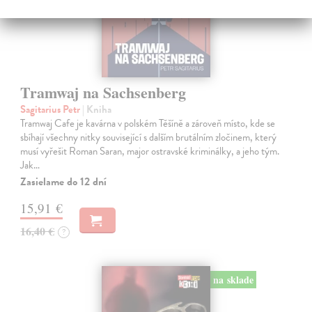
Tramwaj na Sachsenberg
Sagitarius Petr
| Kniha
Tramwaj Cafe je kavárna v polském Těšíně a zároveň místo, kde se
sbíhají všechny nitky související s dalším brutálním zločinem, který
musí vyřešit Roman Saran, major ostravské kriminálky, a jeho tým.
Jak…
Zasielame do 12 dní
15,91 €
16,40 €
?
na sklade