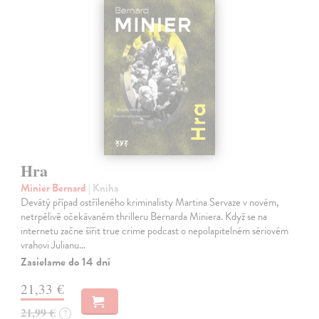
Hra
Minier Bernard
| Kniha
Devátý případ ostříleného kriminalisty Martina Servaze v novém,
netrpělivě očekávaném thrilleru Bernarda Miniera. Když se na
internetu začne šířit true crime podcast o nepolapitelném sériovém
vrahovi Julianu…
Zasielame do 14 dní
21,33 €
21,99 €
?