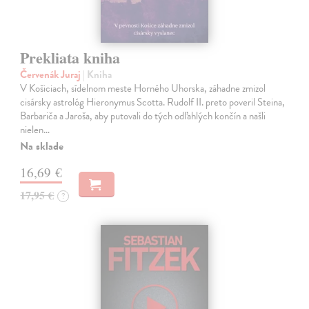
Prekliata kniha
Červenák Juraj
| Kniha
V Košiciach, sídelnom meste Horného Uhorska, záhadne zmizol
cisársky astrológ Hieronymus Scotta. Rudolf II. preto poveril Steina,
Barbariča a Jaroša, aby putovali do tých odľahlých končín a našli
nielen…
Na sklade
16,69 €
17,95 €
?