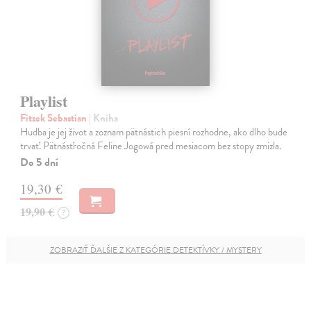
Playlist
Fitzek Sebastian
| Kniha
Hudba je jej život a zoznam pätnástich piesní rozhodne, ako dlho bude
trvať. Pätnásťročná Feline Jogowá pred mesiacom bez stopy zmizla.
Do 5 dní
19,30 €
19,90 €
?
ZOBRAZIŤ ĎALŠIE Z KATEGÓRIE DETEKTÍVKY / MYSTERY