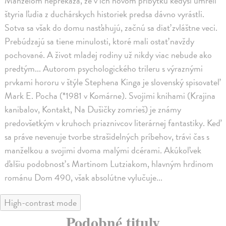
Manželom neprekáža, že v ich novom príbytku kedysi umreli
štyria ľudia z duchárskych historiek predsa dávno vyrástli.
Sotva sa však do domu nasťahujú, začnú sa diať zvláštne veci.
Prebúdzajú sa tiene minulosti, ktoré mali ostať navždy
pochované. A život mladej rodiny už nikdy viac nebude ako
predtým... Autorom psychologického trileru s výraznými
prvkami hororu v štýle Stephena Kinga je slovenský spisovateľ
Mark E. Pocha (*1981 v Komárne). Svojimi knihami (Krajina
kanibalov, Kontakt, Na Dušičky zomrieš) je známy
predovšetkým v kruhoch priaznivcov literárnej fantastiky. Keď
sa práve nevenuje tvorbe strašidelných príbehov, trávi čas s
manželkou a svojimi dvoma malými dcérami. Akúkoľvek
ďalšiu podobnosť s Martinom Lutziakom, hlavným hrdinom
románu Dom 490, však absolútne vylučuje...
High-contrast mode
Podobné tituly