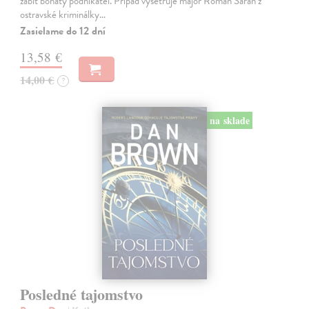
zabit bohatý podnikatel. Případ vyšetřuje major Roman Saran z
ostravské kriminálky…
Zasielame do 12 dní
13,58 €
14,00 €
?
na sklade
Posledné tajomstvo