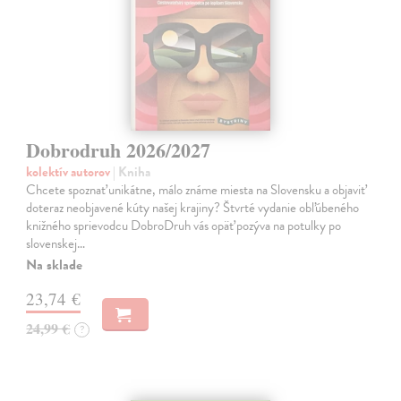
Dobrodruh 2026/2027
kolektív autorov
| Kniha
Chcete spoznať unikátne, málo známe miesta na Slovensku a objaviť
doteraz neobjavené kúty našej krajiny? Štvrté vydanie obľúbeného
knižného sprievodcu DobroDruh vás opäť pozýva na potulky po
slovenskej…
Na sklade
23,74 €
24,99 €
?