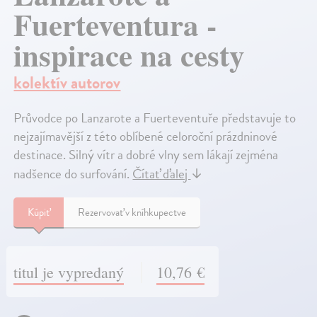
Fuerteventura -
inspirace na cesty
kolektív autorov
Průvodce po Lanzarote a Fuerteventuře představuje to
nejzajímavější z této oblíbené celoroční prázdninové
destinace. Silný vítr a dobré vlny sem lákají zejména
nadšence do surfování.
Čítať ďalej
↓
Kúpiť
Rezervovať v kníhkupectve
titul je vypredaný
10,76 €