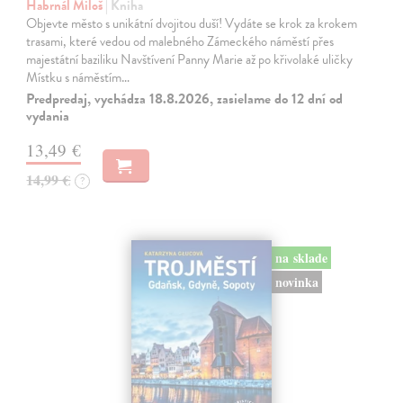
Habrnál Miloš
| Kniha
Objevte město s unikátní dvojitou duší! Vydáte se krok za krokem
trasami, které vedou od malebného Zámeckého náměstí přes
majestátní baziliku Navštívení Panny Marie až po křivolaké uličky
Místku s náměstím…
Predpredaj, vychádza 18.8.2026, zasielame do 12 dní od
vydania
13,49 €
14,99 €
?
na sklade
novinka