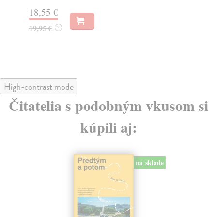
Za
31,21 €
22
32,85 €
?
24
High-contrast mode
Čitatelia s podobným vkusom si
kúpili aj:
na sklade