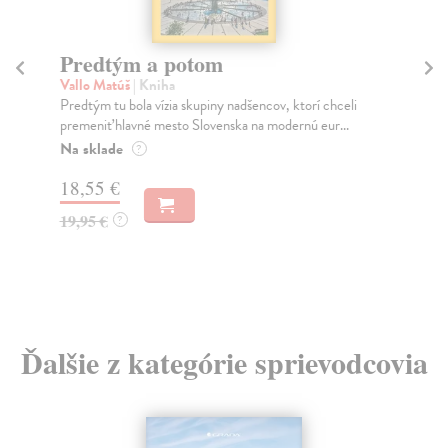
Město a jeho nejisté zdi
Murakami Haruki
| Kniha
i
Ty jsi to byla, kdo mi vyprávěl o tom městě. Město a
jeho nejisté zdi – dlouho očekávaný román Haru...
Na sklade
?
31,21 €
32,85 €
?
Ďalšie z kategórie sprievodcovia