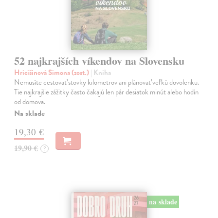
52 najkrajších víkendov na Slovensku
Hricišinová Simona (zost.)
| Kniha
Nemusíte cestovať stovky kilometrov ani plánovať veľkú dovolenku.
Tie najkrajšie zážitky často čakajú len pár desiatok minút alebo hodín
od domova.
Na sklade
19,30 €
19,90 €
?
na sklade