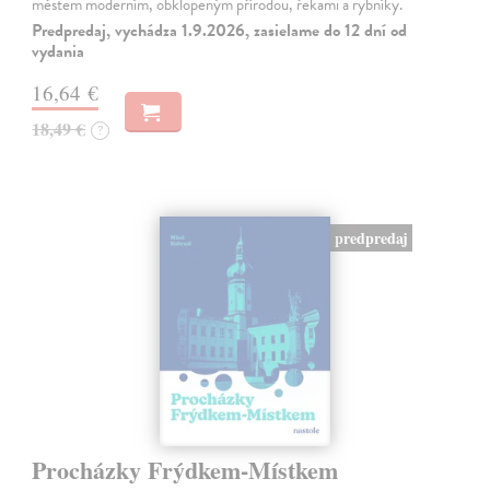
městem moderním, obklopeným přírodou, řekami a rybníky.
Predpredaj, vychádza 1.9.2026, zasielame do 12 dní od
vydania
16,64 €
18,49 €
?
predpredaj
Procházky Frýdkem-Místkem