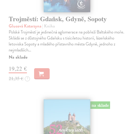
Trojměstí: Gdaňsk, Gdyně, Sopoty
Glucová Katarzyna
| Kniha
Polské Trojměstí je jedinečná aglomerace na pobřeží Baltského moře.
Skládá se z důstojného Gdaňsku s tisíciletou historií, lázeňského
letoviska Sopoty a mladého přístavního města Gdyně, jednoho z
nejmladších…
Na sklade
19,22 €
21,35 €
?
na sklade