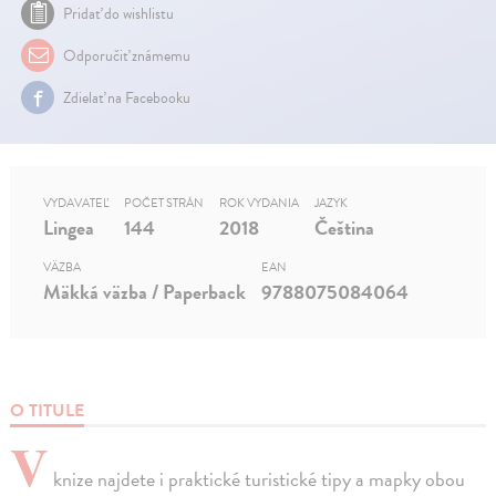
Pridať do wishlistu
Odporučiť známemu
Zdielať na Facebooku
VYDAVATEĽ
POČET STRÁN
ROK VYDANIA
JAZYK
Lingea
144
2018
Čeština
VÄZBA
EAN
Mäkká väzba / Paperback
9788075084064
O TITULE
V
knize najdete i praktické turistické tipy a mapky obou