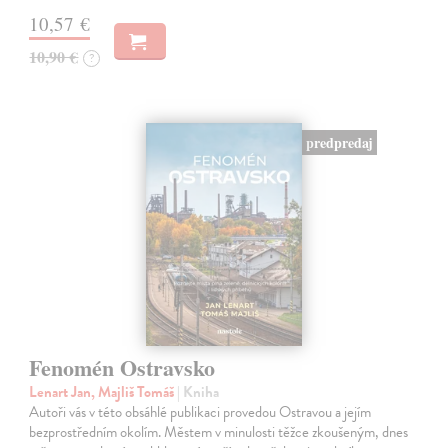
10,57 €
10,90 €
?
predpredaj
Fenomén Ostravsko
Lenart Jan, Majliš Tomáš
| Kniha
Autoři vás v této obsáhlé publikaci provedou Ostravou a jejím
bezprostředním okolím. Městem v minulosti těžce zkoušeným, dnes