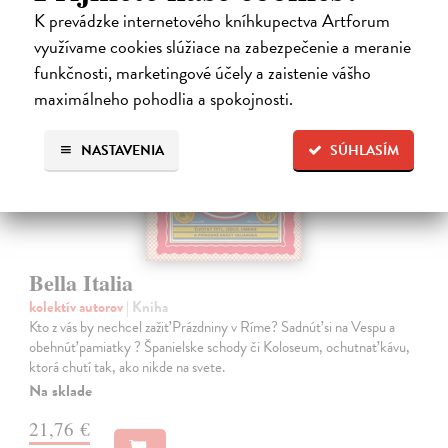
K prevádzke internetového kníhkupectva Artforum
využívame cookies slúžiace na zabezpečenie a meranie
funkčnosti, marketingové účely a zaistenie vášho
na sklade
maximálneho pohodlia a spokojnosti.
NASTAVENIA
SÚHLASÍM
Bella Italia
kolektív autorov
| Kniha
Kto z vás by nechcel zažiť Prázdniny v Ríme? Sadnúť si na Vespu a
obehnúť pamiatky ? Španielske schody či Koloseum, ochutnať kávu,
ktorá chutí tak, ako nikde na svete.
Na sklade
21,76 €