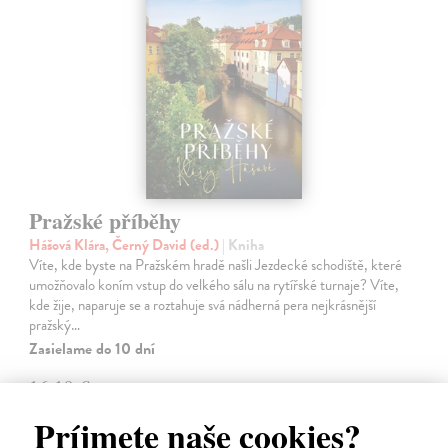
Pražské příběhy
Hášová Klára, Černý David (ed.)
| Kniha
Víte, kde byste na Pražském hradě našli Jezdecké schodiště, které
umožňovalo koním vstup do velkého sálu na rytířské turnaje? Víte,
kde žije, naparuje se a roztahuje svá nádherná pera nejkrásnější
pražský…
Zasielame do 10 dní
16,19 €
16,69 €
Príjmete naše cookies?
?