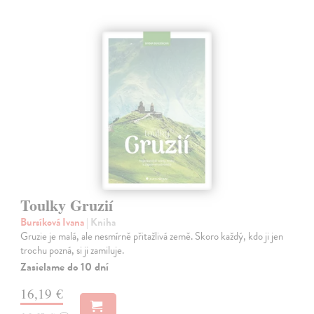
Toulky Gruzií
Bursíková Ivana
| Kniha
Gruzie je malá, ale nesmírně přitažlivá země. Skoro každý, kdo ji jen
trochu pozná, si ji zamiluje.
Zasielame do 10 dní
16,19 €