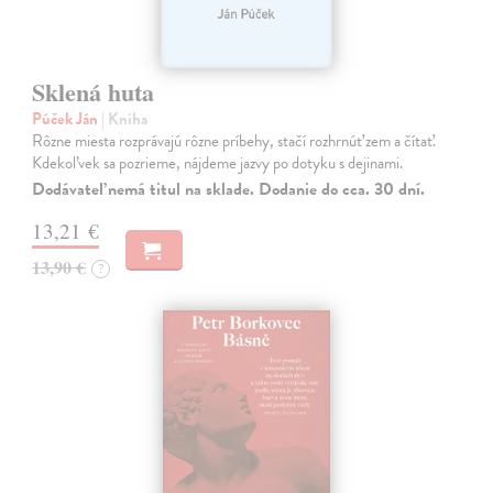
Sklená huta
Púček Ján
| Kniha
Rôzne miesta rozprávajú rôzne príbehy, stačí rozhrnúť zem a čítať.
Kdekoľvek sa pozrieme, nájdeme jazvy po dotyku s dejinami.
Dodávateľ nemá titul na sklade. Dodanie do cca. 30 dní.
13,21 €
13,90 €
?