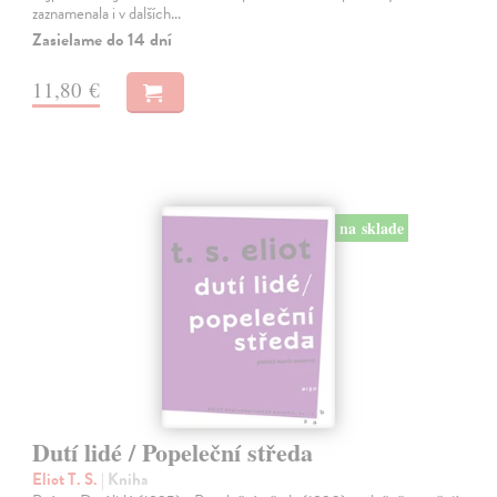
zaznamenala i v dalších…
Zasielame do 14 dní
11,80 €
na sklade
Dutí lidé / Popeleční středa
Eliot T. S.
| Kniha