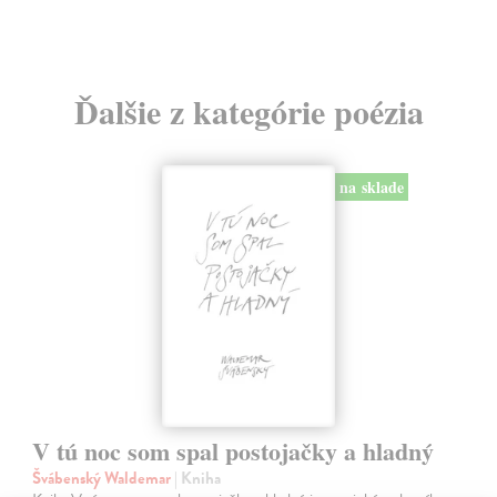
16
Ďalšie z kategórie poézia
na sklade
V tú noc som spal postojačky a hladný
Švábenský Waldemar
| Kniha