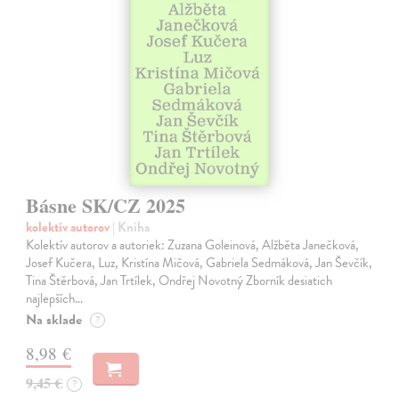
Básne SK/CZ 2025
kolektív autorov
| Kniha
Kolektív autorov a autoriek: Zuzana Goleinová, Alžběta Janečková,
Josef Kučera, Luz, Kristína Mičová, Gabriela Sedmáková, Jan Ševčík,
Tina Štěrbová, Jan Trtílek, Ondřej Novotný Zborník desiatich
najlepších…
Na sklade
?
8,98 €
9,45 €
?