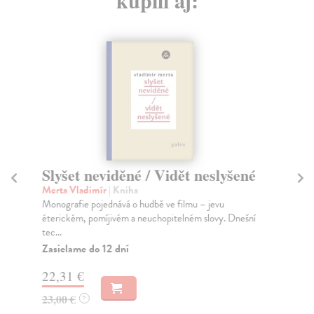
kúpili aj:
Slyšet neviděné / Vidět neslyšené
V
o
Merta Vladimír
| Kniha
Monografie pojednává o hudbě ve filmu – jevu
Gá
éterickém, pomíjivém a neuchopitelném slovy. Dnešní
Kni
tec...
při
pře.
Zasielame do 12 dní
Za
22,31 €
15
23,00 €
?