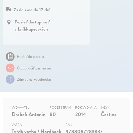
Zasielame do 12 dní
Pozrieť dostupnosť
v kníhkupectvách
Pridať do wishlistu
Odporučiť známemu
Zdielať na Facebooku
VYDAVATEĽ
POČET STRÁN
ROK VYDANIA
JAZYK
Drábek Antonín
80
2014
Čeština
VÄZBA
EAN
Tvrdá väzba / Hardback
9788087283837