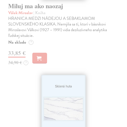
Miluj ma ako naozaj
Válek Miroslav
| Kniha
HRANICA MEDZI NÁDEJOU A SEBAKLAMOM
SLOVENSKÉHO KLASIKA. Nemýlia sa tí, ktorí v básnikovi
Miroslavovi Válkovi (1927 – 1991) vidia deziluzívneho analytika
ľudskej situácie.
Na sklade
?
33,85 €
34,90 €
?