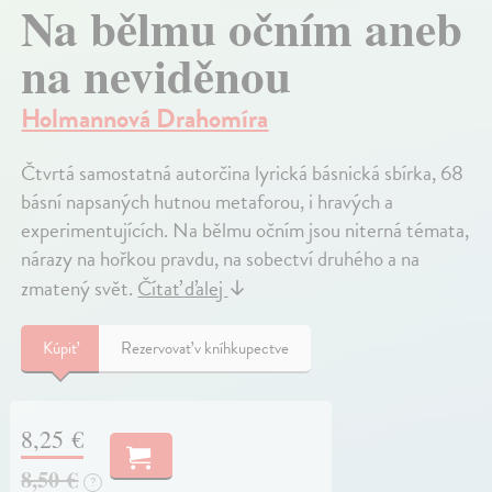
Na bělmu očním aneb
na neviděnou
Holmannová Drahomíra
Čtvrtá samostatná autorčina lyrická básnická sbírka, 68
básní napsaných hutnou metaforou, i hravých a
experimentujících. Na bělmu očním jsou niterná témata,
nárazy na hořkou pravdu, na sobectví druhého a na
zmatený svět.
Čítať ďalej
↓
Kúpiť
Rezervovať v kníhkupectve
8,25 €
8,50 €
?