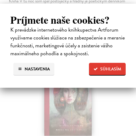
Kniha V tú noc som spal postojačky a hladný je poetickým denníkom
nespavého pozorovateľa sveta, ktorý sa prebíja životom s otvorenými
očami a srdcom. Waldemar Švábenský v nej destiluje desať rokov
Príjmete naše cookies?
básnických…
Na sklade
?
K prevádzke internetového kníhkupectva Artforum
využívame cookies slúžiace na zabezpečenie a meranie
14,85 €
funkčnosti, marketingové účely a zaistenie vášho
16,50 €
?
maximálneho pohodlia a spokojnosti.
NASTAVENIA
SÚHLASÍM
na sklade