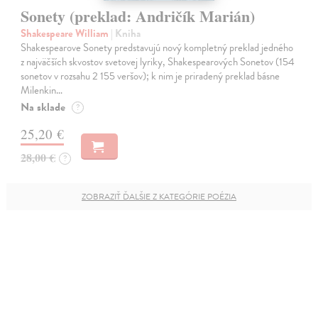
Sonety (preklad: Andričík Marián)
Shakespeare William
| Kniha
Shakespearove Sonety predstavujú nový kompletný preklad jedného
z najväčších skvostov svetovej lyriky, Shakespearových Sonetov (154
sonetov v rozsahu 2 155 veršov); k nim je priradený preklad básne
Milenkin…
Na sklade
?
25,20 €
28,00 €
?
ZOBRAZIŤ ĎALŠIE Z KATEGÓRIE POÉZIA