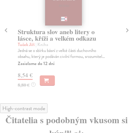
Struktura slov aneb litery o
Mě
lásce, kříži a velkém odkazu
Kj
Výb
Tuček Jiří
| Kniha
mis
Jedná se o sbírku básní z velké části duchovního
Jeh
obsahu, který je podáván civilní formou, srozumitel...
Za
Zasielame do 12 dní
7,
8,54 €
8,
8,80 €
?
High-contrast mode
Čitatelia s podobným vkusom si