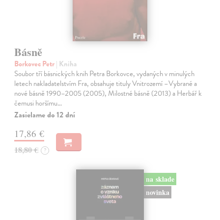
Básně
Borkovec Petr
| Kniha
Soubor tří básnických knih Petra Borkovce, vydaných v minulých
letech nakladatelstvím Fra, obsahuje tituly Vnitrozemí –Vybrané a
nové básně 1990–2005 (2005), Milostné básně (2013) a Herbář k
čemusi horšímu…
Zasielame do 12 dní
17,86 €
18,80 €
?
na sklade
novinka