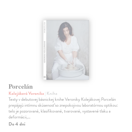
Porcelán
Kolejáková Veronika
| Kniha
Texty v debutovej básnickej knihe Veroniky Kolejákovej Porcelán
prepájajú intímnu skúsenosť so znepokojivou laboratórnou optikou:
telo je pozorované, klasifikované, tvarované, vystavené tlaku a
deformácii,…
Do 4 dní