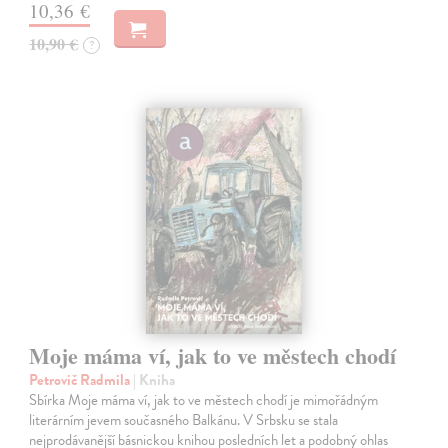
10,36 €
10,90 €
?
Moje máma ví, jak to ve městech chodí
Petrovič Radmila
| Kniha
Sbírka Moje máma ví, jak to ve městech chodí je mimořádným
literárním jevem současného Balkánu. V Srbsku se stala
nejprodávanější básnickou knihou posledních let a podobný ohlas