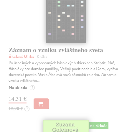
Záznam o vzniku zvláštneho sveta
Ábelová Mirka
| Kniha
Po úspešných a vypredaných básnických zbierkach Striptíz, Na!,
Básničky pre domáce paničky, Večný pocit nedele a Dom, vydáva
slovenská poetka Mirka Ábelová novú básnickú zbierku. Záznam o
vzniku zvláštneho…
Na sklade
?
14,31 €
15,90 €
?
na sklade