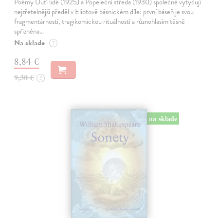
Poémy Dutí lidé (1925) a Popeleční středa (1930) společně vytyčují
nejzřetelnější předěl v Eliotově básnickém díle: první báseň je svou
fragmentárností, tragikomickou rituálností a různohlasím těsně
spřízněna…
Na sklade
?
8,84 €
9,30 €
?
na sklade