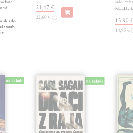
pachatelů
vašou tele
21,47 €
strof,
Na sklad
22,60 €
?
13,90 
a sklade.
starších
14,95 €
ie
na sklade
na sklade