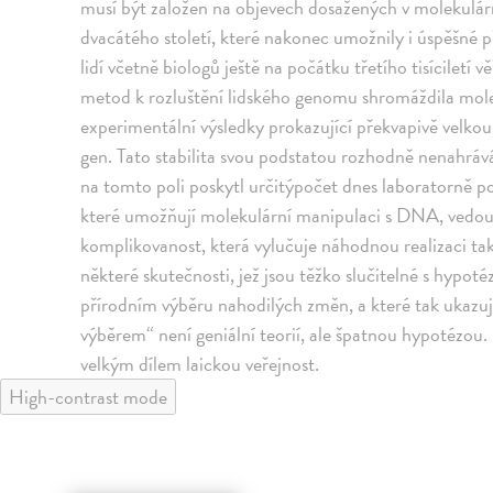
musí být založen na objevech dosažených v molekulární
dvacátého století, které nakonec umožnily i úspěšné p
lidí včetně biologů ještě na počátku třetího tisícilet
metod k rozluštění lidského genomu shromáždila molek
experimentální výsledky prokazující překvapivě velkou s
gen. Tato stabilita svou podstatou rozhodně nenahr
na tomto poli poskytl určitýpočet dnes laboratorně p
které umožňují molekulární manipulaci s DNA, vedouc
komplikovanost, která vylučuje náhodnou realizaci ta
některé skutečnosti, jež jsou těžko slučitelné s hypoté
přírodním výběru nahodilých změn, a které tak ukazuj
výběrem“ není geniální teorií, ale špatnou hypotézou.
velkým dílem laickou veřejnost.
High-contrast mode