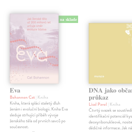
na sklade
Eva
DNA jako obča
průkaz
Bohannon Cat
| Kniha
Kniha, která splácí staletý dluh
Lízal Pavel
| Kniha
ženám i evoluční biologii. Kniha Eva
Čtvrtý svazek se soustředí
sleduje strhující příběh vývoje
identifikační potenciál kys
ženského těla od prvních savců po
deoxyribonukleové, nosit
současnost.
dědičné informace. Jak n