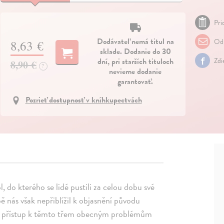
Pri
Dodávateľ nemá titul na
Odp
8,63 €
sklade. Dodanie do 30
dní, pri starších tituloch
Zdi
8,90 €
?
nevieme dodanie
garantovať.
Pozrieť dostupnosť v kníhkupectvách
, do kterého se lidé pustili za celou dobu své
ě nás však nepřiblížil k objasnění původu
ný přístup k těmto třem obecným problémům