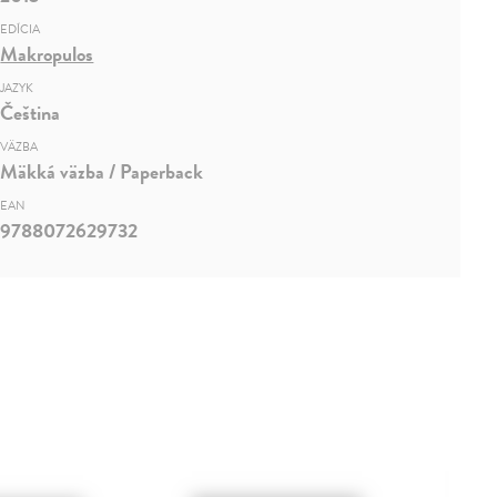
EDÍCIA
Makropulos
JAZYK
Čeština
VÄZBA
Mäkká väzba / Paperback
EAN
9788072629732