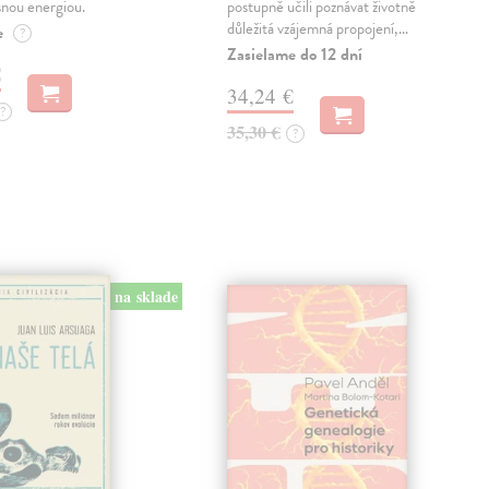
snou energiou.
postupně učili poznávat životně
důležitá vzájemná propojení,…
e
?
Zasielame do 12 dní
€
34,24 €
?
35,30 €
?
na sklade