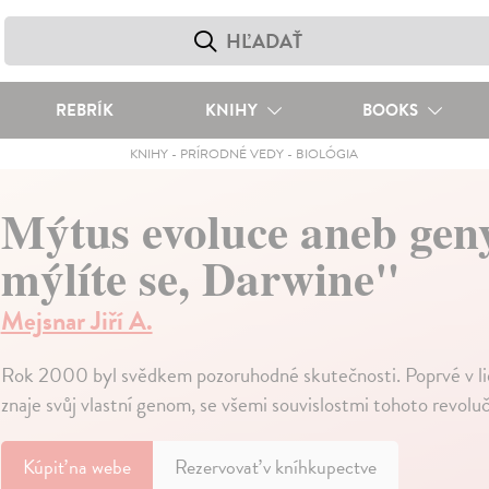
REBRÍK
KNIHY
BOOKS
KNIHY
-
PRÍRODNÉ VEDY
-
BIOLÓGIA
Mýtus evoluce aneb geny
mýlíte se, Darwine"
Mejsnar Jiří A.
Rok 2000 byl svědkem pozoruhodné skutečnosti. Poprvé v lids
znaje svůj vlastní genom, se všemi souvislostmi tohoto revol
Kúpiť
na webe
Rezervovať v kníhkupectve