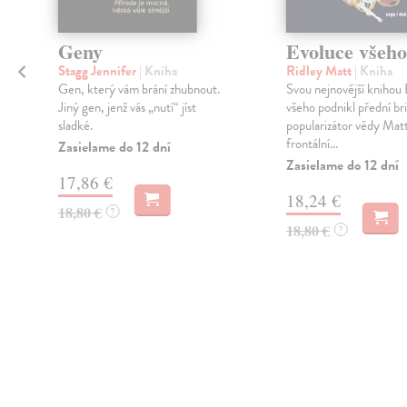
Geny
Evoluce všeho
Stagg Jennifer
| Kniha
Ridley Matt
| Kniha
Gen, který vám brání zhubnout.
Svou nejnovější knihou
Jiný gen, jenž vás „nutí“ jíst
všeho podnikl přední br
sladké.
popularizátor vědy Mat
frontální...
Zasielame do 12 dní
Zasielame do 12 dní
17,86 €
18,24 €
18,80 €
?
18,80 €
?