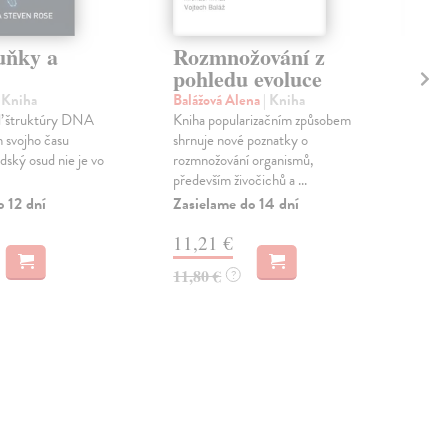
uňky a
Rozmnožování z
Ev
pohledu evoluce
vl
| Kniha
Balážová Alena
| Kniha
Vev
eľ štruktúry DNA
Kniha popularizačním způsobem
Kni
 svojho času
shrnuje nové poznatky o
před
udský osud nie je vo
rozmnožování organismů,
zcel
především živočichů a ...
souč
o 12 dní
Zasielame do 14 dní
Zas
11,21 €
22
11,80 €
23,
?