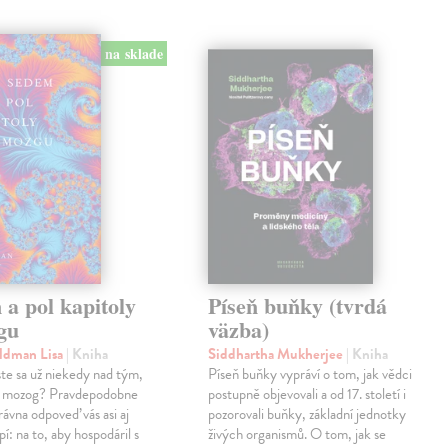
na sklade
a pol kapitoly
Píseň buňky (tvrdá
gu
väzba)
eldman Lisa
| Kniha
Siddhartha Mukherjee
| Kniha
ste sa už niekedy nad tým,
Píseň buňky vypráví o tom, jak vědci
 mozog? Pravdepodobne
postupně objevovali a od 17. století i
rávna odpoveď vás asi aj
pozorovali buňky, základní jednotky
í: na to, aby hospodáril s
živých organismů. O tom, jak se