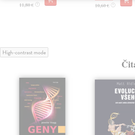
11,80 €
?
10,60 €
?
High-contrast mode
Čit
klade