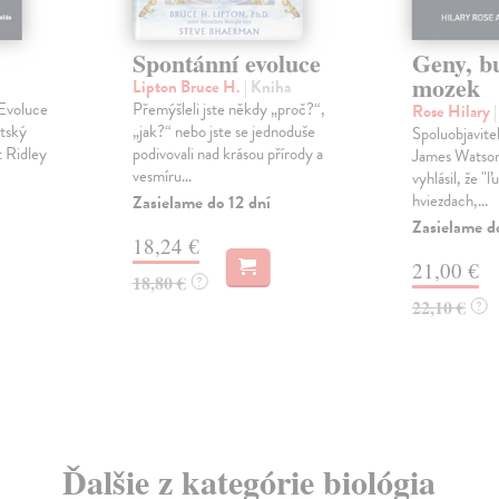
Spontánní evoluce
Geny, b
mozek
Lipton Bruce H.
| Kniha
 Evoluce
Přemýšleli jste někdy „proč?“,
Rose Hilary
itský
„jak?“ nebo jste se jednoduše
Spoluobjavit
t Ridley
podivovali nad krásou přírody a
James Watson
vesmíru...
vyhlásil, že "ľ
hviezdach,...
Zasielame do 12 dní
Zasielame d
18,24 €
21,00 €
18,80 €
?
22,10 €
?
Ďalšie z kategórie biológia