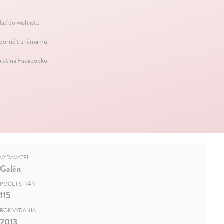
dať do wishlistu
oručiť známemu
elať na Facebooku
VYDAVATEĽ
Galén
POČET STRÁN
115
ROK VYDANIA
2013