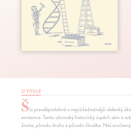
O TITULE
Š
lo pravděpodobně o nejctižádostivější vědecký úkol
existence. Tento obrovský historický úspěch sám o sob
života, původu druhu a původu člověka. Náš součas