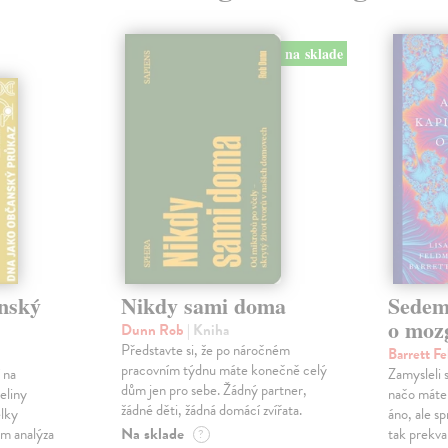
na sklade
nský
Nikdy sami doma
Sedem 
o moz
Dunn Rob
| Kniha
Představte si, že po náročném
Barrett F
pracovním týdnu máte konečně celý
 na
Zamysleli 
dům jen pro sebe. Žádný partner,
eliny
načo máte
žádné děti, žádná domácí zvířata.
elky
áno, ale sp
Na sklade
ám analýza
tak prekvap
?