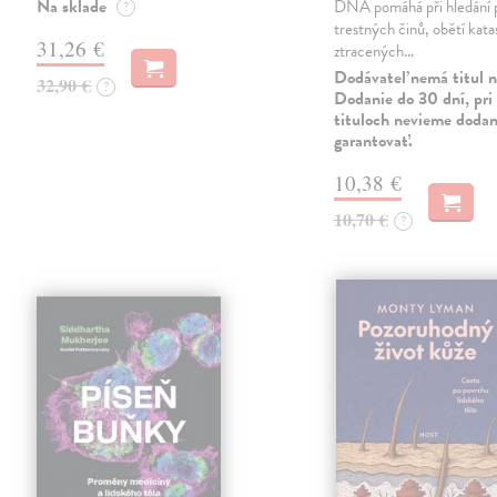
Na sklade
DNA pomáhá při hledání 
?
trestných činů, obětí kata
31,26 €
ztracených…
Dodávateľ nemá titul n
32,90 €
?
Dodanie do 30 dní, pri 
tituloch nevieme dodan
garantovať.
10,38 €
10,70 €
?