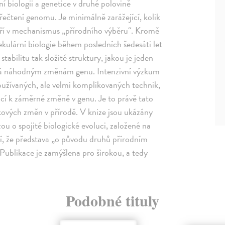
 biologii a genetice v druhé polovině
řečtení genomu. Je minimálně zarážející, kolik
í věří v mechanismus „přírodního výběru“. Kromě
ulární biologie během posledních šedesáti let
tabilitu tak složité struktury, jakou je jeden
ává náhodným změnám genu. Intenzivní výzkum
oužívaných, ale velmi komplikovaných technik,
í k záměrné změně v genu. Je to právě tato
kových změn v přírodě. V knize jsou ukázány
zou o spojité biologické evoluci, založené na
í, že představa „o původu druhů přírodním
 Publikace je zamýšlena pro širokou, a tedy
Podobné tituly