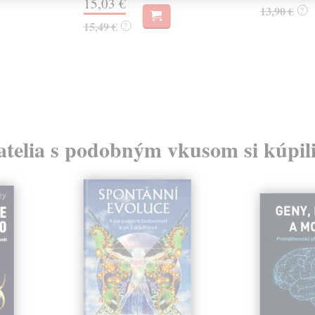
15,03 €
13,90 €
?
15,49 €
?
atelia s podobným vkusom si kúpili