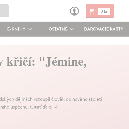
0 ks
E-KNIHY
OSTATNÉ
DAROVACIE KARTY
 křičí: "Jémine,
kých dějinách vstoupil člověk do nového století
učního úspěchu.
Čítať ďalej
↓