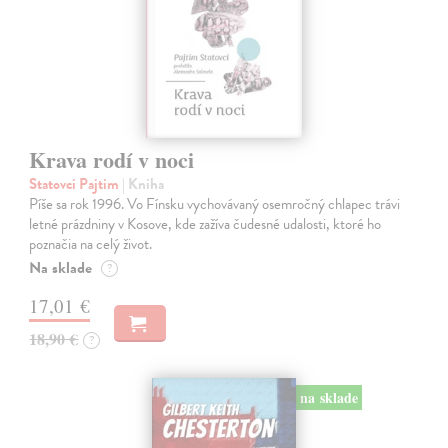
Krava rodí v noci
Statovci Pajtim
| Kniha
Píše sa rok 1996. Vo Fínsku vychovávaný osemročný chlapec trávi
letné prázdniny v Kosove, kde zažíva čudesné udalosti, ktoré ho
poznačia na celý život.
Na sklade
?
17,01 €
18,90 €
?
na sklade