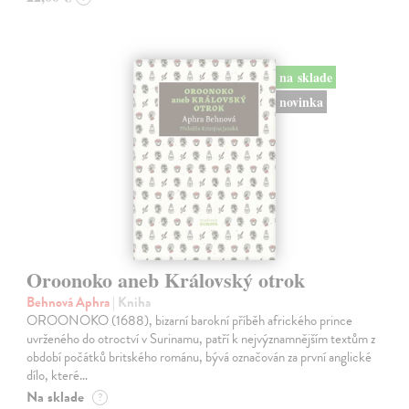
na sklade
novinka
Oroonoko aneb Královský otrok
Behnová Aphra
| Kniha
OROONOKO (1688), bizarní barokní příběh afrického prince
uvrženého do otroctví v Surinamu, patří k nejvýznamnějším textům z
období počátků britského románu, bývá označován za první anglické
dílo, které…
Na sklade
?