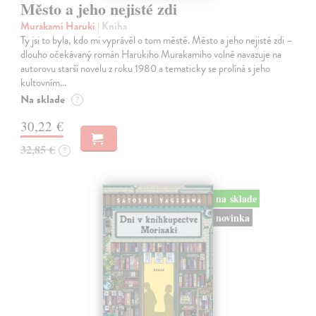
Město a jeho nejisté zdi
Murakami Haruki
| Kniha
Ty jsi to byla, kdo mi vyprávěl o tom městě. Město a jeho nejisté zdi –
dlouho očekávaný román Harukiho Murakamiho volně navazuje na
autorovu starší novelu z roku 1980 a tematicky se prolíná s jeho
kultovním…
Na sklade
?
30,22 €
32,85 €
?
na sklade
novinka