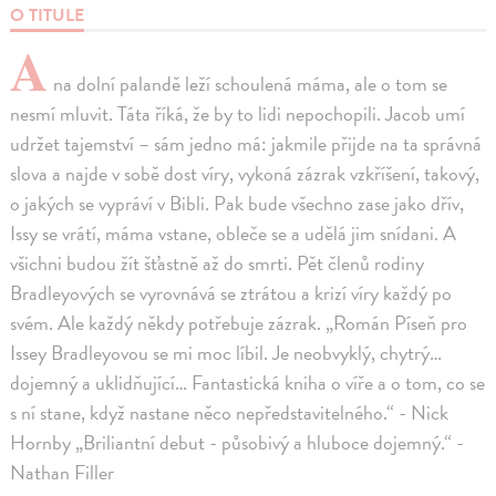
O TITULE
A
na dolní palandě leží schoulená máma, ale o tom se
nesmí mluvit. Táta říká, že by to lidi nepochopili. Jacob umí
udržet tajemství – sám jedno má: jakmile přijde na ta správná
slova a najde v sobě dost víry, vykoná zázrak vzkříšení, takový,
o jakých se vypráví v Bibli. Pak bude všechno zase jako dřív,
Issy se vrátí, máma vstane, obleče se a udělá jim snídani. A
všichni budou žít šťastně až do smrti. Pět členů rodiny
Bradleyových se vyrovnává se ztrátou a krizí víry každý po
svém. Ale každý někdy potřebuje zázrak. „Román Píseň pro
Issey Bradleyovou se mi moc líbil. Je neobvyklý, chytrý…
dojemný a uklidňující… Fantastická kniha o víře a o tom, co se
s ní stane, když nastane něco nepředstavitelného.“ - Nick
Hornby „Briliantní debut - působivý a hluboce dojemný.“ -
Nathan Filler