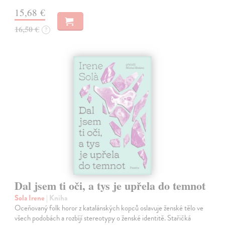
15,68 €
16,50 €
?
Dal jsem ti oči, a tys je upřela do temnot
Sola Irene
| Kniha
Oceňovaný folk horor z katalánských kopců oslavuje ženské tělo ve
všech podobách a rozbíjí stereotypy o ženské identitě. Stařičká