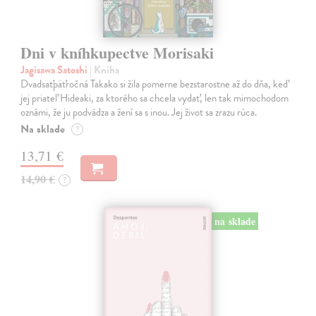
Dni v kníhkupectve Morisaki
Jagisawa Satoshi
| Kniha
Dvadsaťpäťročná Takako si žila pomerne bezstarostne až do dňa, keď
jej priateľ Hideaki, za ktorého sa chcela vydať, len tak mimochodom
oznámi, že ju podvádza a žení sa s inou. Jej život sa zrazu rúca.
Na sklade
?
13,71 €
14,90 €
?
na sklade