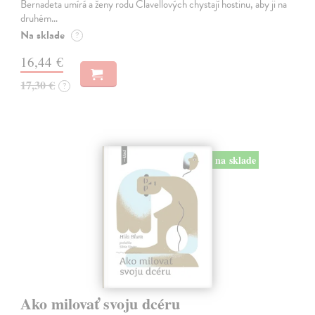
Bernadeta umírá a ženy rodu Clavellových chystají hostinu, aby ji na
druhém…
Na sklade
?
16,44 €
17,30 €
?
na sklade
Ako milovať svoju dcéru