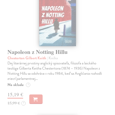
Napoleon z Notting Hillu
Chesterton Gilbert Keith
| Kniha
Dej literárnej prvotiny anglický spisovateľa, filozofa a laického
teológa Gilberta Keitha Chestertona (1874 – 1936) Napoleon z
Notting Hillu sa odohráva v roku 1984, keď sa Angličania rozhodli
zriecť parlamentnej…
Na sklade
?
15,19 €
15,99 €
?