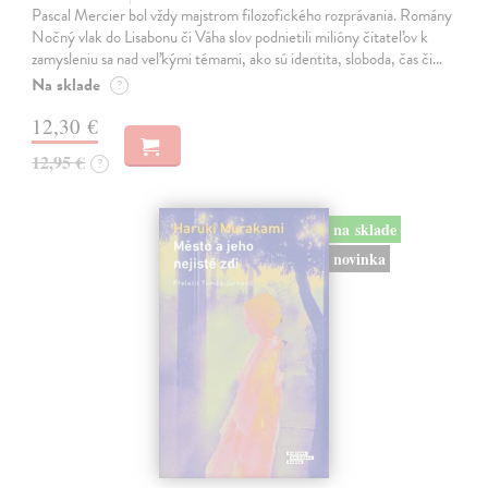
Pascal Mercier bol vždy majstrom filozofického rozprávania. Romány
Nočný vlak do Lisabonu či Váha slov podnietili milióny čitateľov k
zamysleniu sa nad veľkými témami, ako sú identita, sloboda, čas či…
Na sklade
?
12,30 €
12,95 €
?
na sklade
novinka