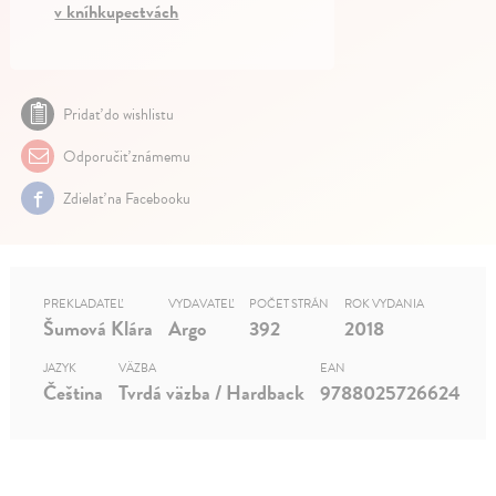
v kníhkupectvách
Pridať do wishlistu
Odporučiť známemu
Zdielať na Facebooku
PREKLADATEĽ
VYDAVATEĽ
POČET STRÁN
ROK VYDANIA
Šumová Klára
Argo
392
2018
JAZYK
VÄZBA
EAN
Čeština
Tvrdá väzba / Hardback
9788025726624