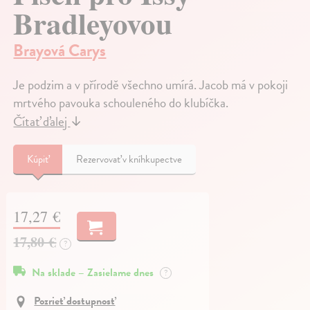
Bradleyovou
Brayová Carys
Je podzim a v přírodě všechno umírá. Jacob má v pokoji
mrtvého pavouka schouleného do klubíčka.
Čítať ďalej
↓
Kúpiť
Rezervovať v kníhkupectve
17,27 €
17,80 €
?
Na sklade – Zasielame dnes
?
Pozrieť dostupnosť