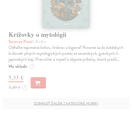
Krížovky o mytológii
Surovec Pavol
| Kniha
Odhaľte tajomstvá bohov, hrdinov a legiend! Ponorte sa do švédskych
krížoviek plných mytologických postáv zo severských, gréckych či
japonských bájí. Precvičte si myseľ a objavte príbehy, ktoré prežili…
Na sklade
?
5,33 €
5,49 €
?
ZOBRAZIŤ ĎALŠIE Z KATEGÓRIE HOBBY