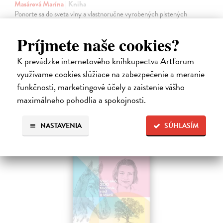
Masárová Marína
| Kniha
Ponorte sa do sveta vlny a vlastnoručne vyrobených plstených
vecičiek. Kniha obsahuje informácie o druhoch vlny a potrebných
pomôckach, taktiež podrobne popisuje základné techniky suchého
Príjmete naše cookies?
plstenia.
Na sklade
?
K prevádzke internetového kníhkupectva Artforum
využívame cookies slúžiace na zabezpečenie a meranie
28,90 €
funkčnosti, marketingové účely a zaistenie vášho
maximálneho pohodlia a spokojnosti.
NASTAVENIA
SÚHLASÍM
na sklade