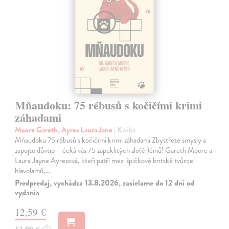
Mňaudoku: 75 rébusů s kočičími krimi
záhadami
Moore Gareth, Ayres Laura Jane
| Kniha
Mňaudoku 75 rébusů s kočičími krimi záhadami Zbystřete smysly a
zapojte důvtip – čeká vás 75 zapeklitých zlo(či)činů! Gareth Moore a
Laura Jayne Ayresová, kteří patří mezi špičkové britské tvůrce
hlavolamů,…
Predpredaj, vychádza 13.8.2026, zasielame do 12 dní od
vydania
12,59 €
13,99 €