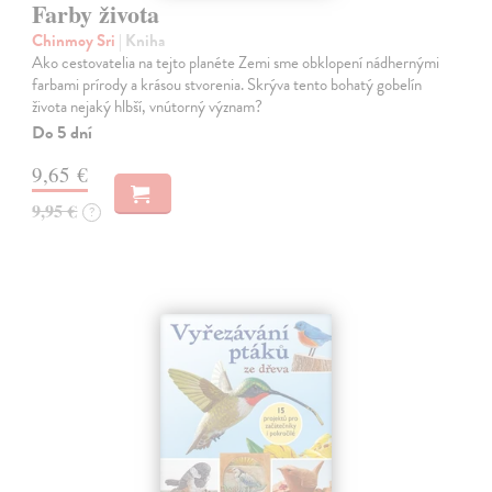
Farby života
Chinmoy Sri
| Kniha
Ako cestovatelia na tejto planéte Zemi sme obklopení nádhernými
farbami prírody a krásou stvorenia. Skrýva tento bohatý gobelín
života nejaký hlbší, vnútorný význam?
Do 5 dní
9,65 €
9,95 €
?