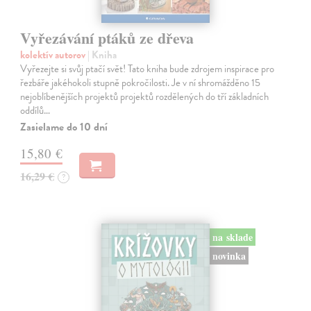
Vyřezávání ptáků ze dřeva
kolektív autorov
| Kniha
Vyřezejte si svůj ptačí svět! Tato kniha bude zdrojem inspirace pro
řezbáře jakéhokoli stupně pokročilosti. Je v ní shromážděno 15
nejoblíbenějších projektů projektů rozdělených do tří základních
oddílů…
Zasielame do 10 dní
15,80 €
16,29 €
?
na sklade
novinka