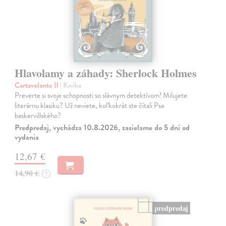
Hlavolamy a záhady: Sherlock Holmes
Cartavolante Il
| Kniha
Preverte si svoje schopnosti so slávnym detektívom! Milujete
literárnu klasiku? Už neviete, koľkokrát ste čítali Psa
baskervillského?
Predpredaj, vychádza 10.8.2026, zasielame do 5 dní od
vydania
12,67 €
14,90 €
?
predpredaj