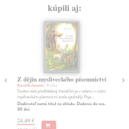
kúpili aj:
Z dějin mysliveckého písemnictví
U
Kovařík Jaromír
| Kniha
Fer
Soubor statí předkládaný čtenářům je v našem i v cizím
Vět
mysliveckém písemnictví zcela ojedinělý. Poje...
pří
Dodávateľ nemá titul na sklade. Dodanie do cca.
Za
30 dní.
21
24,49 €
22