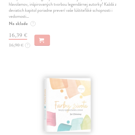
hlavolamov, inšpirovaných tvorbou legendárnej autorky! Každá z
deviatich kapitol poriadne preverí vaše lúštiteľské schopnosti i
vedomosti…
Na sklade
?
16,39 €
16,90 €
?