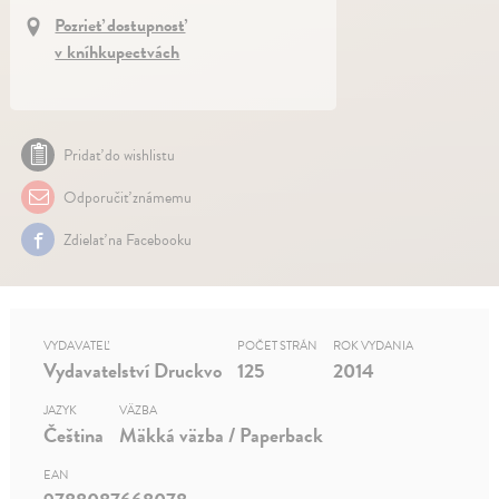
Pozrieť dostupnosť
v kníhkupectvách
Pridať do wishlistu
Odporučiť známemu
Zdielať na Facebooku
VYDAVATEĽ
POČET STRÁN
ROK VYDANIA
Vydavatelství Druckvo
125
2014
JAZYK
VÄZBA
Čeština
Mäkká väzba / Paperback
EAN