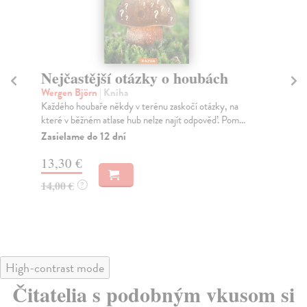
Nejčastější otázky o houbách
V
Wergen Björn
| Kniha
Ka
Každého houbaře někdy v terénu zaskočí otázky, na
Zbi
které v běžném atlase hub nelze najít odpověď. Pom...
dok
môž
Zasielame do 12 dní
Na
13,30 €
18
14,00 €
?
18
High-contrast mode
Čitatelia s podobným vkusom si