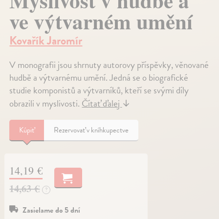
Myslivost v hudbě a
ve výtvarném umění
Kovařík Jaromír
V monografii jsou shrnuty autorovy příspěvky, věnované
hudbě a výtvarnému umění. Jedná se o biografické
studie komponistů a výtvarníků, kteří se svými díly
obrazili v myslivosti.
Čítať ďalej
↓
Kúpiť
Rezervovať v kníhkupectve
14,19 €
14,63 €
?
Zasielame do 5 dní