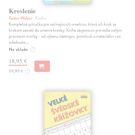
Kreslenie
Foster Walter
| Kniha
Kompletná príručka pre začínajúcich umelcov, ktorá ich krok za
krokom zasvätí do umenia kresby. Kniha záujemcov prevedie celým
procesom tvorby - od výberu nástrojov, pomôcok a materiálov cez
zvládnutie…
Na sklade
?
18,95 €
19,95 €
?