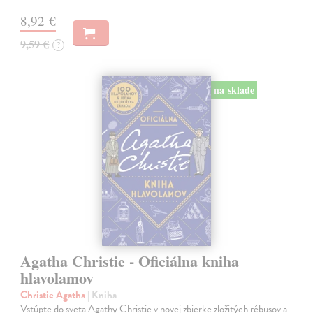
8,92 €
9,59 €
?
na sklade
Agatha Christie - Oficiálna kniha
hlavolamov
Christie Agatha
| Kniha
Vstúpte do sveta Agathy Christie v novej zbierke zložitých rébusov a