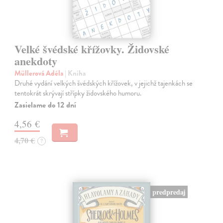
Velké švédské křížovky. Židovské
anekdoty
Müllerová Adéla
| Kniha
Druhé vydání velkých švédských křížovek, v jejichž tajenkách se
tentokrát skrývají střípky židovského humoru.
Zasielame do 12 dní
4,56 €
4,70 €
?
predpredaj