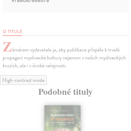
9788087668078
O TITULE
Z
áměrem vydavatele je, aby publikace přispěla k trvalé
propagaci myslivecké kultury nejenom v našich mysliveckých
kruzích, ale i v široké veřejnosti.
High-contrast mode
Podobné tituly