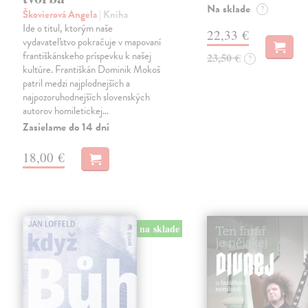
Na sklade
?
Škovierová Angela
| Kniha
Ide o titul, ktorým naše
22,33 €
vydavateľstvo pokračuje v mapovaní
františkánskeho príspevku k našej
23,50 €
?
kultúre. Františkán Dominik Mokoš
patril medzi najplodnejších a
najpozoruhodnejších slovenských
autorov homiletickej…
Zasielame do 14 dní
18,00 €
na sklade