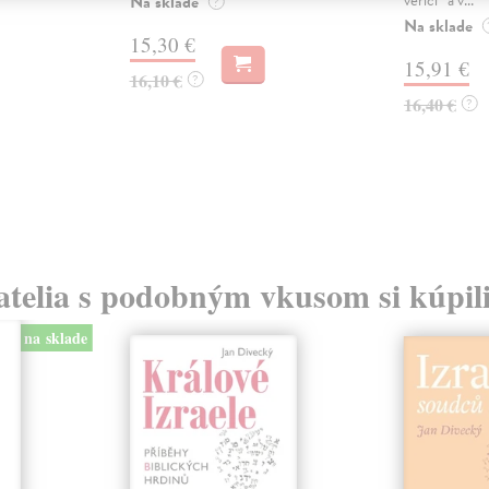
Na sklade
?
Na sklade
15,30 €
15,91 €
16,10 €
?
16,40 €
?
atelia s podobným vkusom si kúpili
na sklade