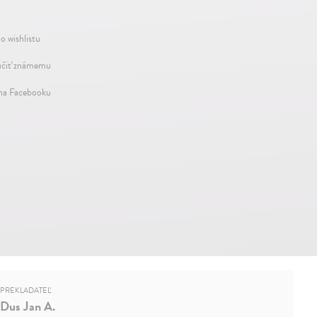
o wishlistu
čiť známemu
 na Facebooku
PREKLADATEĽ
Dus Jan A.