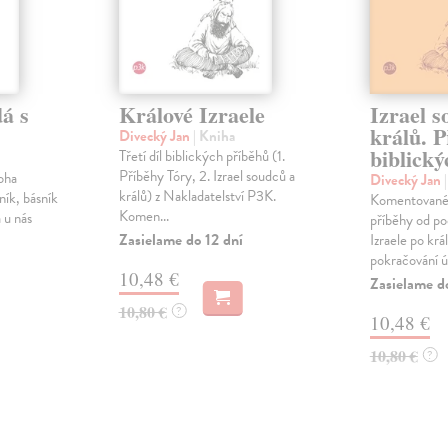
dá s
Králové Izraele
Izrael s
králů. P
Divecký Jan
| Kniha
biblický
Třetí díl biblických příběhů (1.
Příběhy Tóry, 2. Izrael soudců a
oha
Divecký Jan
králů) z Nakladatelství P3K.
ník, básník
Komentované 
Komen...
 u nás
příběhy od po
Zasielame do 12 dní
Izraele po krá
pokračování ú
10,48 €
Zasielame d
10,80 €
?
10,48 €
10,80 €
?