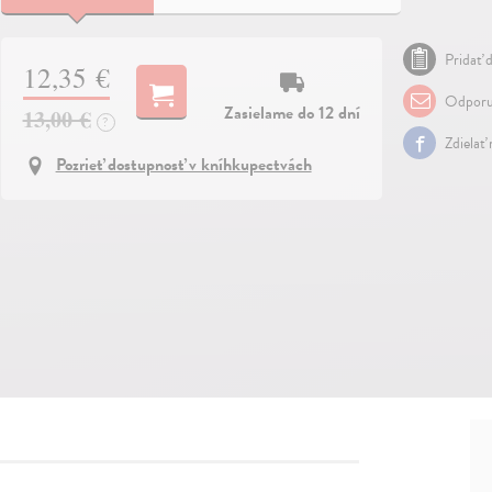
Pridať d
12,35 €
Odporu
Zasielame do 12 dní
13,00 €
?
Zdielať
Pozrieť dostupnosť v kníhkupectvách