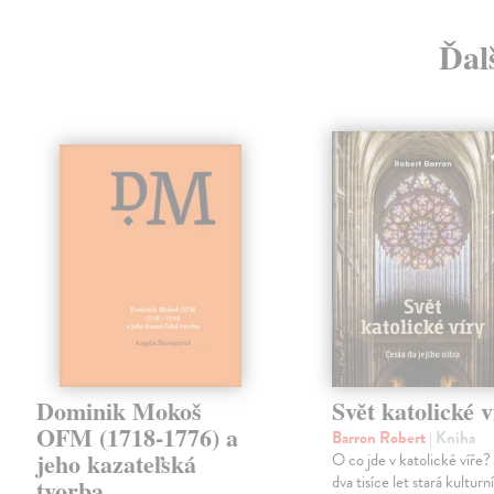
Ďal
Dominik Mokoš
Svět katolické v
OFM (1718-1776) a
Barron Robert
| Kniha
jeho kazateľská
O co jde v katolické víře? 
dva tisíce let stará kulturn
tvorba