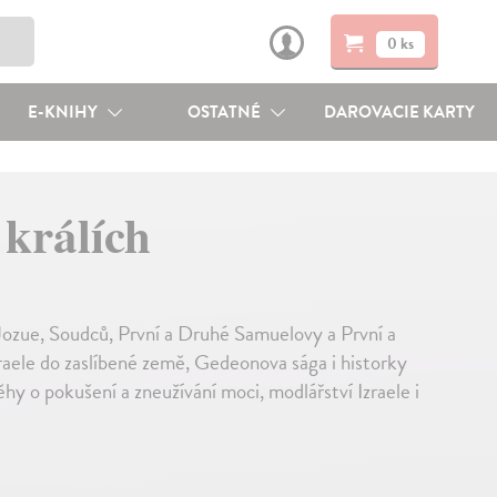
0 ks
E-KNIHY
OSTATNÉ
DAROVACIE KARTY
 králích
h Jozue, Soudců, První a Druhé Samuelovy a První a
raele do zaslíbené země, Gedeonova sága i historky
y o pokušení a zneužívání moci, modlářství Izraele i