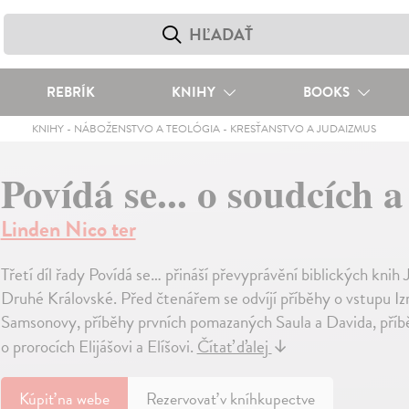
REBRÍK
KNIHY
BOOKS
KNIHY
-
NÁBOŽENSTVO A TEOLÓGIA
-
KRESŤANSTVO A JUDAIZMUS
Povídá se... o soudcích a
Linden Nico ter
Třetí díl řady Povídá se… přináší převyprávění biblických kni
Druhé Královské. Před čtenářem se odvíjí příběhy o vstupu Iz
Samsonovy, příběhy prvních pomazaných Saula a Davida, příběh
o prorocích Elijášovi a Elíšovi.
Čítať ďalej
↓
Kúpiť
na webe
Rezervovať v kníhkupectve