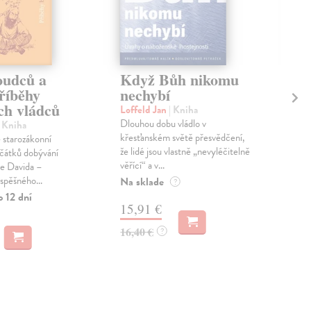
oudců a
Když Bůh nikomu
Sl
říběhy
nechybí
Roh
ch vládců
Jak 
Loffeld Jan
| Kniha
nesp
Dlouhou dobu vládlo v
| Kniha
děla
křesťanském světě přesvědčení,
starozákonní
tvář 
že lidé jsou vlastně „nevyléčitelně
čátků dobývání
věřící“ a v...
Na 
le Davida –
spěšného...
Na sklade
?
15
o 12 dní
15,91 €
16,
16,40 €
?