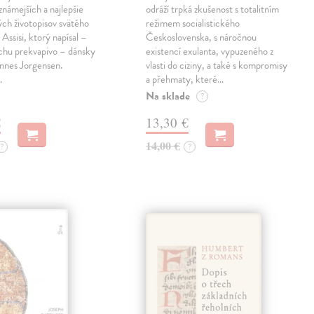
jznámejších a najlepšie
odráží trpká zkušenost s totalitním
ch životopisov svätého
režimem socialistického
 Assisi, ktorý napísal –
Československa, s náročnou
chu prekvapivo – dánsky
existencí exulanta, vypuzeného z
nnes Jorgensen.
vlasti do ciziny, a také s kompromisy
…
a přehmaty, které…
Na sklade
?
€
13,30 €
14,00 €
?
?