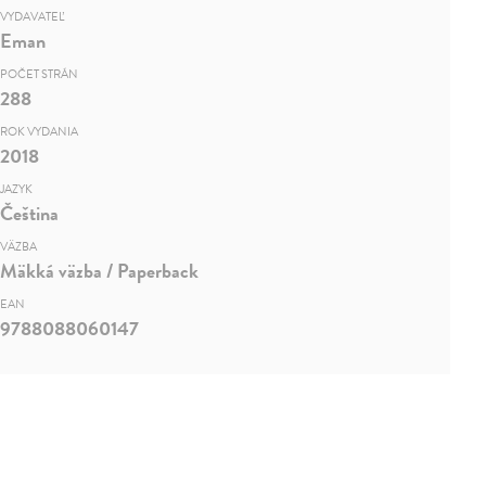
VYDAVATEĽ
Eman
POČET STRÁN
288
ROK VYDANIA
2018
JAZYK
Čeština
VÄZBA
Mäkká väzba / Paperback
EAN
9788088060147