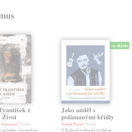
zmus
na sklade
František z
Jako anděl s
. Život
polámanými křídly
n Johannes
| Kniha
Hošek Pavel
| Kniha
z vychádza v slovenčine
V Krylově umělecké tvorbě se