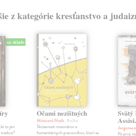
šie z kategórie kresťanstvo a judai
na sklade
íry
Očami nezištných
Svätý 
Assisi
Mitanová Naďa
| Kniha
Je to jen
Skúsenosti misionárov a
Jorgense
í tradice?
humanitárnych pracovníkov, ktorí sa
Po prvý ra