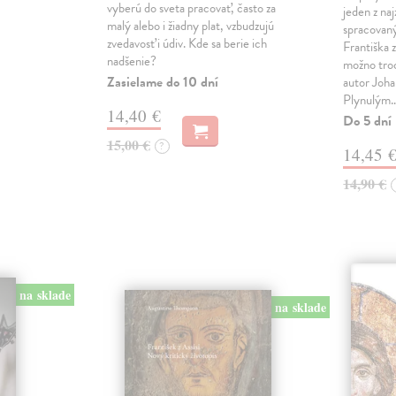
vyberú do sveta pracovať, často za
jeden z na
malý alebo i žiadny plat, vzbudzujú
spracovaný
zvedavosť i údiv. Kde sa berie ich
Františka z
nadšenie?
možno tro
Zasielame do 10 dní
autor Joha
Plynulým
14,40 €
Do 5 dní
15,00 €
?
14,45 
14,90 €
na sklade
na sklade