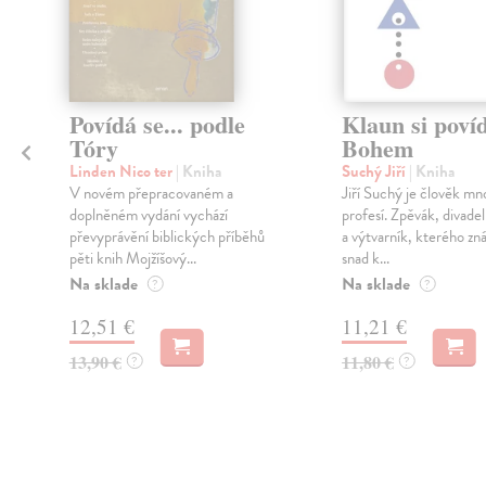
Povídá se... podle
Klaun si poví
,
Tóry
Bohem
Linden Nico ter
| Kniha
Suchý Jiří
| Kniha
V novém přepracovaném a
Jiří Suchý je člověk mn
doplněném vydání vychází
profesí. Zpěvák, divadel
převyprávění biblických příběhů
a výtvarník, kterého zná
pěti knih Mojžíšový...
snad k...
Na sklade
Na sklade
?
?
12,51 €
11,21 €
13,90 €
11,80 €
?
?