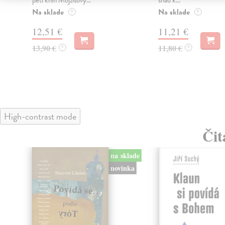
Na sklade
Na sklade
?
?
12,51 €
11,21 €
13,90 €
11,80 €
?
?
High-contrast mode
Čit
na sklade
novinka