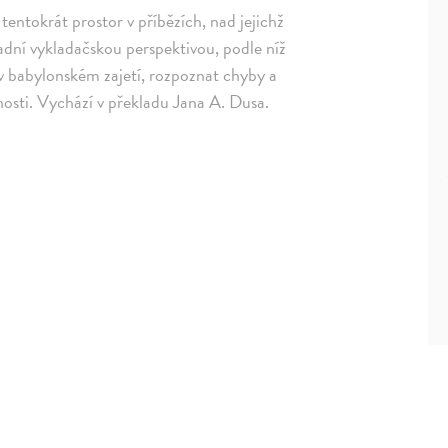
tentokrát prostor v příbězích, nad jejichž
sadní vykladačskou perspektivou, podle níž
 v babylonském zajetí, rozpoznat chyby a
nosti. Vychází v překladu Jana A. Dusa.