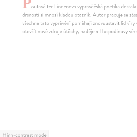
P
outavá ter Lindenova vypravěčská poetika dostala 
drsností si mnozí kladou otazník. Autor pracuje se zá
všechna tato vyprávění pomáhají znovuustavit lid víry
otevřít nové zdroje útěchy, naděje a Hospodinovy věr
High-contrast mode