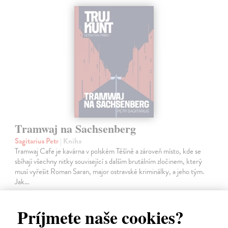
Tramwaj na Sachsenberg
Sagitarius Petr
| Kniha
Tramwaj Cafe je kavárna v polském Těšíně a zároveň místo, kde se
sbíhají všechny nitky související s dalším brutálním zločinem, který
musí vyřešit Roman Saran, major ostravské kriminálky, a jeho tým.
Jak…
Zasielame do 12 dní
Príjmete naše cookies?
15,91 €