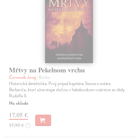
Mŕtvy na Pekelnom vrchu
Červenák Juraj
| Kniha
Historická detektívka. Prvý prípad kapitána Steina a notára
Barbariča, ktorí súna stope zločinu v habsburskom cisárstve za vlády
Rudolfa II.
Na sklade
17,05 €
17,95 €
?