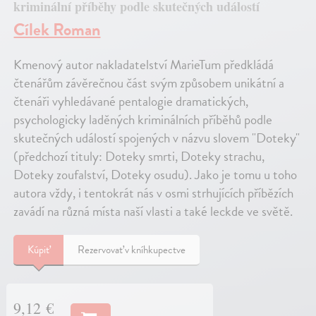
kriminální příběhy podle skutečných událostí
Cílek Roman
Kmenový autor nakladatelství MarieTum předkládá
čtenářům závěrečnou část svým způsobem unikátní a
čtenáři vyhledávané pentalogie dramatických,
psychologicky laděných kriminálních příběhů podle
skutečných událostí spojených v názvu slovem "Doteky"
(předchozí tituly: Doteky smrti, Doteky strachu,
Doteky zoufalství, Doteky osudu). Jako je tomu u toho
autora vždy, i tentokrát nás v osmi strhujících příbězích
zavádí na různá místa naší vlasti a také leckde ve světě.
Kúpiť
Rezervovať v kníhkupectve
9,12 €