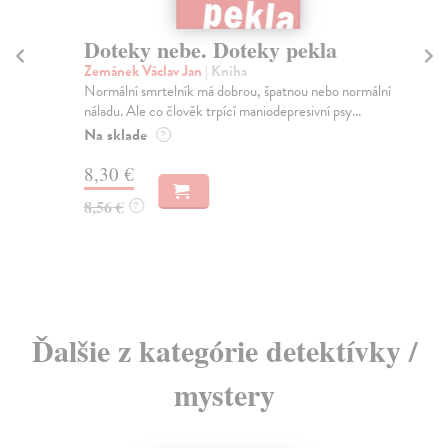
Doteky nebe. Doteky pekla
N
Zemánek Václav Jan
| Kniha
Cí
Normální smrtelník má dobrou, špatnou nebo normální
Už 
náladu. Ale co člověk trpící maniodepresivní psy...
děn
Na sklade
Do
?
dní
8,30 €
gar
8,56 €
?
7,
7,
Ďalšie z kategórie detektívky /
mystery