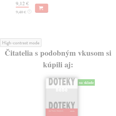
9,12 €
9,
9,40 €
?
9,
High-contrast mode
Čitatelia s podobným vkusom si
kúpili aj:
na sklade