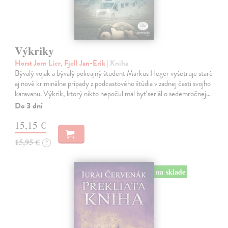
Výkriky
Horst Jorn Lier, Fjell Jan-Erik
| Kniha
Bývalý vojak a bývalý policajný študent Markus Heger vyšetruje staré
aj nové kriminálne prípady z podcastového štúdia v zadnej časti svojho
karavanu. Výkrik, ktorý nikto nepočul mal byť seriál o sedemročnej…
Do 3 dní
15,15 €
15,95 €
?
na sklade