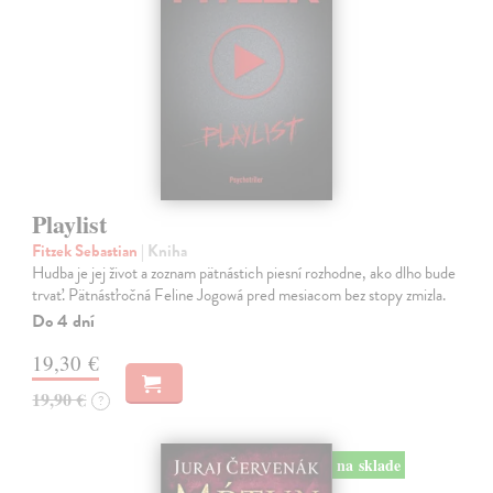
Playlist
Fitzek Sebastian
| Kniha
Hudba je jej život a zoznam pätnástich piesní rozhodne, ako dlho bude
trvať. Pätnásťročná Feline Jogowá pred mesiacom bez stopy zmizla.
Do 4 dní
19,30 €
19,90 €
?
na sklade