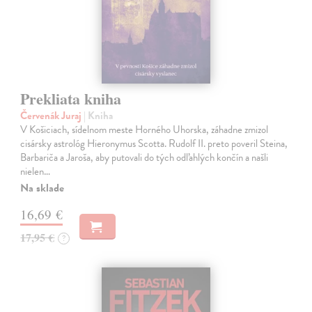
Prekliata kniha
Červenák Juraj
| Kniha
V Košiciach, sídelnom meste Horného Uhorska, záhadne zmizol
cisársky astrológ Hieronymus Scotta. Rudolf II. preto poveril Steina,
Barbariča a Jaroša, aby putovali do tých odľahlých končín a našli
nielen…
Na sklade
16,69 €
17,95 €
?