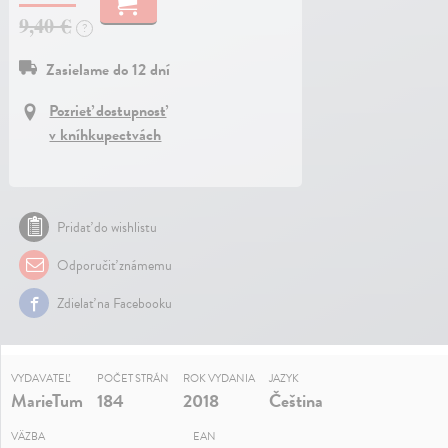
9,40 €
?
Zasielame do 12 dní
Pozrieť dostupnosť
v kníhkupectvách
Pridať do wishlistu
Odporučiť známemu
Zdielať na Facebooku
VYDAVATEĽ
POČET STRÁN
ROK VYDANIA
JAZYK
MarieTum
184
2018
Čeština
VÄZBA
EAN