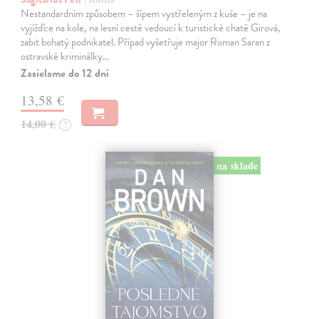
Nestandardním způsobem – šípem vystřeleným z kuše – je na
vyjížďce na kole, na lesní cestě vedoucí k turistické chatě Girová,
zabit bohatý podnikatel. Případ vyšetřuje major Roman Saran z
ostravské kriminálky…
Zasielame do 12 dní
13,58 €
14,00 €
?
na sklade