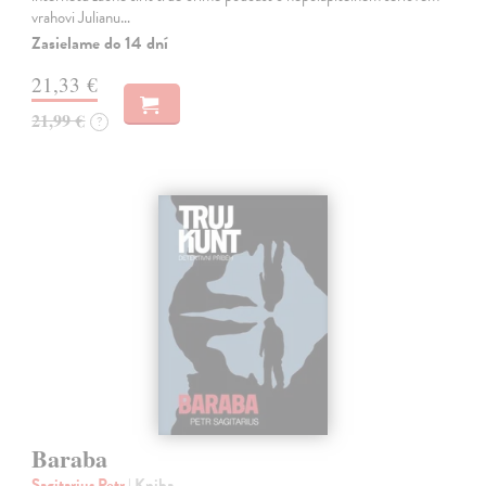
vrahovi Julianu…
Zasielame do 14 dní
21,33 €
21,99 €
?
Baraba
Sagitarius Petr
| Kniha