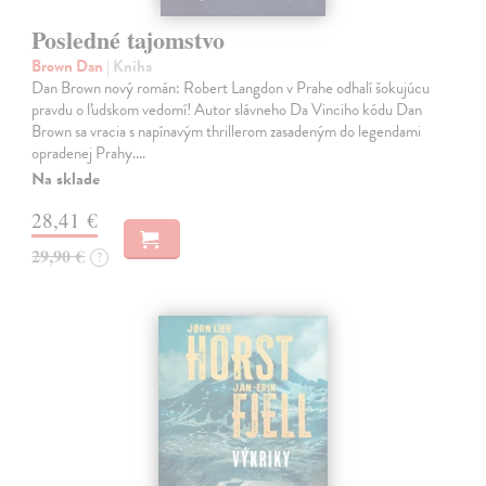
Posledné tajomstvo
Brown Dan
| Kniha
Dan Brown nový román: Robert Langdon v Prahe odhalí šokujúcu
pravdu o ľudskom vedomí! Autor slávneho Da Vinciho kódu Dan
Brown sa vracia s napínavým thrillerom zasadeným do legendami
opradenej Prahy.…
Na sklade
28,41 €
29,90 €
?