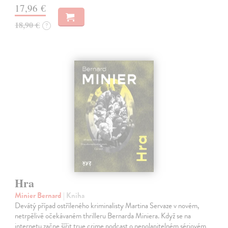
17,96 €
18,90 €
?
Hra
Minier Bernard
| Kniha
Devátý případ ostříleného kriminalisty Martina Servaze v novém,
netrpělivě očekávaném thrilleru Bernarda Miniera. Když se na
internetu začne šířit true crime podcast o nepolapitelném sériovém