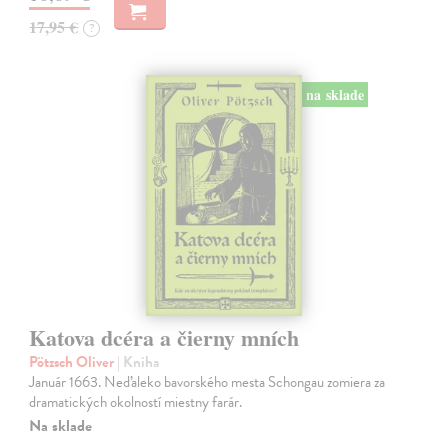
17,95 €
?
na sklade
Katova dcéra a čierny mních
Pötzsch Oliver
| Kniha
Január 1663. Neďaleko bavorského mesta Schongau zomiera za
dramatických okolností miestny farár.
Na sklade