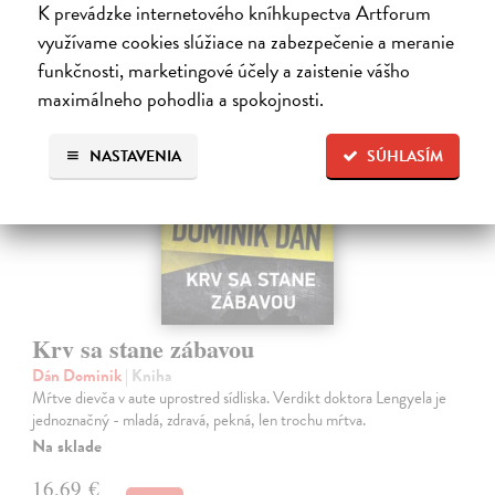
16,40 €
?
K prevádzke internetového kníhkupectva Artforum
využívame cookies slúžiace na zabezpečenie a meranie
funkčnosti, marketingové účely a zaistenie vášho
na sklade
maximálneho pohodlia a spokojnosti.
NASTAVENIA
SÚHLASÍM
Krv sa stane zábavou
Dán Dominik
| Kniha
Mŕtve dievča v aute uprostred sídliska. Verdikt doktora Lengyela je
jednoznačný - mladá, zdravá, pekná, len trochu mŕtva.
Na sklade
16,69 €