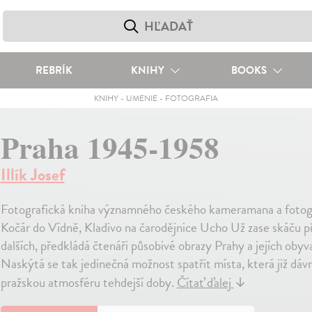
REBRÍK
KNIHY
BOOKS
KNIHY
-
UMENIE
-
FOTOGRAFIA
Praha 1945-1958
Illík Josef
Fotografická kniha významného českého kameramana a fotograf
Kočár do Vídně, Kladivo na čarodějnice Ucho Už zase skáču pře
dalších, předkládá čtenáři působivé obrazy Prahy a jejích obyv
Naskýtá se tak jedinečná možnost spatřit místa, která již dávn
pražskou atmosféru tehdejší doby.
Čítať ďalej
↓