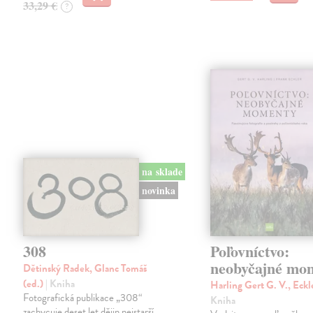
33,29 €
?
na sklade
novinka
308
Poľovníctvo:
neobyčajné mo
Dětinský Radek, Glanc Tomáš
(ed.)
| Kniha
Harling Gert G. V., Eck
Fotografická publikace „308“
Kniha
zachycuje deset let dějin nejstarší