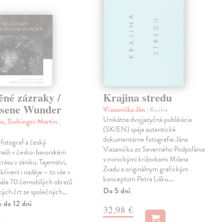
ěné zázraky /
Krajina stredu
ssene Wunder
Viazanička Ján
| Kniha
Unikátna dvojjazyčná publikácia
us, Sichinger Martin
|
(SK/EN) spája autentické
dokumentárne fotografie Jána
otograf a český
Viazaničku zo Severného Podpoľania
 našli v česko-bavorském
s ironickými krížovkami Milana
krásu v zániku. Tajemství,
Zvadu a originálnym grafickým
křivení i naděje – to vše v
konceptom Petra Lišku.…
ála 70 černobílých obrazů
Do 5 dní
kých črt ze společných…
 do 12 dní
32,98 €