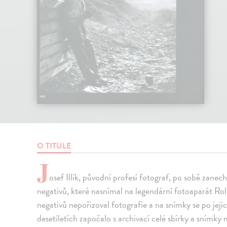
O TITULE
J
osef Illík, původní profesí fotograf, po sobě zan
negativů, které nasnímal na legendární fotoaparát Roll
negativů nepořizoval fotografie a na snímky se po jeji
desetiletích započalo s archivací celé sbírky a snímky m