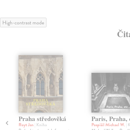
High-contrast mode
Čit
klade
Praha středověká
Paris, Praha, e
Royt Jan
| Kniha
Pospíšil Michael W.
| 