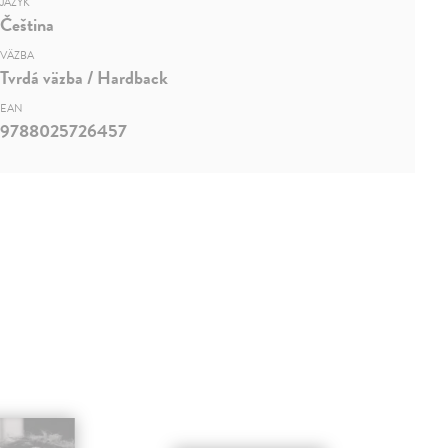
JAZYK
Čeština
VÄZBA
Tvrdá väzba / Hardback
EAN
9788025726457