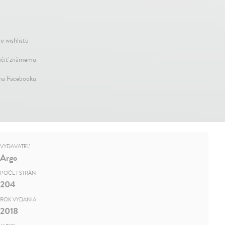
o wishlistu
čiť známemu
 na Facebooku
VYDAVATEĽ
Argo
POČET STRÁN
204
ROK VYDANIA
2018