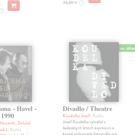
€
34,00 €
?
?
na skla
ama - Havel -
Divadlo / Theatre
 1990
Koudelka Josef
| Kniha
Josef Koudelka vytvářel v
lexandr, Doležal
šedesátých letech expresivní a
(ed.)
| Kniha
krajně stylizované fotografie pro