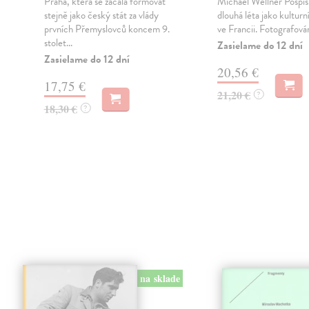
Praha, která se začala formovat
Michael Wellner Pospíši
l
stejně jako český stát za vlády
dlouhá léta jako kulturn
prvních Přemyslovců koncem 9.
ve Francii. Fotografování
stolet...
Zasielame do 12 dní
Zasielame do 12 dní
20,56 €
17,75 €
21,20 €
?
18,30 €
?
na sklade