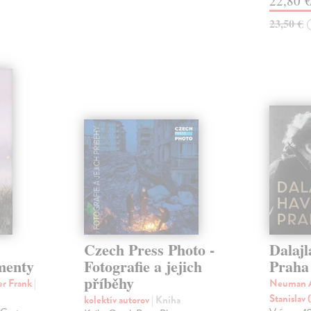
22,80 
23,50 €
Czech Press Photo -
Dalajl
menty
Fotografie a jejich
Praha
příběhy
ler Frank
|
Neuman A
Stanislav 
kolektív autorov
| Kniha