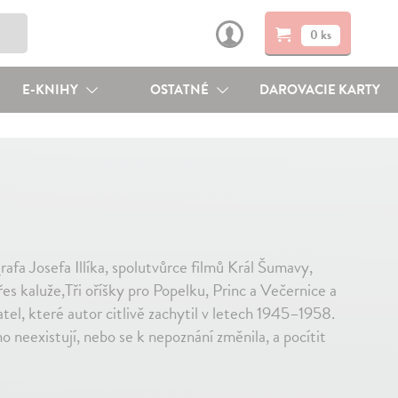
0 ks
E-KNIHY
OSTATNÉ
DAROVACIE KARTY
a Josefa Illíka, spolutvůrce filmů Král Šumavy,
s kaluže,Tři oříšky pro Popelku, Princ a Večernice a
atel, které autor citlivě zachytil v letech 1945–1958.
o neexistují, nebo se k nepoznání změnila, a pocítit