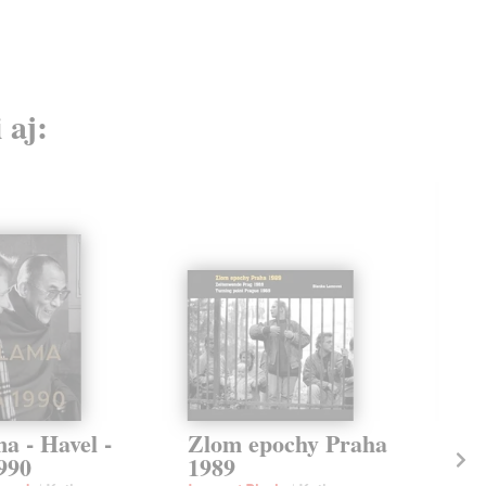
 aj:
a - Havel -
Zlom epochy Praha
Ži
990
1989
ně