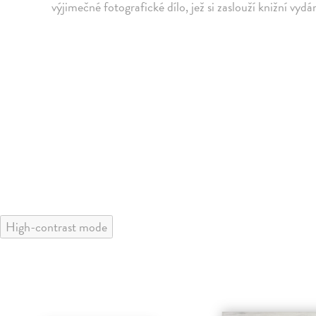
výjimečné fotografické dílo, jež si zaslouží knižní vydán
High-contrast mode