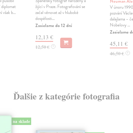
l působil
Španělský fotograf narozený a
Neuman Ale
í diplomat
žijící v Praze. Fotografování se
V únoru 1990 
 však b...
začal věnovat až v hluboké
pozvání Václa
dospělosti...
dalajlama – če
Nobelovy ...
Zasielame do 12 dní
Zasielame d
12,13 €
45,11 €
12,50 €
?
46,50 €
?
Ďalšie z kategórie fotografia
na sklade