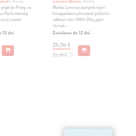
xandr
| Kniha
Lamrová Blanka
| Kniha
Pav
přijel do Prahy na
Blanka Lamrová zachytila svým
Úče
va Havla tibetský
fotoaparátem převratné politické
sezn
rstvý nositel
události roku 1989. Díky jejím
šir
černob...
foto
o 12 dní
Zasielame do 12 dní
Na 
20,56 €
13
21,20 €
14,
?