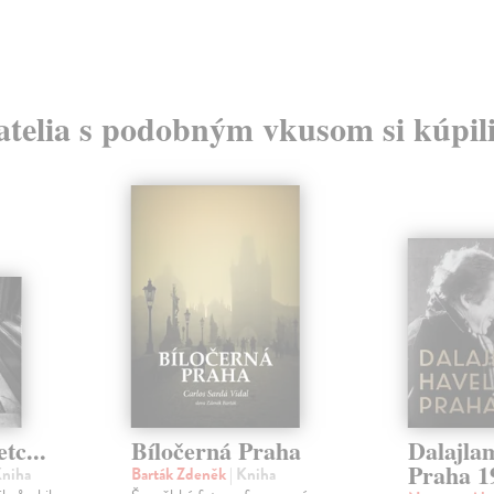
atelia s podobným vkusom si kúpili
tc...
Bíločerná Praha
Dalajlam
Praha 1
Kniha
Barták Zdeněk
| Kniha