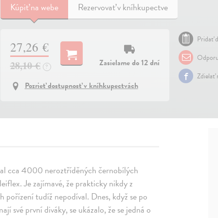
Kúpiť
na webe
Rezervovať v kníhkupectve
Pridať d
27,26 €
Odporu
Zasielame do 12 dní
28,10 €
?
Zdielať
Pozrieť dostupnosť v kníhkupectvách
echal cca 4000 neroztříděných černobílých
eiflex. Je zajímavé, že prakticky nikdy z
ch pořízení tudíž nepodíval. Dnes, když se po
ají své první diváky, se ukázalo, že se jedná o