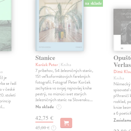
na sklade
Stanice
Opušt
Verla
Korček Peter
| Kniha
7 príbehov, 54 železničných staníc,
ha
Ditté Kla
151 veľkoformátových farebných
) je
Kniha
fotografií. Fotograf Peter Korček
rba se řadí
Německý f
zachytáva vo svojej najnovšej knihe
o v české
spisovatel
pestrý, no miznúci svet starých
0. století
příhraničí 
železničných staníc na Slovensku.…
princip
rozklad, po
Na sklade
il…
?
knize bezm
a 6 poetic
42,75 €
Zasielame
45,00 €
?