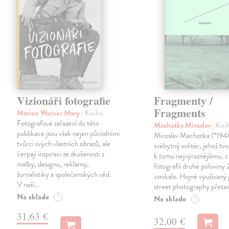
Vizionáři fotografie
Fragmenty /
Fragments
Marien Warner Mary
| Kniha
Fotografové zařazení do této
Machotka Miroslav
| Kni
publikace jsou však nejen původními
Miroslav Machotka (*1946
tvůrci svých vlastních obrazů, ale
svébytný solitér, jehož tvo
čerpají inspiraci ze zkušenosti z
k tomu nejvýraznějšímu, c
malby, designu, reklamy,
fotografii druhé poloviny 2
žurnalistiky a společenských věd.
vznikalo. Hojně využívaný 
V naší…
street photography přetav
Na sklade
?
Na sklade
?
31,63 €
32,00 €