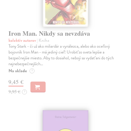
Iron Man. Nikdy sa nevzdáva
kolektív autorov
| Kniha
Tony Stark - či už ako miliardár a vynálezca, alebo ako oceľový
bojovník Iron Man - má jediný cieľ: Urobiť zo sveta lepšie a
bezpečnejšie miesto. Aby to dosiahol, nebojí sa vydať ani do tých
najnebezpečnejších…
Na sklade
?
9,45 €
9,95 €
?