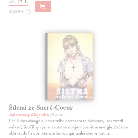
24,15 €
24,90 €
?
Šílená ze Sacré-Coeur
Jodorowsky Alejandro
| Kniha
Pro Alaina Mangela, emeritního profesora ze Sorbonny, sex ztratil
veškerý živočišný význam a stal se zdrojem posvátné energie. Začal se
oblékat do fialové, která je barvou spirituální otevřenosti, a