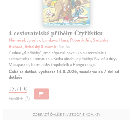
4 cestovatelské příběhy Čtyřlístku
Němeček Jaroslav, Lamková Hana, Poborák Jiří, Svitalský
Richard, Svitalský Slavomír
| Kniha
Z edice „4 příběhy“ jsme připravili novou knihu tentokrát s
cestovatelskou tematikou. Kniha obsahuje příběhy: Kivi dělá divy,
Madagaskar, Bermudský trojúhelník a Rongo rongo.
Čaká sa dotlač, vychádza 14.8.2026, zasielame do 7 dní od
dotlače
15,71 €
16,20 €
?
ZOBRAZIŤ ĎALŠIE Z KATEGÓRIE KOMIKSY