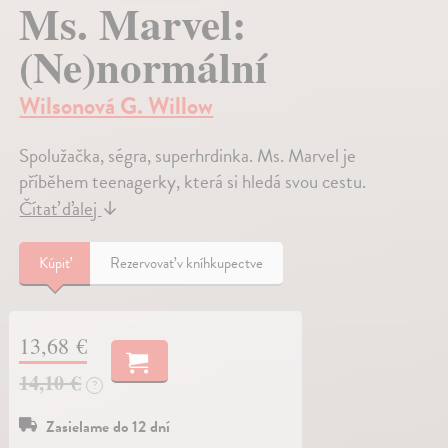
Ms. Marvel:
(Ne)normální
Wilsonová G. Willow
Spolužačka, ségra, superhrdinka. Ms. Marvel je
příběhem teenagerky, která si hledá svou cestu.
Čítať ďalej
↓
Kúpiť
Rezervovať v kníhkupectve
13,68 €
14,10 €
?
Zasielame do 12 dní