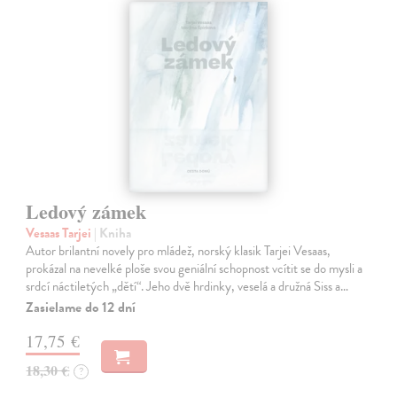
Ledový zámek
Vesaas Tarjei
| Kniha
Autor brilantní novely pro mládež, norský klasik Tarjei Vesaas,
prokázal na nevelké ploše svou geniální schopnost vcítit se do mysli a
srdcí náctiletých „dětí“. Jeho dvě hrdinky, veselá a družná Siss a…
Zasielame do 12 dní
17,75 €
18,30 €
?