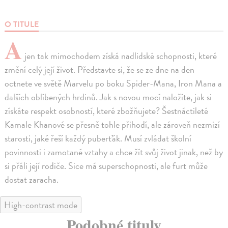
O TITULE
A
jen tak mimochodem získá nadlidské schopnosti, které
změní celý její život. Představte si, že se ze dne na den
octnete ve světě Marvelu po boku Spider-Mana, Iron Mana a
dalších oblíbených hrdinů. Jak s novou mocí naložíte, jak si
získáte respekt osobností, které zbožňujete? Šestnáctileté
Kamale Khanové se přesně tohle přihodí, ale zároveň nezmizí
starosti, jaké řeší každý puberťák. Musí zvládat školní
povinnosti i zamotané vztahy a chce žít svůj život jinak, než by
si přáli její rodiče. Sice má superschopnosti, ale furt může
dostat zaracha.
High-contrast mode
Podobné tituly