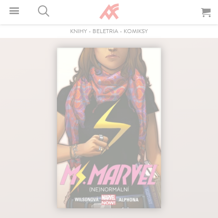
KNIHY
-
BELETRIA
-
KOMIKSY