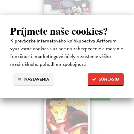
Minecraft: Srdce z kameňa 2
Príjmete naše cookies?
Clemson Andrew, Lawson Jeremy, Esposito Taylor
| Kniha
Druhé pokračovanie napínavého dobrodružstva zo sveta Minecraftu.
K prevádzke internetového kníhkupectva Artforum
Samotársky farmár Cobb sa chce len starať o svoju úrodu, zbierať
suroviny a mať pokoj.
využívame cookies slúžiace na zabezpečenie a meranie
Na sklade
?
funkčnosti, marketingové účely a zaistenie vášho
maximálneho pohodlia a spokojnosti.
9,45 €
9,95 €
?
NASTAVENIA
SÚHLASÍM
na sklade