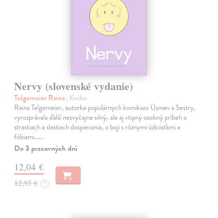
Nervy (slovenské vydanie)
Telgemeier Raina
| Kniha
Raina Telgemeier, autorka populárnych komiksov Úsmev a Sestry,
vyrozprávala ďalší nezvyčajne silný, ale aj vtipný osobný príbeh o
strastiach a slastiach dospievania, o boji s rôznymi úzkosťami a
fóbiami...…
Do 3 pracovných dní
12,04 €
12,95 €
?