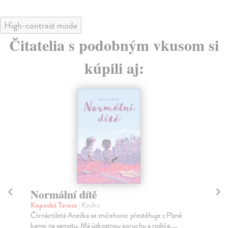
High-contrast mode
Čitatelia s podobným vkusom si
kúpili aj:
Tajemství nadlidské síly
Hi
Bechdel Alison
| Kniha
Mi
Komiksová superstar Alison Bechdel se v mimořádně
Bio
vtipných memoárech zamýšlí nad
jed