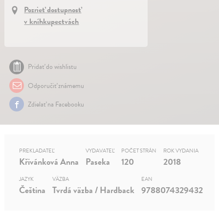
Pozrieť dostupnosť
v kníhkupectvách
Pridať do wishlistu
Odporučiť známemu
Zdielať na Facebooku
PREKLADATEĽ
VYDAVATEĽ
POČET STRÁN
ROK VYDANIA
Křivánková Anna
Paseka
120
2018
JAZYK
VÄZBA
EAN
Čeština
Tvrdá väzba / Hardback
9788074329432