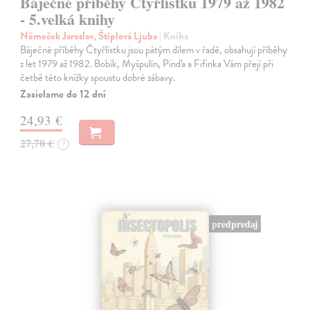
Báječné příběhy Čtyřlístku 1979 až 1982
- 5.velká knihy
Němeček Jaroslav, Štíplová Ljuba
| Kniha
Báječné příběhy Čtyřlístku jsou pátým dílem v řadě, obsahují příběhy
z let 1979 až 1982. Bobík, Myšpulín, Pinďa a Fifinka Vám přejí při
četbě této knížky spoustu dobré zábavy.
Zasielame do 12 dní
24,93 €
27,70 €
?
predpredaj