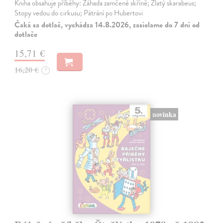
Kniha obsahuje příběhy: Záhada zamčené skříně; Zlatý skarabeus;
Stopy vedou do cirkusu; Pátrání po Hubertovi
Čaká sa dotlač, vychádza 14.8.2026, zasielame do 7 dní od
dotlače
15,71 €
16,20 €
?
novinka