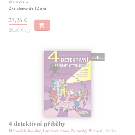
skoncoval…
Zasielame do 12 dní
27,26 €
28,10 €
?
dotlač
4 detektivní příběhy
Němeček Jaroslav, Lamková Hana, Svitavský Richard
| Kniha