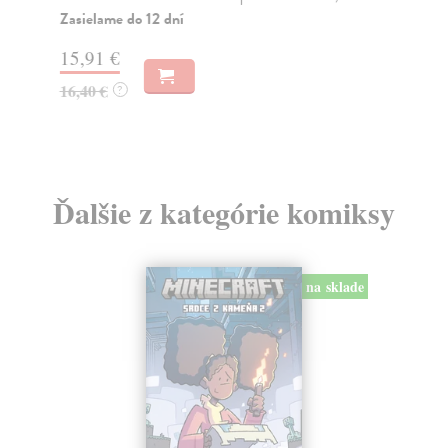
sebezdokonalováním,...
Na
Zasielame do 14 dní
22
19,39 €
23
19,99 €
?
Ďalšie z kategórie komiksy
na sklade