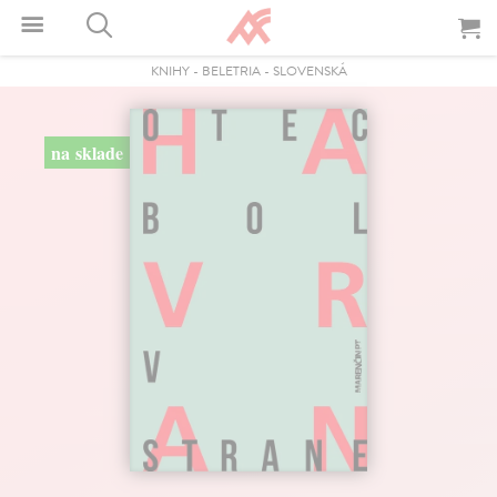
KNIHY
-
BELETRIA
-
SLOVENSKÁ
na sklade