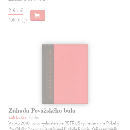
2,91 €
3,00 €
?
Záhada Považského bula
Luk Lukáš
| Kniha
V roku 2010 mu vo vydavateľstve PETRUS vychádza kniha Príbehy
Považského Sokolca s ilustráciami Rudolfa Krivoša. Knižka postúpila