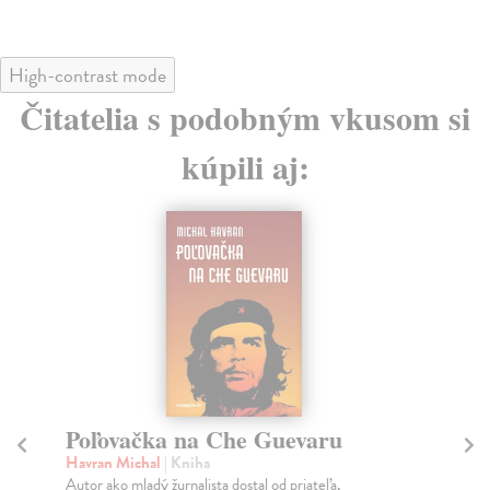
High-contrast mode
Čitatelia s podobným vkusom si
kúpili aj:
Malokarpatské vinohradnícke
P
poriadky
Ha
Po 
Franko Michal
| Kniha