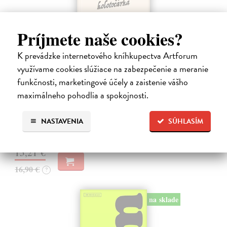
Príjmete naše cookies?
K prevádzke internetového kníhkupectva Artforum
využívame cookies slúžiace na zabezpečenie a meranie
Kolotočárka
funkčnosti, marketingové účely a zaistenie vášho
Wernerová Jana
| Kniha
maximálneho pohodlia a spokojnosti.
Tam, kde sa radosť zo slobodného pohybu a dobrodružstva prelína s
pocitom vyčlenenia. Tam, kde rastie starý gaštan a okolo neho sa krúti
život dievčatka, ktoré od svojej starej mamy dostalo meno Zelinka.…
NASTAVENIA
SÚHLASÍM
Na sklade
?
15,21 €
16,90 €
?
na sklade