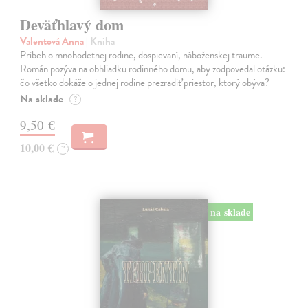
Deväťhlavý dom
Valentová Anna
| Kniha
Príbeh o mnohodetnej rodine, dospievaní, náboženskej traume.
Román pozýva na obhliadku rodinného domu, aby zodpovedal otázku:
čo všetko dokáže o jednej rodine prezradiť priestor, ktorý obýva?
Na sklade
?
9,50 €
10,00 €
?
na sklade