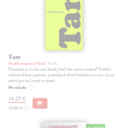
Tam
Hochholczerová Nicol
| Kniha
Pamätáte si, čo ste mali obuté, keď vám niekto umieral? Krehká
rodinná dráma o pamäti, posledných dňoch blízkeho a o tom, čo sa
zmení pre tie, ktoré tu zostali.
Na sklade
?
14,25 €
15,00 €
?
na sklade