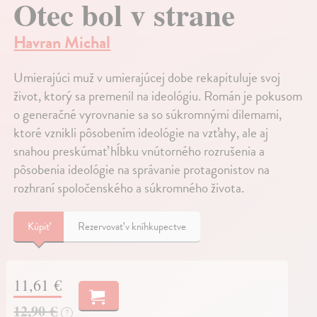
Otec bol v strane
Havran Michal
Umierajúci muž v umierajúcej dobe rekapituluje svoj
život, ktorý sa premenil na ideológiu. Román je pokusom
o generačné vyrovnanie sa so súkromnými dilemami,
ktoré vznikli pôsobením ideológie na vzťahy, ale aj
snahou preskúmať hĺbku vnútorného rozrušenia a
pôsobenia ideológie na správanie protagonistov na
rozhraní spoločenského a súkromného života.
Kúpiť
Rezervovať v kníhkupectve
11,61 €
12,90 €
?