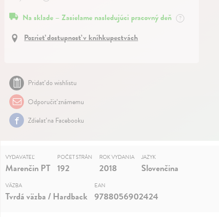
Na sklade – Zasielame nasledujúci pracovný deň
?
Pozrieť dostupnosť v kníhkupectvách
Pridať do wishlistu
Odporučiť známemu
Zdielať na Facebooku
VYDAVATEĽ
POČET STRÁN
ROK VYDANIA
JAZYK
Marenčin PT
192
2018
Slovenčina
VÄZBA
EAN
Tvrdá väzba / Hardback
9788056902424