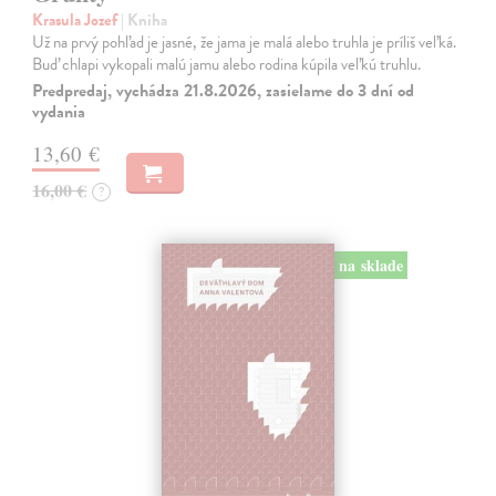
Krasula Jozef
| Kniha
Už na prvý pohľad je jasné, že jama je malá alebo truhla je príliš veľká.
Buď chlapi vykopali malú jamu alebo rodina kúpila veľkú truhlu.
Predpredaj, vychádza 21.8.2026, zasielame do 3 dní od
vydania
13,60 €
16,00 €
?
na sklade