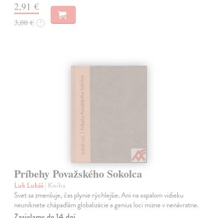
2,91 €
3,00 €
?
Príbehy Považského Sokolca
Luk Lukáš
| Kniha
Svet sa zmenšuje, čas plynie rýchlejšie. Ani na ospalom vidieku
neuniknete chápadlám globalizácie a genius loci mizne v nenávratne.
Zasielame do 14 dní