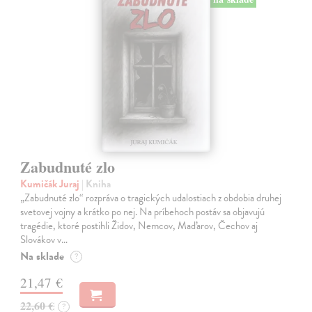
Zabudnuté zlo
Kumičák Juraj
| Kniha
„Zabudnuté zlo“ rozpráva o tragických udalostiach z obdobia druhej
svetovej vojny a krátko po nej. Na príbehoch postáv sa objavujú
tragédie, ktoré postihli Židov, Nemcov, Maďarov, Čechov aj
Slovákov v…
Na sklade
?
21,47 €
22,60 €
?