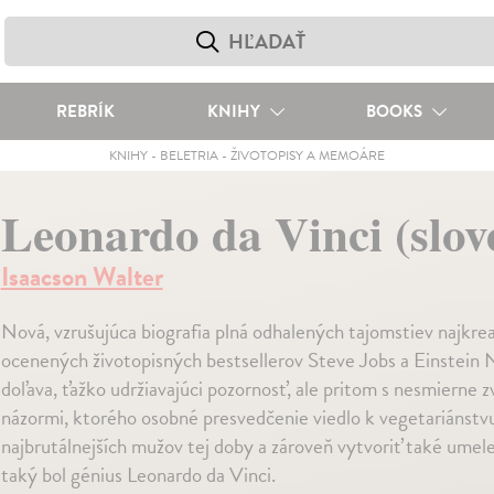
REBRÍK
KNIHY
BOOKS
KNIHY
-
BELETRIA
-
ŽIVOTOPISY A MEMOÁRE
Leonardo da Vinci (slov
Isaacson Walter
Nová, vzrušujúca biografia plná odhalených tajomstiev najkrea
ocenených životopisných bestsellerov Steve Jobs a Einstein N
doľava, ťažko udržiavajúci pozornosť, ale pritom s nesmierne 
názormi, ktorého osobné presvedčenie viedlo k vegetariánstvu
najbrutálnejších mužov tej doby a zároveň vytvoriť také umel
taký bol génius Leonardo da Vinci.