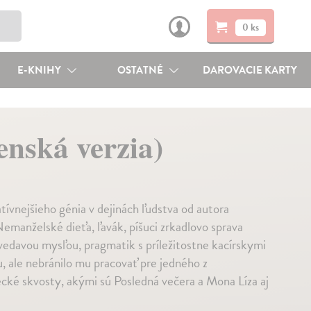
0 ks
E-KNIHY
OSTATNÉ
DAROVACIE KARTY
enská verzia)
tívnejšieho génia v dejinách ľudstva od autora
emanželské dieťa, ľavák, píšuci zrkadlovo sprava
zvedavou mysľou, pragmatik s príležitostne kacírskymi
, ale nebránilo mu pracovať pre jedného z
ecké skvosty, akými sú Posledná večera a Mona Líza aj