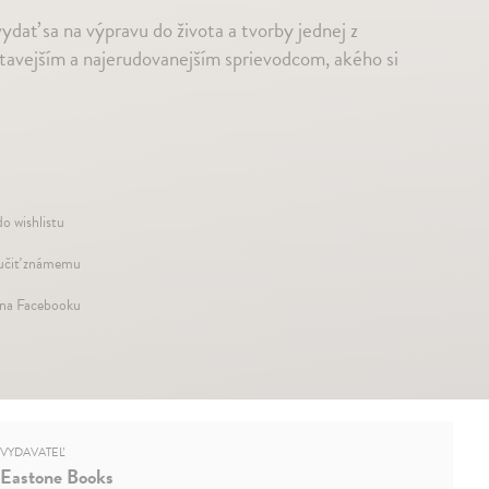
vydať sa na výpravu do života a tvorby jednej z
útavejším a najerudovanejším sprievodcom, akého si
do wishlistu
čiť známemu
 na Facebooku
VYDAVATEĽ
Eastone Books