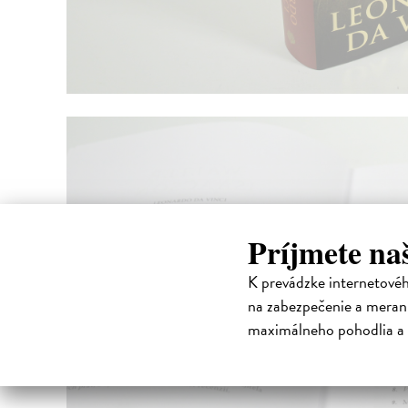
Príjmete na
K prevádzke internetové
na zabezpečenie a merani
maximálneho pohodlia a 