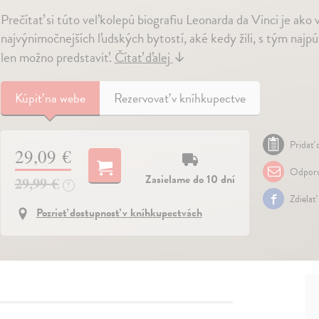
Prečítať si túto veľkolepú biografiu Leonarda da Vinci je ako 
najvýnimočnejších ľudských bytostí, aké kedy žili, s tým najp
len možno predstaviť.
Čítať ďalej
↓
Kúpiť
na webe
Rezervovať v kníhkupectve
Pridať 
29,09 €
Odporu
Zasielame do 10 dní
29,99 €
?
Zdielať
Pozrieť dostupnosť v kníhkupectvách