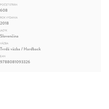
POČET STRÁN
608
ROK VYDANIA
2018
JAZYK
Slovenčina
VÄZBA
Tvrdá väzba / Hardback
EAN
9788081093326