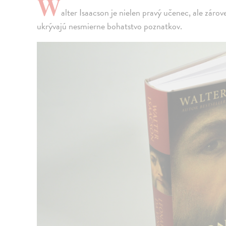
W
alter Isaacson je nielen pravý učenec, ale zárov
ukrývajú nesmierne bohatstvo poznatkov.