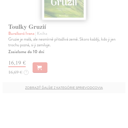
Toulky Gruzií
Bursíková Ivana
| Kniha
Gruzie je malá, ale nesmírně přitažlivá země. Skoro každý, kdo ji jen
trochu pozná, si ji zamiluje.
Zasielame do 10 dní
16,19 €
16,69 €
?
ZOBRAZIŤ ĎALŠIE Z KATEGÓRIE SPRIEVODCOVIA