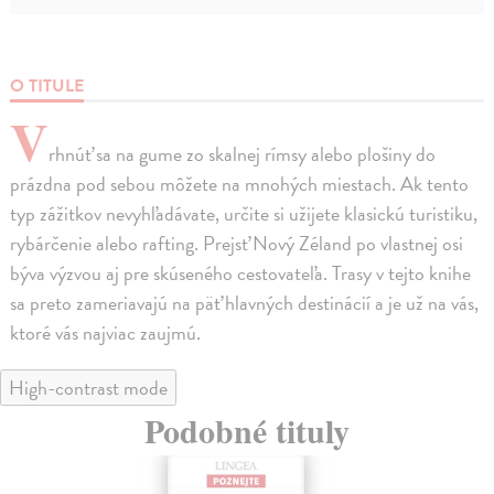
O TITULE
V
rhnúť sa na gume zo skalnej rímsy alebo plošiny do
prázdna pod sebou môžete na mnohých miestach. Ak tento
typ zážitkov nevyhľadávate, určite si užijete klasickú turistiku,
rybárčenie alebo rafting. Prejsť Nový Zéland po vlastnej osi
býva výzvou aj pre skúseného cestovateľa. Trasy v tejto knihe
sa preto zameriavajú na päť hlavných destinácií a je už na vás,
ktoré vás najviac zaujmú.
High-contrast mode
Podobné tituly