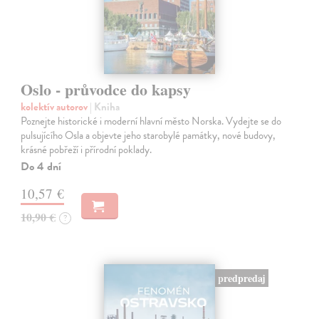
Oslo - průvodce do kapsy
kolektív autorov
| Kniha
Poznejte historické i moderní hlavní město Norska. Vydejte se do
pulsujícího Osla a objevte jeho starobylé památky, nové budovy,
krásné pobřeží i přírodní poklady.
Do 4 dní
10,57 €
10,90 €
?
predpredaj