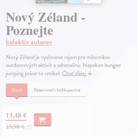
Nový Zéland -
Poznejte
kolektív autorov
Nový Zéland je vyslovene rajom pre milovníkov
outdoorových aktivít a adrenalínu. Napokon bungee
jumping práve tu vznikol.
Čítať ďalej
↓
Kúpiť
Rezervovať v kníhkupectve
13,48 €
13,90 €
?