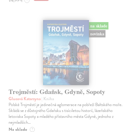
?
na sklade
novinka
Trojměstí: Gdaňsk, Gdyně, Sopoty
Glucová Katarzyna
| Kniha
Polské Trojměstí je jedinečná aglomerace na pobřeží Baltského moře.
Skládá se z důstojného Gdaňsku s tisíciletou historií, lázeňského
letoviska Sopoty a mladého přístavního města Gdyně, jednoho z
nejmladších…
Na sklade
?