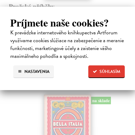
Pražské příběhy
Hášová Klára, Černý David (ed.)
| Kniha
Príjmete naše cookies?
Víte, kde byste na Pražském hradě našli Jezdecké schodiště, které
umožňovalo koním vstup do velkého sálu na rytířské turnaje? Víte,
K prevádzke internetového kníhkupectva Artforum
kde žije, naparuje se a roztahuje svá nádherná pera nejkrásnější
pražský…
využívame cookies slúžiace na zabezpečenie a meranie
Zasielame do 10 dní
funkčnosti, marketingové účely a zaistenie vášho
maximálneho pohodlia a spokojnosti.
16,19 €
16,69 €
?
NASTAVENIA
SÚHLASÍM
na sklade