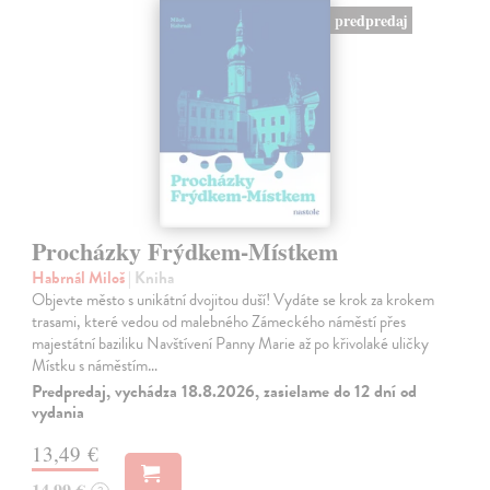
predpredaj
Procházky Frýdkem-Místkem
Habrnál Miloš
| Kniha
Objevte město s unikátní dvojitou duší! Vydáte se krok za krokem
trasami, které vedou od malebného Zámeckého náměstí přes
majestátní baziliku Navštívení Panny Marie až po křivolaké uličky
Místku s náměstím…
Predpredaj, vychádza 18.8.2026, zasielame do 12 dní od
vydania
13,49 €
14,99 €