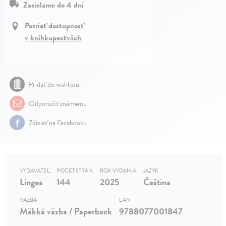
Zasielame do 4 dní
Pozrieť dostupnosť
v kníhkupectvách
Pridať do wishlistu
Odporučiť známemu
Zdielať na Facebooku
VYDAVATEĽ
POČET STRÁN
ROK VYDANIA
JAZYK
Lingea
144
2025
Čeština
VÄZBA
EAN
Mäkká väzba / Paperback
9788077001847