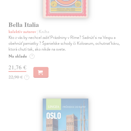
Bella Italia
kolektív autorov
| Kniha
Kto z vás by nechcel zažiť Prázdniny v Ríme? Sadnúť si na Vespu a
obehnúť pamiatky ? Španielske schody či Koloseum, ochutnať kávu,
ktorá chutí tak, ako nikde na svete.
Na sklade
?
21,76 €
22,90 €
?