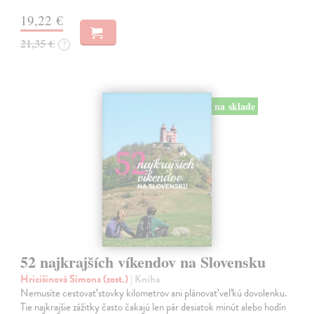
19,22 €
21,35 €
?
na sklade
52 najkrajších víkendov na Slovensku
Hricišinová Simona (zost.)
| Kniha
Nemusíte cestovať stovky kilometrov ani plánovať veľkú dovolenku.
Tie najkrajšie zážitky často čakajú len pár desiatok minút alebo hodín