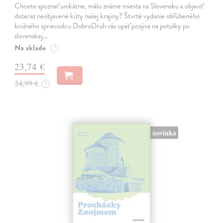
Chcete spoznať unikátne, málo známe miesta na Slovensku a objaviť
doteraz neobjavené kúty našej krajiny? Štvrté vydanie obľúbeného
knižného sprievodcu DobroDruh vás opäť pozýva na potulky po
slovenskej…
Na sklade
?
23,74 €
24,99 €
?
novinka