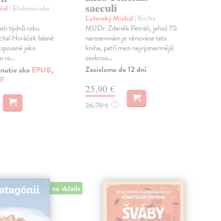
saeculi
Obje
hal
| Elektronická
svět
Lutovský Michal
| Kniha
kteř
eti týdnů roku
MUDr. Zdeněk Petráň, jehož 70.
na M
chal Horáček básně
narozeninám je věnována tato
Zas
ipované jako
kniha, patří mezi nejvýznamnější
 ro...
osobnos...
40
Zasielame do 12 dní
hnutie ako
EPUB
,
F
42,
25,90 €
26,70 €
?
na sklade