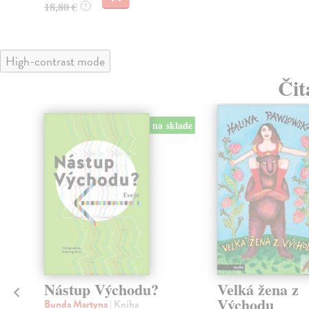
18,80 €
?
High-contrast mode
Čit
na sklade
e
Nástup Východu?
Velká žena z
Východu
Bunda Martyna
| Kniha