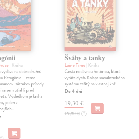
agónii
Šváby a tanky
Bruce
| Kniha
Laine Timo
| Kniha
a vydáva na dobrodružnú
Cesta nedávnou históriou, ktorá
dca Patagónie – zeme
vyráža dych. Kolaps socialistického
nancov, zázrakov prírody
systému zažitý na vlastnej koži.
rí sa sem utiahli pred
Do 4 dní
eta. Výsledkom je kniha
i, jeden z
19,30 €
nejších…
19,90 €
?
e
€
?