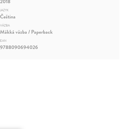
2018
JAZYK
Čeština
VÄZBA
Mäkká väzba / Paperback
EAN
9788090694026