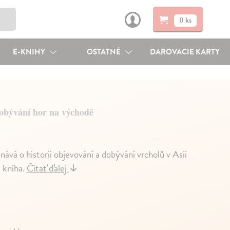
0 ks
E-KNIHY
OSTATNÉ
DAROVACIE KARTY
dobývání hor na východě
nává o historii objevování a dobývání vrcholů v Asii
 kniha.
Čítať ďalej
↓