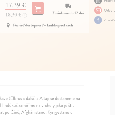
Pridať d
17,39 €
Odporu
Zasielame do 12 dní
18,30 €
?
Zdielať
Pozrieť dostupnosť v kníhkupectvách
ze (Elbrus a další) a Altaji se dostaneme na
 Hindúkuš zamíříme na vrcholy jako je štít
t po Číně, Afghánistánu, Kyrgyzstánu či