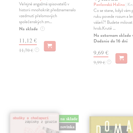
Veřejné angažmá spisovatelů v
Pawlowská Halina
| Kn
historii mnohokrát předznamenalo
Co se stane, když vám 
vzedmutí přelomových
ruku povede rozum a le
společenských zm...
vášeň?! Budete milovat 
hrob.Krutě ...
Na sklade
?
Na externom sklade 
11,12 €
Dodanie do 16 dní
11,70 €
?
9,69 €
9,99 €
?
na sklade
novinka