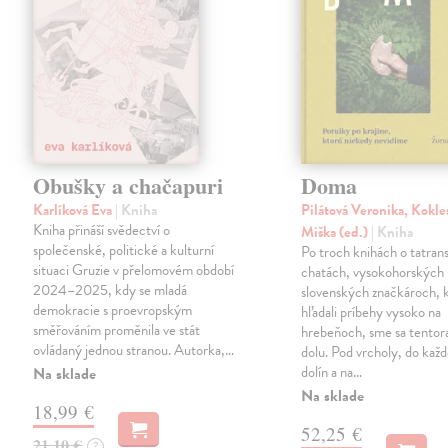
Obušky a chačapuri
Doma
Karlíková Eva
| Kniha
Pilátová Veronika, Kokle
Kniha přináší svědectví o
Miška (ed.)
| Kniha
společenské, politické a kulturní
Po troch knihách o tatran
situaci Gruzie v přelomovém období
chatách, vysokohorských 
2024–2025, kdy se mladá
slovenských značkároch, 
demokracie s proevropským
hľadali príbehy vysoko na
směřováním proměnila ve stát
hrebeňoch, sme sa tentoraz
ovládaný jednou stranou. Autorka,…
dolu. Pod vrcholy, do ka
dolín a na…
Na sklade
Na sklade
18,99 €
52,25 €
21,10 €
?