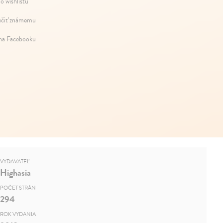
o wishlistu
čiť známemu
 na Facebooku
VYDAVATEĽ
Highasia
POČET STRÁN
294
ROK VYDANIA