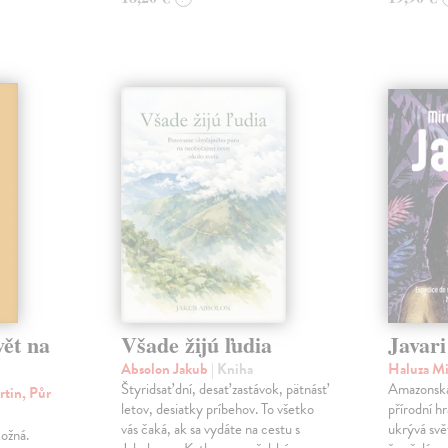
vět na
Všade žijú ľudia
Javari
Absolon Jakub
| Kniha
Haluza Mi
Štyridsať dní, desať zastávok, pätnásť
Amazonská 
rtin, Půr
letov, desiatky príbehov. To všetko
přírodní hr
vás čaká, ak sa vydáte na cestu s
ukrývá svět
ožná.