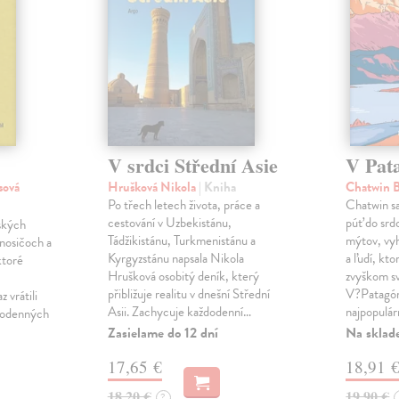
V srdci Střední Asie
V Pat
sová
Hrušková Nikola
| Kniha
Chatwin 
Po třech letech života, práce a
Chatwin s
cestování v Uzbekistánu,
púť do sr
ských
Tádžikistánu, Turkmenistánu a
mýtov, vyh
nosičoch a
Kyrgyzstánu napsala Nikola
a ľudí, kto
ktoré
Hrušková osobitý deník, který
zvyškom sv
přibližuje realitu v dnešní Střední
V?Patagóni
 vrátili
Asii. Zachycuje každodenní…
najpopulár
ždodenných
Zasielame do 12 dní
Na sklad
17,65 €
18,91 
18,20 €
19,90 €
?