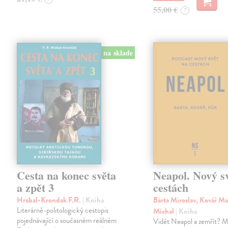
55,00 €
?
na sklade
Cesta na konec světa
Neapol. Nový s
a zpět 3
cestách
Hrabal-Krondak F.R.
| Kniha
Bárta Miroslav, Kovář Ma
Literárně-politologický cestopis
Michal
| Kniha
pojednávající o současném reálném
Vidět Neapol a zemřít? M