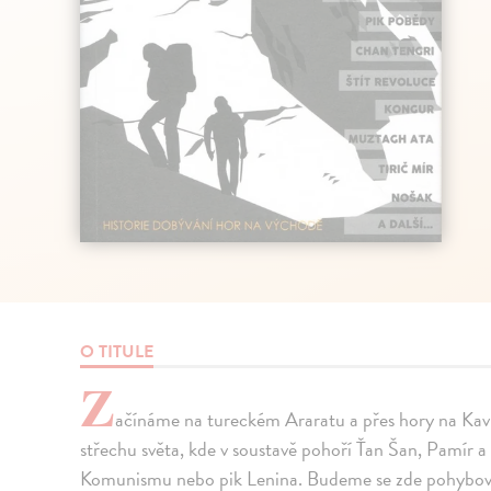
O TITULE
Z
ačínáme na tureckém Araratu a přes hory na Kavka
střechu světa, kde v soustavě pohoří Ťan Šan, Pamír a
Komunismu nebo pik Lenina. Budeme se zde pohybova