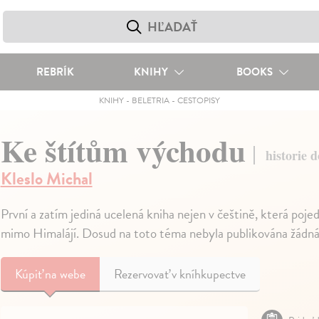
REBRÍK
KNIHY
BOOKS
KNIHY
-
BELETRIA
-
CESTOPISY
Ke štítům východu
historie 
Kleslo Michal
První a zatím jediná ucelená kniha nejen v češtině, která pojed
mimo Himalájí. Dosud na toto téma nebyla publikována žádná
Kúpiť
na webe
Rezervovať v kníhkupectve