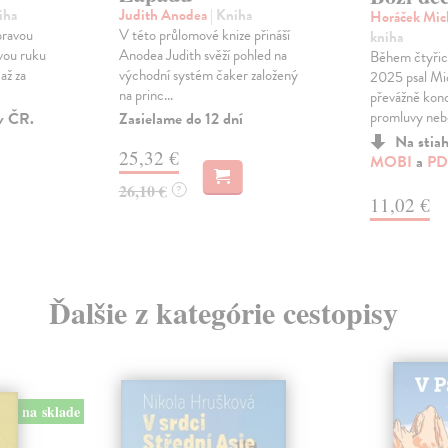
iha
Judith Anodea
| Kniha
Horáček Mic
pravou
V této průlomové knize přináší
kniha
vou ruku
Anodea Judith svěží pohled na
Během čtyřic
až za
východní systém čaker založený
2025 psal Mi
na princ...
převážně konc
promluvy nebo
v ČR.
Zasielame do 12 dní
Na stia
25,32 €
MOBI
a
PD
26,10 €
?
11,02 €
Ďalšie z kategórie cestopisy
na sklade