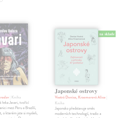
na sklade
Japonské ostrovy
roslav
| Kniha
Vostrá Denisa, Kraemerová Alice
|
řeka Javari, tvořící
Kniha
anici mezi Peru a Brazílií,
Japonsko představuje směs
, o kterém jste si mysleli,
moderních technologií, tradic a