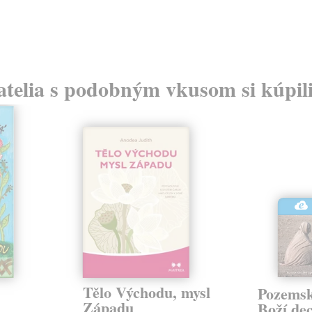
atelia s podobným vkusom si kúpili
Tělo Východu, mysl
Pozemsk
Západu
Boží de