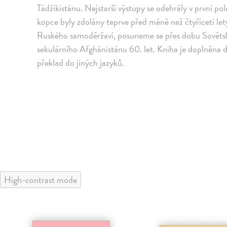
Tádžikistánu. Nejstarší výstupy se odehrály v první po
kopce byly zdolány teprve před méně než čtyřiceti le
Ruského samoděržaví, posuneme se přes dobu Sovětsk
sekulárního Afghánistánu 60. let. Kniha je doplněna 
překlad do jiných jazyků.
High-contrast mode