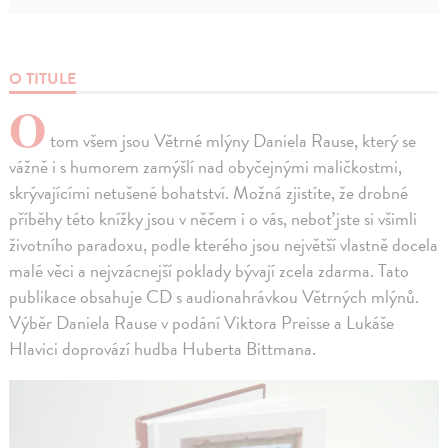
O TITULE
O
tom všem jsou Větrné mlýny Daniela Rause, který se
vážně i s humorem zamýšlí nad obyčejnými maličkostmi,
skrývajícími netušené bohatství. Možná zjistíte, že drobné
příběhy této knížky jsou v něčem i o vás, neboť jste si všimli
životního paradoxu, podle kterého jsou největší vlastně docela
malé věci a nejvzácnejší poklady bývají zcela zdarma. Tato
publikace obsahuje CD s audionahrávkou Větrných mlýnů.
Výběr Daniela Rause v podání Viktora Preisse a Lukáše
Hlavici doprovází hudba Huberta Bittmana.