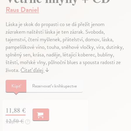
Raus Daniel
Láska je skok do propasti co se dá přežít jenom
zázrakem naštěstí láska je ten zázrak. Svoboda,
tajemství, čtení myšlenek, přátelství, domov, láska,
pampeliškové víno, touha, sněhové vločky, víra, dutinky,
splněný sen, krása, naděje, létající koberec, bubliny,
štěstí, mořské vlny, půlnoční blues a spousta radosti ze
života.
Čítať ďalej
↓
Kúpiť
Rezervovať v kníhkupectve
11,88 €
12,50 €
?