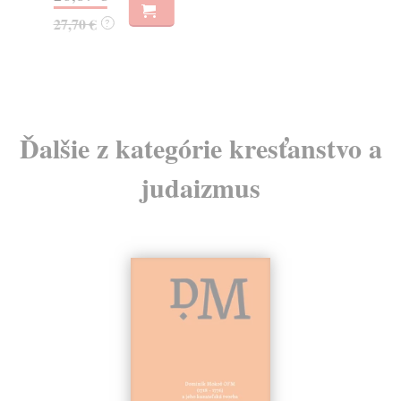
27,70 €
75
?
Ďalšie z kategórie kresťanstvo a
judaizmus