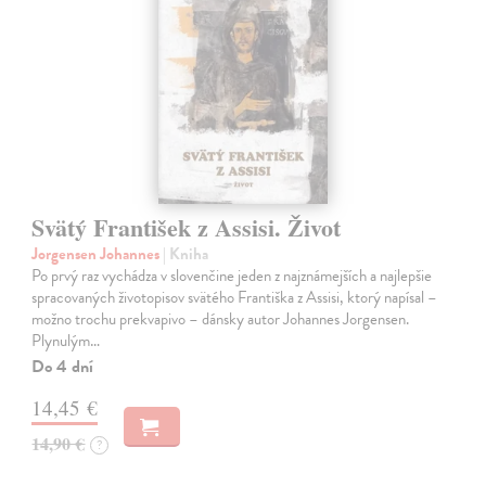
Svätý František z Assisi. Život
Jorgensen Johannes
| Kniha
Po prvý raz vychádza v slovenčine jeden z najznámejších a najlepšie
spracovaných životopisov svätého Františka z Assisi, ktorý napísal –
možno trochu prekvapivo – dánsky autor Johannes Jorgensen.
Plynulým…
Do 4 dní
14,45 €
14,90 €
?