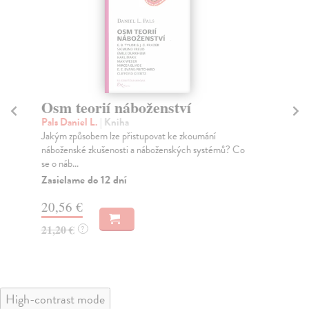
Osm teorií náboženství
K
Pals Daniel L.
| Kniha
Wo
Jakým způsobem lze přistupovat ke zkoumání
Vol
náboženské zkušenosti a náboženských systémů? Co
apo
se o náb...
Za
Zasielame do 12 dní
13
20,56 €
14
21,20 €
?
High-contrast mode