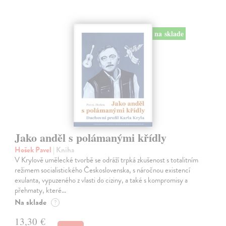
na sklade
Jako anděl s polámanými křídly
Hošek Pavel
| Kniha
V Krylově umělecké tvorbě se odráží trpká zkušenost s totalitním
režimem socialistického Československa, s náročnou existencí
exulanta, vypuzeného z vlasti do ciziny, a také s kompromisy a
přehmaty, které…
Na sklade
?
13,30 €