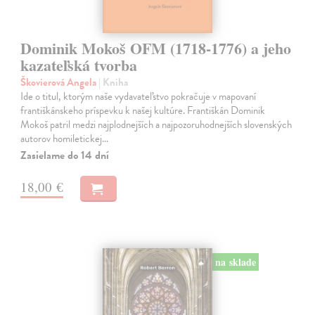
Dominik Mokoš OFM (1718-1776) a jeho
kazateľská tvorba
Škovierová Angela
| Kniha
Ide o titul, ktorým naše vydavateľstvo pokračuje v mapovaní
františkánskeho príspevku k našej kultúre. Františkán Dominik
Mokoš patril medzi najplodnejších a najpozoruhodnejších slovenských
autorov homiletickej…
Zasielame do 14 dní
18,00 €
na sklade