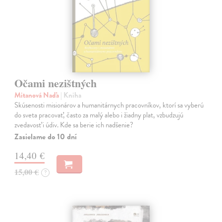
Očami nezištných
Mitanová Naďa
| Kniha
Skúsenosti misionárov a humanitárnych pracovníkov, ktorí sa vyberú
do sveta pracovať, často za malý alebo i žiadny plat, vzbudzujú
zvedavosť i údiv. Kde sa berie ich nadšenie?
Zasielame do 10 dní
14,40 €
15,00 €
?