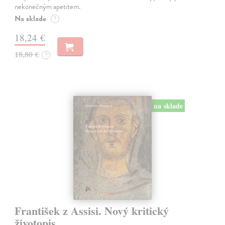
nekonečným apetitem.
Na sklade
?
18,24 €
18,80 €
?
na sklade
František z Assisi. Nový kritický
životopis