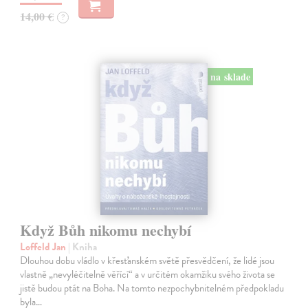
14,00 €
?
na sklade
Když Bůh nikomu nechybí
Loffeld Jan
| Kniha
Dlouhou dobu vládlo v křesťanském světě přesvědčení, že lidé jsou
vlastně „nevyléčitelně věřící“ a v určitém okamžiku svého života se
jistě budou ptát na Boha. Na tomto nezpochybnitelném předpokladu
byla…