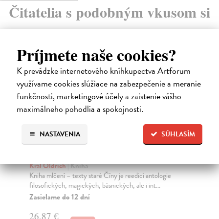
Čitatelia s podobným vkusom si
kúpili aj:
Príjmete naše cookies?
K prevádzke internetového kníhkupectva Artforum
využívame cookies slúžiace na zabezpečenie a meranie
funkčnosti, marketingové účely a zaistenie vášho
maximálneho pohodlia a spokojnosti.
NASTAVENIA
SÚHLASÍM
Kniha mlčení + CD
S
Král Oldřich
| Kniha
Ch
Kniha mlčení – texty staré Číny je reedicí antologie
Prv
filosofických, magických, básnických, ale i int...
Mil
Zasielame do 12 dní
Za
26,87 €
72