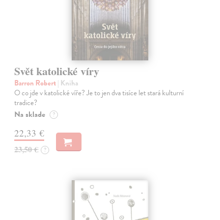
Svět katolické víry
Barron Robert
| Kniha
O co jde v katolické víře? Je to jen dva tisíce let stará kulturní
tradice?
Na sklade
?
22,33 €
23,50 €
?