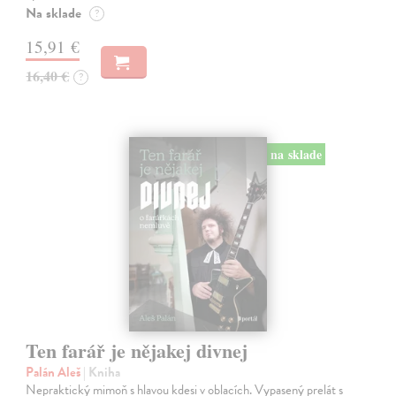
Na sklade
?
15,91 €
16,40 €
?
na sklade
Ten farář je nějakej divnej
Palán Aleš
| Kniha
Nepraktický mimoň s hlavou kdesi v oblacích. Vypasený prelát s