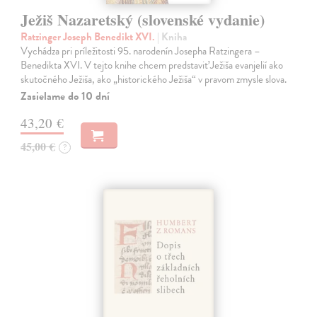
Ježiš Nazaretský (slovenské vydanie)
Ratzinger Joseph Benedikt XVI.
| Kniha
Vychádza pri príležitosti 95. narodenín Josepha Ratzingera –
Benedikta XVI. V tejto knihe chcem predstaviť Ježiša evanjelií ako
skutočného Ježiša, ako „historického Ježiša“ v pravom zmysle slova.
Zasielame do 10 dní
43,20 €
45,00 €
?