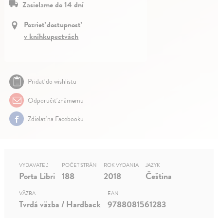
Zasielame do 14 dní
Pozrieť dostupnosť
v kníhkupectvách
Pridať do wishlistu
Odporučiť známemu
Zdielať na Facebooku
VYDAVATEĽ
POČET STRÁN
ROK VYDANIA
JAZYK
Porta Libri
188
2018
Čeština
VÄZBA
EAN
Tvrdá väzba / Hardback
9788081561283