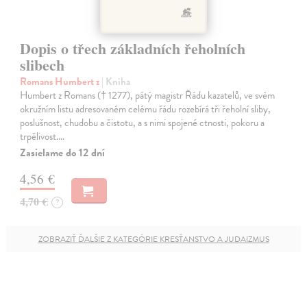
Dopis o třech základních řeholních
slibech
Romans Humbert z
| Kniha
Humbert z Romans († 1277), pátý magistr Řádu kazatelů, ve svém
okružním listu adresovaném celému řádu rozebírá tři řeholní sliby,
poslušnost, chudobu a čistotu, a s nimi spojené ctnosti, pokoru a
trpělivost.…
Zasielame do 12 dní
4,56 €
4,70 €
?
ZOBRAZIŤ ĎALŠIE Z KATEGÓRIE KRESŤANSTVO A JUDAIZMUS