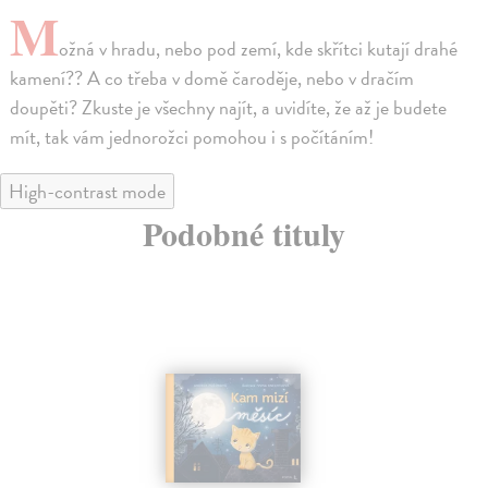
M
ožná v hradu, nebo pod zemí, kde skřítci kutají drahé
kamení?? A co třeba v domě čaroděje, nebo v dračím
doupěti? Zkuste je všechny najít, a uvidíte, že až je budete
mít, tak vám jednorožci pomohou i s počítáním!
High-contrast mode
Podobné tituly