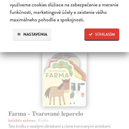
Do 4 dní
využívame cookies slúžiace na zabezpečenie a meranie
funkčnosti, marketingové účely a zaistenie vášho
7,66 €
maximálneho pohodlia a spokojnosti.
7,90 €
?
NASTAVENIA
SÚHLASÍM
Farma - Tvarované leporelo
kolektív autorov
| Kniha
Táto knižka s veselými obrázkami a rôzne tvarovanými stránkami