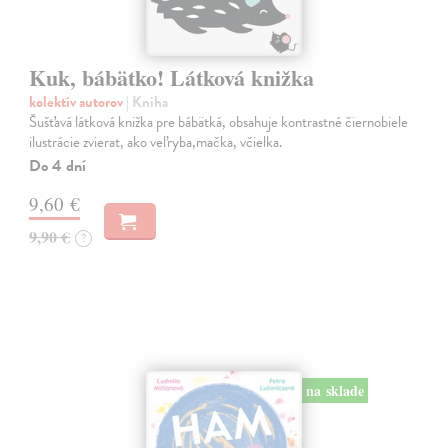
Kuk, bábätko! Látková knižka
kolektív autorov
| Kniha
Šušťavá látková knižka pre bábätká, obsahuje kontrastné čiernobiele
ilustrácie zvierat, ako veľryba,mačka, včielka.
Do 4 dní
9,60 €
9,90 €
?
na sklade