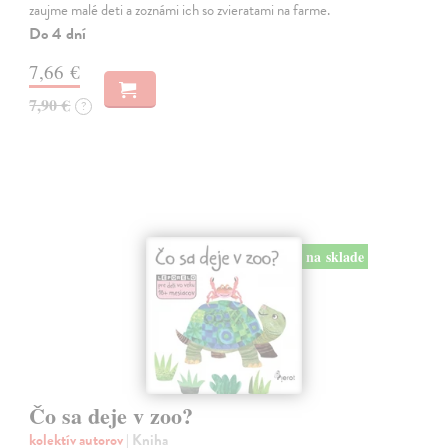
zaujme malé deti a zoznámi ich so zvieratami na farme.
Do 4 dní
7,66 €
7,90 €
?
na sklade
Čo sa deje v zoo?
kolektív autorov
| Kniha