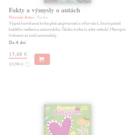
Fakty a výmysly o autách
Nowicki Artur
| Kniha
Vtipná komiksová kniha plná zaujímavostí a informácií, ktorá poteší
každého nadšenca automobilov Takáto kniha tu ešte nebola! Hlavnými
hrdinami sú totiž automobily.
Do 4 dní
13,48 €
13,90 €
?