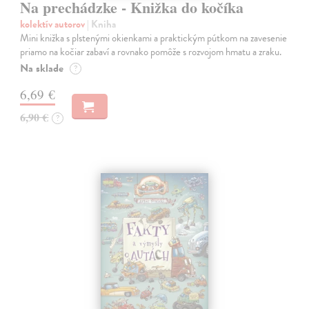
Na prechádzke - Knižka do kočíka
kolektív autorov
| Kniha
Mini knižka s plstenými okienkami a praktickým pútkom na zavesenie
priamo na kočiar zabaví a rovnako pomôže s rozvojom hmatu a zraku.
Na sklade
?
6,69 €
6,90 €
?