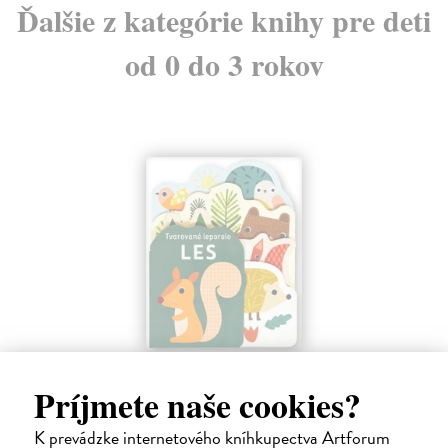
Ďalšie z kategórie knihy pre deti
od 0 do 3 rokov
Les - Tvarované leporelo
Príjmete naše cookies?
Payne Sally
| Kniha
Táto knižka s veselými obrázkami a rôzne tvarovanými stránkami
K prevádzke internetového kníhkupectva Artforum
zaujme malé deti a zoznámi ich so životom v lese.