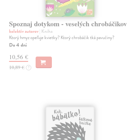
Spoznaj dotykom - veselých chrobáčikov
kolektív autorov
| Kniha
Ktorý hmyz opeľuje kvietky? Ktorý chrobáčik tká pavučiny?
Do 4 dní
10,56 €
10,89 €
?