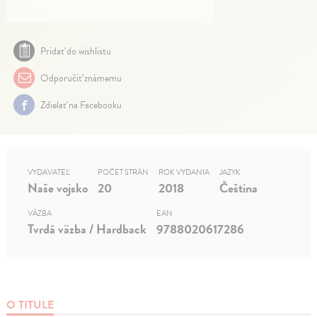
Pridať do wishlistu
Odporučiť známemu
Zdielať na Facebooku
VYDAVATEĽ
POČET STRÁN
ROK VYDANIA
JAZYK
Naše vojsko
20
2018
Čeština
VÄZBA
EAN
Tvrdá väzba / Hardback
9788020617286
O TITULE