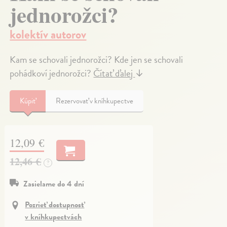
jednorožci?
kolektív autorov
Kam se schovali jednorožci? Kde jen se schovali
pohádkoví jednorožci?
Čítať ďalej
↓
Kúpiť
Rezervovať v kníhkupectve
12,09 €
12,46 €
?
Zasielame do 4 dní
Pozrieť dostupnosť
v kníhkupectvách