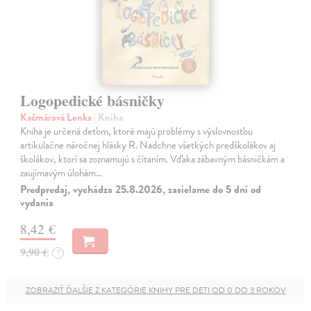
Logopedické básničky
Kačmárová Lenka
| Kniha
Kniha je určená deťom, ktoré majú problémy s výslovnosťou
artikulačne náročnej hlásky R. Nadchne všetkých predškolákov aj
školákov, ktorí sa zoznamujú s čítaním. Vďaka zábavným básničkám a
zaujímavým úlohám…
Predpredaj, vychádza 25.8.2026, zasielame do 5 dní od
vydania
8,42 €
9,90 €
?
ZOBRAZIŤ ĎALŠIE Z KATEGÓRIE KNIHY PRE DETI OD 0 DO 3 ROKOV