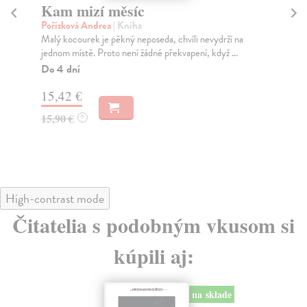
Kam mizí měsíc
V
Pořízková Andrea
| Kniha
Ge
Malý kocourek je pěkný neposeda, chvíli nevydrží na
Pok
jednom místě. Proto není žádné překvapení, když ...
co 
Do 4 dní
Na
15,42 €
11
15,90 €
11
?
High-contrast mode
Čitatelia s podobným vkusom si
kúpili aj: