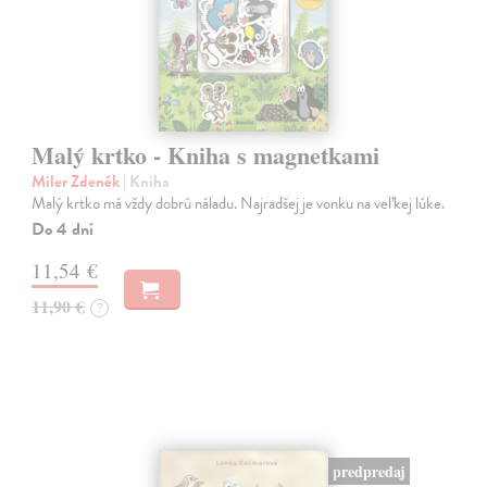
Malý krtko - Kniha s magnetkami
Miler Zdeněk
| Kniha
Malý krtko má vždy dobrú náladu. Najradšej je vonku na veľkej lúke.
Do 4 dní
11,54 €
11,90 €
?
predpredaj