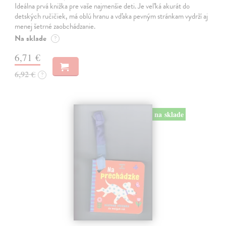
Ideálna prvá knižka pre vaše najmenšie deti. Je veľká akurát do
detských ručičiek, má oblú hranu a vďaka pevným stránkam vydrží aj
menej šetrné zaobchádzanie.
Na sklade
?
6,71 €
6,92 €
?
na sklade