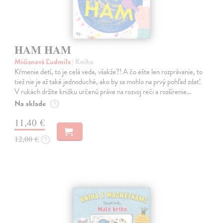
HAM HAM
Mičianová Ľudmila
| Kniha
Kŕmenie detí, to je celá veda, všakže?! A čo ešte len rozprávanie, to
tiež nie je až také jednoduché, ako by sa mohlo na prvý pohľad zdať.
V rukách držíte knižku určenú práve na rozvoj reči a rozšírenie…
Na sklade
?
11,40 €
12,00 €
?