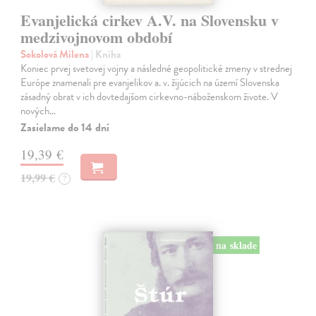
Evanjelická cirkev A.V. na Slovensku v
medzivojnovom období
Sokolová Milena
| Kniha
Koniec prvej svetovej vojny a následné geopolitické zmeny v strednej
Európe znamenali pre evanjelikov a. v. žijúcich na území Slovenska
zásadný obrat v ich dovtedajšom cirkevno-náboženskom živote. V
nových…
Zasielame do 14 dní
19,39 €
19,99 €
?
na sklade