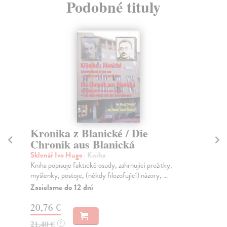
Podobné tituly
Kronika z Blanické / Die
P
Chronik aus Blanická
Pa
Jan
Sklenář Ivo Hugo
| Kniha
kte
Kniha popisuje faktické osudy, zahrnující prožitky,
myšlenky, postoje, (někdy filozofující) názory, ...
Za
Zasielame do 12 dní
16
20,76 €
16
21,40 €
?