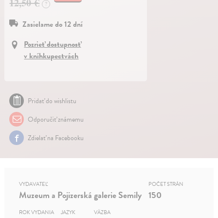
12,50 €
?
Zasielame do 12 dní
Pozrieť dostupnosť
v kníhkupectvách
Pridať do wishlistu
Odporučiť známemu
Zdielať na Facebooku
VYDAVATEĽ
POČET STRÁN
Muzeum a Pojizerská galerie Semily
150
ROK VYDANIA
JAZYK
VÄZBA