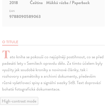
2018
Čeština
Mäkká väzba / Paperback
EAN
9788090589063
O TITULE
T
ato kniha se pokouší co nejúplněji postihnout, co se před
padesáti lety v Semilech opravdu dělo. Za tímto účelem byly
využity jak soudobé kroniky a novinové články, tak i
rozhovory s pamětníky a archivní dokumenty, především
různé vyšetřovací spisy a signální svazky StB. Text doprovází
bohatá fotografická dokumentace.
High-contrast mode