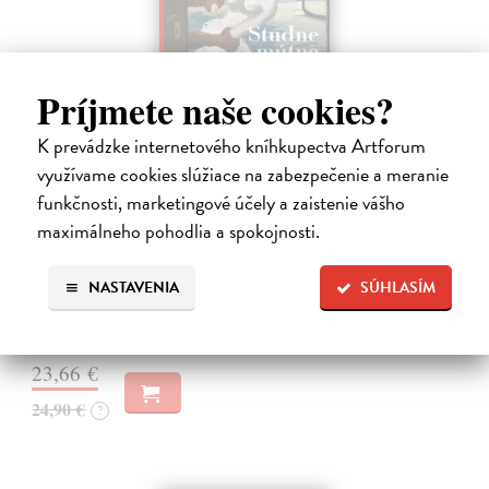
Príjmete naše cookies?
K prevádzke internetového kníhkupectva Artforum
využívame cookies slúžiace na zabezpečenie a meranie
Studne mútne
funkčnosti, marketingové účely a zaistenie vášho
Getting Peter
| Kniha
maximálneho pohodlia a spokojnosti.
Sú ikonickými postavami našej kultúry. Postavili im sochy a
pomenovali po nich ulice, majú svoje nespochybniteľné miesto v
lexikónoch literatúry aj učebniciach, slovenské moderné umenie sa
NASTAVENIA
SÚHLASÍM
bez nich nedá…
Na sklade
?
23,66 €
24,90 €
?