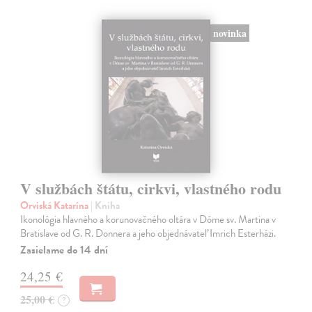
novinka
V službách štátu, cirkvi, vlastného rodu
Orviská Katarína
| Kniha
Ikonológia hlavného a korunovačného oltára v Dóme sv. Martina v
Bratislave od G. R. Donnera a jeho objednávateľ Imrich Esterházi.
Zasielame do 14 dní
24,25 €
25,00 €
?