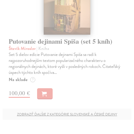
Putovanie dejinami Spiša (set 5 kníh)
Števík Miroslav
| Kniha
Set 5 dielov edície Putovanie dejinami Spiša sa radí k
najpozoruhodnejším textom popularizačného charakteru o
regionálnych dejinách, ktoré vyšli v posledných rokoch. Čitateľský
úspech týchto kníh spočíva…
Na sklade
?
100,00 €
ZOBRAZIŤ ĎALŠIE Z KATEGÓRIE SLOVENSKÉ A ČESKÉ DEJINY