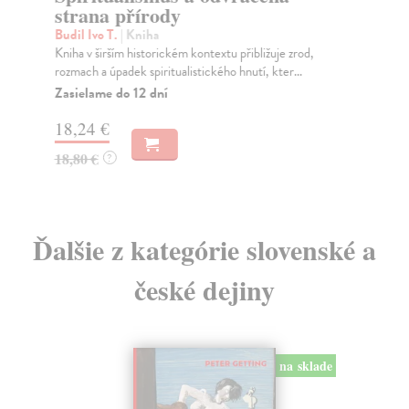
strana přírody
Ch
Kni
Budil Ivo T.
| Kniha
měs
Kniha v širším historickém kontextu přibližuje zrod,
rozmach a úpadek spiritualistického hnutí, kter...
Za
Zasielame do 12 dní
22
18,24 €
23
18,80 €
?
Ďalšie z kategórie slovenské a
české dejiny
na sklade