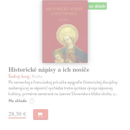
na sklade
Historické nápisy a ich nosiče
Šedivý Juraj
| Kniha
Po nemeckej a francúzskej príručke epigrafie (historickej disciplíny
zaoberajúcej sa nápismi) vychádza tretia syntéza vývoja nápisovej
kultúry, primárne zameraná na územie Slovenska a blízke okolie, s…
Na sklade
?
28,30 €