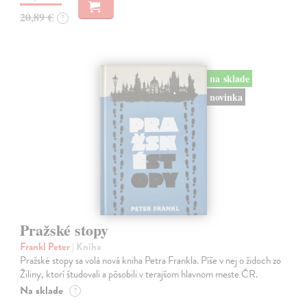
20,89 €
?
na sklade
novinka
Pražské stopy
Frankl Peter
| Kniha
Pražské stopy sa volá nová kniha Petra Frankla. Píše v nej o židoch zo
Žiliny, ktorí študovali a pôsobili v terajšom hlavnom meste ČR.
Na sklade
?