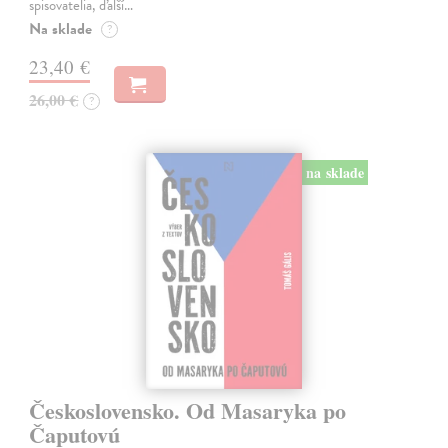
spisovatelia, ďalší…
Na sklade
?
23,40 €
26,00 €
?
na sklade
Československo. Od Masaryka po
Čaputovú