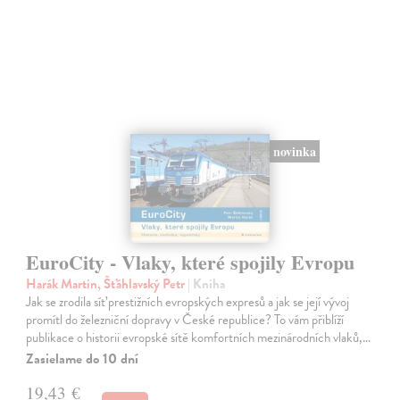
novinka
EuroCity - Vlaky, které spojily Evropu
Harák Martin, Šťáhlavský Petr
| Kniha
Jak se zrodila síť prestižních evropských expresů a jak se její vývoj
promítl do železniční dopravy v České republice? To vám přiblíží
publikace o historii evropské sítě komfortních mezinárodních vlaků,…
Zasielame do 10 dní
19,43 €