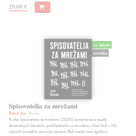
20,00 €
na sklade
novinka
Spisovatelia za mrežami
Bábik Ján
| Kniha
Kniha Spisovatelia za mrežami (2026) zaznamenáva osudy
slovenských literátov, prekladateľov a novinárov, ktorí boli v 50.
rokoch minulého storočia väznení. Boli medzi nimi špičkoví