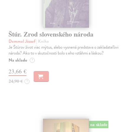
Štúr. Zrod slovenského národa
Demmel József
| Kniha
Je Štúrov život viac mýtus, alebo vysnená predstava o zakladateľovi
národa? Ako to v skutočnosti bolo s eho vzťahmi a láskou?
Na sklade
?
23,66 €
24,90 €
?
na sklade