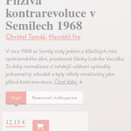
kontrarevoluce v
Semilech 1968
Chvátal Tomáš
,
Navrátil Ivo
V roce 1968 se Semily staly jedním z důležitých míst
společenského dění, proslavené články Ludvíka Vaculíka.
Za doby normalizace si tehdejší události vysloužily
jednoznačný odsudek a byly někdy označovány jako
plíživá kontrarevoluce.
Čítať ďalej
↓
Kúpiť
Rezervovať v kníhkupectve
12,13 €