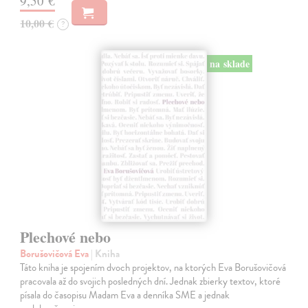
9,50 €
10,00 €
?
na sklade
Plechové nebo
Borušovičová Eva
| Kniha
Táto kniha je spojením dvoch projektov, na ktorých Eva Borušovičová
pracovala až do svojich posledných dní. Jednak zbierky textov, ktoré
písala do časopisu Madam Eva a denníka SME a jednak