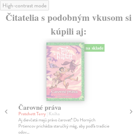
High-contrast mode
Čitatelia s podobným vkusom si
kúpili aj:
na sklade
Čarovné práva
P
Pratchett Terry
| Kniha
Lu
Aj dievčatá majú právo čarovať! Do Horných
Sta
Prtiencov prichádza staručký mág, aby podľa tradície
ofi
odov...
pan