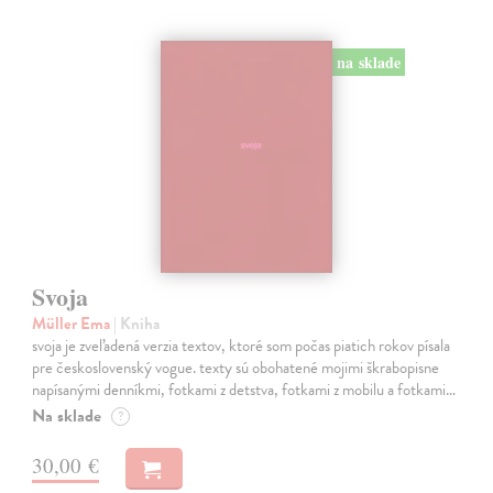
na sklade
Svoja
Müller Ema
| Kniha
svoja je zveľadená verzia textov, ktoré som počas piatich rokov písala
pre československý vogue. texty sú obohatené mojimi škrabopisne
napísanými denníkmi, fotkami z detstva, fotkami z mobilu a fotkami…
Na sklade
?
30,00 €