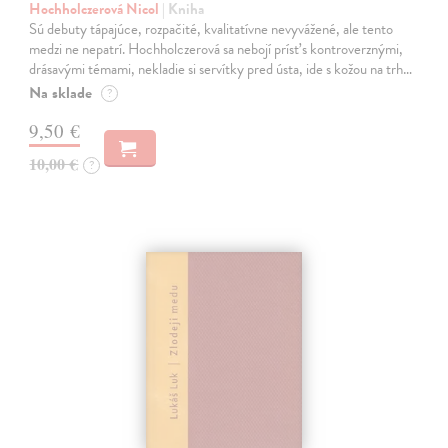
Hochholczerová Nicol
| Kniha
Sú debuty tápajúce, rozpačité, kvalitatívne nevyvážené, ale tento
medzi ne nepatrí. Hochholczerová sa nebojí prísť s kontroverznými,
drásavými témami, nekladie si servítky pred ústa, ide s kožou na trh…
Na sklade
?
9,50 €
10,00 €
?