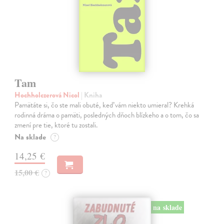
Tam
Hochholczerová Nicol
| Kniha
Pamätáte si, čo ste mali obuté, keď vám niekto umieral? Krehká
rodinná dráma o pamäti, posledných dňoch blízkeho a o tom, čo sa
zmení pre tie, ktoré tu zostali.
Na sklade
?
14,25 €
15,00 €
?
na sklade