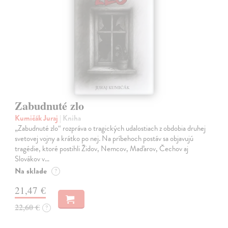
Zabudnuté zlo
Kumičák Juraj
| Kniha
„Zabudnuté zlo“ rozpráva o tragických udalostiach z obdobia druhej
svetovej vojny a krátko po nej. Na príbehoch postáv sa objavujú
tragédie, ktoré postihli Židov, Nemcov, Maďarov, Čechov aj
Slovákov v…
Na sklade
?
21,47 €
22,60 €
?