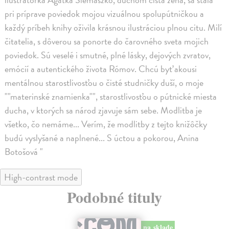
pri príprave poviedok mojou vizuálnou spolupútničkou a
každý príbeh knihy oživila krásnou ilustráciou plnou citu. Milí
čitatelia, s dôverou sa ponorte do čarovného sveta mojich
poviedok. Sú veselé i smutné, plné lásky, dejových zvratov,
emócií a autentického života Rómov. Chcú byť akousi
mentálnou starostlivosťou o čisté studničky duší, o moje
""materinské znamienka"", starostlivosťou o pútnické miesta
ducha, v ktorých sa národ zjavuje sám sebe. Modlitba je
všetko, čo nemáme... Verím, že modlitby z tejto knižôčky
budú vyslyšané a naplnené... S úctou a pokorou, Anina
Botošová "
High-contrast mode
Podobné tituly
na sklade