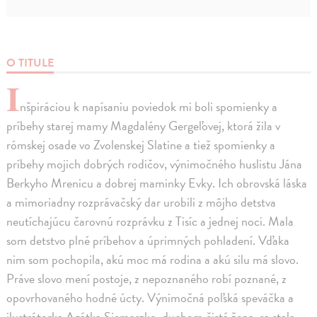
O TITULE
I
nšpiráciou k napísaniu poviedok mi boli spomienky a
príbehy starej mamy Magdalény Gergeľovej, ktorá žila v
rómskej osade vo Zvolenskej Slatine a tiež spomienky a
príbehy mojich dobrých rodičov, výnimočného huslistu Jána
Berkyho Mrenicu a dobrej maminky Evky. Ich obrovská láska
a mimoriadny rozprávačský dar urobili z môjho detstva
neutíchajúcu čarovnú rozprávku z Tisíc a jednej noci. Mala
som detstvo plné príbehov a úprimných pohladení. Vďaka
nim som pochopila, akú moc má rodina a akú silu má slovo.
Práve slovo mení postoje, z nepoznaného robí poznané, z
opovrhovaného hodné úcty. Výnimočná poľská speváčka a
ilustrátorka Agátka Siemaszko, duchom čistá žena, sa stala