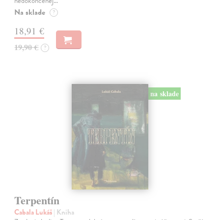
nedokončenej…
Na sklade
?
18,91 €
19,90 €
?
na sklade
Terpentín
Cabala Lukáš
| Kniha