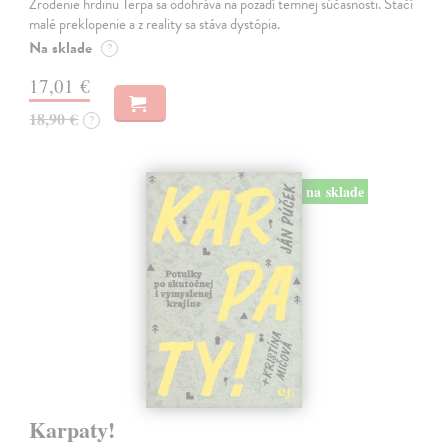
Zrodenie hrdinu Terpa sa odohráva na pozadí temnej súčasnosti. Stačí
malé preklopenie a z reality sa stáva dystópia.
Na sklade
?
17,01 €
18,90 €
?
na sklade
Karpaty!