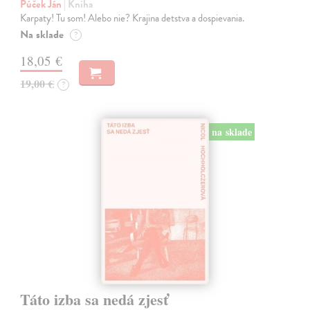
Púček Ján
| Kniha
Karpaty! Tu som! Alebo nie? Krajina detstva a dospievania.
Na sklade
?
18,05 €
19,00 €
?
na sklade
Táto izba sa nedá zjesť