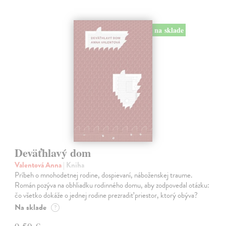
na sklade
Deväťhlavý dom
Valentová Anna
| Kniha
Príbeh o mnohodetnej rodine, dospievaní, náboženskej traume.
Román pozýva na obhliadku rodinného domu, aby zodpovedal otázku:
čo všetko dokáže o jednej rodine prezradiť priestor, ktorý obýva?
Na sklade
?