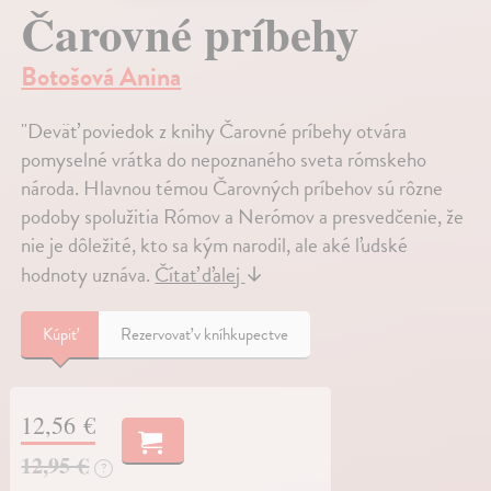
Čarovné príbehy
Botošová Anina
"Deväť poviedok z knihy Čarovné príbehy otvára
pomyselné vrátka do nepoznaného sveta rómskeho
národa. Hlavnou témou Čarovných príbehov sú rôzne
podoby spolužitia Rómov a Nerómov a presvedčenie, že
nie je dôležité, kto sa kým narodil, ale aké ľudské
hodnoty uznáva.
Čítať ďalej
↓
Kúpiť
Rezervovať v kníhkupectve
12,56 €
12,95 €
?