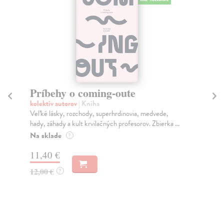
Príbehy o coming-oute
H
kolektív autorov
| Kniha
Föl
Veľké lásky, rozchody, superhrdinovia, medvede,
Hum
hady, záhady a kult krvilačných profesorov. Zbierka ...
pra
Na sklade
Na
?
11,40 €
14
12,00 €
15
?