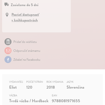
Zasielame do 5 dní
Pozrieť dostupnosť
v kníhkupectvách
Pridať do wishlistu
Odporučiť známemu
Zdielať na Facebooku
VYDAVATEĽ
POČET STRÁN
ROK VYDANIA
JAZYK
Elist
120
2018
Slovenčina
VÄZBA
EAN
Tvrdá väzba / Hardback
9788081971655