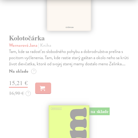
Kolotočárka
Wernerová Jana
| Kniha
Tam, kde sa radosť zo slobodného pohybu a dobrodružstva prelína s
pocitom vyčlenenia. Tam, kde rastie starý gaštan a okolo neho sa krúti
život dievčatka, ktoré od svojej starej mamy dostalo meno Zelinka.…
Na sklade
?
15,21 €
16,90 €
?
na sklade