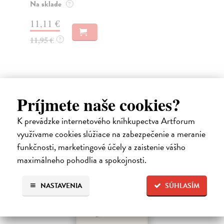
Na sklade
Na
?
11,11 €
14
11,95 €
15
?
Príjmete naše cookies?
Ďalšie z kategórie slovenská
K prevádzke internetového kníhkupectva Artforum
beletria
využívame cookies slúžiace na zabezpečenie a meranie
funkčnosti, marketingové účely a zaistenie vášho
maximálneho pohodlia a spokojnosti.
na sklade
NASTAVENIA
SÚHLASÍM