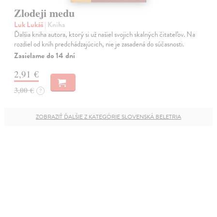
Zlodeji medu
Luk Lukáš
| Kniha
Ďalšia kniha autora, ktorý si už našiel svojich skalných čitateľov. Na
rozdiel od kníh predchádzajúcich, nie je zasadená do súčasnosti.
Zasielame do 14 dní
2,91 €
3,00 €
?
ZOBRAZIŤ ĎALŠIE Z KATEGÓRIE SLOVENSKÁ BELETRIA