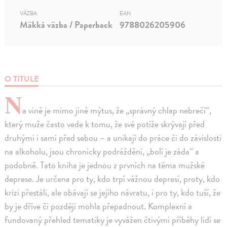
VÄZBA
EAN
Mäkká väzba / Paperback
9788026205906
O TITULE
N
a vině je mimo jiné mýtus, že „správný chlap nebrečí“,
který muže často vede k tomu, že své potíže skrývají před
druhými i sami před sebou – a unikají do práce či do závislosti
na alkoholu, jsou chronicky podráždění, „bolí je záda“ a
podobně. Tato kniha je jednou z prvních na téma mužské
deprese. Je určena pro ty, kdo trpí vážnou depresí, proty, kdo
krizi přestáli, ale obávají se jejího návratu, i pro ty, kdo tuší, že
by je dříve či později mohla přepadnout. Komplexní a
fundovaný přehled tematiky je vyvážen čtivými příběhy lidí se