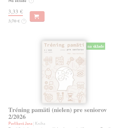
Na sklade
?
3,33 €
3,70 €
?
na sklade
Tréning pamäti (nielen) pre seniorov
2/2026
Pavlíková Jana
| Kniha