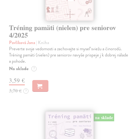
Tréning pamäti (nielen) pre seniorov
4/2025
Pavlíková Jana
| Kniha
Preverte svoje vedomosti a zachovajte si myseľ sviežu a činorodú.
Tréning pamäti (nielen) pre seniorov navyše prispeje j k dobrej nálade
a pohode.
Na sklade
?
3,59 €
3,70 €
?
na sklade