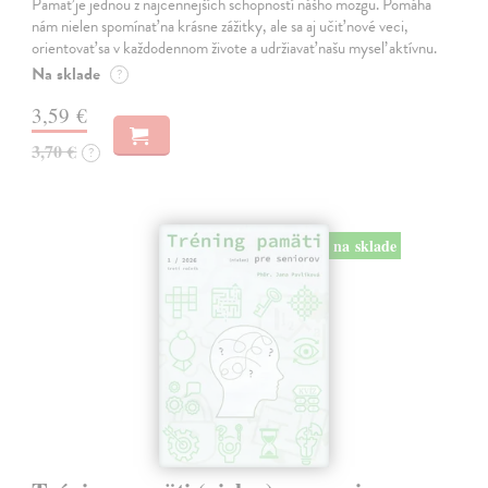
Pamäť je jednou z najcennejších schopností nášho mozgu. Pomáha
nám nielen spomínať na krásne zážitky, ale sa aj učiť nové veci,
orientovať sa v každodennom živote a udržiavať našu myseľ aktívnu.
Na sklade
?
3,59 €
3,70 €
?
na sklade