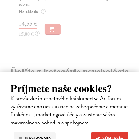
Na.
Zasielame do 12 dní
Na
6,79 €
4,
7,00 €
?
5,
Ďalšie z kategórie psychológia
Príjmete naše cookies?
K prevádzke internetového kníhkupectva Artforum
využívame cookies slúžiace na zabezpečenie a meranie
funkčnosti, marketingové účely a zaistenie vášho
maximálneho pohodlia a spokojnosti.
NASTAVENIA
SÚHLASÍM