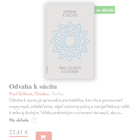
na sklade
Odvaha k súcitu
Paul Gilbert, Choden
| Kniha
Odvaha k súcitu je sprievodca pre každého, kto chce porozumieť
svojej mysli, zvládať stres, nájsť vnútorný pokoj a rozvíjať láskavý vzťah
k sebe aj druhým. Vďaka praktickým cvičeniam vás naučí, ako si…
Na sklade
?
22,41 €