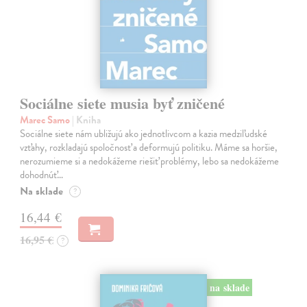
Sociálne siete musia byť zničené
Marec Samo
| Kniha
Sociálne siete nám ubližujú ako jednotlivcom a kazia medziľudské
vzťahy, rozkladajú spoločnosť a deformujú politiku. Máme sa horšie,
nerozumieme si a nedokážeme riešiť problémy, lebo sa nedokážeme
dohodnúť…
Na sklade
?
16,44 €
16,95 €
?
na sklade