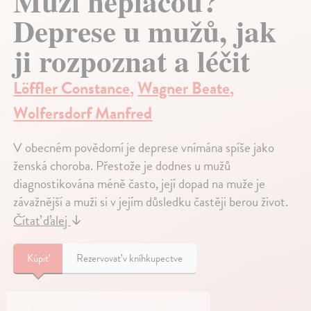
Muži nepláčou?
Deprese u mužů, jak
ji rozpoznat a léčit
Löffler Constance
,
Wagner Beate
,
Wolfersdorf Manfred
V obecném povědomí je deprese vnímána spíše jako
ženská choroba. Přestože je dodnes u mužů
diagnostikována méně často, její dopad na muže je
závažnější a muži si v jejím důsledku častěji berou život.
Čítať ďalej
↓
Kúpiť
Rezervovať v kníhkupectve