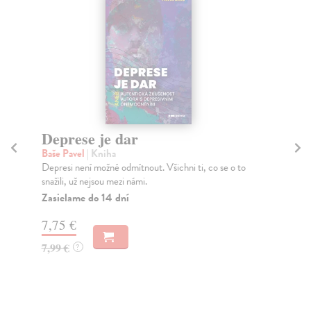
Deprese je dar
M
Baše Pavel
| Kniha
Ad
Depresi není možné odmítnout. Všichni ti, co se o to
„Ře
snažili, už nejsou mezi námi.
výh
Zasielame do 14 dní
Do
7,75 €
4,
7,99 €
4,
?