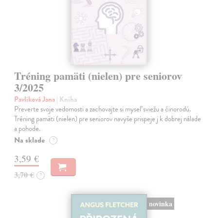
Tréning pamäti (nielen) pre seniorov
3/2025
Pavlíková Jana
| Kniha
Preverte svoje vedomosti a zachovajte si myseľ sviežu a činorodú.
Tréning pamäti (nielen) pre seniorov navyše prispeje j k dobrej nálade
a pohode.
Na sklade
?
3,59 €
3,70 €
?
novinka