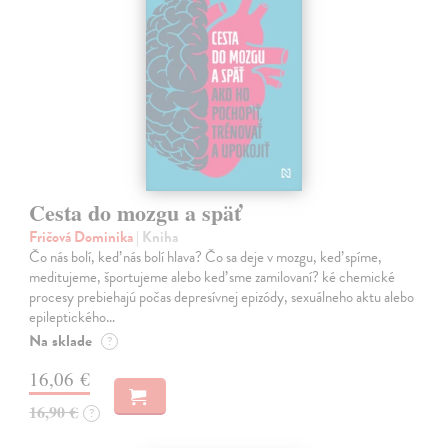
Cesta do mozgu a späť
Fričová Dominika
| Kniha
Čo nás bolí, keď nás bolí hlava? Čo sa deje v mozgu, keď spíme,
meditujeme, športujeme alebo keď sme zamilovaní? ké chemické
procesy prebiehajú počas depresívnej epizódy, sexuálneho aktu alebo
epileptického…
Na sklade
?
16,06 €
16,90 €
?