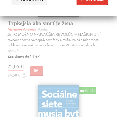
Trpkejšia ako smrť je žena
Marneros Andreas
| Kniha
JE TO MOŽNO NAJVÄČŠIA REVOLÚCIA NAŠICH DNÍ:
rovnocennosť a rovnoprávnosť ženy a muža. Vojna a mier medzi
pohlaviami sa však nezačali feminizmom 20. storočia, ale ich
spolužitím.
Zasielame do 14 dní
22,05 €
24,50 €
?
na sklade