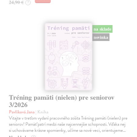
24,90 €
?
na sklade
novinka
Tréning pamäti (nielen) pre seniorov
3/2026
Pavlíková Jana
| Kniha
Vitajte v treťom vydaní pracovného zošita Tréning pamäti (nielen) pre
seniorov! Pamäť patrí medzi naše najcennejšie schopnosti. Vďaka nej
si uchovávame krásne spomienky, učíme sa nové veci, orientujeme…