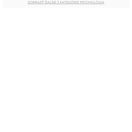
ZOBRAZIŤ ĎALŠIE Z KATEGÓRIE PSYCHOLÓGIA