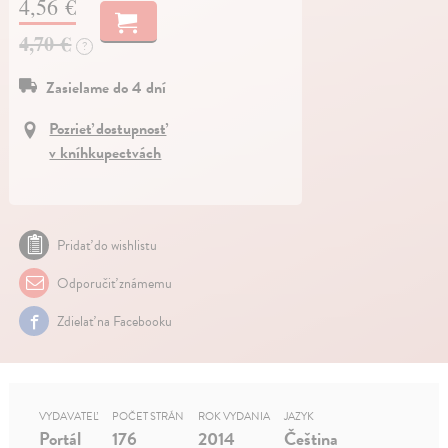
4,56 €
4,70 €
?
Zasielame do 4 dní
Pozrieť dostupnosť
v kníhkupectvách
Pridať do wishlistu
Odporučiť známemu
Zdielať na Facebooku
VYDAVATEĽ
POČET STRÁN
ROK VYDANIA
JAZYK
Portál
176
2014
Čeština