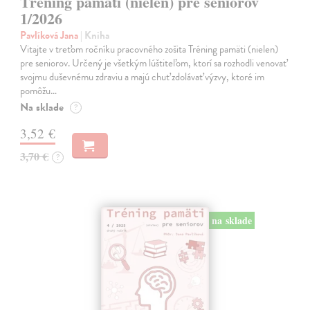
Tréning pamäti (nielen) pre seniorov
1/2026
Pavlíková Jana
| Kniha
Vitajte v treťom ročníku pracovného zošita Tréning pamäti (nielen)
pre seniorov. Určený je všetkým lúštiteľom, ktorí sa rozhodli venovať
svojmu duševnému zdraviu a majú chuť zdolávať výzvy, ktoré im
pomôžu…
Na sklade
?
3,52 €
3,70 €
?
na sklade