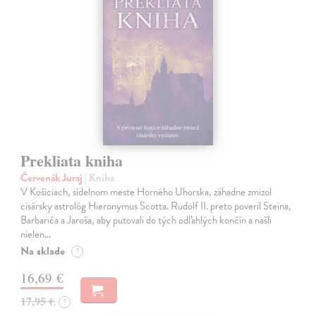
Prekliata kniha
Červenák Juraj
| Kniha
V Košiciach, sídelnom meste Horného Uhorska, záhadne zmizol
cisársky astrológ Hieronymus Scotta. Rudolf II. preto poveril Steina,
Barbariča a Jaroša, aby putovali do tých odľahlých končín a našli
nielen…
Na sklade
?
16,69 €
17,95 €
?