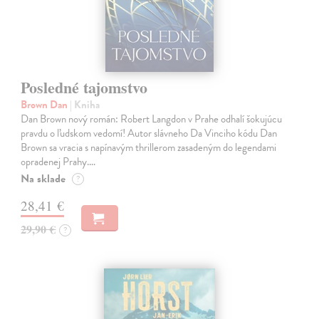
Posledné tajomstvo
Brown Dan
| Kniha
Dan Brown nový román: Robert Langdon v Prahe odhalí šokujúcu
pravdu o ľudskom vedomí! Autor slávneho Da Vinciho kódu Dan
Brown sa vracia s napínavým thrillerom zasadeným do legendami
opradenej Prahy.…
Na sklade
?
28,41 €
29,90 €
?