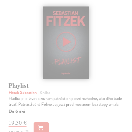
Playlist
Fitzek Sebastian
| Kniha
Hudba je jej život a zoznam pätnástich piesní rozhodne, ako dlho bude
trvať. Pätnásťročná Feline Jogowá pred mesiacom bez stopy zmizla.
Do 6 dní
19,30 €