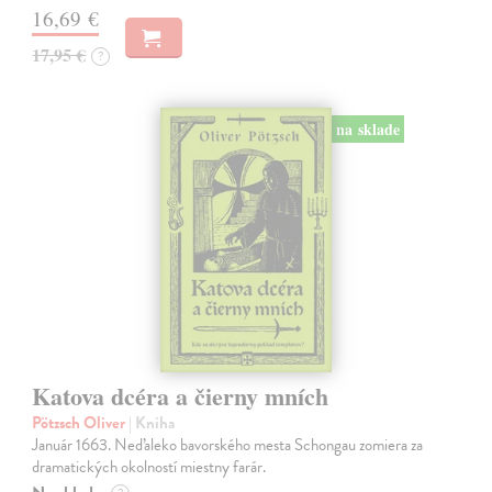
16,69 €
17,95 €
?
na sklade
Katova dcéra a čierny mních
Pötzsch Oliver
| Kniha
Január 1663. Neďaleko bavorského mesta Schongau zomiera za
dramatických okolností miestny farár.