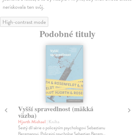
neriskovala ten svůj.
High-contrast mode
Podobné tituly
Vyšší spravedlnost (mäkká
Ve
väzba)
k
Hjorth Michael
| Kniha
St
Šestý díl série o policejním psychologovi Sebastianu
Dru
Bergmanovi. Policejní psycholog Sebastian Bergm...
San