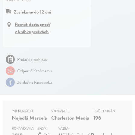
Zasielame do 12 dní
Pozrieť dostupnosť
v kníhkupectvách
Pridať do wishlistu
Odporučiť známemu
Zdielať na Facebooku
PREKLADATEĽ
VYDAVATEĽ
POČET STRÁN
Nejedlá Marcela
Charleston Media
196
ROK VYDANIA
JAZYK
VÄZBA