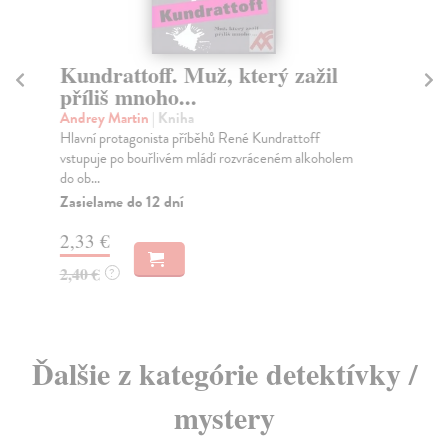
Kundrattoff. Muž, který zažil
K
příliš mnoho...
vy
Andrey Martin
| Kniha
Gr
Hlavní protagonista příběhů René Kundrattoff
Prv
vstupuje po bouřlivém mládí rozvráceném alkoholem
Fis
do ob...
Za
Zasielame do 12 dní
13
2,33 €
13
2,40 €
?
Ďalšie z kategórie detektívky /
mystery