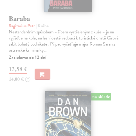
Baraba
Sagitarius Petr
| Kniha
Nestandardním způsobem – šípem vystřeleným z kuše – je na
vyjížďce na kole, na lesní cestě vedoucí k turistické chatě Girová,
zabit bohatý podnikatel. Případ vyšetřuje major Roman Saran z
ostravské kriminálky…
Zasielame do 12 dní
13,58 €
14,00 €
?
na sklade