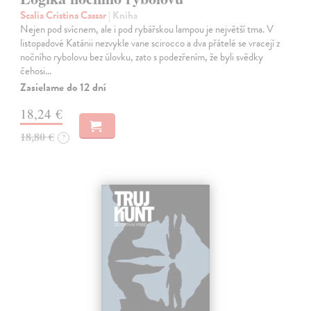
Scalia Cristina Cassar
| Kniha
Nejen pod svícnem, ale i pod rybářskou lampou je největší tma. V
listopadové Katánii nezvykle vane scirocco a dva přátelé se vracejí z
nočního rybolovu bez úlovku, zato s podezřením, že byli svědky
čehosi…
Zasielame do 12 dní
18,24 €
18,80 €
?