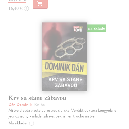
16,40 €
?
na sklade
Krv sa stane zábavou
Dán Dominik
| Kniha
Mŕtve dievča v aute uprostred sídliska. Verdikt doktora Lengyela je
jednoznačný - mladá, zdravá, pekná, len trochu mŕtva.
Na sklade
?