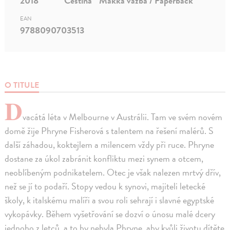
2018
Čeština
Mäkká väzba / Paperback
EAN
9788090703513
O TITULE
D
vacátá léta v Melbourne v Austrálii. Tam ve svém novém
domě žije Phryne Fisherová s talentem na řešení malérů. S
další záhadou, koktejlem a milencem vždy při ruce. Phryne
dostane za úkol zabránit konfliktu mezi synem a otcem,
neoblíbeným podnikatelem. Otec je však nalezen mrtvý dřív,
než se jí to podaří. Stopy vedou k synovi, majiteli letecké
školy, k italskému malíři a svou roli sehrají i slavné egyptské
vykopávky. Během vyšetřování se dozví o únosu malé dcery
jednoho z letců, a to by nebyla Phryne, aby kvůli životu dítěte