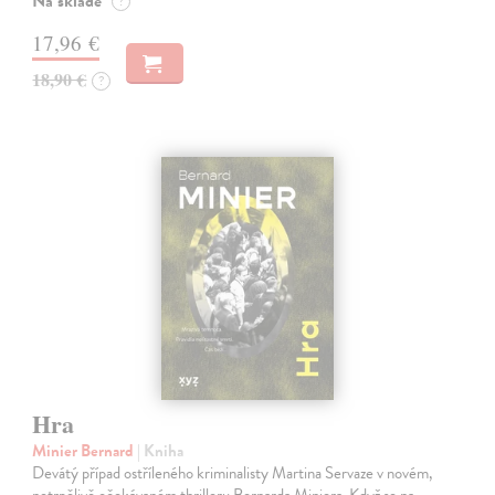
Na sklade
?
17,96 €
18,90 €
?
Hra
Minier Bernard
| Kniha
Devátý případ ostříleného kriminalisty Martina Servaze v novém,
netrpělivě očekávaném thrilleru Bernarda Miniera. Když se na