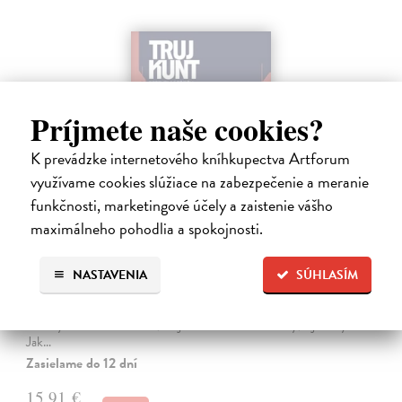
Príjmete naše cookies?
K prevádzke internetového kníhkupectva Artforum
využívame cookies slúžiace na zabezpečenie a meranie
funkčnosti, marketingové účely a zaistenie vášho
maximálneho pohodlia a spokojnosti.
Tramwaj na Sachsenberg
Sagitarius Petr
| Kniha
NASTAVENIA
SÚHLASÍM
Tramwaj Cafe je kavárna v polském Těšíně a zároveň místo, kde se
sbíhají všechny nitky související s dalším brutálním zločinem, který
musí vyřešit Roman Saran, major ostravské kriminálky, a jeho tým.
Jak…
Zasielame do 12 dní
15,91 €