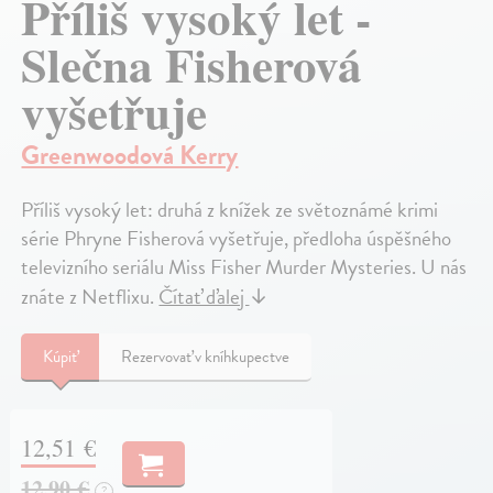
Příliš vysoký let -
Slečna Fisherová
vyšetřuje
Greenwoodová Kerry
Příliš vysoký let: druhá z knížek ze světoznámé krimi
série Phryne Fisherová vyšetřuje, předloha úspěšného
televizního seriálu Miss Fisher Murder Mysteries. U nás
znáte z Netflixu.
Čítať ďalej
↓
Kúpiť
Rezervovať v kníhkupectve
12,51 €
12,90 €
?