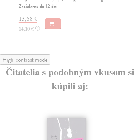
And
Zasielame do 12 dní
Za
13,68 €
13
14,10 €
?
14
High-contrast mode
Čitatelia s podobným vkusom si
kúpili aj: