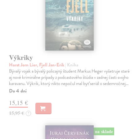
Výkriky
Horst Jorn Lier, Fjell Jan-Erik
| Kniha
Bývalý vojak a bývalý policajný študent Markus Heger vyšetruje staré
aj nové kriminálne prípady z podcastového štúdia v zadnej časti svojho
karavanu. Výkrik, ktorý nikto nepočul mal byť seriál o sedemročnej…
Do 4 dní
15,15 €
15,95 €
?
na sklade