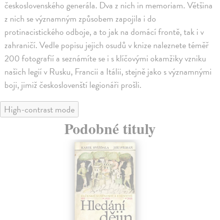
československého generála. Dva z nich in memoriam. Většina
z nich se významným způsobem zapojila i do
protinacistického odboje, a to jak na domácí frontě, tak i v
zahraničí. Vedle popisu jejich osudů v knize naleznete téměř
200 fotografií a seznámíte se i s klíčovými okamžiky vzniku
našich legií v Rusku, Francii a Itálii, stejně jako s významnými
boji, jimiž českoslovenští legionáři prošli.
High-contrast mode
Podobné tituly