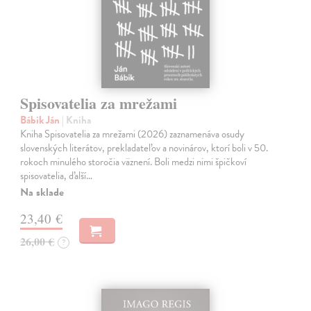
Spisovatelia za mrežami
Bábik Ján
| Kniha
Kniha Spisovatelia za mrežami (2026) zaznamenáva osudy
slovenských literátov, prekladateľov a novinárov, ktorí boli v 50.
rokoch minulého storočia väznení. Boli medzi nimi špičkoví
spisovatelia, ďalší…
Na sklade
23,40 €
26,00 €
?