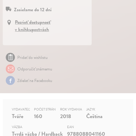
Zasielame do 12 dní
Pozrieť dostupnosť
v kníhkupectvách
Pridať do wishlistu
Odporučiť známemu
Zdielať na Facebooku
VYDAVATEĽ
POČET STRÁN
ROK VYDANIA
JAZYK
Tváře
160
2018
Čeština
VÄZBA
EAN
Tvrdá väzba / Hardback
9788088041160