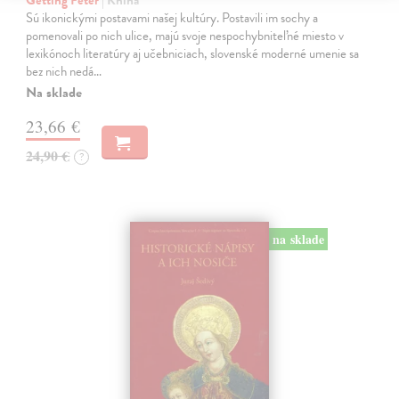
Getting Peter
| Kniha
Sú ikonickými postavami našej kultúry. Postavili im sochy a
pomenovali po nich ulice, majú svoje nespochybniteľné miesto v
lexikónoch literatúry aj učebniciach, slovenské moderné umenie sa
bez nich nedá…
Na sklade
23,66 €
24,90 €
?
na sklade