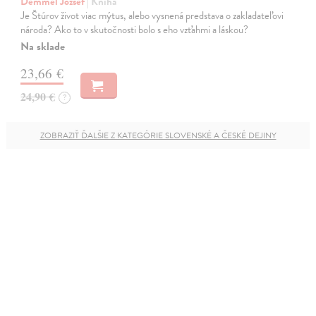
Demmel József
| Kniha
Je Štúrov život viac mýtus, alebo vysnená predstava o zakladateľovi
národa? Ako to v skutočnosti bolo s eho vzťahmi a láskou?
Na sklade
23,66 €
24,90 €
?
ZOBRAZIŤ ĎALŠIE Z KATEGÓRIE SLOVENSKÉ A ČESKÉ DEJINY