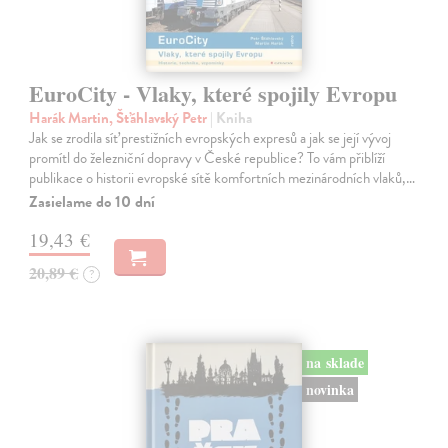
EuroCity - Vlaky, které spojily Evropu
Harák Martin, Šťáhlavský Petr
| Kniha
Jak se zrodila síť prestižních evropských expresů a jak se její vývoj
promítl do železniční dopravy v České republice? To vám přiblíží
publikace o historii evropské sítě komfortních mezinárodních vlaků,…
Zasielame do 10 dní
19,43 €
20,89 €
?
na sklade
novinka