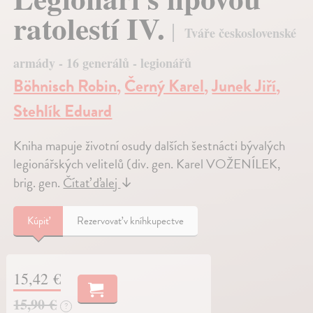
ratolestí IV.
Tváře československé
armády - 16 generálů - legionářů
Böhnisch Robin
,
Černý Karel
,
Junek Jiří
,
Stehlík Eduard
Kniha mapuje životní osudy dalších šestnácti bývalých
legionářských velitelů (div. gen. Karel VOŽENÍLEK,
brig. gen.
Čítať ďalej
↓
Kúpiť
Rezervovať v kníhkupectve
15,42 €
15,90 €
?