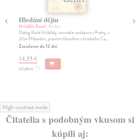
Hledání dějin
S
po
Hvížďala Karel
| Kniha
Dialog Karla Hvížďaly, novináře-zvědavce z Prahy, s
Ka
Jiřím Přibáněm, právním filosofem z britského Ca...
Kni
pol
Zasielame do 12 dní
Za
14,55 €
17
15,00 €
?
18
High-contrast mode
Čitatelia s podobným vkusom si
kúpili aj: