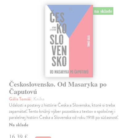
na sklade
Československo. Od Masaryka po
Čaputovú
Gális Tomáš
| Kniha
Udalosti a postavy z histórie Česka a Slovenska, ktoré si treba
zapamätať. Tento knižný výber pozostáva z textov o spoločnej i
paralelnej histórii Česka a Slovenska od roku 1918 po súčasnosť.
Na sklade
16,39 €