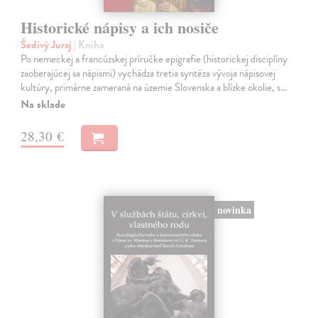
Historické nápisy a ich nosiče
Šedivý Juraj
| Kniha
Po nemeckej a francúzskej príručke epigrafie (historickej disciplíny
zaoberajúcej sa nápismi) vychádza tretia syntéza vývoja nápisovej
kultúry, primárne zameraná na územie Slovenska a blízke okolie, s…
Na sklade
28,30 €
novinka