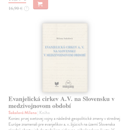
16,90 €
?
Evanjelická cirkev A.V. na Slovensku v
medzivojnovom období
Sokolová Milena
| Kniha
Koniec prvej svetovej vojny a následné geopolitické zmeny v strednej
Európe znamenali pre evanjelikov a. v. žijúcich na území Slovenska
zásadný obrat v ich dovtedajšom cirkevno-náboženskom živote. V