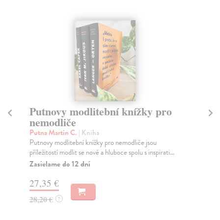
Putnovy modlitební knížky pro
Le
nemodliče
Če
Kni
Putna Martin C.
| Kniha
leg
Putnovy modlitební knížky pro nemodliče jsou
příležitostí modlit se nově a hluboce spolu s inspirati...
Do
dní
Zasielame do 12 dní
gar
27,35 €
15
28,20 €
?
15