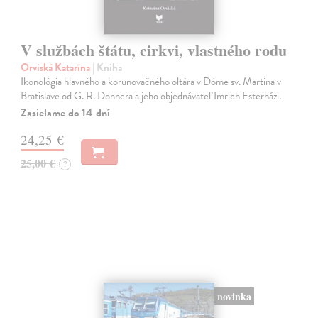
V službách štátu, cirkvi, vlastného rodu
Orviská Katarína
| Kniha
Ikonológia hlavného a korunovačného oltára v Dóme sv. Martina v
Bratislave od G. R. Donnera a jeho objednávateľ Imrich Esterházi.
Zasielame do 14 dní
24,25 €
25,00 €
?
novinka