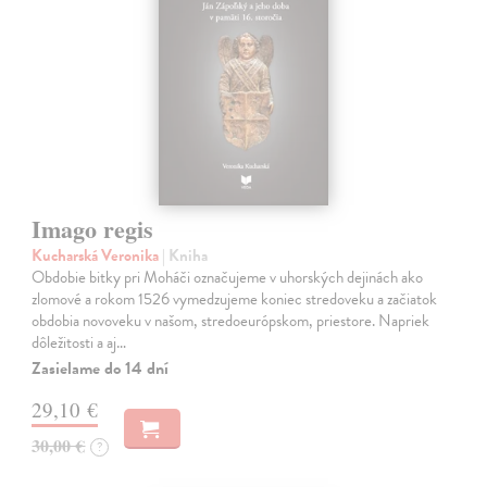
Imago regis
Kucharská Veronika
| Kniha
Obdobie bitky pri Moháči označujeme v uhorských dejinách ako
zlomové a rokom 1526 vymedzujeme koniec stredoveku a začiatok
obdobia novoveku v našom, stredoeurópskom, priestore. Napriek
dôležitosti a aj…
Zasielame do 14 dní
29,10 €
30,00 €
?