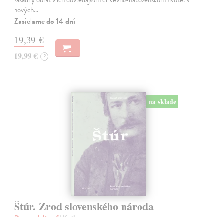
nových…
Zasielame do 14 dní
19,39 €
19,99 €
?
na sklade
Štúr. Zrod slovenského národa