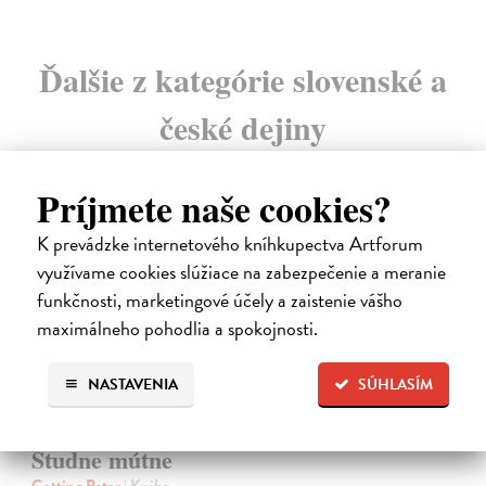
Ďalšie z kategórie slovenské a
české dejiny
Príjmete naše cookies?
na sklade
K prevádzke internetového kníhkupectva Artforum
využívame cookies slúžiace na zabezpečenie a meranie
funkčnosti, marketingové účely a zaistenie vášho
maximálneho pohodlia a spokojnosti.
NASTAVENIA
SÚHLASÍM
Studne mútne