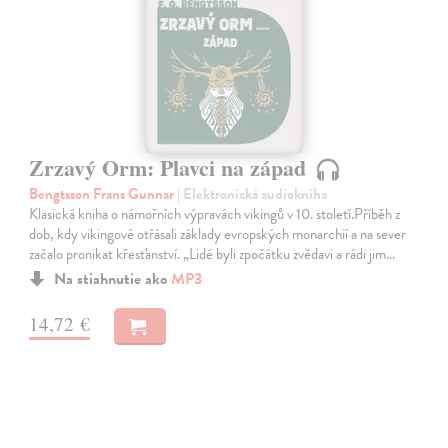
Zrzavý Orm: Plavci na západ
Bengtsson Frans Gunnar
| Elektronická audiokniha
Klasická kniha o námořních výpravách vikingů v 10. století.Příběh z
dob, kdy vikingové otřásali základy evropských monarchií a na sever
začalo pronikat křesťanství. „Lidé byli zpočátku zvědavi a rádi jim…
Na stiahnutie ako
MP3
14,72 €