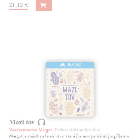
21,12 €
E-AUDIO
Mazl tov
Vanderstraeten Margot
| Elektronická audiokniha
Margot je ateistka a feministka, která žije se svým íránským přítelem