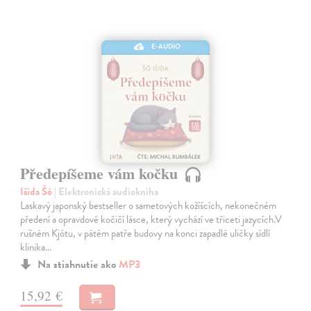
E-AUDIO
Předepíšeme vám kočku
Išida Šó
| Elektronická audiokniha
Laskavý japonský bestseller o sametových kožíšcích, nekonečném
předení a opravdové kočičí lásce, který vychází ve třiceti jazycích.V
rušném Kjótu, v pátém patře budovy na konci zapadlé uličky sídlí
klinika…
Na stiahnutie ako
MP3
15,92 €