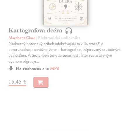
Kartografova dcéra
Marchant Clare
| Elektronická audiokniha
Nádherný historický príbeh odohrávajúci sa v 16. storočí o
pozoruhodnej a odvážnej žene – kartografke, inšpirovaný skutočnými
udalosťami. A tiež príbeh ženy zo súčasnosti, ktorá zo zatajeným
dychom objavuje…
Na stiahnutie ako
MP3
15,45 €