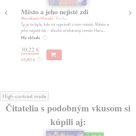
Město a jeho nejisté zdi
So
Murakami Haruki
| Kniha
Ma
Ty jsi to byla, kdo mi vyprávěl o tom městě. Město a
Soc
jeho nejisté zdi – dlouho očekávaný román Haru...
med
Na sklade
Na
?
30,22 €
16
32,85 €
16
?
High-contrast mode
Čitatelia s podobným vkusom si
kúpili aj: