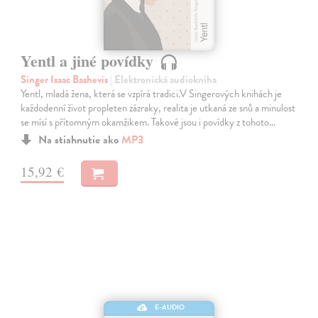
Yentl a jiné povídky
Singer Isaac Bashevis
| Elektronická audiokniha
Yentl, mladá žena, která se vzpírá tradici.V Singerových knihách je
každodenní život propleten zázraky, realita je utkaná ze snů a minulost
se mísí s přítomným okamžikem. Takové jsou i povídky z tohoto…
Na stiahnutie ako
MP3
15,92 €
E-AUDIO