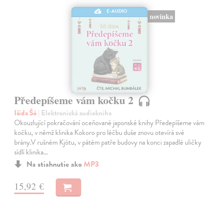
E-AUDIO
novinka
Předepíšeme vám kočku 2
Išida Šó
| Elektronická audiokniha
Okouzlující pokračování oceňované japonské knihy Předepíšeme vám
kočku, v němž klinika Kokoro pro léčbu duše znovu otevírá své
brány.V rušném Kjótu, v pátém patře budovy na konci zapadlé uličky
sídlí klinika…
Na stiahnutie ako
MP3
15,92 €