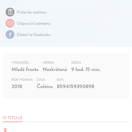
Pridať do wishlistu
Odporučiť známemu
Zdielať na Facebooku
VYDAVATEĽ
VERZIA
DĹŽKA
Mladá fronta
Neskrátená
9 hod. 15 min.
ROK VYDANIA
ZVUK
EAN
2018
Čeština
8594159390898
O TITULE