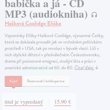
babička a já - CD
MP3 (audiokniha)
Hašková Coolidge Eliška
Vzpomínky Elišky Haškové Coolidge, významné Češky,
která se dokázala prosadit jak ve vrcholném politickém
prostředí v USA, tak po revoluci v bývalé vlasti. Líčí v
nich idylické dětství v předválečném Československu,
drama při poúnorové emigraci, studijní léta a práci v
americké administrativě od 60. do 80.
Čítať ďalej
↓
Kúpiť
Rezervovať v kníhkupectve
titul je vypredaný
15,90 €