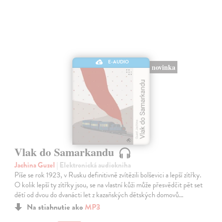
E-AUDIO
novinka
Vlak do Samarkandu
Jachina Guzel
| Elektronická audiokniha
Píše se rok 1923, v Rusku definitivně zvítězili bolševici a lepší zítřky.
O kolik lepší ty zítřky jsou, se na vlastní kůži může přesvědčit pět set
dětí od dvou do dvanácti let z kazaňských dětských domovů…
Na stiahnutie ako
MP3