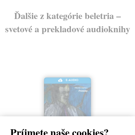
Ďalšie z kategórie beletria –
svetové a prekladové audioknihy
E-AUDIO
Príjmete naše cookies?