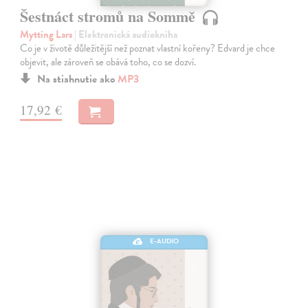
Šestnáct stromů na Sommě
Mytting Lars
| Elektronická audiokniha
Co je v životě důležitější než poznat vlastní kořeny? Edvard je chce
objevit, ale zároveň se obává toho, co se dozví.
Na stiahnutie ako
MP3
17,92 €
E-AUDIO