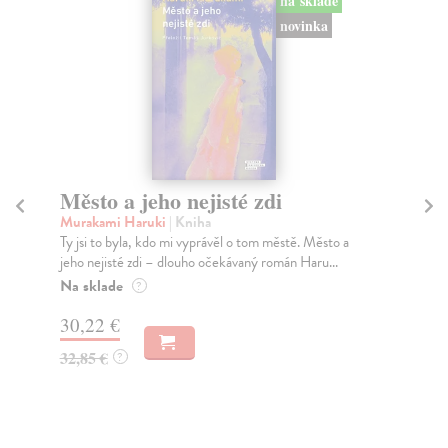
na sklade
novinka
Město a jeho nejisté zdi
So
Murakami Haruki
| Kniha
Ma
Ty jsi to byla, kdo mi vyprávěl o tom městě. Město a
Soc
jeho nejisté zdi – dlouho očekávaný román Haru...
med
Na sklade
Na
?
30,22 €
16
32,85 €
16
?