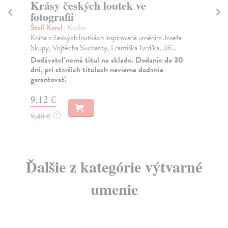
Krásy českých loutek ve
N
fotografii
Ka
Stá
Štoll Karel
| Kniha
opo
Kniha o českých loutkách inspirovaná uměním Josefa
Skupy, Vojtěcha Suchardy, Františka Tvrdíka, Jiří...
Za
Dodávateľ nemá titul na sklade. Dodanie do 30
16
dní, pri starších tituloch nevieme dodanie
garantovať.
16
9,12 €
9,40 €
?
Ďalšie z kategórie výtvarné
umenie