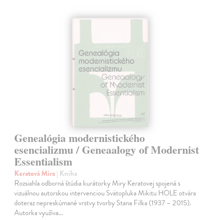
Genealógia modernistického
esencializmu / Geneaalogy of Modernist
Essentialism
Keratová Mira
| Kniha
Rozsiahla odborná štúdia kurátorky Miry Keratovej spojená s
vizuálnou autorskou intervenciou Svätopluka Mikitu HOLE otvára
doteraz nepreskúmané vrstvy tvorby Stana Filka (1937 – 2015).
Autorka využíva…