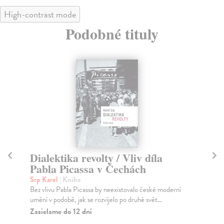
High-contrast mode
Podobné tituly
Dialektika revolty / Vliv díla
Ka
Pabla Picassa v Čechách
Jer
Gal
Srp Karel
| Kniha
trh
Bez vlivu Pabla Picassa by neexistovalo české moderní
umění v podobě, jak se rozvíjelo po druhé svět...
Za
Zasielame do 12 dní
31