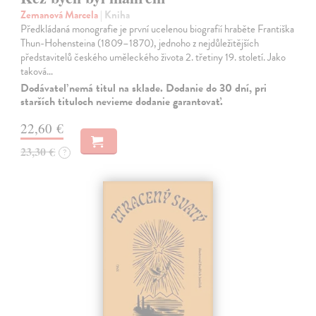
Zemanová Marcela
| Kniha
Předkládaná monografie je první ucelenou biografií hraběte Františka
Thun-Hohensteina (1809–1870), jednoho z nejdůležitějších
představitelů českého uměleckého života 2. třetiny 19. století. Jako
taková…
Dodávateľ nemá titul na sklade. Dodanie do 30 dní, pri
starších tituloch nevieme dodanie garantovať.
22,60 €
23,30 €
?