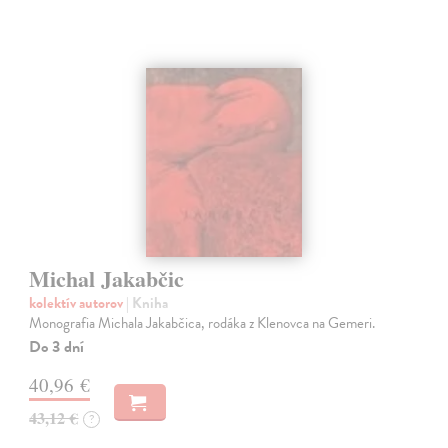
Michal Jakabčic
kolektív autorov
| Kniha
Monografia Michala Jakabčica, rodáka z Klenovca na Gemeri.
Do 3 dní
40,96 €
43,12 €
?