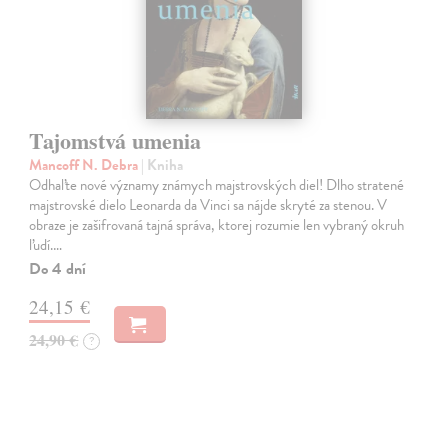
Tajomstvá umenia
Mancoff N. Debra
| Kniha
Odhaľte nové významy známych majstrovských diel! Dlho stratené
majstrovské dielo Leonarda da Vinci sa nájde skryté za stenou. V
obraze je zašifrovaná tajná správa, ktorej rozumie len vybraný okruh
ľudí.…
Do 4 dní
24,15 €
24,90 €
?