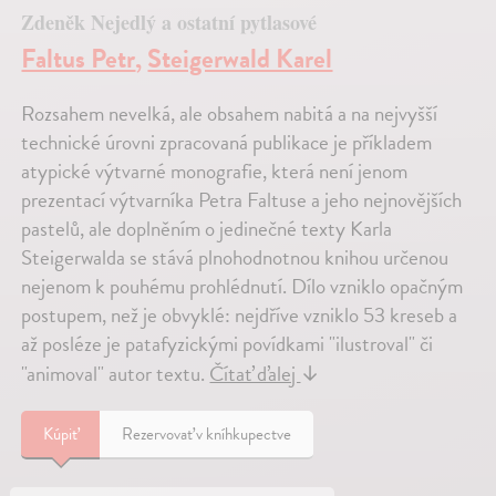
Zdeněk Nejedlý a ostatní pytlasové
Faltus Petr
,
Steigerwald Karel
Rozsahem nevelká, ale obsahem nabitá a na nejvyšší
technické úrovni zpracovaná publikace je příkladem
atypické výtvarné monografie, která není jenom
prezentací výtvarníka Petra Faltuse a jeho nejnovějších
pastelů, ale doplněním o jedinečné texty Karla
Steigerwalda se stává plnohodnotnou knihou určenou
nejenom k pouhému prohlédnutí. Dílo vzniklo opačným
postupem, než je obvyklé: nejdříve vzniklo 53 kreseb a
až posléze je patafyzickými povídkami "ilustroval" či
"animoval" autor textu.
Čítať ďalej
↓
Kúpiť
Rezervovať v kníhkupectve