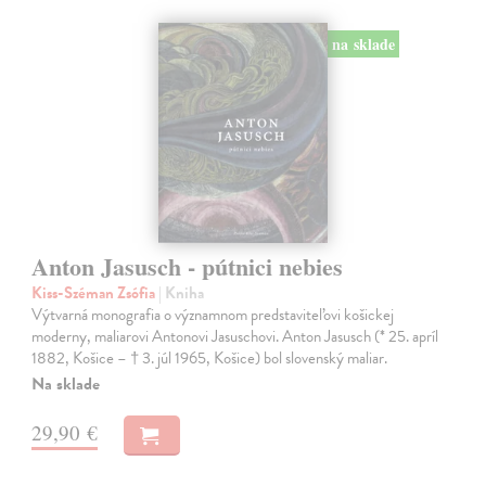
na sklade
Anton Jasusch - pútnici nebies
Kiss-Széman Zsófia
| Kniha
Výtvarná monografia o významnom predstaviteľovi košickej
moderny, maliarovi Antonovi Jasuschovi. Anton Jasusch (* 25. apríl
1882, Košice – † 3. júl 1965, Košice) bol slovenský maliar.
Na sklade
29,90 €