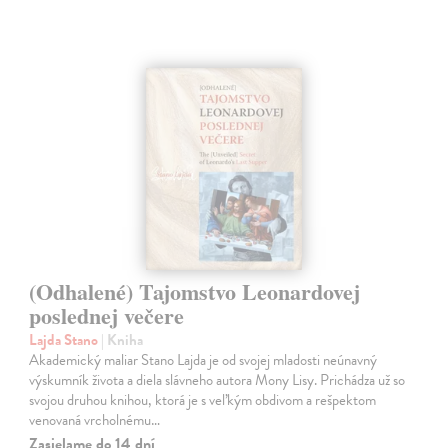
(Odhalené) Tajomstvo Leonardovej
poslednej večere
Lajda Stano
| Kniha
Akademický maliar Stano Lajda je od svojej mladosti neúnavný
výskumník života a diela slávneho autora Mony Lisy. Prichádza už so
svojou druhou knihou, ktorá je s veľkým obdivom a rešpektom
venovaná vrcholnému…
Zasielame do 14 dní