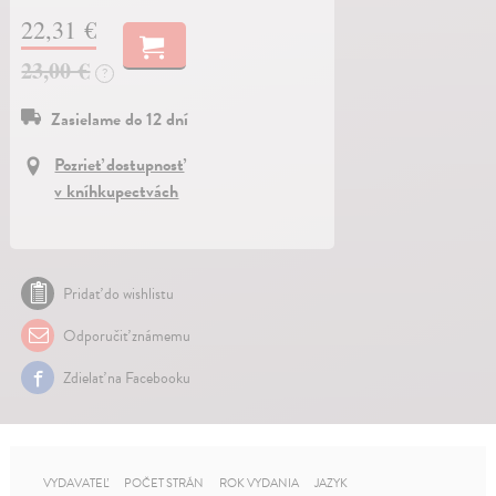
22,31 €
23,00 €
?
Zasielame do 12 dní
Pozrieť dostupnosť
v kníhkupectvách
Pridať do wishlistu
Odporučiť známemu
Zdielať na Facebooku
VYDAVATEĽ
POČET STRÁN
ROK VYDANIA
JAZYK