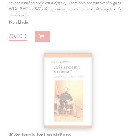
rovnomenného projektu a výstavy, ktorá bola prezentovaná v galérii
White&Weiss. Súčasťou obrazovej publikácie je kurátorský text A.
Tamásovej…
Na sklade
30,00 €
Kéž bych byl malířem