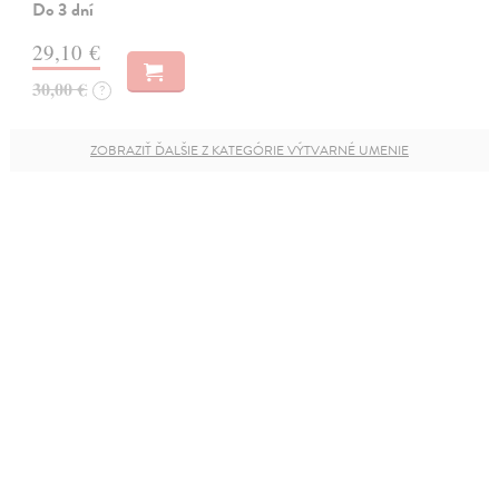
Do 3 dní
29,10 €
30,00 €
?
ZOBRAZIŤ ĎALŠIE Z KATEGÓRIE VÝTVARNÉ UMENIE