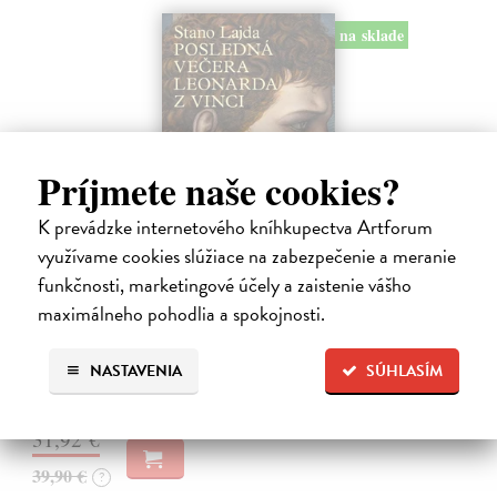
na sklade
Príjmete naše cookies?
K prevádzke internetového kníhkupectva Artforum
Posledná večera Leonarda z Vinci
využívame cookies slúžiace na zabezpečenie a meranie
funkčnosti, marketingové účely a zaistenie vášho
Lajda Stano
| Kniha
Stano Lajda je súčasný slovenský maliar, ktorý niekoľko rokov
maximálneho pohodlia a spokojnosti.
systematicky pracoval na rekonštrukcii ikonickej Poslednej večere,
čo ho inšpirovalo k napísaniu tejto knihy. Odkrýva pred nami silné i
slabé…
NASTAVENIA
SÚHLASÍM
Na sklade
31,92 €
39,90 €
?