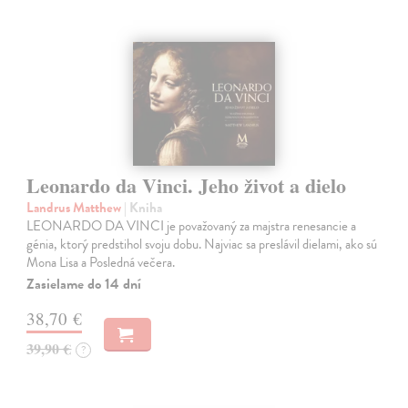
Leonardo da Vinci. Jeho život a dielo
Landrus Matthew
| Kniha
LEONARDO DA VINCI je považovaný za majstra renesancie a
génia, ktorý predstihol svoju dobu. Najviac sa preslávil dielami, ako sú
Mona Lisa a Posledná večera.
Zasielame do 14 dní
38,70 €
39,90 €
?