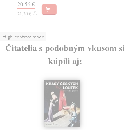
20,56 €
32
21,20 €
?
High-contrast mode
Čitatelia s podobným vkusom si
kúpili aj: