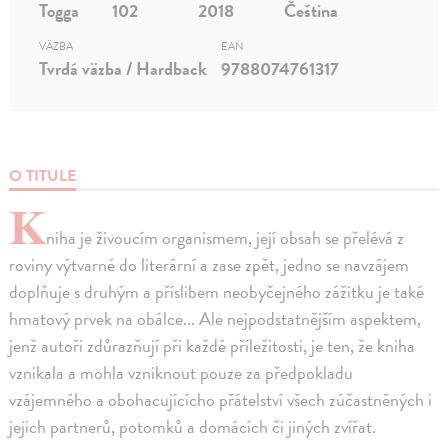
Togga
102
2018
Čeština
VÄZBA
EAN
Tvrdá väzba / Hardback
9788074761317
O TITULE
K
niha je živoucím organismem, její obsah se přelévá z
roviny výtvarné do literární a zase zpět, jedno se navzájem
doplňuje s druhým a příslibem neobyčejného zážitku je také
hmatový prvek na obálce... Ale nejpodstatnějším aspektem,
jenž autoři zdůrazňují při každé příležitosti, je ten, že kniha
vznikala a mohla vzniknout pouze za předpokladu
vzájemného a obohacujícícho přátelství všech zúčastněných i
jejich partnerů, potomků a domácích či jiných zvířat.