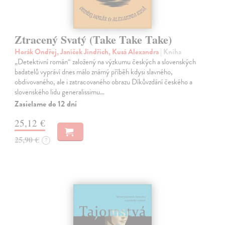
Ztracený Svatý (Take Take Take)
Horák Ondřej, Janíček Jindřich, Kusá Alexandra
| Kniha
„Detektivní román“ založený na výzkumu českých a slovenských
badatelů vypráví dnes málo známý příběh kdysi slavného,
obdivovaného, ale i zatracovaného obrazu Díkůvzdání českého a
slovenského lidu generalissimu…
Zasielame do 12 dní
25,12 €
25,90 €
?