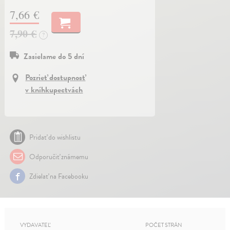
7,66 €
7,90 €
?
Zasielame do 5 dní
Pozrieť dostupnosť
v kníhkupectvách
Pridať do wishlistu
Odporučiť známemu
Zdielať na Facebooku
VYDAVATEĽ
POČET STRÁN