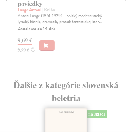
poviedky
M
Lange Antoni
| Kniha
Lac
Antoni Lange (1861-1929) – poľský modernistický
Vie
lyrický básnik, dramatik, prozaik fantastickej liter...
mes
Zasielame do 14 dní
9,69 €
8,
9,99 €
?
Ďalšie z kategórie slovenská
beletria
na sklade