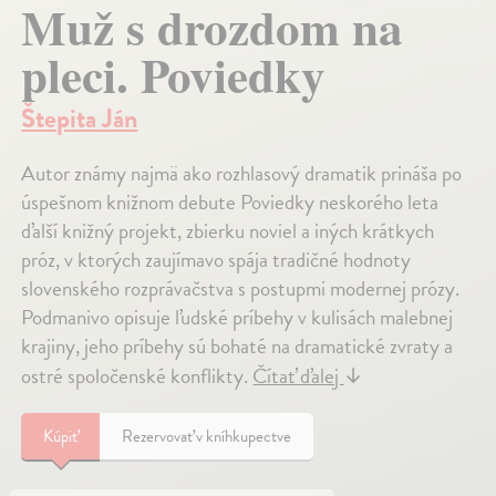
Muž s drozdom na
pleci. Poviedky
Štepita Ján
Autor známy najmä ako rozhlasový dramatik prináša po
úspešnom knižnom debute Poviedky neskorého leta
ďalší knižný projekt, zbierku noviel a iných krátkych
próz, v ktorých zaujímavo spája tradičné hodnoty
slovenského rozprávačstva s postupmi modernej prózy.
Podmanivo opisuje ľudské príbehy v kulisách malebnej
krajiny, jeho príbehy sú bohaté na dramatické zvraty a
ostré spoločenské konflikty.
Čítať ďalej
↓
Kúpiť
Rezervovať v kníhkupectve