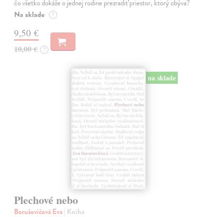
čo všetko dokáže o jednej rodine prezradiť priestor, ktorý obýva?
Na sklade
?
9,50 €
10,00 €
?
na sklade
Plechové nebo
Borušovičová Eva
| Kniha