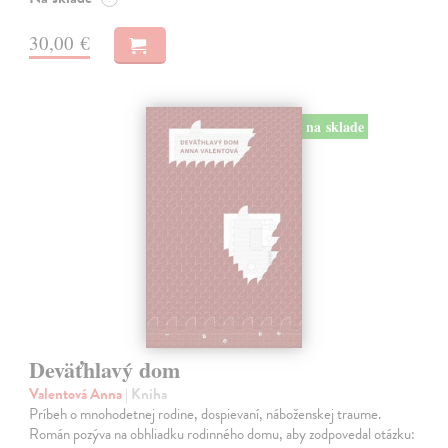
30,00 €
na sklade
Deväťhlavý dom
Valentová Anna
| Kniha
Príbeh o mnohodetnej rodine, dospievaní, náboženskej traume.
Román pozýva na obhliadku rodinného domu, aby zodpovedal otázku: