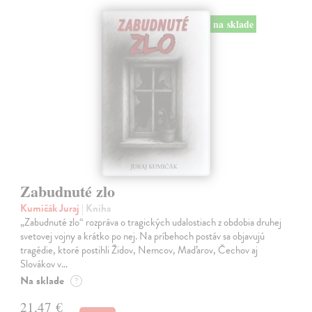
na sklade
Zabudnuté zlo
Kumičák Juraj
| Kniha
„Zabudnuté zlo“ rozpráva o tragických udalostiach z obdobia druhej
svetovej vojny a krátko po nej. Na príbehoch postáv sa objavujú
tragédie, ktoré postihli Židov, Nemcov, Maďarov, Čechov aj
Slovákov v…
Na sklade
?
21,47 €