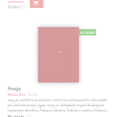
22,60 €
?
na sklade
Svoja
Müller Ema
| Kniha
svoja je zveľadená verzia textov, ktoré som počas piatich rokov písala
pre československý vogue. texty sú obohatené mojimi škrabopisne
napísanými denníkmi, fotkami z detstva, fotkami z mobilu a fotkami…
Na sklade
?