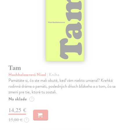
Tam
Hochholczerová Nicol
| Kniha
Pamätáte si, čo ste mali obuté, keď vám niekto umieral? Krehká
rodinná dráma o pamäti, posledných dňoch blízkeho a o tom, čo sa
zmení pre tie, ktoré tu zostali.
Na sklade
?
14,25 €
15,00 €
?