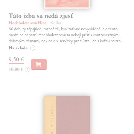
Táto izba sa nedá zjesť
Hochholczerová Nicol
| Kniha
Sú debuty tápajúce, rozpačité, kvalitatívne nevyvážené, ale tento
medzi ne nepatrí. Hochholczerová sa nebojí prísť s kontroverznými,
drásavými témami, nekladie si servítky pred ústa, ide s kožou na trh…
Na sklade
?
9,50 €
10,00 €
?