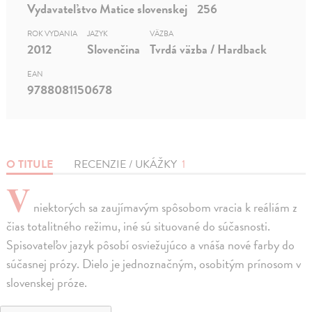
Vydavateľstvo Matice slovenskej
256
ROK VYDANIA
JAZYK
VÄZBA
2012
Slovenčina
Tvrdá väzba / Hardback
EAN
9788081150678
O TITULE
RECENZIE / UKÁŽKY
1
V
niektorých sa zaujímavým spôsobom vracia k reáliám z
čias totalitného režimu, iné sú situované do súčasnosti.
Spisovateľov jazyk pôsobí osviežujúco a vnáša nové farby do
súčasnej prózy. Dielo je jednoznačným, osobitým prínosom v
slovenskej próze.