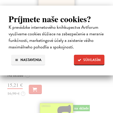
Príjmete naše cookies?
K prevádzke internetového kníhkupectva Artforum
využívame cookies slúžiace na zabezpečenie a meranie
funkčnosti, marketingové účely a zaistenie vášho
maximálneho pohodlia a spokojnosti.
Kolotočárka
Wernerová Jana
| Kniha
Tam, kde sa radosť zo slobodného pohybu a dobrodružstva prelína s
NASTAVENIA
SÚHLASÍM
pocitom vyčlenenia. Tam, kde rastie starý gaštan a okolo neho sa krúti
život dievčatka, ktoré od svojej starej mamy dostalo meno Zelinka.…
Na sklade
?
15,21 €
16,90 €
?
na sklade