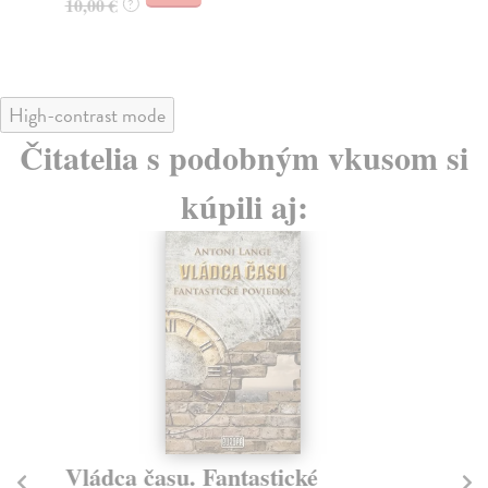
10,00 €
9,
?
High-contrast mode
Čitatelia s podobným vkusom si
kúpili aj:
Vládca času. Fantastické