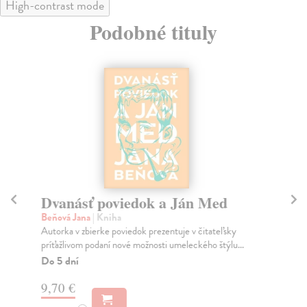
High-contrast mode
Podobné tituly
Dvanásť poviedok a Ján Med
P
Beňová Jana
| Kniha
kol
Autorka v zbierke poviedok prezentuje v čitateľsky
Zbo
príťažlivom podaní nové možnosti umeleckého štýlu...
súť
Do 5 dní
Na
9,70 €
9,