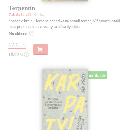
Terpentín
Cabala Lukáš
| Kniha
Zrodenie hrdinu Terpa sa odohráva na pozadí temnej súčasnosti. Stačí
malé preklopenie a z reality sa stáva dystópia.
Na sklade
?
17,01 €
18,90 €
?
na sklade