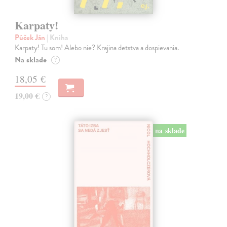
Karpaty!
Púček Ján
| Kniha
Karpaty! Tu som! Alebo nie? Krajina detstva a dospievania.
Na sklade
?
18,05 €
19,00 €
?
na sklade