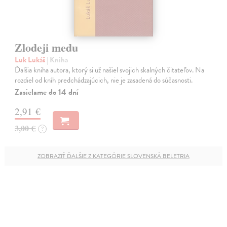
Zlodeji medu
Luk Lukáš
| Kniha
Ďalšia kniha autora, ktorý si už našiel svojich skalných čitateľov. Na
rozdiel od kníh predchádzajúcich, nie je zasadená do súčasnosti.
Zasielame do 14 dní
2,91 €
3,00 €
?
ZOBRAZIŤ ĎALŠIE Z KATEGÓRIE SLOVENSKÁ BELETRIA