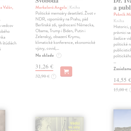
Svoboda
Dr. Iv
a publ
a Valér,
Merkelová Angela
| Kniha
Politické memoáry desetiletí. Život v
Pekník Mi
NDR, vzpomínky na Prahu, pád
h
Kniha
Berlínské zdi, sjednocení Německa,
h vedcov
Historici, 
Obama, Trump i Biden, Putin i
dobého
právnici s
Zelenskyj, obsazení Krymu,
anka
žiadúce vi
klimatické konference, ekonomické
h štúdiách
politické n
výzvy, covid,…
ú
publicistic
Na sklade
?
politickéh
…
31,26 €
Zasielam
32,90 €
?
14,55 
15,00 €