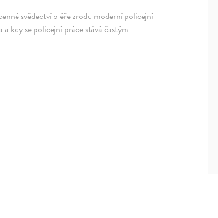
cenné svědectví o éře zrodu moderní policejní
a a kdy se policejní práce stává častým