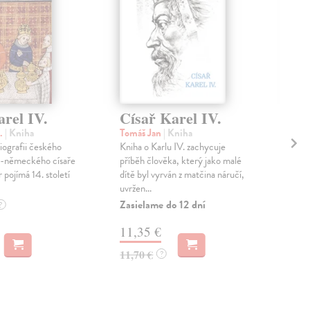
arel IV.
Císař Karel IV.
Ka
cí
B.
| Kniha
Tomáš Jan
| Kniha
iografii českého
Kniha o Karlu IV. zachycuje
Mon
ko-německého císaře
příběh člověka, který jako malé
Kar
r pojímá 14. století
dítě byl vyrván z matčina náručí,
a cí
uvržen...
křes
zmít
Zasielame do 12 dní
?
Na 
11,35 €
17
11,70 €
?
17,