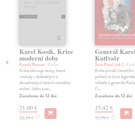
Karel Kosík. Krize
Generál Kare
moderní doby
Kutlvašr
Kanda Roman
| Kniha
Švec Pavel (ed.)
| Knih
Kniha zahrnuje texty, které
Kniha přináší čtenářům
vznikaly v šedesátých a
pohled na život legendá
devadesátých letech minulého
velitele a generála Karl
století. Jádro svaz...
(1...
Zasielame do 12 dní
Zasielame do 12 dní
21,00 €
15,42 €
22,10 €
15,90 €
?
?