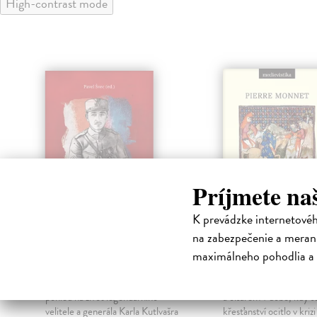
High-contrast mode
Príjmete na
K prevádzke internetové
Generál Karel
Karel IV. Ev
na zabezpečenie a merani
Kutlvašr
císař
maximálneho pohodlia a 
Švec Pavel (ed.)
| Kniha
Monnet Pierre
| Kniha
Kniha přináší čtenářům jedinečný
Karel IV. (1316–1378) 
pohled na život legendárního
a císařem v době, kdy s
velitele a generála Karla Kutlvašra
křesťanství ocitlo v kriz