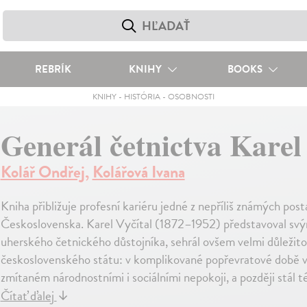
REBRÍK
KNIHY
BOOKS
KNIHY
-
HISTÓRIA
-
OSOBNOSTI
Generál četnictva Karel
Kolář Ondřej
,
Kolářová Ivana
Kniha přibližuje profesní kariéru jedné z nepříliš známých po
Československa. Karel Vyčítal (1872–1952) představoval sv
uherského četnického důstojníka, sehrál ovšem velmi důležitou
československého státu: v komplikované popřevratové době ve
zmítaném národnostními i sociálními nepokoji, a později stál t
Čítať ďalej
↓