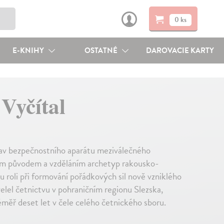
0 ks
E-KNIHY
OSTATNÉ
DAROVACIE KARTY
 Vyčítal
stav bezpečnostního aparátu meziválečného
ým původem a vzděláním archetyp rakousko-
 roli při formování pořádkových sil nově vzniklého
lel četnictvu v pohraničním regionu Slezska,
éměř deset let v čele celého četnického sboru.