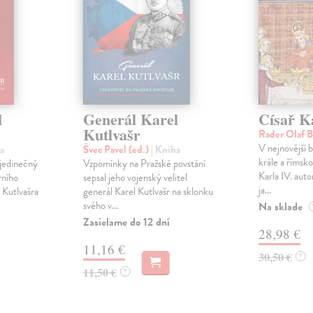
l
Generál Karel
Císař K
Kutlvašr
Rader Olaf 
V nejnovější b
a
Švec Pavel (ed.)
| Kniha
krále a říms
 jedinečný
Vzpomínky na Pražské povstání
Karla IV. auto
rního
sepsal jeho vojenský velitel
ja...
a Kutlvašra
generál Karel Kutlvašr na sklonku
svého v...
Na sklade
Zasielame do 12 dní
28,98 €
11,16 €
30,50 €
?
11,50 €
?