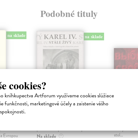
Podobné tituly
na sklade
na sklade
še cookies?
ho kníhkupectva Artforum využívame cookies slúžiace
ropský
Karel IV. stále živý
Zvolili 
e funkčnosti, marketingové účely a zaistenie vášho
Jedličková Blanka
| Kniha
Ryčlová Ivan
spokojnosti.
Existuje jen málo osobností české
Kniha Zvolili 
minulosti, jež by byly v kolektivní
částí autorči
byl králem
paměti akceptovatelné napříč s...
osudy tvůrců 
e
stol...
i a Evropou
Na sklade
?