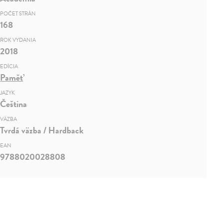
POČET STRÁN
168
ROK VYDANIA
2018
EDÍCIA
Paměť
JAZYK
Čeština
VÄZBA
Tvrdá väzba / Hardback
EAN
9788020028808