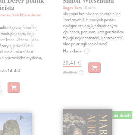
an Dérer politik
Simon Wiesenthal
icista
Segev Tom
| Kniha
Skutoční hrdinovia sa na rozdiel od
roslav, kolektív autorov
|
literárnych či filmových postáv
zvyčajne vzpierajú jednoduchým
politológovia, filozofi aj
výkladom, popisom, kategorizáciám.
a zhodujúna tom, že je
Bývajú nejednoznační, kontroverzní,
dieť Ivana Dérera - jeho
silno polarizujú spoločnosť.
ázory aj právnické a
Na sklade
ké dielo - ako súčasť
?
o a právnického myslenia,
28,41 €
e do 14 dní
29,90 €
?
€
?
na sklade