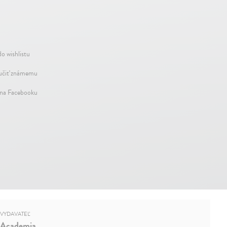
do wishlistu
čiť známemu
 na Facebooku
VYDAVATEĽ
Academia