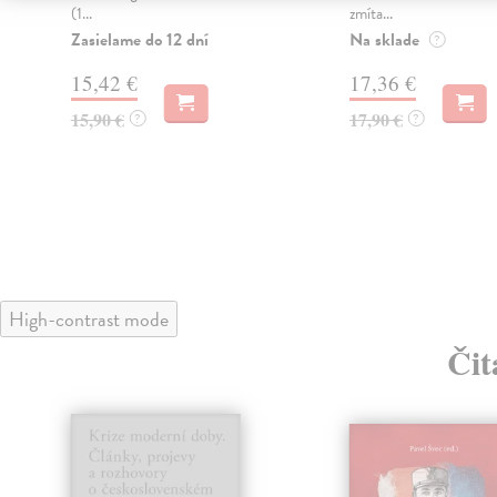
(1...
zmíta...
Zasielame do 12 dní
Na sklade
?
15,42 €
17,36 €
15,90 €
17,90 €
?
?
High-contrast mode
Čit
klade