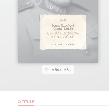
Prečítať ukážku
O TITULE