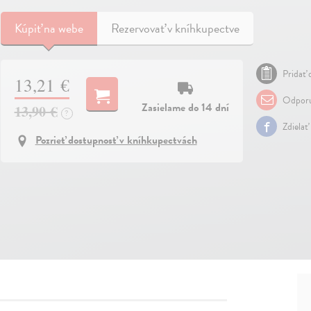
Kúpiť
na webe
Rezervovať v kníhkupectve
Pridať 
13,21 €
Odporu
Zasielame do 14 dní
13,90 €
?
Zdielať
Pozrieť dostupnosť v kníhkupectvách