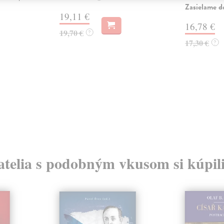
Zasielame d
19,11 €
16,78 €
19,70 €
?
17,30 €
?
atelia s podobným vkusom si kúpili