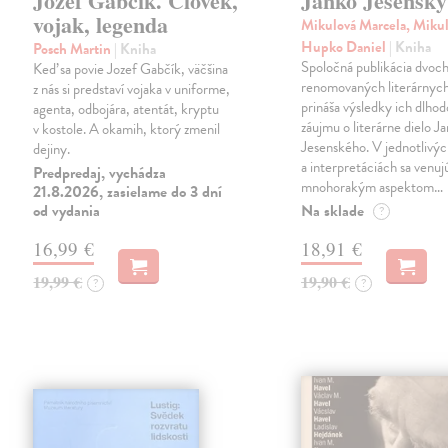
Jozef Gabčík. Človek,
Janko Jesenský
vojak, legenda
Mikulová Marcela, Mikul
Hupko Daniel
| Kniha
Posch Martin
| Kniha
Spoločná publikácia dvoc
Keď sa povie Jozef Gabčík, väčšina
renomovaných literárnyc
z nás si predstaví vojaka v uniforme,
prináša výsledky ich dlho
agenta, odbojára, atentát, kryptu
záujmu o literárne dielo J
v kostole. A okamih, ktorý zmenil
Jesenského. V jednotlivýc
dejiny.
a interpretáciách sa venuj
Predpredaj, vychádza
mnohorakým aspektom…
21.8.2026, zasielame do 3 dní
od vydania
Na sklade
?
16,99 €
18,91 €
19,99 €
19,90 €
?
?