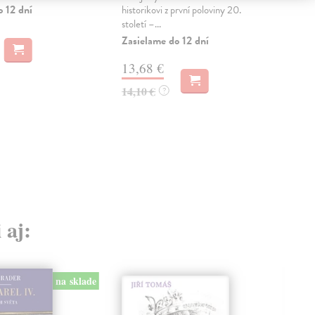
o 12 dní
Zas
historikovi z první poloviny 20.
století –...
16
Zasielame do 12 dní
16,
13,68 €
14,10 €
?
 aj:
na sklade