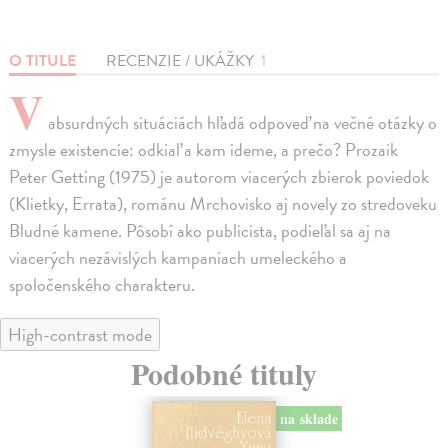
O TITULE
RECENZIE / UKÁŽKY
1
V
absurdných situáciách hľadá odpoveď na večné otázky o
zmysle existencie: odkiaľ a kam ideme, a prečo? Prozaik
Peter Getting (1975) je autorom viacerých zbierok poviedok
(Klietky, Errata), románu Mrchovisko aj novely zo stredoveku
Bludné kamene. Pôsobí ako publicista, podieľal sa aj na
viacerých nezávislých kampaniach umeleckého a
spoločenského charakteru.
High-contrast mode
Podobné tituly