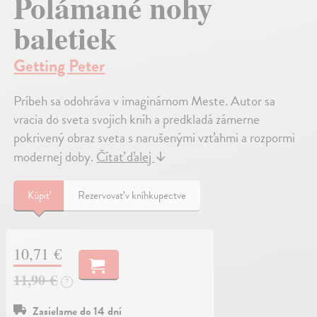
Polámané nohy
baletiek
Getting Peter
Príbeh sa odohráva v imaginárnom Meste. Autor sa
vracia do sveta svojich kníh a predkladá zámerne
pokrivený obraz sveta s narušenými vzťahmi a rozpormi
modernej doby.
Čítať ďalej
↓
Kúpiť
Rezervovať v kníhkupectve
10,71 €
11,90 €
?
Zasielame do 14 dní