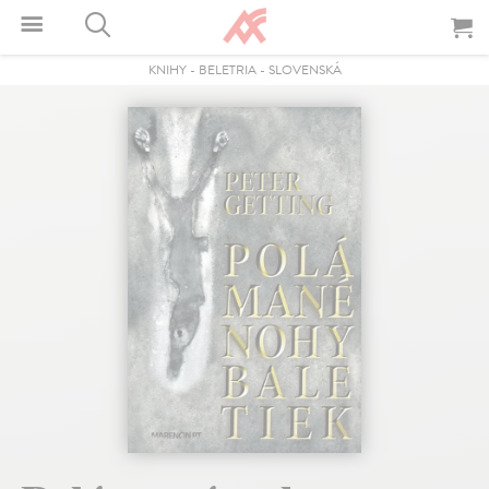
KNIHY
-
BELETRIA
-
SLOVENSKÁ