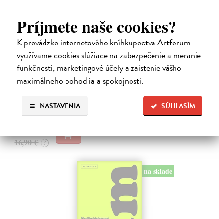
Príjmete naše cookies?
K prevádzke internetového kníhkupectva Artforum
Kolotočárka
využívame cookies slúžiace na zabezpečenie a meranie
Wernerová Jana
| Kniha
funkčnosti, marketingové účely a zaistenie vášho
Tam, kde sa radosť zo slobodného pohybu a dobrodružstva prelína s
maximálneho pohodlia a spokojnosti.
pocitom vyčlenenia. Tam, kde rastie starý gaštan a okolo neho sa krúti
život dievčatka, ktoré od svojej starej mamy dostalo meno Zelinka.…
NASTAVENIA
SÚHLASÍM
Na sklade
?
15,21 €
16,90 €
?
na sklade