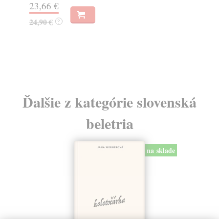
6,69 €
11
6,90 €
11
?
Ďalšie z kategórie slovenská
beletria
na sklade