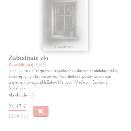
Zabudnuté zlo
Kumičák Juraj
| Kniha
„Zabudnuté zlo“ rozpráva o tragických udalostiach z obdobia druhej
svetovej vojny a krátko po nej. Na príbehoch postáv sa objavujú
tragédie, ktoré postihli Židov, Nemcov, Maďarov, Čechov aj
Slovákov v…
Na sklade
?
21,47 €
22,60 €
?