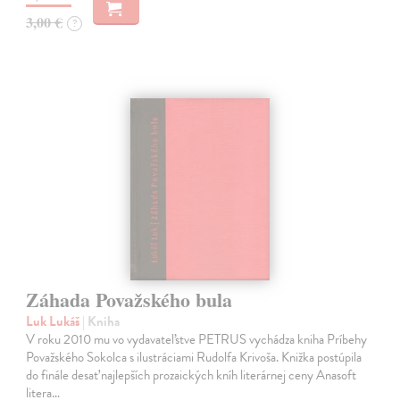
3,00 €
?
Záhada Považského bula
Luk Lukáš
| Kniha
V roku 2010 mu vo vydavateľstve PETRUS vychádza kniha Príbehy
Považského Sokolca s ilustráciami Rudolfa Krivoša. Knižka postúpila
do finále desať najlepších prozaických kníh literárnej ceny Anasoft
litera…