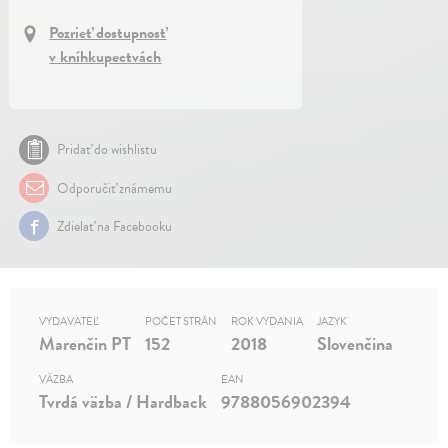
Pozrieť dostupnosť
v kníhkupectvách
Pridať do wishlistu
Odporučiť známemu
Zdielať na Facebooku
VYDAVATEĽ
POČET STRÁN
ROK VYDANIA
JAZYK
Marenčin PT
152
2018
Slovenčina
VÄZBA
EAN
Tvrdá väzba / Hardback
9788056902394