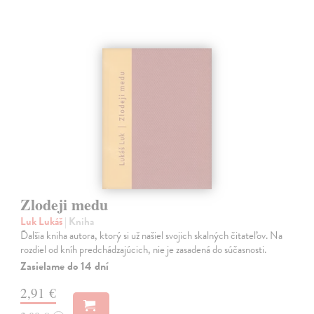
Zlodeji medu
Luk Lukáš
| Kniha
Ďalšia kniha autora, ktorý si už našiel svojich skalných čitateľov. Na
rozdiel od kníh predchádzajúcich, nie je zasadená do súčasnosti.
Zasielame do 14 dní
2,91 €