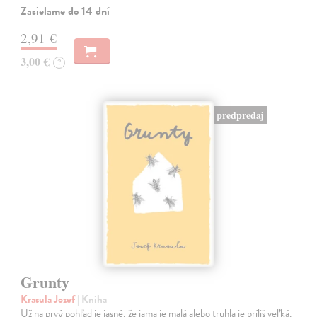
Zasielame do 14 dní
2,91 €
3,00 €
?
predpredaj
Grunty
Krasula Jozef
| Kniha
Už na prvý pohľad je jasné, že jama je malá alebo truhla je príliš veľká.