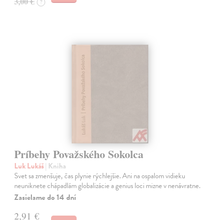
3,00 €
?
Príbehy Považského Sokolca
Luk Lukáš
| Kniha
Svet sa zmenšuje, čas plynie rýchlejšie. Ani na ospalom vidieku
neuniknete chápadlám globalizácie a genius loci mizne v nenávratne.
Zasielame do 14 dní
2,91 €