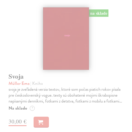
na sklade
Svoja
Müller Ema
| Kniha
svoja je zveľadená verzia textov, ktoré som počas piatich rokov písala
pre československý vogue. texty sú obohatené mojimi škrabopisne
napísanými denníkmi, fotkami z detstva, fotkami z mobilu a fotkami…
Na sklade
?
30,00 €