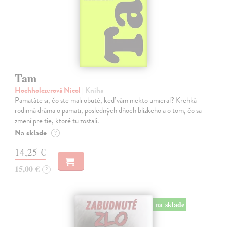
Tam
Hochholczerová Nicol
| Kniha
Pamätáte si, čo ste mali obuté, keď vám niekto umieral? Krehká
rodinná dráma o pamäti, posledných dňoch blízkeho a o tom, čo sa
zmení pre tie, ktoré tu zostali.
Na sklade
?
14,25 €
15,00 €
?
na sklade