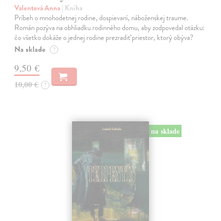
Valentová Anna
| Kniha
Príbeh o mnohodetnej rodine, dospievaní, náboženskej traume.
Román pozýva na obhliadku rodinného domu, aby zodpovedal otázku:
čo všetko dokáže o jednej rodine prezradiť priestor, ktorý obýva?
Na sklade
?
9,50 €
10,00 €
?
na sklade