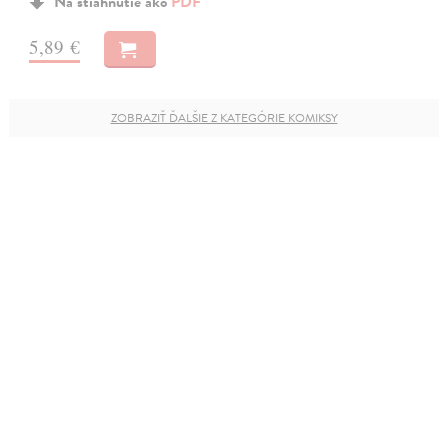
Na stiahnutie ako
PDF
5,89 €
ZOBRAZIŤ ĎALŠIE Z KATEGÓRIE KOMIKSY