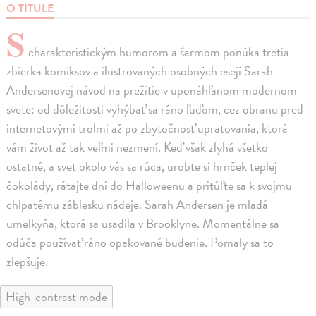
O TITULE
S
charakteristickým humorom a šarmom ponúka tretia
zbierka komiksov a ilustrovaných osobných esejí Sarah
Andersenovej návod na prežitie v uponáhľanom modernom
svete: od dôležitosti vyhýbať sa ráno ľuďom, cez obranu pred
internetovými trolmi až po zbytočnosť upratovania, ktorá
vám život až tak veľmi nezmení. Keď však zlyhá všetko
ostatné, a svet okolo vás sa rúca, urobte si hrnček teplej
čokolády, rátajte dni do Halloweenu a pritúľte sa k svojmu
chlpatému záblesku nádeje. Sarah Andersen je mladá
umelkyňa, ktorá sa usadila v Brooklyne. Momentálne sa
odúča používať ráno opakované budenie. Pomaly sa to
zlepšuje.
High-contrast mode