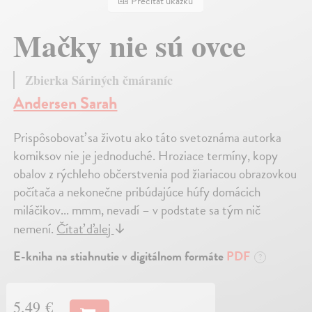
Prečítať ukážku
Mačky nie sú ovce
Zbierka Sáriných čmáraníc
Andersen Sarah
Prispôsobovať sa životu ako táto svetoznáma autorka
komiksov nie je jednoduché. Hroziace termíny, kopy
obalov z rýchleho občerstvenia pod žiariacou obrazovkou
počítača a nekonečne pribúdajúce húfy domácich
miláčikov... mmm, nevadí – v podstate sa tým nič
nemení.
Čítať ďalej
↓
E-kniha na stiahnutie v digitálnom formáte
PDF
?
5,49 €