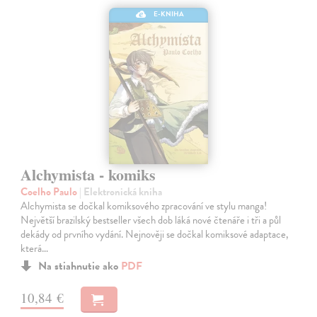
E-KNIHA
Alchymista - komiks
Coelho Paulo
| Elektronická kniha
Alchymista se dočkal komiksového zpracování ve stylu manga!
Největší brazilský bestseller všech dob láká nové čtenáře i tři a půl
dekády od prvního vydání. Nejnověji se dočkal komiksové adaptace,
která…
Na stiahnutie ako
PDF
10,84 €