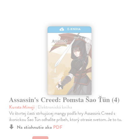
E-KNIHA
Assassin's Creed: Pomsta Šao Ťün (4)
Kurata Minoji
| Elektronická kniha
Vo štvrtej časti strhujúcej mangy podľa hry Assassin's Creed s
ikonickou Šao Ťün odhalíte príbeh, ktorý otrasie svetom. Je to tu.
Na stiahnutie ako
PDF