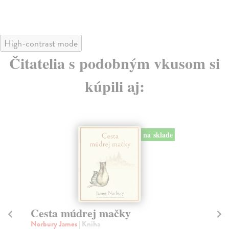
6,99 €
6,
High-contrast mode
Čitatelia s podobným vkusom si
kúpili aj:
na sklade
Hovoriace mačky Ďura
Haraburdu