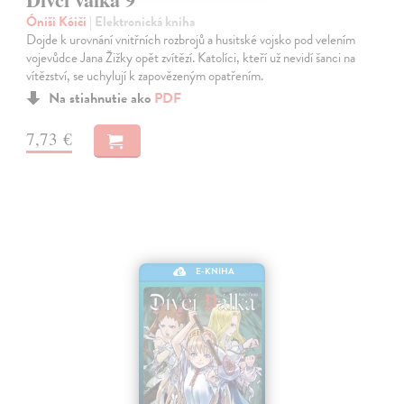
Óniši Kóiči
| Elektronická kniha
Dojde k urovnání vnitřních rozbrojů a husitské vojsko pod velením
vojevůdce Jana Žižky opět zvítězí. Katolíci, kteří už nevidí šanci na
vítězství, se uchylují k zapovězeným opatřením.
Na stiahnutie ako
PDF
7,73 €
E-KNIHA