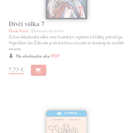
Dívčí válka 7
Óniši Kóiči
| Elektronická kniha
Zuřivá náboženská válka mezi husitským vojskem a křižáky pokračuje.
Vojevůdce Jan Žižka ale prohrává bitvu a husité se dostávají do zoufalé
situace.
Na stiahnutie ako
PDF
7,73 €
E-KNIHA