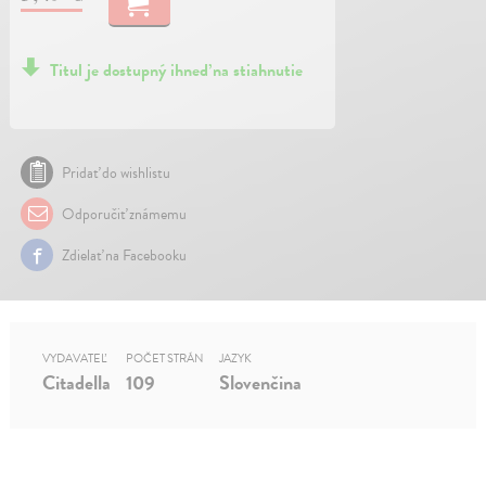
Titul je dostupný ihneď na stiahnutie
Pridať do wishlistu
Odporučiť známemu
Zdielať na Facebooku
VYDAVATEĽ
POČET STRÁN
JAZYK
Citadella
109
Slovenčina