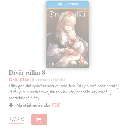
E-KNIHA
Dívčí válka 8
Óniši Kóiči
| Elektronická kniha
Díky geniální vynalézavosti velitele Jana Žižky husité opět porážejí
křižáky. V husitském vojsku to však vře, neboť husity rozdělují
protichůdné plány.
Na stiahnutie ako
PDF
7,73 €