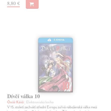
8,80 €
E-KNIHA
Dívčí válka 10
Óniši Kóiči
| Elektronická kniha
V 15. století zachvátí střední Evropu zuřivá náboženská válka mezi