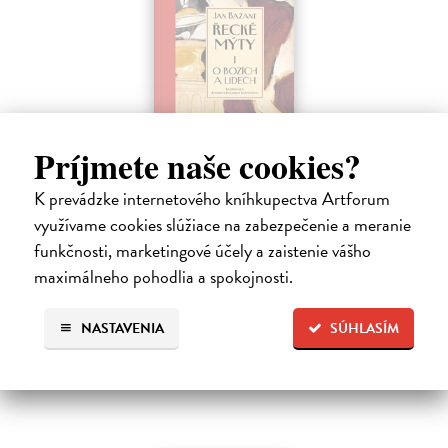
Príjmete naše cookies?
Řecké mýty I.
Bažant Jan
| Elektronická kniha
K prevádzke internetového kníhkupectva Artforum
Řecké mýty spoluvytvářely západní kulturu a dodnes ovlivňují způsob,
využívame cookies slúžiace na zabezpečenie a meranie
jak myslíme. Běžně říkáme, že někdo má oidipovský komplex,
funkčnosti, marketingové účely a zaistenie vášho
narcistickou poruchu nebo otevřel Pandóřinu skříňku.
maximálneho pohodlia a spokojnosti.
Na stiahnutie ako
EPUB
,
MOBI
a
PDF
15,47 €
NASTAVENIA
SÚHLASÍM