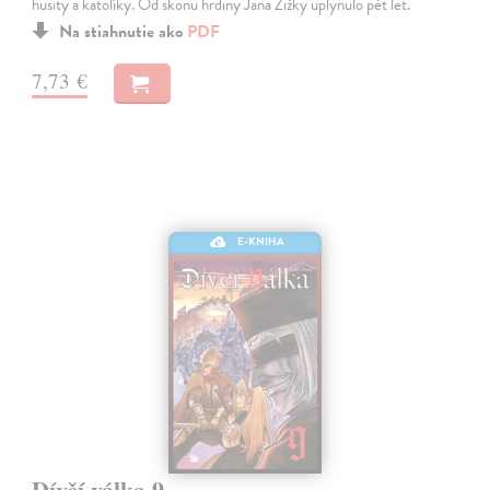
husity a katolíky. Od skonu hrdiny Jana Žižky uplynulo pět let.
Na stiahnutie ako
PDF
7,73 €
E-KNIHA
Dívčí válka 9