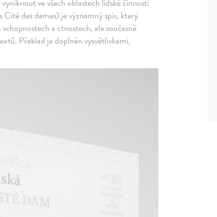
y vyniknout ve všech oblastech lidské činnosti
a Cité des dames) je významný spis, který
h schopnostech a ctnostech, ale současně
extů. Překlad je doplněn vysvětlivkami,