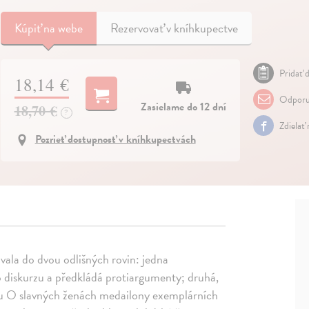
Kúpiť
na webe
Rezervovať v kníhkupectve
Pridať d
18,14 €
Odporu
Zasielame do 12 dní
18,70 €
?
Zdielať
Pozrieť dostupnosť v kníhkupectvách
ovala do dvou odlišných rovin: jedna
diskurzu a předkládá protiargumenty; druhá,
isu O slavných ženách medailony exemplárních