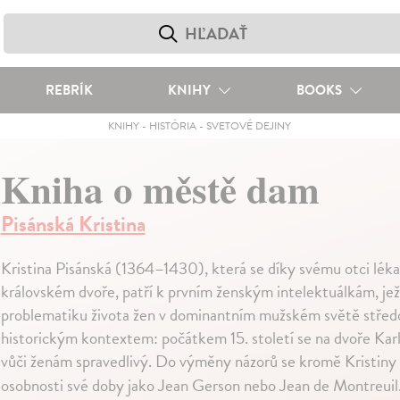
REBRÍK
KNIHY
BOOKS
KNIHY
-
HISTÓRIA
-
SVETOVÉ DEJINY
Kniha o městě dam
Pisánská Kristina
Kristina Pisánská (1364–1430), která se díky svému otci léka
královském dvoře, patří k prvním ženským intelektuálkám, jež 
problematiku života žen v dominantním mužském světě středo
historickým kontextem: počátkem 15. století se na dvoře Karl
vůči ženám spravedlivý. Do výměny názorů se kromě Kristiny P
osobnosti své doby jako Jean Gerson nebo Jean de Montreuil