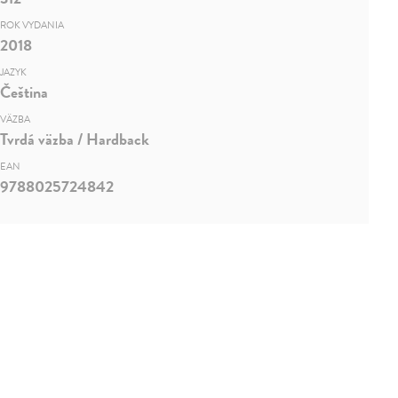
ROK VYDANIA
2018
JAZYK
Čeština
VÄZBA
Tvrdá väzba / Hardback
EAN
9788025724842