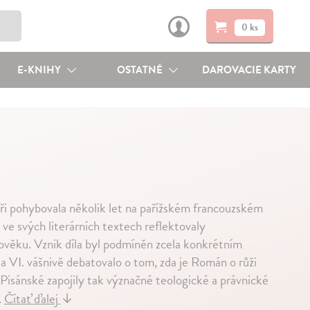
0 ks
E-KNIHY
OSTATNÉ
DAROVACIE KARTY
ři pohybovala několik let na pařížském francouzském
ve svých literárních textech reflektovaly
věku. Vznik díla byl podmíněn zcela konkrétním
a VI. vášnivě debatovalo o tom, zda je Román o růži
isánské zapojily tak význačné teologické a právnické
.
Čítať ďalej
↓