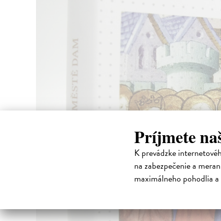
Príjmete na
K prevádzke internetové
na zabezpečenie a merani
maximálneho pohodlia a 