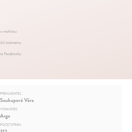
o wishlistu
čiť známemu
 na Facebooku
PREKLADATEĽ
Soukupová Věra
VYDAVATEĽ
Argo
POČET STRÁN
312