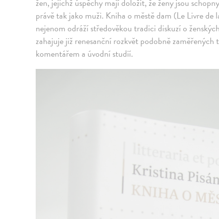
žen, jejichž úspěchy mají doložit, že ženy jsou schopn
právě tak jako muži. Kniha o městě dam (Le Livre de l
nejenom odráží středověkou tradici diskuzí o ženskýc
zahajuje již renesanční rozkvět podobně zaměřených t
komentářem a úvodní studií.