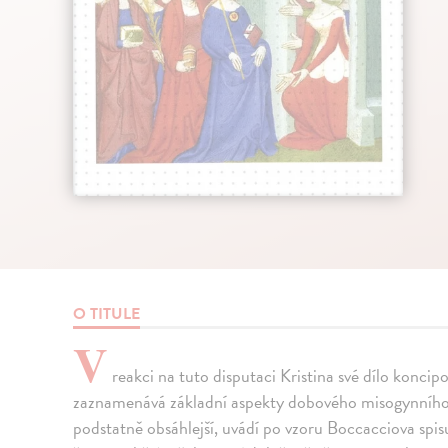
O TITULE
V
reakci na tuto disputaci Kristina své dílo koncip
zaznamenává základní aspekty dobového misogynního 
podstatně obsáhlejší, uvádí po vzoru Boccacciova sp