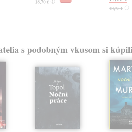
18,70 €
?
18,75 €
?
atelia s podobným vkusom si kúpili