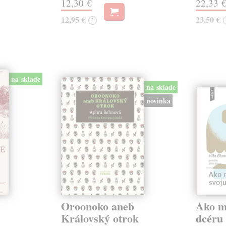
12,30 €
22,33 
12,95 €
23,50 €
?
na sklade
na sklade
novinka
Oroonoko aneb
Ako mi
Královský otrok
dcéru