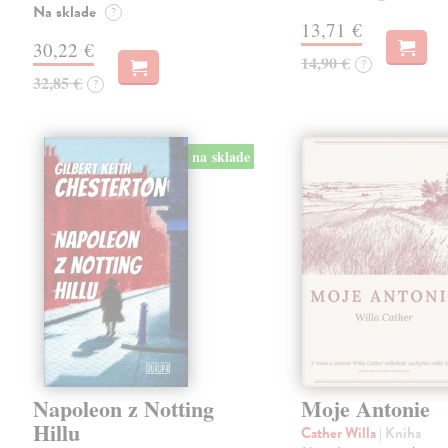
Na sklade
?
13,71 €
30,22 €
14,90 €
?
32,85 €
?
na sklade
Napoleon z Notting
Moje Antonie
Hillu
Cather Willa
| Kniha