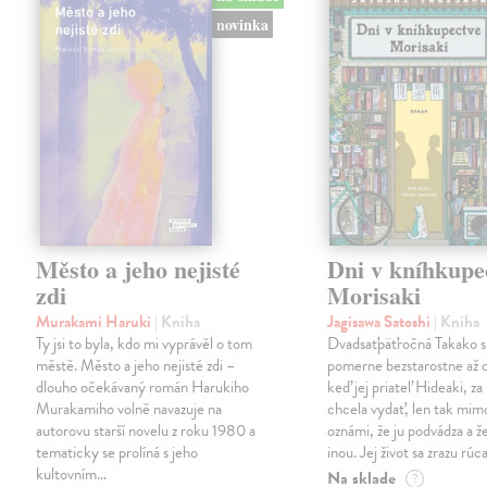
novinka
Město a jeho nejisté
Dni v kníhkupe
zdi
Morisaki
Murakami Haruki
| Kniha
Jagisawa Satoshi
| Kniha
Ty jsi to byla, kdo mi vyprávěl o tom
Dvadsaťpäťročná Takako si 
městě. Město a jeho nejisté zdi –
pomerne bezstarostne až 
dlouho očekávaný román Harukiho
keď jej priateľ Hideaki, za
Murakamiho volně navazuje na
chcela vydať, len tak m
autorovu starší novelu z roku 1980 a
oznámi, že ju podvádza a že
tematicky se prolíná s jeho
inou. Jej život sa zrazu rúca
kultovním…
Na sklade
?