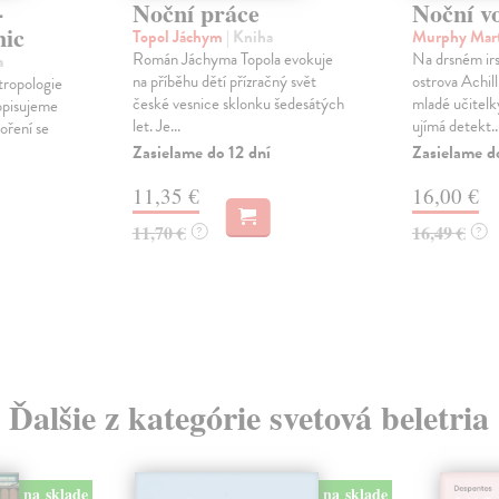
-
Noční práce
Noční vo
nic
Topol Jáchym
| Kniha
Murphy Mar
Román Jáchyma Topola evokuje
Na drsném ir
a
na příběhu dětí přízračný svět
ostrova Achill
tropologie
české vesnice sklonku šedesátých
mladé učitelk
opisujeme
let. Je...
ujímá detekt..
oření se
Zasielame do 12 dní
Zasielame d
11,35 €
16,00 €
11,70 €
16,49 €
?
?
Ďalšie z kategórie svetová beletria
na sklade
na sklade