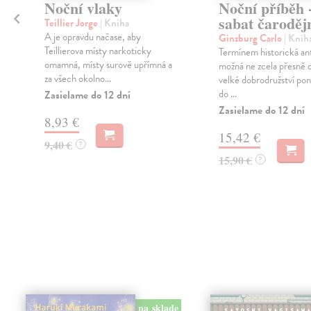
Noční vlaky
Noční příběh 
sabat čaroděj
Teillier Jorge
| Kniha
A je opravdu načase, aby
Ginzburg Carlo
| Knih
Teillierova místy narkoticky
Termínem historická an
omamná, místy surově upřímná a
možná ne zcela přesně 
za všech okolno...
velké dobrodružství pon
do ...
Zasielame do 12 dní
Zasielame do 12 dní
8,93 €
15,42 €
9,40 €
?
15,90 €
?
na sklade