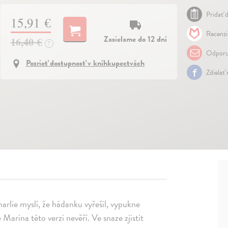
Pridať d
15,91 €
Recenzi
Zasielame do 12 dní
16,40 €
?
Odporu
Pozrieť dostupnosť v kníhkupectvách
Zdielať
Charlie myslí, že hádanku vyřešil, vypukne
 Marina této verzi nevěří. Ve snaze zjistit