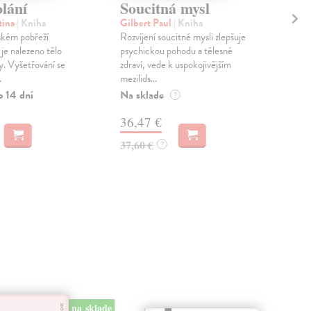
lání
Soucitná mysl
Oc
tina
| Kniha
Gilbert Paul
| Kniha
Urb
ském pobřeží
Rozvíjení soucitné mysli zlepšuje
Rom
 je nalezeno tělo
psychickou pohodu a tělesné
hoďt
y. Vyšetřování se
zdraví, vede k uspokojivějším
zach
.
mezilids...
rybá
o 14 dní
Na sklade
Na 
?
36,47 €
23
37,60 €
24,
?
na sklade