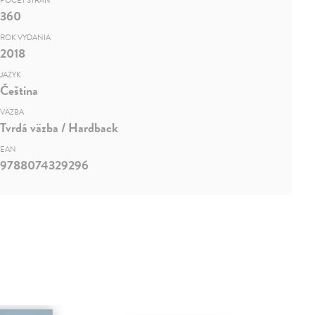
POČET STRÁN
360
ROK VYDANIA
2018
JAZYK
Čeština
VÄZBA
Tvrdá väzba / Hardback
EAN
9788074329296