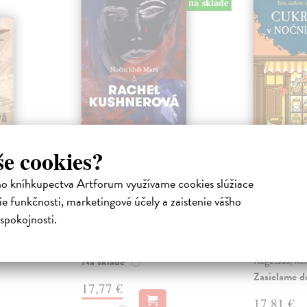
na sklade
še cookies?
Noční klub Mars
Cukrárn
ho kníhkupectva Artforum využívame cookies slúžiace
uličce
ha
Kushnerová Rachel
| Kniha
e funkčnosti, marketingové účely a zaistenie vášho
terých
Hlubokou nocí projíždí autobus se
Kurisu Hiyo
spokojnosti.
 a malinko
šedesáti ženami na cestě do
Okouzlující k
edchozí,
Stanvillu, věznice v kalifornském
příběhů připo
Cent...
představuje č
Kogetsua, kt..
Na sklade
?
Zasielame d
17,77 €
17,81 €