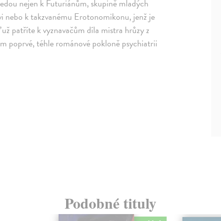
avedou nejen k Futuriánům, skupině mladých
sovi nebo k takzvanému Erotonomikonu, jenž je
už patříte k vyznavačům díla mistra hrůzy z
m poprvé, téhle románové pokloně psychiatrii
Podobné tituly