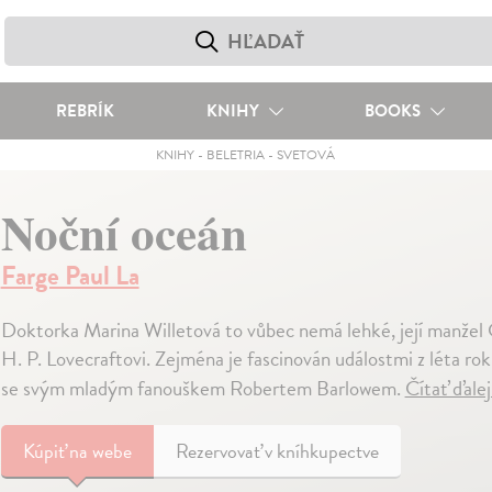
REBRÍK
KNIHY
BOOKS
KNIHY
-
BELETRIA
-
SVETOVÁ
Noční oceán
Farge Paul La
Doktorka Marina Willetová to vůbec nemá lehké, její manžel Ch
H. P. Lovecraftovi. Zejména je fascinován událostmi z léta ro
se svým mladým fanouškem Robertem Barlowem.
Čítať ďale
Kúpiť
na webe
Rezervovať v kníhkupectve