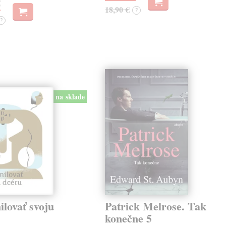
€
18,90 €
?
?
na sklade
lovať svoju
Patrick Melrose. Tak
konečne 5