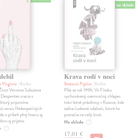
na sklade
debil
Krava rodí v noci
 Virginie
| Kniha
Statovci Pajtim
| Kniha
i Život Vernona Subutexa
Píše sa rok 1996. Vo Fínsku
e Despentes vracia s
vychovávaný osemročný chlapec
ktorý pripomína
trávi letné prázdniny v Kosove, kde
snú verziu Nebezpečných
zažíva čudesné udalosti, ktoré ho
Ide o príbeh plný hnevu aj
poznačia na celý život.
oru aj prijatia.
Na sklade
?
e
?
17,01 €