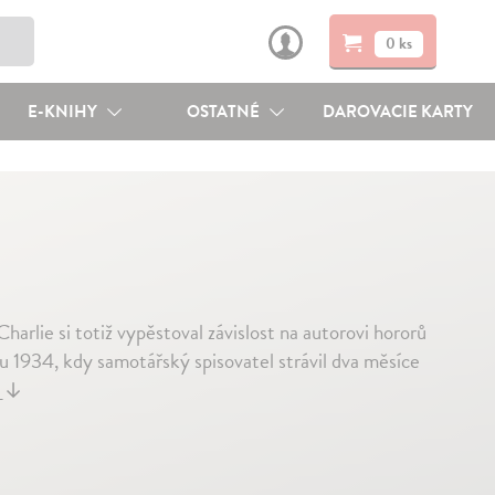
0 ks
E-KNIHY
OSTATNÉ
DAROVACIE KARTY
arlie si totiž vypěstoval závislost na autorovi hororů
ku 1934, kdy samotářský spisovatel strávil dva měsíce
j
↓