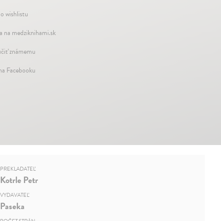
o wishlistu
a na medziknihami.sk
čiť známemu
 na Facebooku
PREKLADATEĽ
Kotrle Petr
VYDAVATEĽ
Paseka