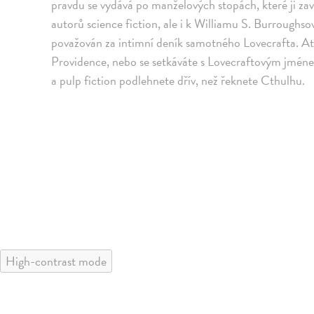
pravdu se vydává po manželových stopách, které ji z
autorů science fiction, ale i k Williamu S. Burrough
považován za intimní deník samotného Lovecrafta. Ať 
Providence, nebo se setkáváte s Lovecraftovým jméne
a pulp fiction podlehnete dřív, než řeknete Cthulhu.
High-contrast mode