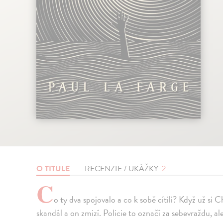
O TITULE
RECENZIE / UKÁŽKY
2
C
o ty dva spojovalo a co k sobě cítili? Když už si 
skandál a on zmizí. Policie to označí za sebevraždu, ale