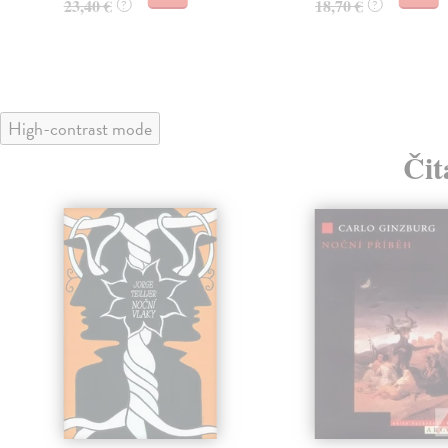
23,40 €
18,70 €
?
?
High-contrast mode
Čit
klade