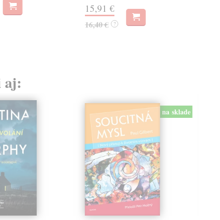
15,91 €
18,
16,40 €
?
 aj:
na sklade