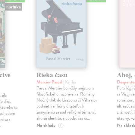
novinka
ctve
Rieka času
Ahoj, 
Mercier Pascal
| Kniha
Despentes
Pascal Mercier bol vždy majstrom
Po trilógi
filozofického rozprávania. Romány
sa Virgini
žila
Nočný vlak do Lisabonu či Váha slov
románom, 
do dňa,
podnietili milióny čitateľov k
ultrasúča
 ktorého sa
zamysleniu sa nad veľkými témami,
známostí. 
imochodom
ako sú identita, sloboda, čas či…
útechy, vzd
ní sa s
Na sklade
Na sklad
.
?