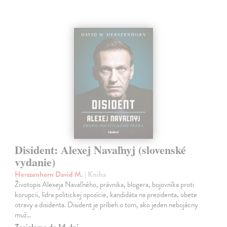
Disident: Alexej Navaľnyj (slovenské
vydanie)
Herszenhorn David M.
| Kniha
Životopis Alexeja Navaľného, právnika, blogera, bojovníka proti
korupcii, lídra politickej opozície, kandidáta na prezidenta, obete
otravy a disidenta. Disident je príbeh o tom, ako jeden nebojácny
muž…
Zasielame do 14 dní