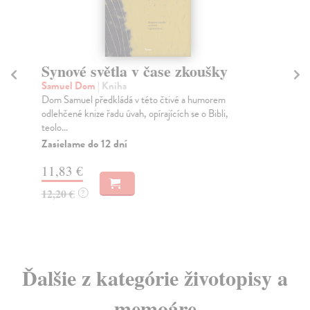
Synové světla v čase zkoušky
Sv
g
Samuel Dom
| Kniha
Dom Samuel předkládá v této čtivé a humorem
Ber
odlehčené knize řadu úvah, opírajících se o Bibli,
Sov
teolo...
per
Zasielame do 12 dní
Na
11,83 €
14
12,20 €
?
15
Ďalšie z kategórie životopisy a
memoáre