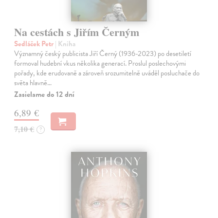
Na cestách s Jiřím Černým
Sedláček Petr
| Kniha
Významný český publicista Jiří Černý (1936-2023) po desetiletí
formoval hudební vkus několika generací. Proslul poslechovými
pořady, kde erudovaně a zároveň srozumitelně uváděl posluchače do
světa hlavně…
Zasielame do 12 dní
6,89 €
7,10 €
?