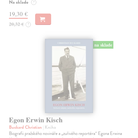
Na sklade
?
19,30 €
20,32 €
?
na sklade
Egon Erwin Kisch
Buckard Christian
| Kniha
Biografii pražského novináře a „zuřivého reportéra“ Egona Erwina