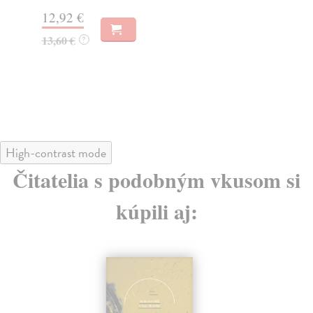
12,92 €
6,
13,60 €
7,
?
High-contrast mode
Čitatelia s podobným vkusom si
kúpili aj: