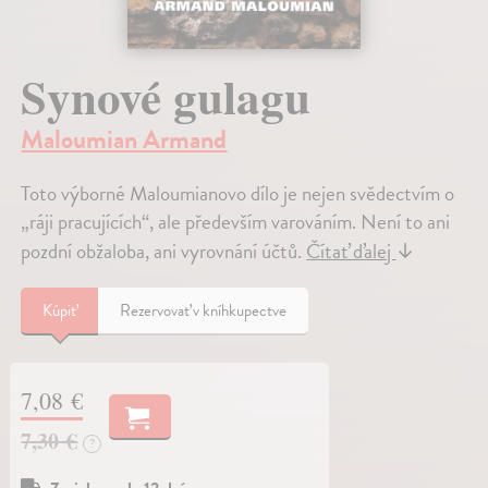
Synové gulagu
Maloumian Armand
Toto výborné Maloumianovo dílo je nejen svědectvím o
„ráji pracujících“, ale především varováním. Není to ani
pozdní obžaloba, ani vyrovnání účtů.
Čítať ďalej
↓
Kúpiť
Rezervovať v kníhkupectve
7,08 €
7,30 €
?