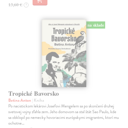
13,60 €
?
na sklade
Tropické Bavorsko
Betina Anton
| Kniha
Po nacistickom lekárovi Josefovi Mengelem sa po skončení druhej
svetovej vojny zľahla zem. Jeho domovom sa stal štát Sao Paulo, kde
sa obklopil po nemecky hovoriacimi európskymi imigrantmi, ktorí mu
ochotne…