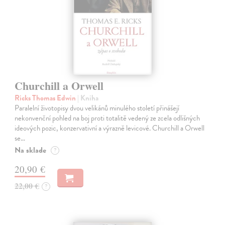
Churchill a Orwell
Ricks Thomas Edwin
| Kniha
Paralelní životopisy dvou velikánů minulého století přinášejí
nekonvenční pohled na boj proti totalitě vedený ze zcela odlišných
ideových pozic, konzervativní a výrazně levicové. Churchill a Orwell
se…
Na sklade
?
20,90 €
22,00 €
?