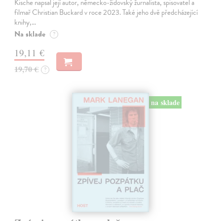
Kische napsal její autor, německo-židovský žurnalista, spisovatel a
filmař Christian Buckard v roce 2023. Také jeho dvě předcházející
knihy,…
Na sklade
?
19,11 €
19,70 €
?
na sklade