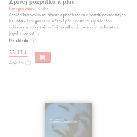
Zpívej pozpátku a plač
Lanegan Mark
| Kniha
Zpověď kultovního muzikanta a příběh rocku v Seattlu devadesátých
let . Mark Lanegan se na světová pódia dostal ze zaprášeného
vidlákova jen díky svému čirému odhodlání — a kvůli nedostatku
jiných možností.…
Na sklade
?
22,33 €
23,50 €
?