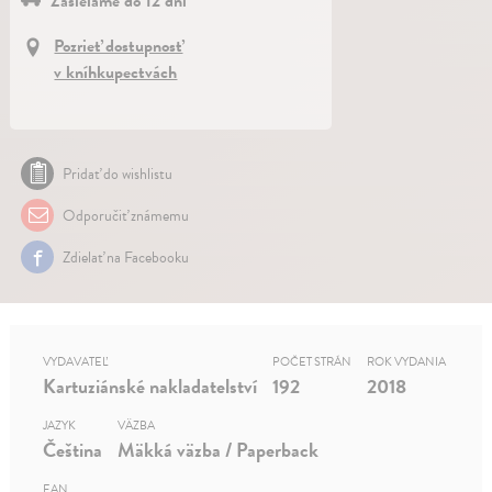
Zasielame do 12 dní
Pozrieť dostupnosť
v kníhkupectvách
Pridať do wishlistu
Odporučiť známemu
Zdielať na Facebooku
VYDAVATEĽ
POČET STRÁN
ROK VYDANIA
Kartuziánské nakladatelství
192
2018
JAZYK
VÄZBA
Čeština
Mäkká väzba / Paperback
EAN