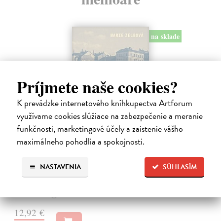
na sklade
Príjmete naše cookies?
K prevádzke internetového kníhkupectva Artforum
využívame cookies slúžiace na zabezpečenie a meranie
funkčnosti, marketingové účely a zaistenie vášho
maximálneho pohodlia a spokojnosti.
Táňa / Praha 3 / Žižkov
Zelbová Marie
| Kniha
NASTAVENIA
SÚHLASÍM
Nikdy jsme nebyli úplně standardní žižkovská rodina. Vítejte v
mámině bytě 4. kategorie, který byl všem otevřen dokořán.
Na sklade
?
12,92 €