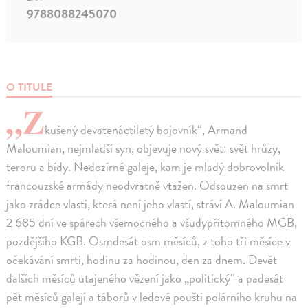
9788088245070
O TITULE
„Z
kušený devatenáctiletý bojovník“, Armand
Maloumian, nejmladší syn, objevuje nový svět: svět hrůzy,
teroru a bídy. Nedozírné galeje, kam je mladý dobrovolník
francouzské armády neodvratně vtažen. Odsouzen na smrt
jako zrádce vlasti, která není jeho vlastí, stráví A. Maloumian
2 685 dní ve spárech všemocného a všudypřítomného MGB,
pozdějšího KGB. Osmdesát osm měsíců, z toho tři měsíce v
očekávání smrti, hodinu za hodinou, den za dnem. Devět
dalších měsíců utajeného vězení jako „politický“ a padesát
pět měsíců galejí a táborů v ledové poušti polárního kruhu na