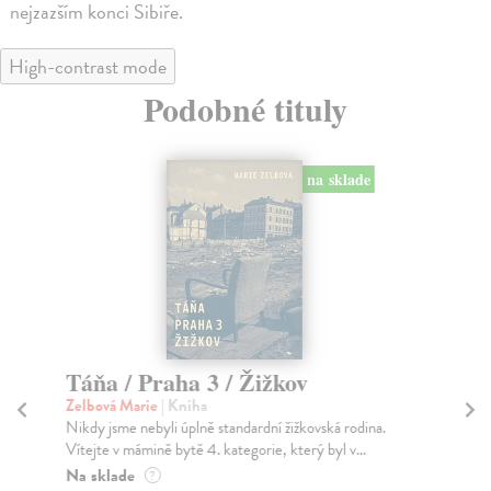
nejzazším konci Sibiře.
High-contrast mode
Podobné tituly
na sklade
Táňa / Praha 3 / Žižkov
N
Zelbová Marie
| Kniha
Sed
Nikdy jsme nebyli úplně standardní žižkovská rodina.
Výz
Vítejte v mámině bytě 4. kategorie, který byl v...
des
Na sklade
Za
?