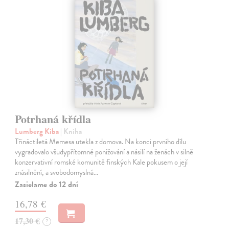
Potrhaná křídla
Lumberg Kiba
| Kniha
Třináctiletá Memesa utekla z domova. Na konci prvního dílu
vygradovalo všudypřítomné ponižování a násilí na ženách v silně
konzervativní romské komunitě finských Kale pokusem o její
znásilnění, a svobodomyslná…
Zasielame do 12 dní
16,78 €
17,30 €
?