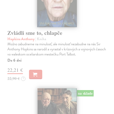
Zvládli sme to, chlapče
Hopkins Anthony
| Kniha
Možno zabudneme na minulosť, ale minulosť nezabudne na nás Sir
Anthony Hopkins sa narodil a vyrastal v krízových a vojnových časoch
vo waleskom oceliarskom mestečku Port Talbot.
Do 6 dní
22,21 €
22,90 €
?
na sklade