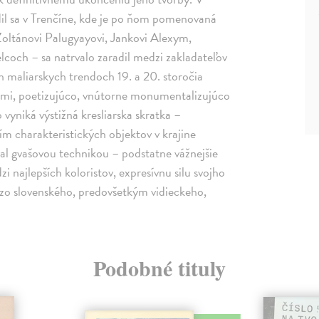
dil sa v Trenčíne, kde je po ňom pomenovaná
 Zoltánovi Palugyayovi, Jankovi Alexym,
lcoch – sa natrvalo zaradil medzi zakladateľov
 maliarskych trendoch 19. a 20. storočia
emami, poetizujúco, vnútorne monumentalizujúco
yniká výstižná kresliarska skratka –
m charakteristických objektov v krajine
val gvašovou technikou – podstatne vážnejšie
i najlepších koloristov, expresívnu silu svojho
o slovenského, predovšetkým vidieckeho,
Podobné tituly