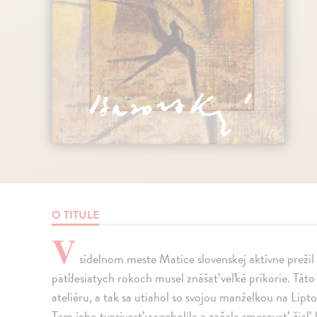
O TITULE
V
sídelnom meste Matice slovenskej aktívne prežil
päťdesiatych rokoch musel znášať veľké príkorie. Táto 
ateliéru, a tak sa utiahol so svojou manželkou na Lip
Tam jeho tvorivosť vyvrcholila a začala smerovať, žiaľ