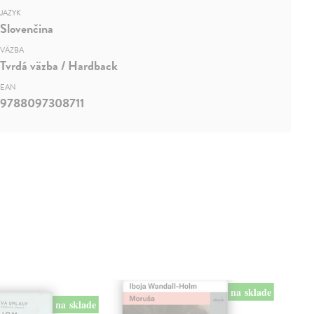
JAZYK
Slovenčina
VÄZBA
Tvrdá väzba / Hardback
EAN
9788097308711
na sklade
na sklade