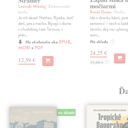
Stramer
močiarmi
Lozinski Mikolaj
| Elektronická
kniha
Kováč Dušan
| Kniha
Je ich desať: Nathan, Rywka, šesť
Ide o zbierku básní, pos
.
detí, pes a mačka. Bývajú v dome
sentencií – nech si kaž
v chudobnej časti Tarnova, v
termín, aký mu vyhovu
jedn...
auto...
Na sklade
Na stiahnutie ako
EPUB
,
?
MOBI
a
PDF
24,25 €
12,59 €
25,00 €
?
Ďa
na sklade