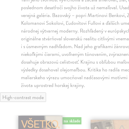
poslednom desaťročí svojho života už nemaľoval. Usa
verejná galéria. Bazovský – popri Martinovi Benkovi,
Kolomanovi Sokolovi, Ľudovítovi Fullovi a ďalších ume
národnej výtvarnej moderny. Rozhľadený v európskych
originálne stvárňoval slovenskú realitu citlivými vn
i s úsmevným nadhľadom. Nad jeho grafikami žánrovo v
niekoľkými čiarami, uvoľneným tónovaním, zvýraznení
dosahuje obrazovú celistvosť. Krajinu s obľubou maľo
výsledky dosahoval olejomaľbou. Kritika ho radila medz
maliarskeho výrazu umocňoval nadčasovými motívmi z
života uprostred horskej krajiny.
High-contrast mode
na sklade
klade