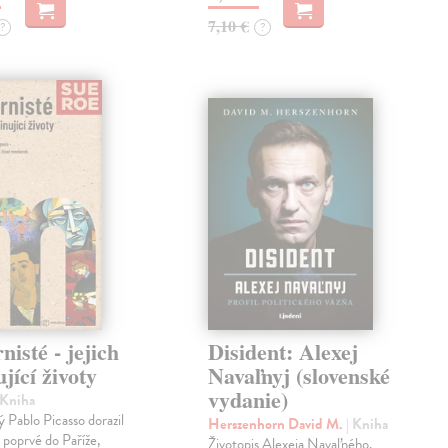
7,10 €
?
?
isté - jejich
Disident: Alexej
ující životy
Navaľnyj (slovenské
vydanie)
 Kniha
 Pablo Picasso dorazil
Herszenhorn David M.
| Kniha
poprvé do Paříže,
Životopis Alexeja Navaľného,