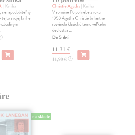
D.
| Kniha
Christie Agatha
| Kniha
Kov
m, nenapodobiteľný
V románe Po pohrebe z roku
Kni
v tejto svojej knihe
1953 Agatha Christie brilantne
odh
ovzbudivým
rozvinula klasickú tému veľkého
živo
.
dedičstva ...
najv
Do 5 dní
Do 
?
11,31 €
9,
11,90 €
9,9
?
áre
na sklade