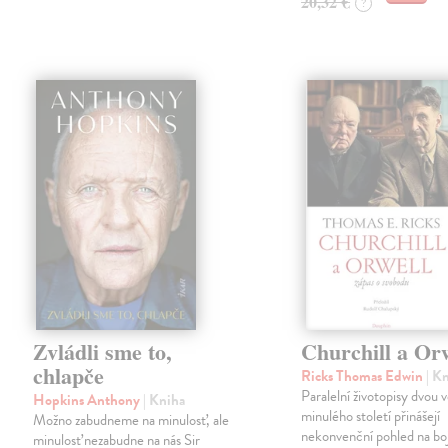
20,32 €
?
Zvládli sme to,
Churchill a Or
chlapče
Ricks Thomas Edwin
| K
Paralelní životopisy dvou 
Hopkins Anthony
| Kniha
minulého století přinášejí
Možno zabudneme na minulosť, ale
nekonvenční pohled na boj
minulosť nezabudne na nás Sir