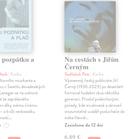
j pozpátku a
Na cestách s Jiřím
Černým
Mark
| Kniha
Sedláček Petr
| Kniha
ltovního muzikanta a
Významný český publicista Jiří
ku v Seattlu devadesátých
Černý (1936-2023) po desetiletí
 Lanegan se na světová
formoval hudební vkus několika
al ze zaprášeného
generací. Proslul poslechovými
jen díky svému čirému
pořady, kde erudovaně a zároveň
— a kvůli nedostatku
srozumitelně uváděl posluchače do
ností.…
světa hlavně…
e
Zasielame do 12 dní
?
€
6,89 €