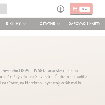
0 ks
E-KNIHY
OSTATNÉ
DAROVACIE KARTY
 Bazovského (1899 – 1968). Turiansky rodák po
päť-ročný vrátil na Slovensko. Čoskoro sa usadil v
til na Orave, na Horehroní, bytostný vzťah mal ku