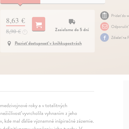
Pridať do w
8,63 €
Odporučiť
Zasielame do 5 dní
8,90 €
?
Zdielať na 
Pozrieť dostupnosť v kníhkupectvách
 medzivojnové roky a v totalitných
nežičlivosť vyvrcholila vyhnaním z jeho
tov, kde mal ďalšie významné inšpiračné zázemie.
, k definitívnemu ukončeniu jeho tvorby. V