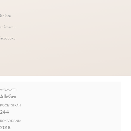
ishlistu
 známemu
Facebooku
VYDAVATEĽ
AlleGro
POČET STRÁN
244
ROK VYDANIA
2018