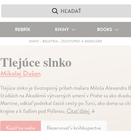
REBRÍK
KNIHY
BOOKS
KNIHY
-
BELETRIA
-
ŽIVOTOPISY A MEMOÁRE
Tlejúce slnko
Mikolaj Dušan
Tlejúce slnko je životopisný príbeh maliara Miloša Alexandra
štúdiách na Akadémii výtvarných umení v Prahe sa ako dvadsať
Martine, odkiaľ podnikal časté cesty po Turci, ako doma sa cí
krajine a k ľuďom pod Poľanou.
Čítať ďalej
↓
Kúpiť
na webe
Rezervovať v kníhkupectve