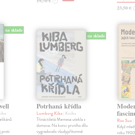
19,70 €
?
23,50 €
na sklade
na sklade
well
Potrhaná křídla
Modern
fascin
niha
Lumberg Kiba
| Kniha
velikánů
Třináctiletá Memesa utekla z
Roe Sue
|
domova. Na konci prvního dílu
Když mladý
 proti
vygradovalo všudypřítomné
roku 1900 