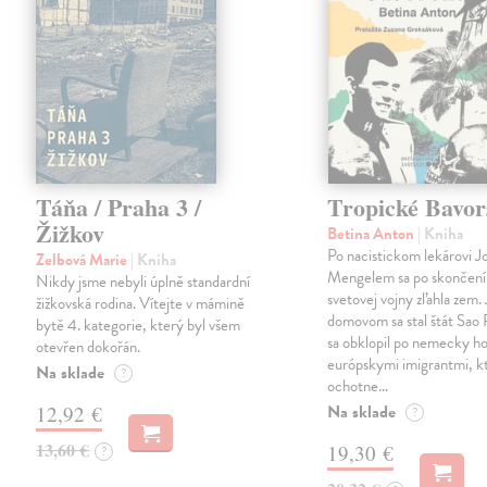
Táňa / Praha 3 /
Tropické Bavor
Žižkov
Betina Anton
| Kniha
Po nacistickom lekárovi J
Zelbová Marie
| Kniha
Mengelem sa po skončení
Nikdy jsme nebyli úplně standardní
svetovej vojny zľahla zem.
žižkovská rodina. Vítejte v mámině
domovom sa stal štát Sao 
bytě 4. kategorie, který byl všem
sa obklopil po nemecky ho
otevřen dokořán.
európskymi imigrantmi, k
Na sklade
?
ochotne…
Na sklade
12,92 €
?
13,60 €
19,30 €
?