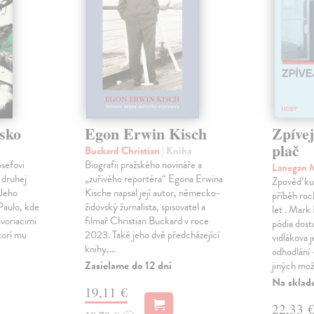
sko
Egon Erwin Kisch
Zpíve
plač
Buckard Christian
| Kniha
osefovi
Biografii pražského novináře a
Lanegan 
 druhej
„zuřivého reportéra“ Egona Erwina
Zpověď ku
 Jeho
Kische napsal její autor, německo-
příběh roc
Paulo, kde
židovský žurnalista, spisovatel a
let . Mark
voriacimi
filmař Christian Buckard v roce
pódia dost
torí mu
2023. Také jeho dvě předcházející
vidlákova 
knihy,…
odhodlání 
Zasielame do 12 dní
jiných mož
Na sklad
19,11 €
22,33 