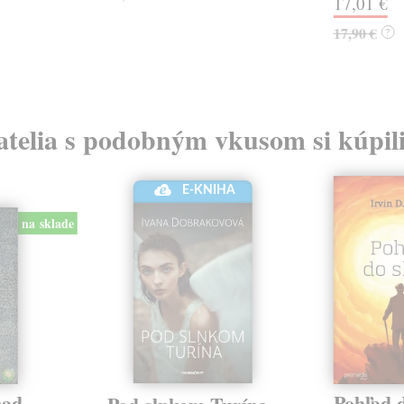
17,01 €
17,90 €
?
atelia s podobným vkusom si kúpili
E-KNIHA
na sklade
nad
Pohľad 