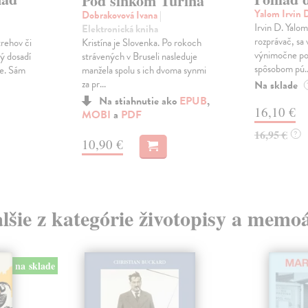
Pod slnkom Turína
Yalom Irvin 
Dobrakovová Ivana
|
Irvin D. Yalo
Elektronická kniha
rozprávač, sa 
Kristína je Slovenka. Po rokoch
trehov či
výnimočne p
strávených v Bruseli nasleduje
dý dosadí
spôsobom pú..
manžela spolu s ich dvoma synmi
je. Sám
za pr...
Na sklade
Na stiahnutie ako
EPUB
,
16,10 €
MOBI
a
PDF
16,95 €
?
10,90 €
lšie z kategórie životopisy a memo
na sklade