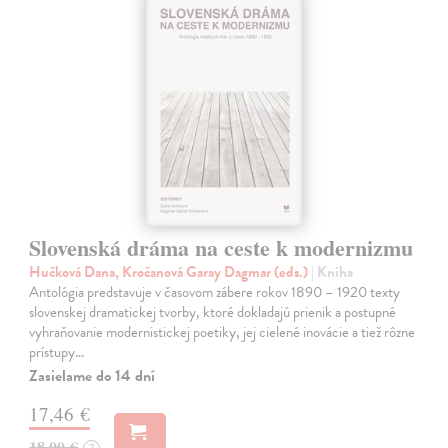
Slovenská dráma na ceste k modernizmu
Hučková Dana, Kročanová Garay Dagmar (eds.)
| Kniha
Antológia predstavuje v časovom zábere rokov 1890 – 1920 texty
slovenskej dramatickej tvorby, ktoré dokladajú prienik a postupné
vyhraňovanie modernistickej poetiky, jej cielené inovácie a tiež rôzne
prístupy…
Zasielame do 14 dní
17,46 €
18,00 €