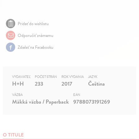
Pridať do wishlistu
Odporučiť známemu
Zdielať na Facebooku
VYDAVATEĽ
POČET STRÁN
ROK VYDANIA
JAZYK
H+H
233
2017
Čeština
VÄZBA
EAN
Mäkká väzba / Paperback
9788073191269
O TITULE