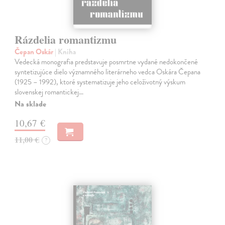
Rázdelia romantizmu
Čepan Oskár
| Kniha
Vedecká monografia predstavuje posmrtne vydané nedokončené
syntetizujúce dielo významného literárneho vedca Oskára Čepana
(1925 – 1992), ktoré systematizuje jeho celoživotný výskum
slovenskej romantickej…
Na sklade
10,67 €
11,00 €
?