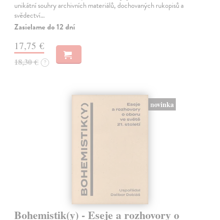
unikátní souhry archivních materiálů, dochovaných rukopisů a
svědectví…
Zasielame do 12 dní
17,75 €
18,30 €
?
novinka
Bohemistik(y) - Eseje a rozhovory o