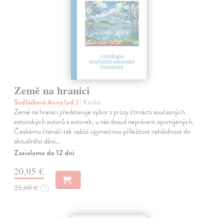
Země na hranici
Sedláčková Anna (ed.)
| Kniha
Země na hranici představuje výbor z prózy čtrnácti současných
estonských autorů a autorek, u nás dosud neprávem opomíjených.
Českému čtenáři tak nabízí výjimečnou příležitost nahlédnout do
aktuálního dění…
Zasielame do 12 dní
20,95 €
21,60 €
?