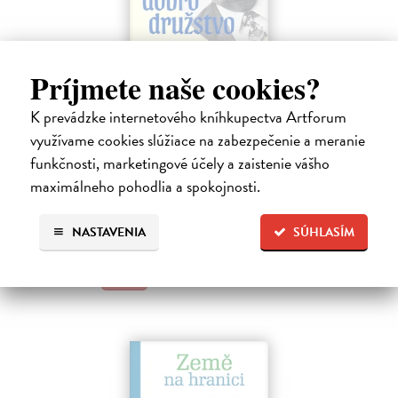
Príjmete naše cookies?
Dobrodružstvo prekladu
K prevádzke internetového kníhkupectva Artforum
využívame cookies slúžiace na zabezpečenie a meranie
Hečko Blahoslav
| Kniha
„Nádherná kniha o úskaliach prekladateľského remesla a bohatstve
funkčnosti, marketingové účely a zaistenie vášho
nášho jazyka.“ Adam Berka, vydavateľ Blahoslav Hečko (*1915 Suchá
maximálneho pohodlia a spokojnosti.
nad Parnou – †2002 Bratislava) je jedny´m z najvy´znamnejších
slovensky´ch,…
Na sklade
NASTAVENIA
SÚHLASÍM
25,00 €