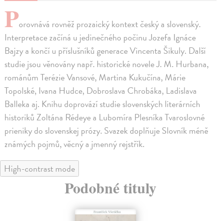
P
orovnává rovněž prozaický kontext český a slovenský.
Interpretace začíná u jedinečného počinu Jozefa Ignáce
Bajzy a končí u příslušníků generace Vincenta Šikuly. Další
studie jsou věnovány např. historické novele J. M. Hurbana,
románům Terézie Vansové, Martina Kukučína, Márie
Topolské, Ivana Hudce, Dobroslava Chrobáka, Ladislava
Balleka aj. Knihu doprovází studie slovenských literárních
historiků Zoltána Rédeye a Lubomíra Plesníka Tvaroslovné
prieniky do slovenskej prózy. Svazek doplňuje Slovník méně
známých pojmů, věcný a jmenný rejstřík.
High-contrast mode
Podobné tituly