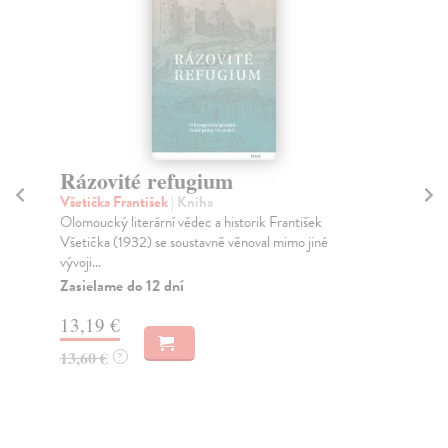
Rázovité refugium
N
Všetička František
| Kniha
Vše
Olomoucký literární vědec a historik František
Něm
Všetička (1932) se soustavně věnoval mimo jiné
spi
vývoji...
Za
Zasielame do 12 dní
16
13,19 €
16
13,60 €
?