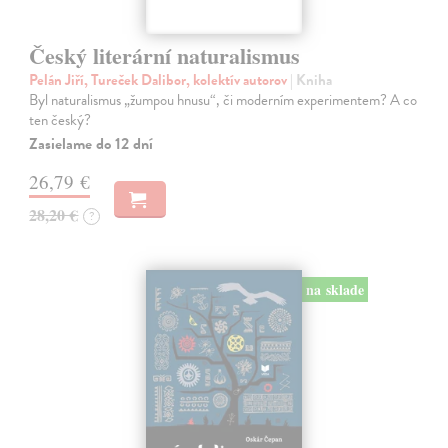
Český literární naturalismus
Pelán Jiří, Tureček Dalibor, kolektív autorov
| Kniha
Byl naturalismus „žumpou hnusu“, či moderním experimentem? A co
ten český?
Zasielame do 12 dní
26,79 €
28,20 €
?
na sklade