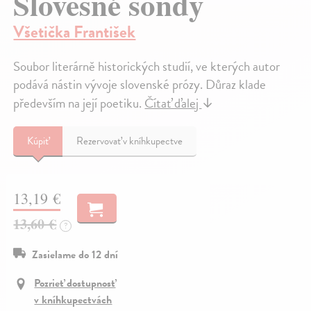
Slovesné sondy
Všetička František
Soubor literárně historických studií, ve kterých autor
podává nástin vývoje slovenské prózy. Důraz klade
především na její poetiku.
Čítať ďalej
↓
Kúpiť
Rezervovať v kníhkupectve
13,19 €
13,60 €
?
Zasielame do 12 dní
Pozrieť dostupnosť
v kníhkupectvách