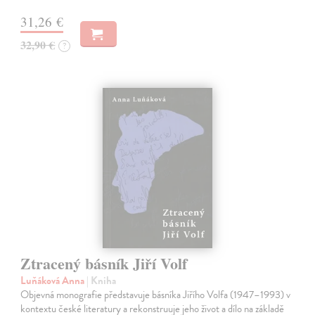
31,26 €
32,90 €
?
Ztracený básník Jiří Volf
Luňáková Anna
| Kniha
Objevná monografie představuje básníka Jiřího Volfa (1947–1993) v
kontextu české literatury a rekonstruuje jeho život a dílo na základě