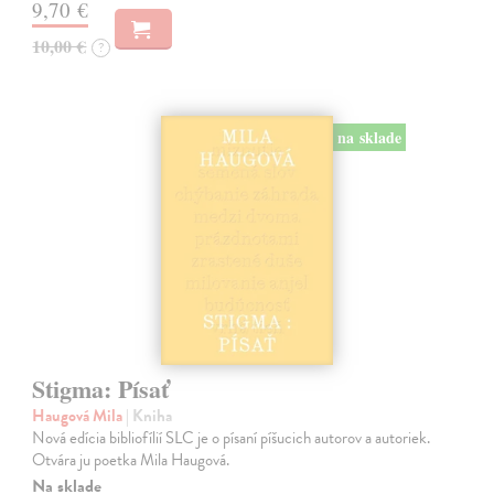
9,70 €
10,00 €
?
na sklade
Stigma: Písať
Haugová Mila
| Kniha
Nová edícia bibliofílií SLC je o písaní píšucich autorov a autoriek.
Otvára ju poetka Mila Haugová.
Na sklade