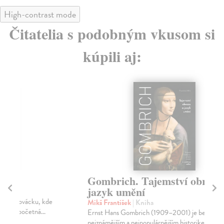
High-contrast mode
Čitatelia s podobným vkusom si
kúpili aj:
Gombrich. Tajemství obrazu a
Pr
jazyk umění
Hl
Nej
Mikš František
| Kniha
min
Ernst Hans Gombrich (1909–2001) je bezesporu
nejznámějším a nejpopulárnějším historikem umění
Na