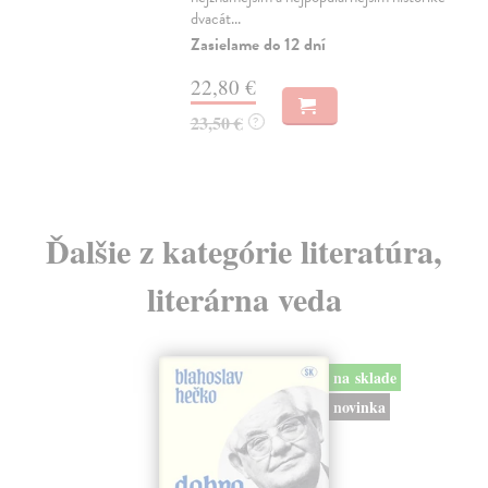
dvacát...
17
Zasielame do 12 dní
18
22,80 €
23,50 €
?
Ďalšie z kategórie literatúra,
literárna veda
na sklade
novinka