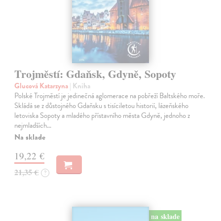
Trojměstí: Gdaňsk, Gdyně, Sopoty
Glucová Katarzyna
| Kniha
Polské Trojměstí je jedinečná aglomerace na pobřeží Baltského moře.
Skládá se z důstojného Gdaňsku s tisíciletou historií, lázeňského
letoviska Sopoty a mladého přístavního města Gdyně, jednoho z
nejmladších…
Na sklade
19,22 €
21,35 €
?
na sklade