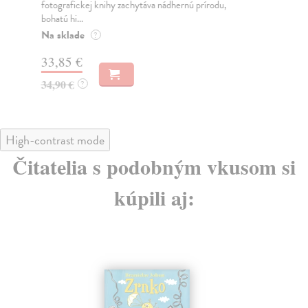
fotografickej knihy zachytáva nádhernú prírodu,
his
bohatú hi...
Do
30
Na sklade
?
19
33,85 €
19
34,90 €
?
High-contrast mode
Čitatelia s podobným vkusom si
kúpili aj: