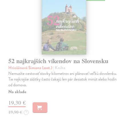
52 najkrajších víkendov na Slovensku
Hricišinová Simona (zost.)
| Kniha
Nemusíte cestovať stovky kilometrov ani plánovať veľkú dovolenku.
Tie najkrajšie zážitky často čakajú len pár desiatok minút alebo hodín
od domova.
Na sklade
19,30 €
19,90 €
?