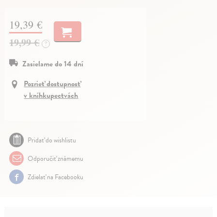
19,39 €
19,99 €
?
Zasielame do 14 dní
Pozrieť dostupnosť
v kníhkupectvách
Pridať do wishlistu
Odporučiť známemu
Zdielať na Facebooku