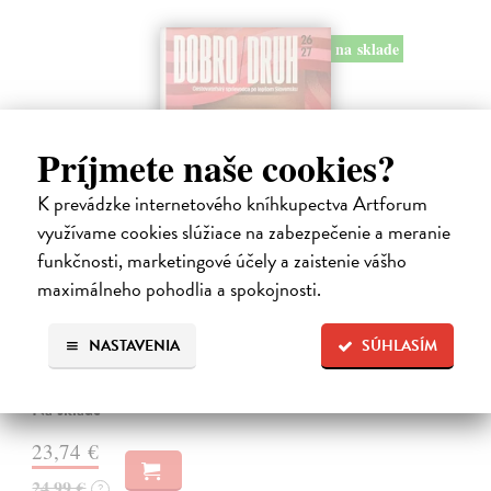
na sklade
Príjmete naše cookies?
K prevádzke internetového kníhkupectva Artforum
využívame cookies slúžiace na zabezpečenie a meranie
funkčnosti, marketingové účely a zaistenie vášho
Dobrodruh 2026/2027
maximálneho pohodlia a spokojnosti.
kolektív autorov
| Kniha
Chcete spoznať unikátne, málo známe miesta na Slovensku a objaviť
doteraz neobjavené kúty našej krajiny? Štvrté vydanie obľúbeného
NASTAVENIA
SÚHLASÍM
knižného sprievodcu DobroDruh vás opäť pozýva na potulky po
slovenskej…
Na sklade
23,74 €
24,99 €
?