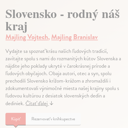
Slovensko - rodný náš
kraj
Majling Vojtech
,
Majling Branislav
Vydajte sa spoznať krásu našich ľudových tradícií,
zavítajte spolu s nami do rozmanitých kútov Slovenska a
nájdite jeho poklady ukryté v čarokrásnej prírode a
ľudových obyčajoch. Obaja autori, otec a syn, spolu
prechodili Slovensko krížom-krážom a zhromaždili i
zdokumentovali výnimočné miesta našej krajiny spolu s
ľudovou kultúrou z desiatok slovenských dedín a
dediniek.
Čítať ďalej
↓
Kúpiť
Rezervovať v kníhkupectve