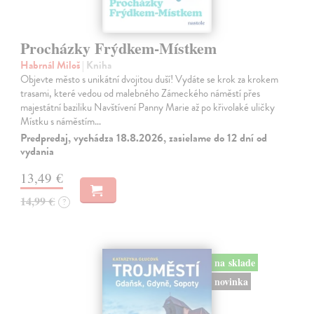
Procházky Frýdkem-Místkem
Habrnál Miloš
| Kniha
Objevte město s unikátní dvojitou duší! Vydáte se krok za krokem
trasami, které vedou od malebného Zámeckého náměstí přes
majestátní baziliku Navštívení Panny Marie až po křivolaké uličky
Místku s náměstím…
Predpredaj, vychádza 18.8.2026, zasielame do 12 dní od
vydania
13,49 €
14,99 €
?
na sklade
novinka