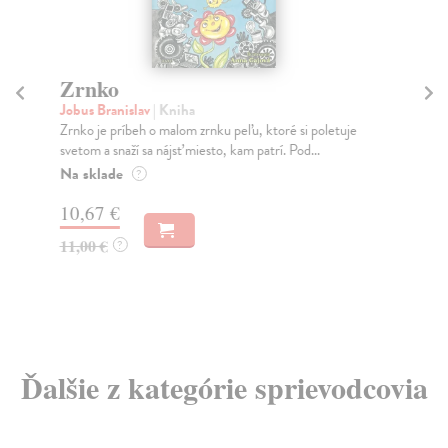
Zrnko
P
S
Jobus Branislav
| Kniha
Zrnko je príbeh o malom zrnku peľu, ktoré si poletuje
Za
svetom a snaží sa nájsť miesto, kam patrí. Pod...
Kni
na 
Na sklade
?
Na
10,67 €
17
11,00 €
?
19
Ďalšie z kategórie sprievodcovia