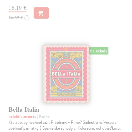
16,19 €
16,69 €
?
na sklade
Bella Italia
kolektív autorov
| Kniha
Kto z vás by nechcel zažiť Prázdniny v Ríme? Sadnúť si na Vespu a
obehnúť pamiatky ? Španielske schody či Koloseum, ochutnať kávu,