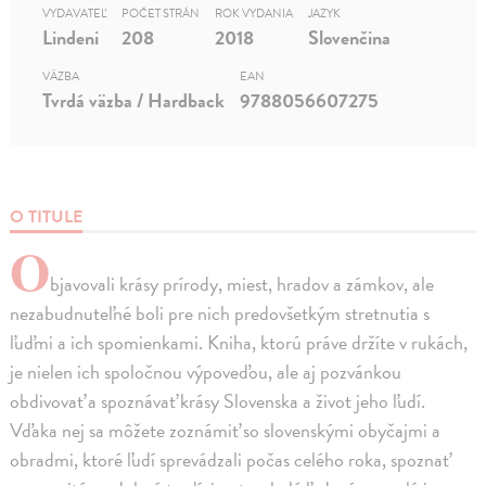
VYDAVATEĽ
POČET STRÁN
ROK VYDANIA
JAZYK
Lindeni
208
2018
Slovenčina
VÄZBA
EAN
Tvrdá väzba / Hardback
9788056607275
O TITULE
O
bjavovali krásy prírody, miest, hradov a zámkov, ale
nezabudnuteľné boli pre nich predovšetkým stretnutia s
ľuďmi a ich spomienkami. Kniha, ktorú práve držíte v rukách,
je nielen ich spoločnou výpoveďou, ale aj pozvánkou
obdivovať a spoznávať krásy Slovenska a život jeho ľudí.
Vďaka nej sa môžete zoznámiť so slovenskými obyčajmi a
obradmi, ktoré ľudí sprevádzali počas celého roka, spoznať