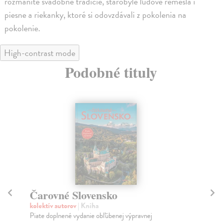
rozmanité svadobné tradície, starobylé ľudové remeslá i
piesne a riekanky, ktoré si odovzdávali z pokolenia na
pokolenie.
High-contrast mode
Podobné tituly
Čarovné Slovensko
K
kolektív autorov
| Kniha
Ji
Piate doplnené vydanie obľúbenej výpravnej
- o