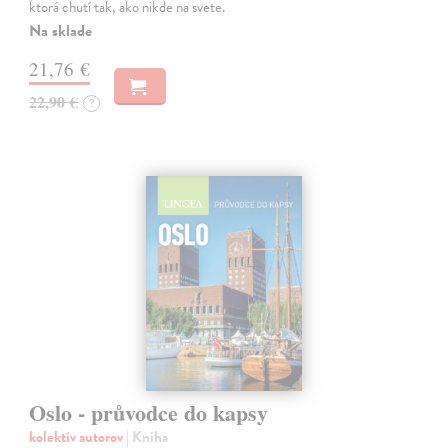
ktorá chutí tak, ako nikde na svete.
Na sklade
21,76 €
22,90 €
?
Oslo - průvodce do kapsy
kolektív autorov
| Kniha