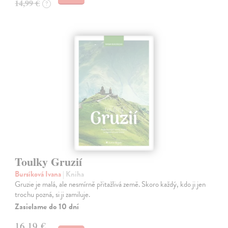
14,99 €
?
Toulky Gruzií
Bursíková Ivana
| Kniha
Gruzie je malá, ale nesmírně přitažlivá země. Skoro každý, kdo ji jen
trochu pozná, si ji zamiluje.
Zasielame do 10 dní
16,19 €