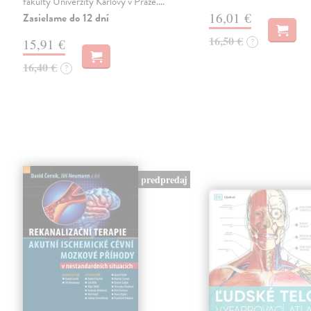
fakulty Univerzity Karlovy v Praze.…
16,01 €
Zasielame do 12 dní
16,50 €
15,91 €
?
16,40 €
?
predpredaj