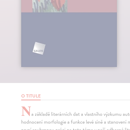
O TITULE
N
a základě literárních dat a vlastního výzkumu a
hodnocení morfologie a funkce levé síně a stanovení m
první souhrnnou práci na toto téma v naší odborné li