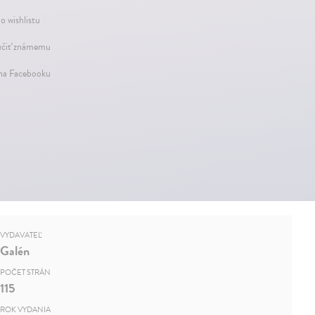
o wishlistu
čiť známemu
 na Facebooku
VYDAVATEĽ
Galén
POČET STRÁN
115
ROK VYDANIA