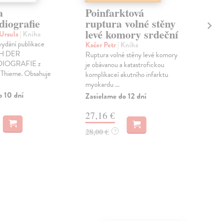
a
Poinfarktová
An
diografie
ruptura volné stěny
Gr
levé komory srdeční
Me
 Ursula
| Kniha
Te
 vydání publikace
Kačer Petr
| Kniha
H DER
Ruptura volné stěny levé komory
Svo
IOGRAFIE z
je obávanou a katastrofickou
Ang
í Thieme. Obsahuje
komplikaceí akutního infarktu
lati
myokardu ...
urč
o 10 dní
léka
Zasielame do 12 dní
Zas
27,16 €
13
28,00 €
?
13,