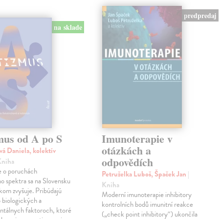
predpredaj
na sklade
mus od A po S
Imunoterapie v
otázkách a
vá Daniela, kolektív
odpovědích
Kniha
 o poruchách
Petruželka Luboš, Špaček Jan
|
ho spektra sa na Slovensku
Kniha
kom zvyšuje. Pribúdajú
Moderní imunoterapie inhibitory
 biologických a
kontrolních bodů imunitní reakce
ntálnych faktoroch, ktoré
(„check point inhibitory“) ukončila