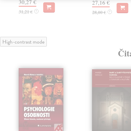
30,27 €
27,16 €
31,21 €
?
28,00 €
?
High-contrast mode
Čit