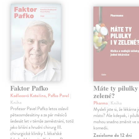
Faktor Pafko
Máte ty pilulky 
zelené?
Kadlecová Kateřina, Pafko Pavel
|
Kniha
Pharma
| Kniha
Profesor Pavel Pafko letos oslavil
Mysleli jste si, že lékárna
pětaosmdesátiny a za pár měsíců
místo? Ale kdepak, i pilul
šedesát let v témže zaměstnání, totiž
mohou snadno změnit ve 
jako břišní a hrudní chirurg III.
komedii.
chirurgické kliniky 1. lékařské
Zasielame do 12 dní