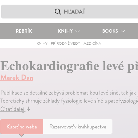
REBRÍK
KNIHY
BOOKS
KNIHY
-
PRÍRODNÉ VEDY
-
MEDICÍNA
Echokardiografie levé p
Marek Dan
Publikace se detailně zabývá problematikou levé síně, tak jak
Teoreticky shrnuje základy fyziologie levé síně a patofyziolo
Čítať ďalej
↓
Kúpiť
na webe
Rezervovať v kníhkupectve