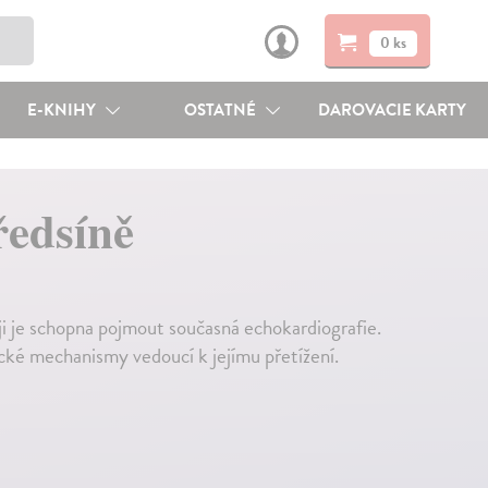
0 ks
E-KNIHY
OSTATNÉ
DAROVACIE KARTY
ředsíně
 ji je schopna pojmout současná echokardiografie.
gické mechanismy vedoucí k jejímu přetížení.