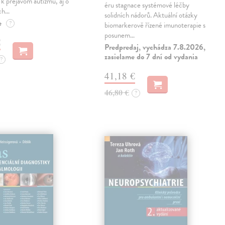
ú k prejavom autizmu, aj o
éru stagnace systémové léčby
ch…
solidních nádorů. Aktuální otázky
e
?
biomarkerově řízené imunoterapie s
posunem…
€
Predpredaj, vychádza 7.8.2026,
zasielame do 7 dní od vydania
?
41,18 €
46,80 €
?