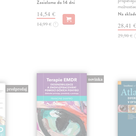
prispievaj
Zasielame do 14 dní
možnostia
14,54 €
Na sklad
14,99 €
?
28,41 
29,90 €
novinka
predpredaj