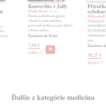
Konvertita z Jaffy
Příručk
ní
echokar
Hlasko Marek
| Kniha
Román poľského emigranta
Wilkenshoff
vzbudil vo svete zaslúženú
Překlad již 6.
pozornosť, kedže sa svojim štýlom
HANDBUC
ko
a dobou vzniku...
ECHOKARD
vého
nakladatelstv
Zasielame do 12 dní
ěmž se
popi...
7,66 €
Zasielame d
7,90 €
?
30,27 €
31,21 €
?
Ďalšie z kategórie medicína