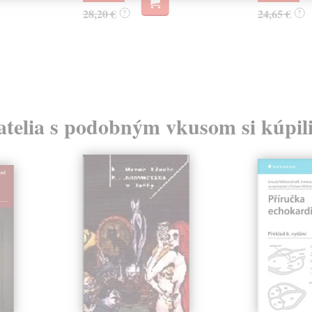
28,20 €
24,65 €
?
?
atelia s podobným vkusom si kúpili