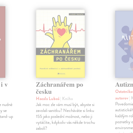
i v
Záchranářem po
Autiz
česku
Ostatníko
autorov
| 
Hacala Luboš
| Kniha
Povedomie
 je nudné
Jak moc zle vám musí být, abyste si
autistické
ky se
zavolali sanitku? Necháváte si linku
každým ro
stand-up
155 jako poslední možnost, nebo ji
poznatky o
vytáčíte, kdykoliv vás někde trochu
environme
zabolí?