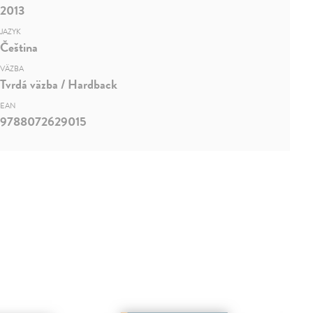
2013
JAZYK
Čeština
VÄZBA
Tvrdá väzba / Hardback
EAN
9788072629015