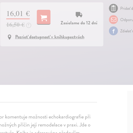
Pridať d
16,01 €
Odporu
Zasielame do 12 dní
16,50 €
?
Zdielať
Pozrieť dostupnosť v kníhkupectvách
utor komentuje možnosti echokardiografie při
ožných příčin její remodelace v praxi. Jde o
teratuře. Kniha je adresována především