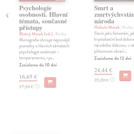
Psychologie
Smrt a
,
osobnosti. Hlavní
zmrtvýchvstá
témata, současné
národa
přístupy
Nekula Marek
| Kniha
Slavín jako fenomén, ja
Blatný Marek (ed.)
| Kniha
krystalizační bod dobo
Monografie shrnuje nejnovější
národního diskursu, v n
poznatky o hlavních tématech
přítomnost obrací...
psychologie osobnosti –
temperamentu, rys...
Zasielame do 12 dní
Zasielame do 10 dní
24,44 €
16,65 €
25,20 €
?
17,16 €
?