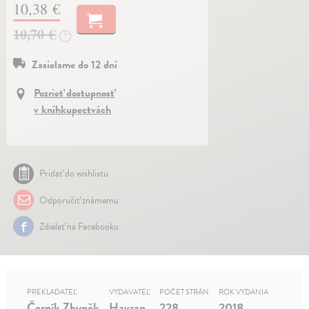
10,38 €
10,70 €
?
Zasielame do 12 dní
Pozrieť dostupnosť
v kníhkupectvách
Pridať do wishlistu
Odporučiť známemu
Zdielať na Facebooku
PREKLADATEĽ
VYDAVATEĽ
POČET STRÁN
ROK VYDANIA
Černík Zbyněk
Havran
228
2018