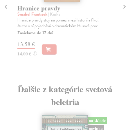
Hranice pravdy
C
Šmahel František
| Kniha
Če
Hranice pravdy stojí na pomezí mezi historií a fikcí.
Zby
Autor v ní pojednává o dramatickém Husově proc...
pro
Zasielame do 12 dní
Za
13,58 €
13
14,00 €
13
?
Ďalšie z kategórie svetová
beletria
na sklade
novinka