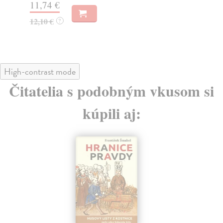
11,74 €
16
12,10 €
16
?
High-contrast mode
Čitatelia s podobným vkusom si
kúpili aj: