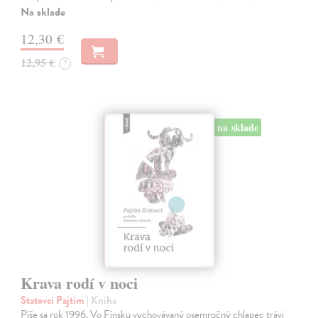
Na sklade
12,30 €
12,95 €
?
na sklade
Krava rodí v noci
Statovci Pajtim
| Kniha
Píše sa rok 1996. Vo Fínsku vychovávaný osemročný chlapec trávi