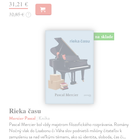
31,21 €
32,85 €
?
na sklade
Rieka času
Mercier Pascal
| Kniha
Pascal Mercier bol vždy majstrom filozofického rozprávania. Romány
Nočný vlak do Lisabonu či Váha slov podnietili milióny čitateľov k
zamysleniu sa nad veľkými témami, ako sú identita, sloboda, čas či…