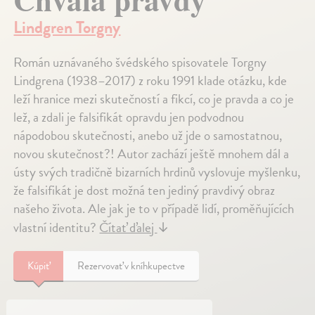
Lindgren Torgny
Román uznávaného švédského spisovatele Torgny
Lindgrena (1938–2017) z roku 1991 klade otázku, kde
leží hranice mezi skutečností a fikcí, co je pravda a co je
lež, a zdali je falsifikát opravdu jen podvodnou
nápodobou skutečnosti, anebo už jde o samostatnou,
novou skutečnost?! Autor zachází ještě mnohem dál a
ústy svých tradičně bizarních hrdinů vyslovuje myšlenku,
že falsifikát je dost možná ten jediný pravdivý obraz
našeho života. Ale jak je to v případě lidí, proměňujících
vlastní identitu?
Čítať ďalej
↓
Kúpiť
Rezervovať v kníhkupectve