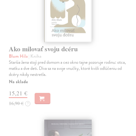
Ako milovať svoju dcéru
Blum Hila
| Kniha
Staršia žena stojí pred domom a cez okno tajne pozoruje rodinu: otca,
matku a dve deti. Díva sa na svoje vnučky, ktoré kvôli odlúčeniu od
dcéry nikdy nestretla.
Na sklade
15,21 €
16,90 €
?