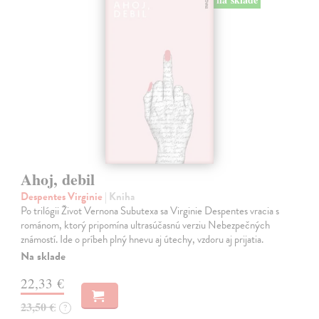
Ahoj, debil
Despentes Virginie
| Kniha
Po trilógii Život Vernona Subutexa sa Virginie Despentes vracia s
románom, ktorý pripomína ultrasúčasnú verziu Nebezpečných
známostí. Ide o príbeh plný hnevu aj útechy, vzdoru aj prijatia.
Na sklade
22,33 €
23,50 €
?