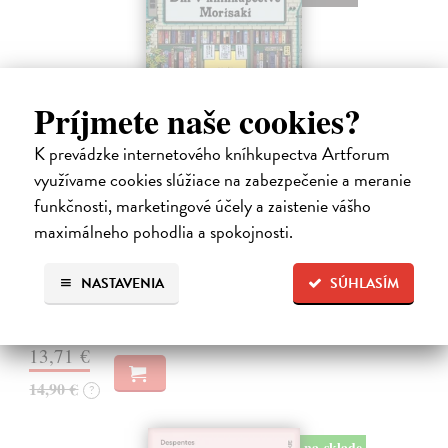
Príjmete naše cookies?
K prevádzke internetového kníhkupectva Artforum
využívame cookies slúžiace na zabezpečenie a meranie
funkčnosti, marketingové účely a zaistenie vášho
Dni v kníhkupectve Morisaki
maximálneho pohodlia a spokojnosti.
Jagisawa Satoshi
| Kniha
Dvadsaťpäťročná Takako si žila pomerne bezstarostne až do dňa, keď
jej priateľ Hideaki, za ktorého sa chcela vydať, len tak mimochodom
NASTAVENIA
SÚHLASÍM
oznámi, že ju podvádza a žení sa s inou. Jej život sa zrazu rúca.
Na sklade
13,71 €
14,90 €
?
na sklade