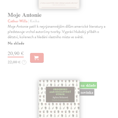
Moje Antonie
Cather Willa
| Kniha
Moje Antonie patří k nejvýznamnějším dílům americké literatury a
představuje vrchol autorčiny tvorby. Vypráví hluboký příběh o
dětství, kořenech a hledání vlastního místa ve světě.
Na sklade
20,90 €
22,00 €
?
na sklade
novinka