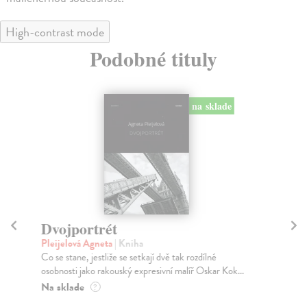
High-contrast mode
Podobné tituly
na sklade
Dvojportrét
V
Pleijelová Agneta
| Kniha
Ni
Co se stane, jestliže se setkají dvě tak rozdílné
V l
osobnosti jako rakouský expresivní malíř Oskar Kok...
les
Na sklade
Za
?