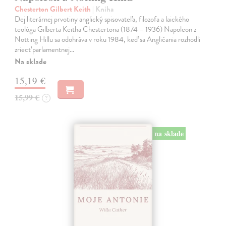
Chesterton Gilbert Keith
| Kniha
Dej literárnej prvotiny anglický spisovateľa, filozofa a laického
teológa Gilberta Keitha Chestertona (1874 – 1936) Napoleon z
Notting Hillu sa odohráva v roku 1984, keď sa Angličania rozhodli
zriecť parlamentnej…
Na sklade
15,19 €
15,99 €
?
na sklade