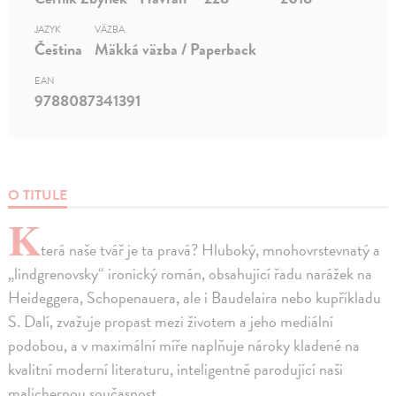
JAZYK
VÄZBA
Čeština
Mäkká väzba / Paperback
EAN
9788087341391
O TITULE
K
terá naše tvář je ta pravá? Hluboký, mnohovrstevnatý a
„lindgrenovsky“ ironický román, obsahující řadu narážek na
Heideggera, Schopenauera, ale i Baudelaira nebo kupříkladu
S. Dalí, zvažuje propast mezi životem a jeho mediální
podobou, a v maximální míře naplňuje nároky kladené na
kvalitní moderní literaturu, inteligentně parodující naši
malichernou současnost.