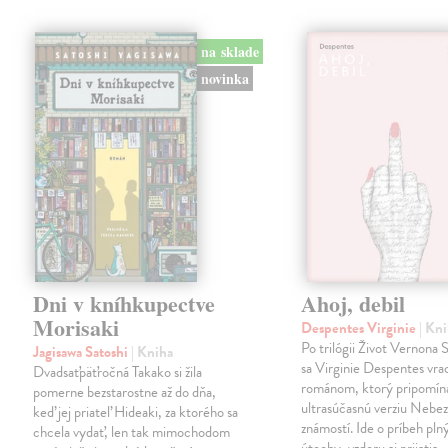
na sklade
novinka
Dni v kníhkupectve
Ahoj, debil
Morisaki
Despentes Virginie
| Kn
Po trilógii Život Vernona
Jagisawa Satoshi
| Kniha
sa Virginie Despentes vrac
Dvadsaťpäťročná Takako si žila
románom, ktorý pripomín
pomerne bezstarostne až do dňa,
ultrasúčasnú verziu Neb
keď jej priateľ Hideaki, za ktorého sa
známostí. Ide o príbeh pln
chcela vydať, len tak mimochodom