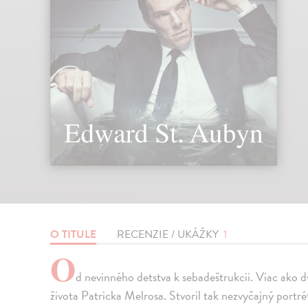
O TITULE
RECENZIE / UKÁŽKY
1
O
d nevinného detstva k sebadeštrukcii. Viac ako 
života Patricka Melrosa. Stvoril tak nezvyčajný portr