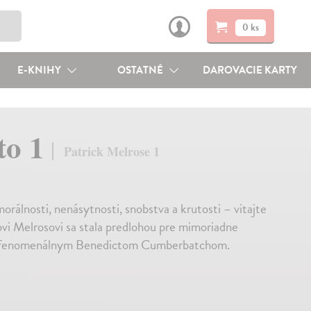
0 ks
E-KNIHY
OSTATNÉ
DAROVACIE KARTY
to 1
Patrick Melrose 1
álnosti, nenásytnosti, snobstva a krutosti – vitajte
ovi Melrosovi sa stala predlohou pre mimoriadne
he s fenomenálnym Benedictom Cumberbatchom.