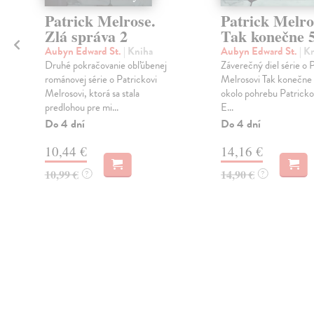
Patrick Melrose.
Patrick Melro
Zlá správa 2
Tak konečne 
Aubyn Edward St.
| Kniha
Aubyn Edward St.
| K
Druhé pokračovanie obľúbenej
Záverečný diel série o 
románovej série o Patrickovi
Melrosovi Tak konečne 
Melrosovi, ktorá sa stala
okolo pohrebu Patrick
predlohou pre mi...
E...
Do 4 dní
Do 4 dní
10,44 €
14,16 €
10,99 €
14,90 €
?
?