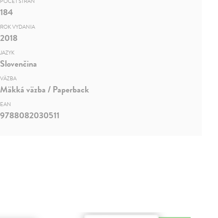
POČET STRÁN
184
ROK VYDANIA
2018
JAZYK
Slovenčina
VÄZBA
Mäkká väzba / Paperback
EAN
9788082030511