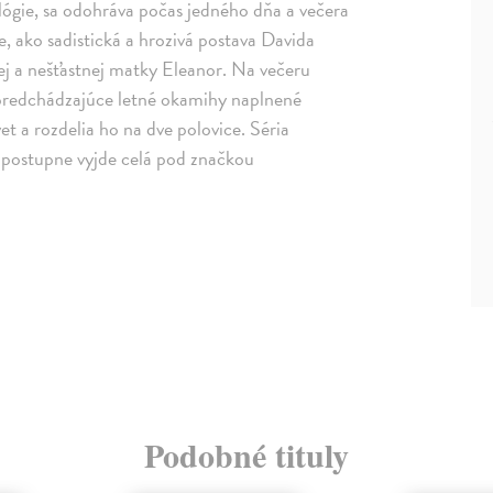
lógie, sa odohráva počas jedného dňa a večera
 ako sadistická a hrozivá postava Davida
ej a nešťastnej matky Eleanor. Na večeru
 predchádzajúce letné okamihy naplnené
t a rozdelia ho na dve polovice. Séria
postupne vyjde celá pod značkou
Podobné tituly