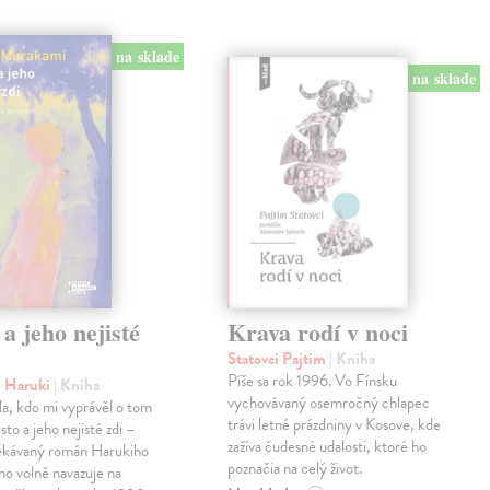
na sklade
na sklade
a jeho nejisté
Krava rodí v noci
Statovci Pajtim
| Kniha
Píše sa rok 1996. Vo Fínsku
 Haruki
| Kniha
vychovávaný osemročný chlapec
yla, kdo mi vyprávěl o tom
trávi letné prázdniny v Kosove, kde
to a jeho nejisté zdi –
zažíva čudesné udalosti, ktoré ho
ekávaný román Harukiho
poznačia na celý život.
o volně navazuje na