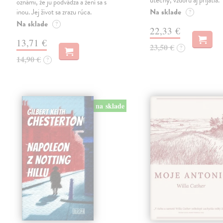
útechy, vzdoru aj prijatia.
oznámi, že ju podvádza a žení sa s
Na sklade
inou. Jej život sa zrazu rúca.
?
Na sklade
?
22,33 €
13,71 €
23,50 €
?
14,90 €
?
na sklade