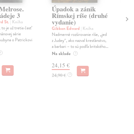
 Melrose.
Úpadok a zánik
Ná
ádeje 3
Rímskej ríše (druhé
Mat
vydanie)
Kad
d St.
| Kniha
a sp
 to je už tretia časť
Gibbon Edward
| Kniha
Dvad
ánovej série
Nadmerné rozširovanie ríše, „jed
mest
ubyna o Patrickovi
z Judey“, ako nazval kresťanstvo,
Do 
a barbari – to sú podľa britského...
Na sklade
?
?
16
24,15 €
16,
24,90 €
?