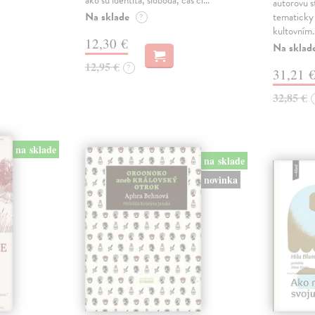
ako sú identita, sloboda, čas či…
autorovu s
Na sklade
tematicky 
?
kultovním
12,30 €
Na sklad
12,95 €
?
31,21 
32,85 €
na sklade
na sklade
novinka