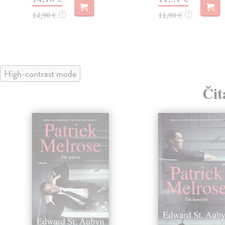
14,90 €
11,90 €
?
?
High-contrast mode
Čit
klade