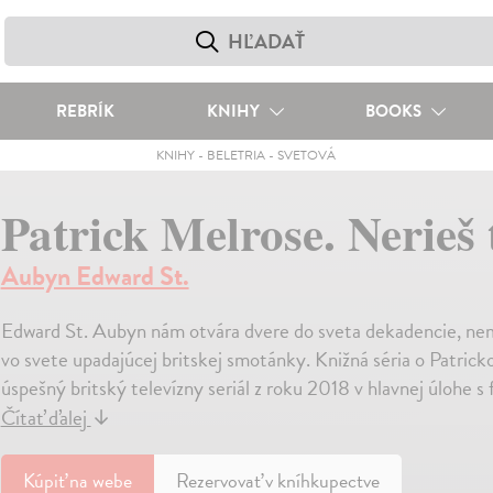
REBRÍK
KNIHY
BOOKS
KNIHY
-
BELETRIA
-
SVETOVÁ
Patrick Melrose. Nerieš 
Aubyn Edward St.
Edward St. Aubyn nám otvára dvere do sveta dekadencie, nemor
vo svete upadajúcej britskej smotánky. Knižná séria o Patrick
úspešný britský televízny seriál z roku 2018 v hlavnej úlo
Čítať ďalej
↓
Kúpiť
na webe
Rezervovať v kníhkupectve