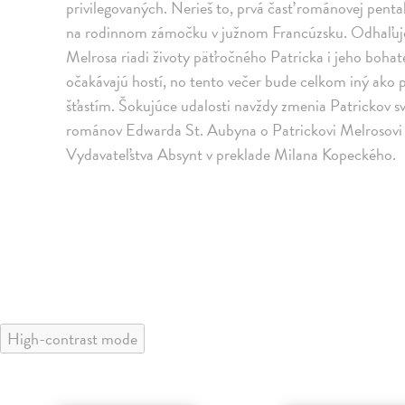
privilegovaných. Nerieš to, prvá časť románovej penta
na rodinnom zámočku v južnom Francúzsku. Odhaľuje,
Melrosa riadi životy päťročného Patricka i jeho bohat
očakávajú hostí, no tento večer bude celkom iný ako
šťastím. Šokujúce udalosti navždy zmenia Patrickov sve
románov Edwarda St. Aubyna o Patrickovi Melrosovi 
Vydavateľstva Absynt v preklade Milana Kopeckého.
High-contrast mode