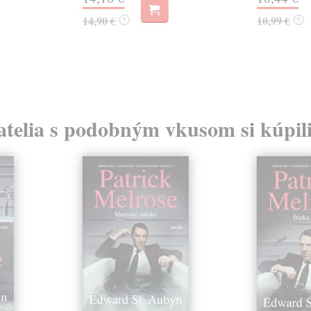
14,90 €
10,99 €
?
?
atelia s podobným vkusom si kúpili