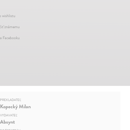
 wishlistu
iť známemu
na Facebooku
PREKLADATEĽ
Kopecký Milan
VYDAVATEĽ
Absynt