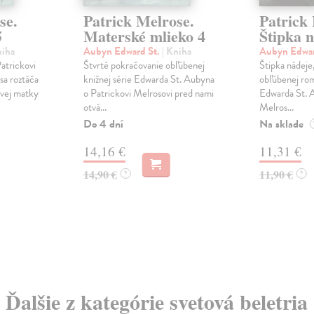
se.
Patrick Melrose.
Patrick
5
Materské mlieko 4
Štipka n
niha
Aubyn Edward St.
| Kniha
Aubyn Edwar
Patrickovi
Štvrté pokračovanie obľúbenej
Štipka nádeje,
sa roztáča
knižnej série Edwarda St. Aubyna
obľúbenej rom
ovej matky
o Patrickovi Melrosovi pred nami
Edwarda St. A
otvá...
Melros...
Do 4 dní
Na sklade
14,16 €
11,31 €
14,90 €
11,90 €
?
?
Ďalšie z kategórie svetová beletria