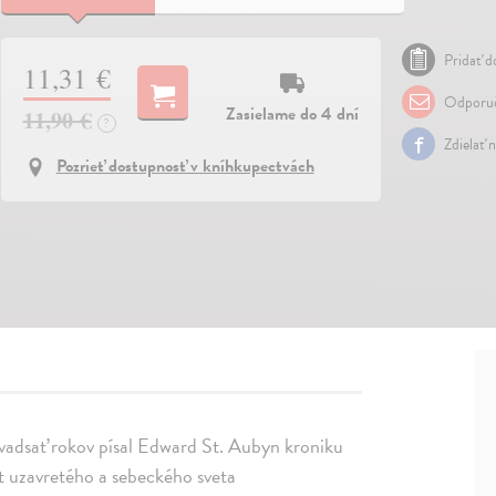
Pridať do
11,31 €
Odporuč
Zasielame do 4 dní
11,90 €
?
Zdielať 
Pozrieť dostupnosť v kníhkupectvách
dvadsať rokov písal Edward St. Aubyn kroniku
ét uzavretého a sebeckého sveta