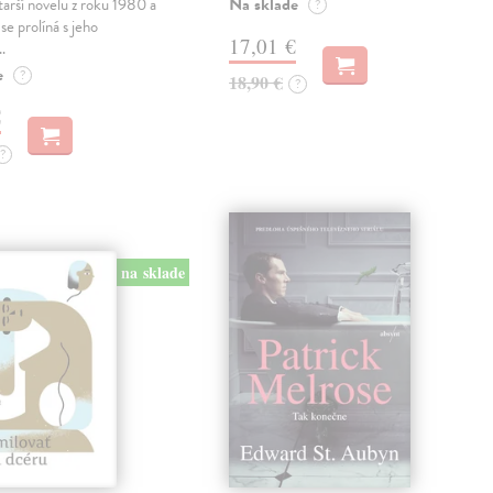
Na sklade
tarší novelu z roku 1980 a
?
se prolíná s jeho
17,01 €
…
e
?
18,90 €
?
€
?
na sklade