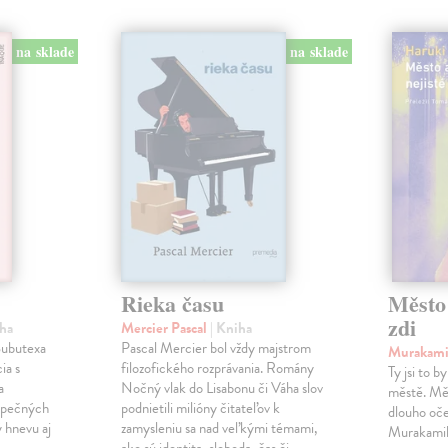
na sklade
na sklade
Rieka času
Město 
zdi
iha
Mercier Pascal
| Kniha
 Subutexa
Pascal Mercier bol vždy majstrom
Murakami
ia s
filozofického rozprávania. Romány
Ty jsi to b
a
Nočný vlak do Lisabonu či Váha slov
městě. Měs
ezpečných
podnietili milióny čitateľov k
dlouho oč
ý hnevu aj
zamysleniu sa nad veľkými témami,
Murakamih