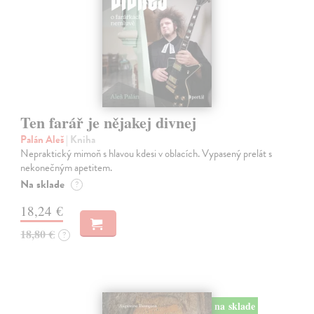
Ten farář je nějakej divnej
Palán Aleš
| Kniha
Nepraktický mimoň s hlavou kdesi v oblacích. Vypasený prelát s
nekonečným apetitem.
Na sklade
?
18,24 €
18,80 €
?
na sklade