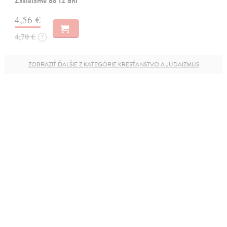
Zasielame do 12 dní
4,56 €
4,70 €
?
ZOBRAZIŤ ĎALŠIE Z KATEGÓRIE KRESŤANSTVO A JUDAIZMUS