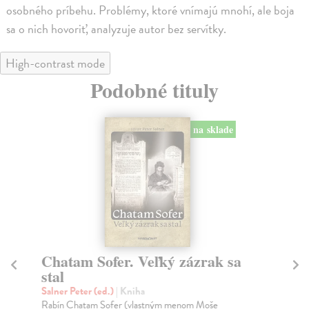
osobného príbehu. Problémy, ktoré vnímajú mnohí, ale boja
sa o nich hovoriť, analyzuje autor bez servítky.
High-contrast mode
Podobné tituly
na sklade
Chatam Sofer. Veľký zázrak sa
Sv
stal
Jo
Po 
Salner Peter (ed.)
| Kniha
a n
Rabín Chatam Sofer (vlastným menom Moše