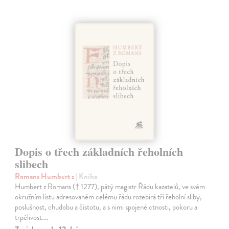
Dopis o třech základních řeholních
slibech
Romans Humbert z
| Kniha
Humbert z Romans († 1277), pátý magistr Řádu kazatelů, ve svém
okružním listu adresovaném celému řádu rozebírá tři řeholní sliby,
poslušnost, chudobu a čistotu, a s nimi spojené ctnosti, pokoru a
trpělivost.…