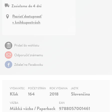
Zasielame do 4 dní
Pozrieť dostupnosť
v kníhkupectvách
Pridať do wishlistu
Odporučiť známemu
Zdielať na Facebooku
VYDAVATEĽ
POČET STRÁN
ROK VYDANIA
JAZYK
Kľak
164
2018
Slovenčina
VÄZBA
EAN
Mäkká väzba / Paperback
9788057001461