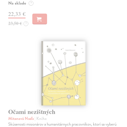
Na sklade
?
22,33 €
23,50 €
?
Očami nezištných
Mitanová Naďa
| Kniha
Skúsenosti misionárov a humanitárnych pracovníkov, ktorí sa vyberú