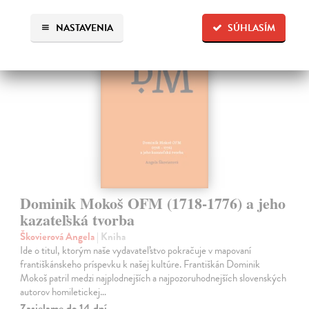
NASTAVENIA
SÚHLASÍM
Dominik Mokoš OFM (1718-1776) a jeho
kazateľská tvorba
Škovierová Angela
| Kniha
Ide o titul, ktorým naše vydavateľstvo pokračuje v mapovaní
františkánskeho príspevku k našej kultúre. Františkán Dominik
Mokoš patril medzi najplodnejších a najpozoruhodnejších slovenských
autorov homiletickej…
Zasielame do 14 dní