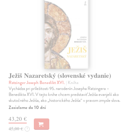
Ježiš Nazaretský (slovenské vydanie)
Ratzinger Joseph Benedikt XVI.
| Kniha
Vychádza pri príležitosti 95. narodenín Josepha Ratzingera –
Benedikta XVI. V tejto knihe chcem predstaviť Ježiša evanjelií ako
skutočného Ježiša, ako „historického Ježiša“ v pravom zmysle slova.
Zasielame do 10 dní
43,20 €
45,00 €
?