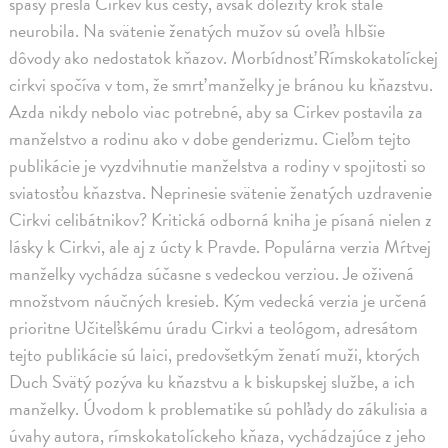
spásy prešla Cirkev kus cesty, avšak dôležitý krok stále
neurobila. Na svätenie ženatých mužov sú oveľa hlbšie
dôvody ako nedostatok kňazov. Morbídnosť Rímskokatolíckej
cirkvi spočíva v tom, že smrť manželky je bránou ku kňazstvu.
Azda nikdy nebolo viac potrebné, aby sa Cirkev postavila za
manželstvo a rodinu ako v dobe genderizmu. Cieľom tejto
publikácie je vyzdvihnutie manželstva a rodiny v spojitosti so
sviatosťou kňazstva. Neprinesie svätenie ženatých uzdravenie
Cirkvi celibátnikov? Kritická odborná kniha je písaná nielen z
lásky k Cirkvi, ale aj z úcty k Pravde. Populárna verzia Mŕtvej
manželky vychádza súčasne s vedeckou verziou. Je oživená
množstvom náučných kresieb. Kým vedecká verzia je určená
prioritne Učiteľskému úradu Cirkvi a teológom, adresátom
tejto publikácie sú laici, predovšetkým ženatí muži, ktorých
Duch Svätý pozýva ku kňazstvu a k biskupskej službe, a ich
manželky. Úvodom k problematike sú pohľady do zákulisia a
úvahy autora, rímskokatolíckeho kňaza, vychádzajúce z jeho