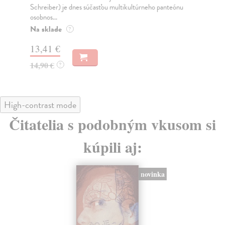
Schreiber) je dnes súčasťou multikultúrneho panteónu
Do
osobnos...
14
Na sklade
?
14
13,41 €
14,90 €
?
High-contrast mode
Čitatelia s podobným vkusom si
kúpili aj:
novinka