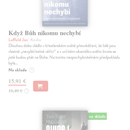
Když Bůh nikomu nechybí
Loffeld Jan
| Kniha
Dlouhou dobu vládlo v křesťanském světě přesvědčení, že lidé jsou
vlastně „nevyléčitelně věřící“ a v určitém okamžiku svého života se
jistě budou ptát na Boha. Na tomto nezpochybnitelném předpokladu
byla…
Na sklade
?
15,91 €
16,40 €
?
na sklade