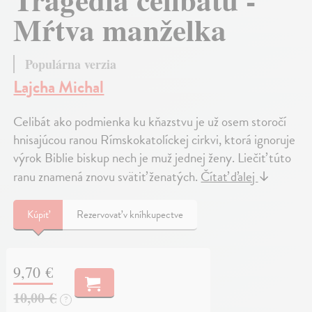
Mŕtva manželka
Populárna verzia
Lajcha Michal
Celibát ako podmienka ku kňazstvu je už osem storočí
hnisajúcou ranou Rímskokatolíckej cirkvi, ktorá ignoruje
výrok Biblie biskup nech je muž jednej ženy. Liečiť túto
ranu znamená znovu svätiť ženatých.
Čítať ďalej
↓
Kúpiť
Rezervovať v kníhkupectve
9,70 €
10,00 €
?