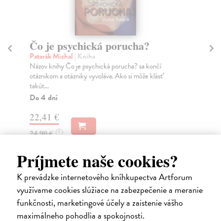
Čo je psychická porucha?
O
Patarák Michal
| Kniha
Zva
Názov knihy Čo je psychická porucha? sa končí
Mon
otáznikom a otázniky vyvoláva. Ako si môže klásť
otá
takút...
vzť.
Do 4 dní
Za
22,41 €
7,
24,90 €
7,
?
Príjmete naše cookies?
K prevádzke internetového kníhkupectva Artforum
Ďalšie z kategórie kresťanstvo a
využívame cookies slúžiace na zabezpečenie a meranie
funkčnosti, marketingové účely a zaistenie vášho
judaizmus
maximálneho pohodlia a spokojnosti.