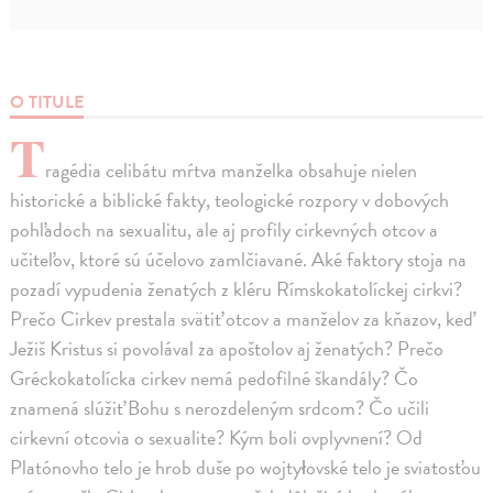
O TITULE
T
ragédia celibátu mŕtva manželka obsahuje nielen
historické a biblické fakty, teologické rozpory v dobových
pohľadoch na sexualitu, ale aj profily cirkevných otcov a
učiteľov, ktoré sú účelovo zamlčiavané. Aké faktory stoja na
pozadí vypudenia ženatých z kléru Rímskokatolíckej cirkvi?
Prečo Cirkev prestala svätiť otcov a manželov za kňazov, keď
Ježiš Kristus si povolával za apoštolov aj ženatých? Prečo
Gréckokatolícka cirkev nemá pedofilné škandály? Čo
znamená slúžiť Bohu s nerozdeleným srdcom? Čo učili
cirkevní otcovia o sexualite? Kým boli ovplyvnení? Od
Platónovho telo je hrob duše po wojtyłovské telo je sviatosťou