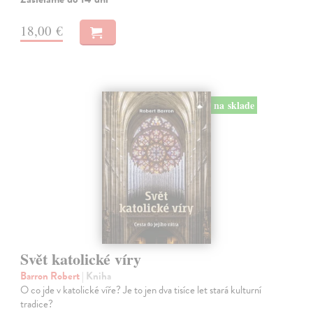
18,00 €
na sklade
Svět katolické víry
Barron Robert
| Kniha
O co jde v katolické víře? Je to jen dva tisíce let stará kulturní
tradice?