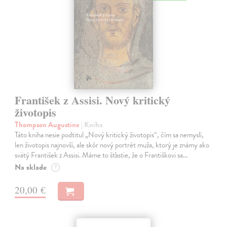
František z Assisi. Nový kritický
životopis
Thompson Augustine
| Kniha
Táto kniha nesie podtitul „Nový kritický životopis“, čím sa nemyslí,
len životopis najnovší, ale skôr nový portrét muža, ktorý je známy ako
svätý František z Assisi. Máme to šťastie, že o Františkovi sa…
Na sklade
?
20,00 €