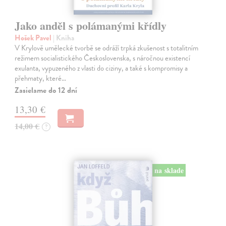
Jako anděl s polámanými křídly
Hošek Pavel
| Kniha
V Krylově umělecké tvorbě se odráží trpká zkušenost s totalitním
režimem socialistického Československa, s náročnou existencí
exulanta, vypuzeného z vlasti do ciziny, a také s kompromisy a
přehmaty, které…
Zasielame do 12 dní
13,30 €
14,00 €
?
na sklade