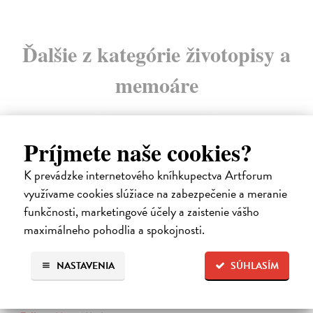
Ďalšie z kategórie životopisy a
memoáre
na sklade
Príjmete naše cookies?
K prevádzke internetového kníhkupectva Artforum
využívame cookies slúžiace na zabezpečenie a meranie
funkčnosti, marketingové účely a zaistenie vášho
maximálneho pohodlia a spokojnosti.
NASTAVENIA
SÚHLASÍM
Táňa / Praha 3 / Žižkov