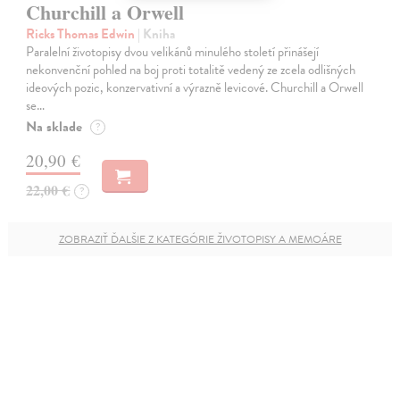
Churchill a Orwell
Ricks Thomas Edwin
| Kniha
Paralelní životopisy dvou velikánů minulého století přinášejí
nekonvenční pohled na boj proti totalitě vedený ze zcela odlišných
ideových pozic, konzervativní a výrazně levicové. Churchill a Orwell
se…
Na sklade
?
20,90 €
22,00 €
?
ZOBRAZIŤ ĎALŠIE Z KATEGÓRIE ŽIVOTOPISY A MEMOÁRE