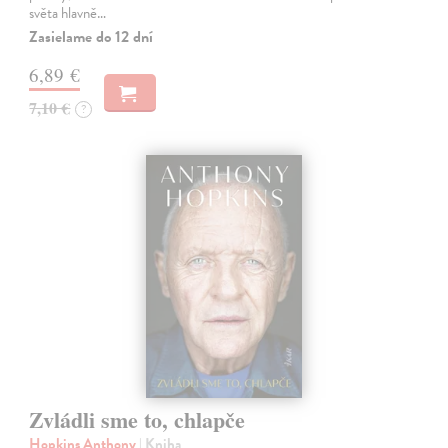
světa hlavně…
Zasielame do 12 dní
6,89 €
7,10 €
?
Zvládli sme to, chlapče
Hopkins Anthony
| Kniha