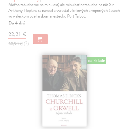
Možno zabudneme na minulosť, ale minulosť nezabudne na nás Sir
Anthony Hopkins sa narodil a vyrastal v krízových a vojnových časoch
vo waleskom oceliarskom mestečku Port Talbot.
Do 4 dní
22,21 €
22,90 €
?
na sklade