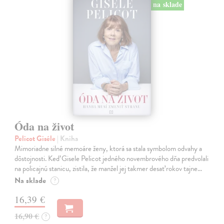
na sklade
Óda na život
Pelicot Giséle
| Kniha
Mimoriadne silné memoáre ženy, ktorá sa stala symbolom odvahy a
dôstojnosti. Keď Gisele Pelicot jedného novembrového dňa predvolali
na policajnú stanicu, zistila, že manžel jej takmer desať rokov tajne…
Na sklade
?
16,39 €
16,90 €
?