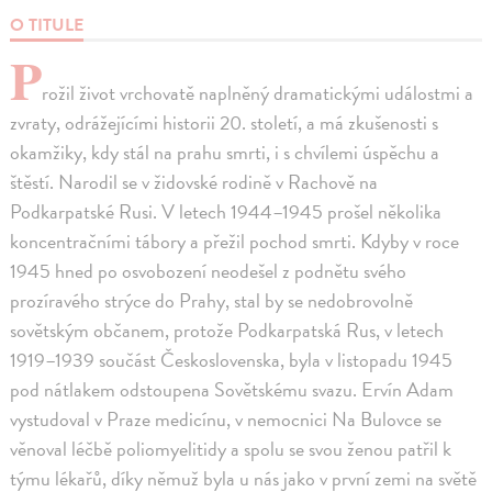
O TITULE
P
rožil život vrchovatě naplněný dramatickými událostmi a
zvraty, odrážejícími historii 20. století, a má zkušenosti s
okamžiky, kdy stál na prahu smrti, i s chvílemi úspěchu a
štěstí. Narodil se v židovské rodině v Rachově na
Podkarpatské Rusi. V letech 1944–1945 prošel několika
koncentračními tábory a přežil pochod smrti. Kdyby v roce
1945 hned po osvobození neodešel z podnětu svého
prozíravého strýce do Prahy, stal by se nedobrovolně
sovětským občanem, protože Podkarpatská Rus, v letech
1919–1939 součást Československa, byla v listopadu 1945
pod nátlakem odstoupena Sovětskému svazu. Ervín Adam
vystudoval v Praze medicínu, v nemocnici Na Bulovce se
věnoval léčbě poliomyelitidy a spolu se svou ženou patřil k
týmu lékařů, díky němuž byla u nás jako v první zemi na světě