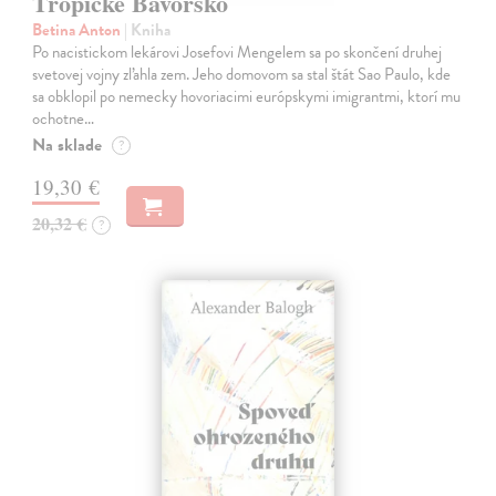
Tropické Bavorsko
Betina Anton
| Kniha
Po nacistickom lekárovi Josefovi Mengelem sa po skončení druhej
svetovej vojny zľahla zem. Jeho domovom sa stal štát Sao Paulo, kde
sa obklopil po nemecky hovoriacimi európskymi imigrantmi, ktorí mu
ochotne…
Na sklade
?
19,30 €
20,32 €
?