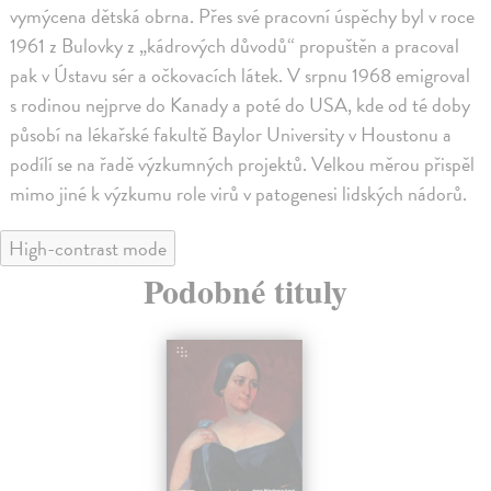
vymýcena dětská obrna. Přes své pracovní úspěchy byl v roce
1961 z Bulovky z „kádrových důvodů“ propuštěn a pracoval
pak v Ústavu sér a očkovacích látek. V srpnu 1968 emigroval
s rodinou nejprve do Kanady a poté do USA, kde od té doby
působí na lékařské fakultě Baylor University v Houstonu a
podílí se na řadě výzkumných projektů. Velkou měrou přispěl
mimo jiné k výzkumu role virů v patogenesi lidských nádorů.
High-contrast mode
Podobné tituly