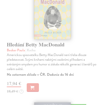
Hledání Betty MacDonald
Becker Paula
| Kniha
Americkou spisovatelku Betty MacDonald není třeba dlouze
představovat. Svými knihami nabitými osobními příhodami a
svérázným smyslem pro humor si získala několik generací čtenářů po
celém světě.
Na externom sklade v ČR. Dodanie do 16 dní
17,94 €
18,49 €
?