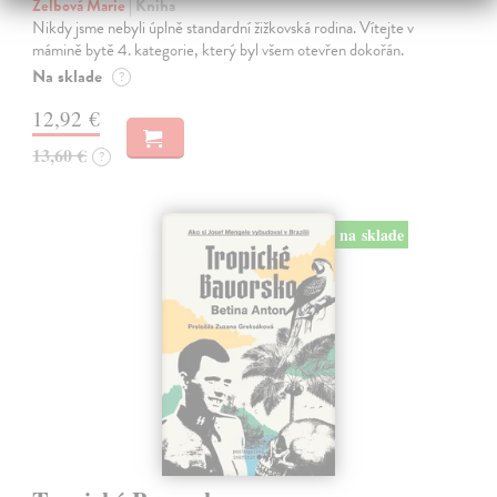
Zelbová Marie
| Kniha
Nikdy jsme nebyli úplně standardní žižkovská rodina. Vítejte v
mámině bytě 4. kategorie, který byl všem otevřen dokořán.
Na sklade
?
12,92 €
13,60 €
?
na sklade