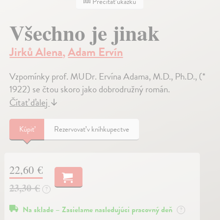
Prečítať ukážku
Všechno je jinak
Jirků Alena
,
Adam Ervín
Vzpomínky prof. MUDr. Ervína Adama, M.D., Ph.D., (*
1922) se čtou skoro jako dobrodružný román.
Čítať ďalej
↓
Kúpiť
Rezervovať v kníhkupectve
22,60 €
23,30 €
?
Na sklade – Zasielame nasledujúci pracovný deň
?