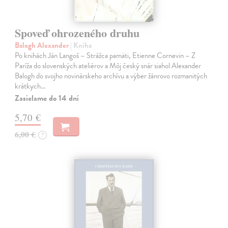
Spoveď ohrozeného druhu
Balogh Alexander
| Kniha
Po knihách Ján Langoš – Strážca pamäti, Etienne Cornevin – Z
Paríža do slovenských ateliérov a Môj český snár siahol Alexander
Balogh do svojho novinárskeho archívu a výber žánrovo rozmanitých
krátkych…
Zasielame do 14 dní
5,70 €
6,00 €
?