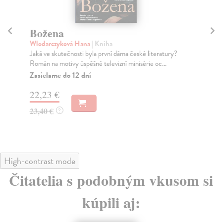
Božena
Au
Wlodarczyková Hana
| Kniha
Tw
Jaká ve skutečnosti byla první dáma české literatury?
Dru
Román na motivy úspěšné televizní minisérie oc...
Twa
Zasielame do 12 dní
Za
22,23 €
26
23,40 €
28
?
High-contrast mode
Čitatelia s podobným vkusom si
kúpili aj: