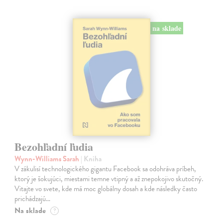
na sklade
Bezohľadní ľudia
Wynn-Williams Sarah
| Kniha
V zákulisí technologického gigantu Facebook sa odohráva príbeh,
ktorý je šokujúci, miestami temne vtipný a až znepokojivo skutočný.
Vitajte vo svete, kde má moc globálny dosah a kde následky často
prichádzajú…
Na sklade
?