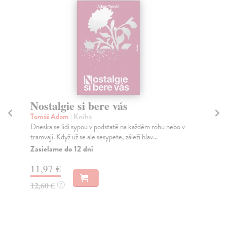
Nostalgie si bere vás
Ví
Tomáš Adam
| Kniha
Fo
Dneska se lidi sypou v podstatě na každém rohu nebo v
Rom
tramvaji. Když už se ale sesypete, záleží hlav...
poe
Zasielame do 12 dní
Na
11,97 €
11
12,60 €
11
?