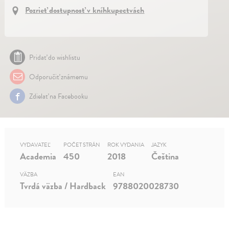
Pozrieť dostupnosť v kníhkupectvách
Pridať do wishlistu
Odporučiť známemu
Zdielať na Facebooku
VYDAVATEĽ
POČET STRÁN
ROK VYDANIA
JAZYK
Academia
450
2018
Čeština
VÄZBA
EAN
Tvrdá väzba / Hardback
9788020028730