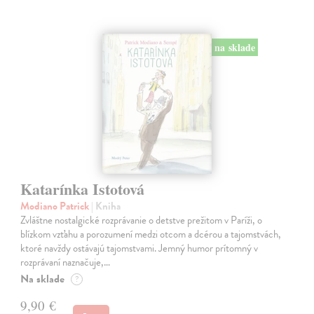
na sklade
Katarínka Istotová
Modiano Patrick
| Kniha
Zvláštne nostalgické rozprávanie o detstve prežitom v Paríži, o
blízkom vzťahu a porozumení medzi otcom a dcérou a tajomstvách,
ktoré navždy ostávajú tajomstvami. Jemný humor prítomný v
rozprávaní naznačuje,…
Na sklade
?
9,90 €