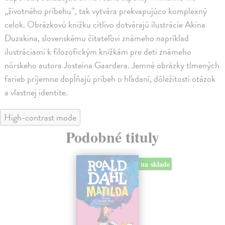
„životného príbehu“, tak vytvára prekvapujúco komplexný
celok. Obrázkovú knižku citlivo dotvárajú ilustrácie Akina
Duzakina, slovenskému čitateľovi známeho napríklad
ilustráciami k filozofickým knižkám pre deti známeho
nórskeho autora Josteina Gaardera. Jemné obrázky tlmených
farieb príjemne dopĺňajú príbeh o hľadaní, dôležitosti otázok
a vlastnej identite.
High-contrast mode
Podobné tituly
na sklade