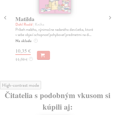
Matilda
Zo
Dahl Roald
| Kniha
Bo
Príbeh malého, výnimočne nadaného dievčatka, ktoré
Ďal
v sebe objaví schopnosť pohybovať predmetmi na di...
deň
Na sklade
Na
?
10,35 €
9,
11,50 €
9,
?
High-contrast mode
Čitatelia s podobným vkusom si
kúpili aj: