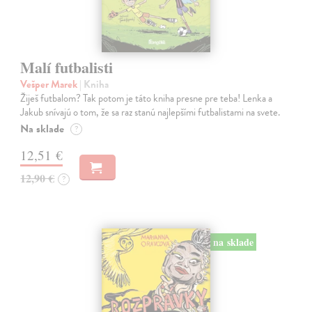
Malí futbalisti
Vešper Marek
| Kniha
Žiješ futbalom? Tak potom je táto kniha presne pre teba! Lenka a
Jakub snívajú o tom, že sa raz stanú najlepšími futbalistami na svete.
Na sklade
?
12,51 €
12,90 €
?
na sklade