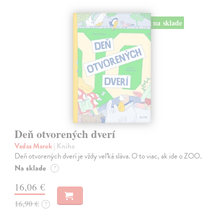
na sklade
Deň otvorených dverí
Vadas Marek
| Kniha
Deň otvorených dverí je vždy veľká sláva. O to viac, ak ide o ZOO.
Na sklade
?
16,06 €
16,90 €
?