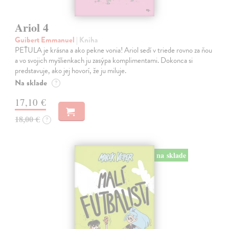
Ariol 4
Guibert Emmanuel
| Kniha
PEŤULA je krásna a ako pekne vonia! Ariol sedí v triede rovno za ňou
a vo svojich myšlienkach ju zasýpa komplimentami. Dokonca si
predstavuje, ako jej hovorí, že ju miluje.
Na sklade
?
17,10 €
18,00 €
?
na sklade