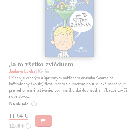
Ja to všetko zvládnem
Jecková Lenka
| Kniha
Príbeh je veselým a úprimným pohľadom druháha Adama na
každodenný školský život. Adam s humorom opisuje, aké náročné je
pre neho ranné vstávanie, povinná školská dochádzka, hŕba zošitov či
nové slovo…
Na sklade
?
11,64 €
12,00 €
?