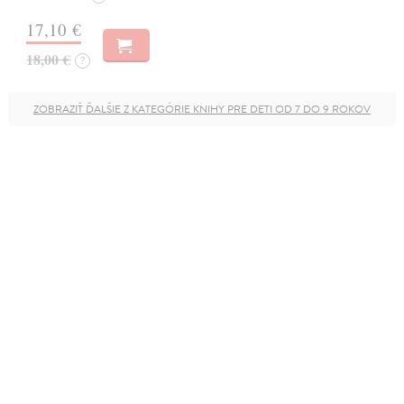
17,10 €
18,00 €
?
ZOBRAZIŤ ĎALŠIE Z KATEGÓRIE KNIHY PRE DETI OD 7 DO 9 ROKOV