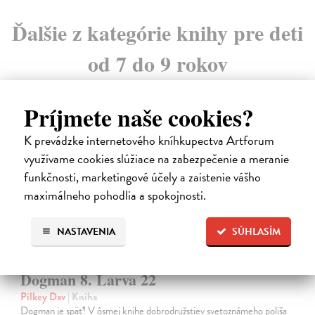
Ďalšie z kategórie knihy pre deti
od 7 do 9 rokov
Príjmete naše cookies?
K prevádzke internetového kníhkupectva Artforum
využívame cookies slúžiace na zabezpečenie a meranie
funkčnosti, marketingové účely a zaistenie vášho
maximálneho pohodlia a spokojnosti.
NASTAVENIA
SÚHLASÍM
Dogman 8. Larva 22
Pilkey Dav
| Kniha
Dogman je späť! V ôsmej knihe dobrodružstiev svetoznámeho poliša