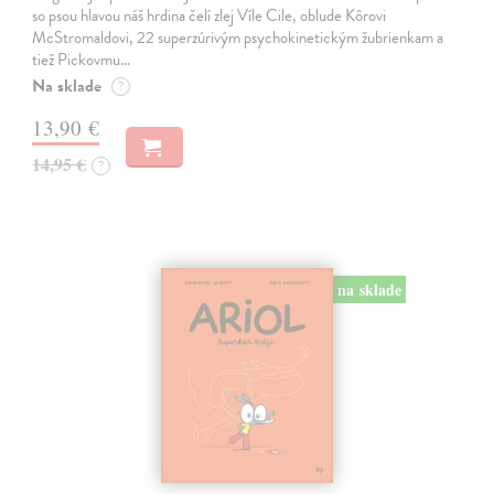
so psou hlavou náš hrdina čelí zlej Víle Cile, oblude Kôrovi
McStromaldovi, 22 superzúrivým psychokinetickým žubrienkam a
tiež Pickovmu…
Na sklade
?
13,90 €
14,95 €
?
na sklade