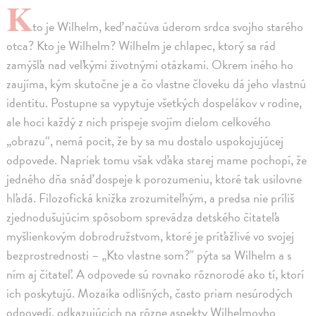
K
to je Wilhelm, keď načúva úderom srdca svojho starého
otca? Kto je Wilhelm? Wilhelm je chlapec, ktorý sa rád
zamýšľa nad veľkými životnými otázkami. Okrem iného ho
zaujíma, kým skutočne je a čo vlastne človeku dá jeho vlastnú
identitu. Postupne sa vypytuje všetkých dospelákov v rodine,
ale hoci každý z nich prispeje svojím dielom celkového
„obrazu“, nemá pocit, že by sa mu dostalo uspokojujúcej
odpovede. Napriek tomu však vďaka starej mame pochopí, že
jedného dňa snáď dospeje k porozumeniu, ktoré tak usilovne
hľadá. Filozofická knižka zrozumiteľným, a predsa nie príliš
zjednodušujúcim spôsobom sprevádza detského čitateľa
myšlienkovým dobrodružstvom, ktoré je príťažlivé vo svojej
bezprostrednosti – „Kto vlastne som?" pýta sa Wilhelm a s
ním aj čitateľ. A odpovede sú rovnako rôznorodé ako tí, ktorí
ich poskytujú. Mozaika odlišných, často priam nesúrodých
odpovedí, odkazujúcich na rôzne aspekty Wilhelmovho