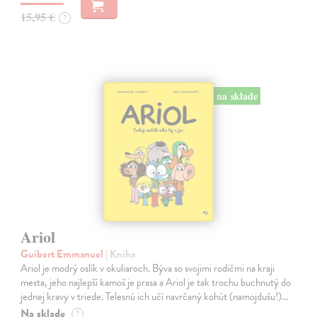
15,95 €
?
na sklade
Ariol
Guibert Emmanuel
| Kniha
Ariol je modrý oslík v okuliaroch. Býva so svojimi rodičmi na kraji
mesta, jeho najlepší kamoš je prasa a Ariol je tak trochu buchnutý do
jednej kravy v triede. Telesnú ich učí navrčaný kohút (namojdušu!)…
Na sklade
?