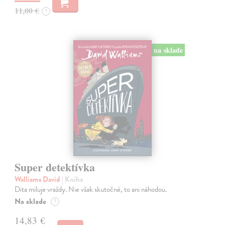
11,00 €
?
na sklade
Super detektívka
Walliams David
| Kniha
Dita miluje vraždy. Nie však skutočné, to ani náhodou.
Na sklade
?
14,83 €