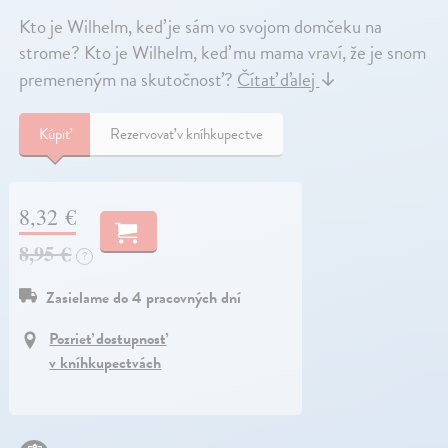
Kto je Wilhelm, keď je sám vo svojom domčeku na
strome? Kto je Wilhelm, keď mu mama vraví, že je snom
premeneným na skutočnosť?
Čítať ďalej
↓
Kúpiť
Rezervovať v kníhkupectve
8,32 €
8,95 €
?
Zasielame do 4 pracovných dní
Pozrieť dostupnosť
v kníhkupectvách