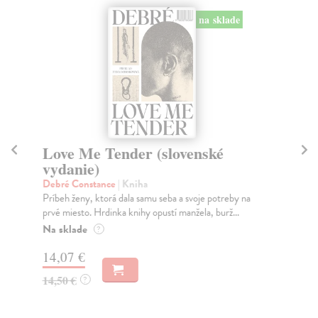
na sklade
Love Me Tender (slovenské
Ar
vydanie)
Sl
Debré Constance
| Kniha
Hr
Príbeh ženy, ktorá dala samu seba a svoje potreby na
Kni
prvé miesto. Hrdinka knihy opustí manžela, burž...
sme
Na sklade
Na
?
14,07 €
23
14,50 €
24
?