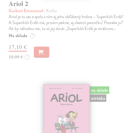
Ariol 2
Guibert Emmanuel
| Kniha
Ariol je tu zas a spolu s ním aj jeho obľúbený hrdina – Superkôň Erdži!
A Superkôň Erdži má, prosím pekne, aj vlastnú pesničku! Poznáte ju?
Ak by náhodou nie, tu sú jej slová: „Superkôň Erdži je strážcom…
Na sklade
?
17,10 €
18,00 €
?
na sklade
novinka