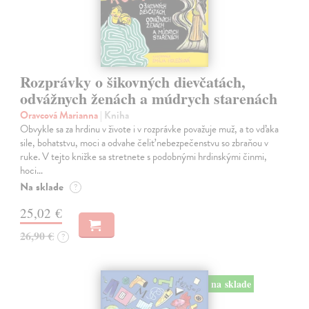
Rozprávky o šikovných dievčatách,
odvážnych ženách a múdrych starenách
Oravcová Marianna
| Kniha
Obvykle sa za hrdinu v živote i v rozprávke považuje muž, a to vďaka
sile, bohatstvu, moci a odvahe čeliť nebezpečenstvu so zbraňou v
ruke. V tejto knižke sa stretnete s podobnými hrdinskými činmi,
hoci…
Na sklade
?
25,02 €
26,90 €
?
na sklade