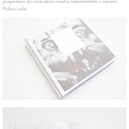
příspěvkem do nové edice našeho nakladatelství s názvem
Polární záře.