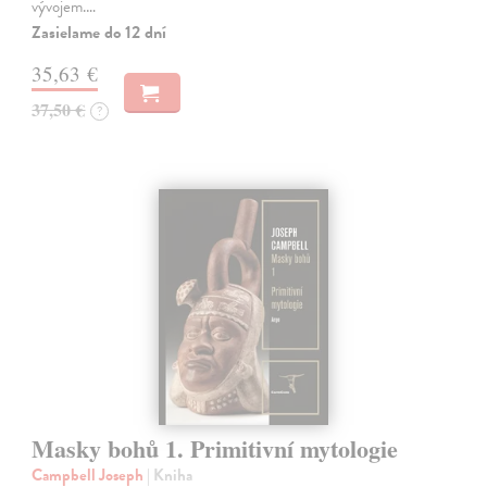
vývojem.…
Zasielame do 12 dní
35,63 €
37,50 €
?
Masky bohů 1. Primitivní mytologie
Campbell Joseph
| Kniha