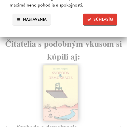
maximálneho pohodlia a spokojnosti.
37,50 €
?
NASTAVENIA
SÚHLASÍM
High-contrast mode
Čitatelia s podobným vkusom si
kúpili aj:
ie
Růže prší krásná...