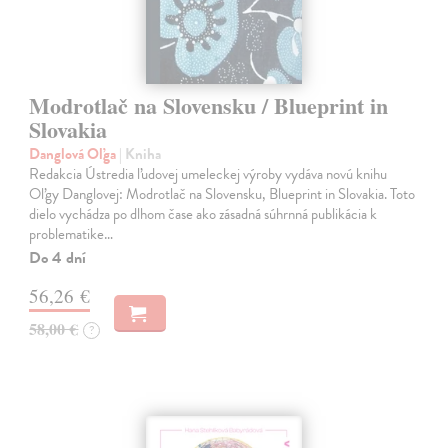
Modrotlač na Slovensku / Blueprint in
Slovakia
Danglová Oľga
| Kniha
Redakcia Ústredia ľudovej umeleckej výroby vydáva novú knihu
Oľgy Danglovej: Modrotlač na Slovensku, Blueprint in Slovakia. Toto
dielo vychádza po dlhom čase ako zásadná súhrnná publikácia k
problematike…
Do 4 dní
56,26 €
58,00 €
?