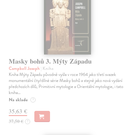
Masky bohů 3. Mýty Západu
Campbell Joseph
| Kniha
Kniha Mýty Západu původně vyšla v roce 1964 jako třetí svazek
monumentální čtyřdílné série Masky bohů a stejně jako nová vydání
předchozích dílů, Primitivní mytologie a Orientální mytologie, i tato
kniha…
Na sklade
?
35,63 €
37,50 €
?