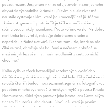
počasí, rozum. Jorgensen v knize cituje životní názor jednoho
obyvatele východního Grónska: „Nevím nic, ale život mě
neustále vystavuje silám, které jsou mocnější než já. Máme
zkušenosti generací, protože žít je těžké a muži ani ženy
svému osudu nikdy neuniknou. Proto věříme ve zlo. Na dobro
není třeba brát zřetel, neboť je dobré samo o sobě a
nepotřebuje žádné uctívání. Naproti tomu zlo, které na nás
číhá ve tmě, ohrožuje nás bouřemi a nečasem a vkrádá se
mezi nás jak lezavá mlha, musíme odhánět z cest, po nichž
chodíme.“
Kniha vyšla ve třech beznadějně rozebraných vydáních v
dánštině a v grónském a anglickém překladu. Díky české verzi
se čeští čtenáři budou moci seznámit zejména s fotografickou
podobou mnoha vypravěčů Grónských mýtů a pověstí Knuda
Rasmussena, důležitých postav z jeho bestselleru Cesta bílým
tichem či autorů z jeho debutu Noví lidé, který je prvním