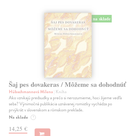
na sklade
Šaj pes dovakeras / Môžeme sa dohodnúť
Hübschmannová Milena
| Kniha
Ako vznikajú predsudky a prečo si nerozumieme, hoci žijeme vedľa
seba? Výnimočná publikácia uznávanej romistky vychádza po
prvýkrát v slovenskom a rómskom preklade.
Na sklade
?
14,25 €