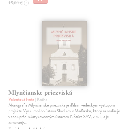
15,00 €
?
Mlynčianske priezviská
Valentová Iveta
| Kniha
Monografia Mlynčianske priezviská je ďalším vedeckým výstupom
projektu Výskumného ústavu Slovákov v Maďarsku, ktorý sa realizuje
v spolupráci s Jazykovedným ústavom Ľ. Štúra SAV, v. v. i., a je
zameraný…