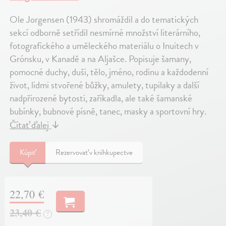
Ole Jorgensen (1943) shromáždil a do tematických
sekcí odborně setřídil nesmírné množství literárního,
fotografického a uměleckého materiálu o Inuitech v
Grónsku, v Kanadě a na Aljašce. Popisuje šamany,
pomocné duchy, duši, tělo, jméno, rodinu a každodenní
život, lidmi stvořené bůžky, amulety, tupilaky a další
nadpřirozené bytosti, zaříkadla, ale také šamanské
bubínky, bubnové písně, tanec, masky a sportovní hry.
Čítať ďalej
↓
Kúpiť
Rezervovať v kníhkupectve
22,70 €
23,40 €
?