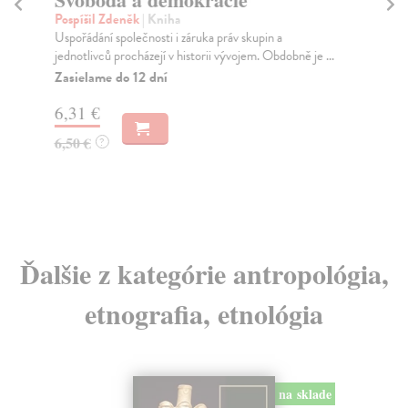
Janečková Marie
| Kniha
v skupin a
Zájemci o českou barokní tvorbu dostávají do ru
vojem. Obdobně je ...
novinku autorského kolektivu z Filozofické fakult.
Zasielame do 12 dní
16,30 €
16,80 €
?
Ďalšie z kategórie antropológia,
etnografia, etnológia
na sklade