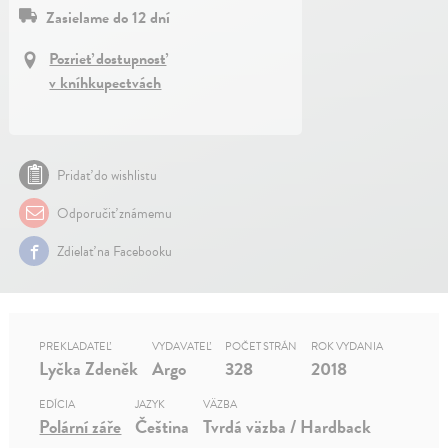
Zasielame do 12 dní
Pozrieť dostupnosť
v kníhkupectvách
Pridať do wishlistu
Odporučiť známemu
Zdielať na Facebooku
PREKLADATEĽ
VYDAVATEĽ
POČET STRÁN
ROK VYDANIA
Lyčka Zdeněk
Argo
328
2018
EDÍCIA
JAZYK
VÄZBA
Polární záře
Čeština
Tvrdá väzba / Hardback