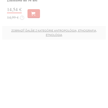
Zasielame do 14 dní
14,54 €
14,99 €
?
ZOBRAZIŤ ĎALŠIE Z KATEGÓRIE ANTROPOLÓGIA, ETNOGRAFIA,
ETNOLÓGIA