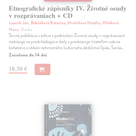
Etnografické zápisníky IV. Životné osudy
v rozprávaniach + CD
Lazorík Ján, Babčáková Katarína, Hrebíková Natália, Hlôšková
Hana
| Kniha
Štvrtá publikácia z edície s podtitulom Životné osudy v rozprávaniach
nadväzuje na predchádzajúce diely a predstavuje čitateľom vzácne
bohatstvo z oblasti nehmotného kultúrneho dedičstva Spiša, Šariša…
Zasielame do 14 dní
18,30 €