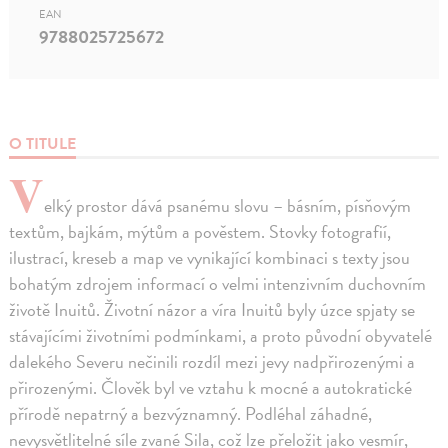
EAN
9788025725672
O TITULE
V
elký prostor dává psanému slovu – básním, písňovým
textům, bajkám, mýtům a pověstem. Stovky fotografií,
ilustrací, kreseb a map ve vynikající kombinaci s texty jsou
bohatým zdrojem informací o velmi intenzivním duchovním
životě Inuitů. Životní názor a víra Inuitů byly úzce spjaty se
stávajícími životními podmínkami, a proto původní obyvatelé
dalekého Severu nečinili rozdíl mezi jevy nadpřirozenými a
přirozenými. Člověk byl ve vztahu k mocné a autokratické
přírodě nepatrný a bezvýznamný. Podléhal záhadné,
nevysvětlitelné síle zvané Sila, což lze přeložit jako vesmír,