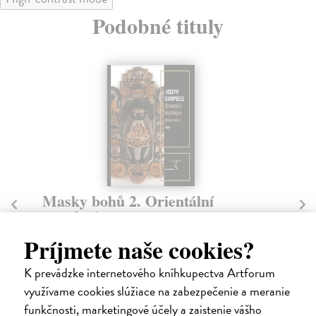
Podobné tituly
Masky bohů 1. Primitivní
M
mytologie
Ca
Kn
Campbell Joseph
| Kniha
Príjmete naše cookies?
tř
Primitivní mytologie je prvním dílem monumentální
čtyřsvazkové série předního světového komparativní...
Na
K prevádzke internetového kníhkupectva Artforum
Zasielame do 12 dní
3
využívame cookies slúžiace na zabezpečenie a meranie
35,63 €
funkčnosti, marketingové účely a zaistenie vášho
37