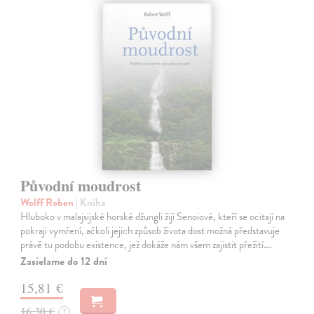
Původní moudrost
Wolff Roben
| Kniha
Hluboko v malajsijské horské džungli žijí Senoiové, kteří se ocitají na
pokraji vymření, ačkoli jejich způsob života dost možná představuje
právě tu podobu existence, jež dokáže nám všem zajistit přežití.…
Zasielame do 12 dní
15,81 €
16,30 €
?