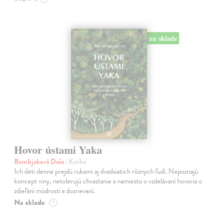
na sklade
Hovor ústami Yaka
Bombjaková Daša
| Kniha
Ich deti denne prejdú rukami aj dvadsiatich rôznych ľudí. Nepoznajú
koncept viny, netolerujú chvastanie a namiesto o vzdelávaní hovoria o
zdieľaní múdrosti a dozrievaní.
Na sklade
?