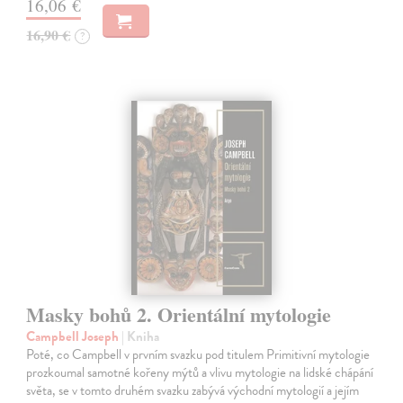
16,06 €
16,90 €
?
Masky bohů 2. Orientální mytologie
Campbell Joseph
| Kniha
Poté, co Campbell v prvním svazku pod titulem Primitivní mytologie
prozkoumal samotné kořeny mýtů a vlivu mytologie na lidské chápání
světa, se v tomto druhém svazku zabývá východní mytologií a jejím