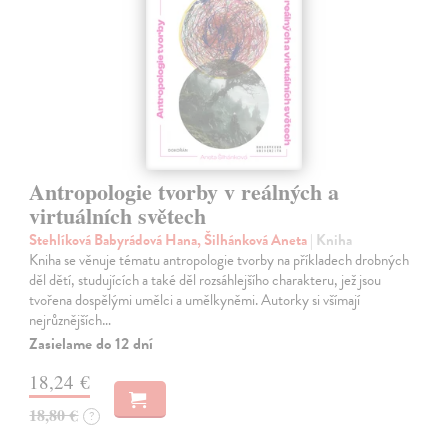
Antropologie tvorby v reálných a
virtuálních světech
Stehlíková Babyrádová Hana, Šilhánková Aneta
| Kniha
Kniha se věnuje tématu antropologie tvorby na příkladech drobných
děl dětí, studujících a také děl rozsáhlejšího charakteru, jež jsou
tvořena dospělými umělci a umělkyněmi. Autorky si všímají
nejrůznějších…
Zasielame do 12 dní
18,24 €
18,80 €
?