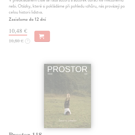
V předkládaném čísle se řada autorů a autorek obrací ke hvězdnému
nebi. Otázky, které si pokládáme při pohledu vzhůru, nás provázejí po
celou historii lidstva.
Zasielame do 12 dní
10,48 €
10,80 €
?
Prostor 118