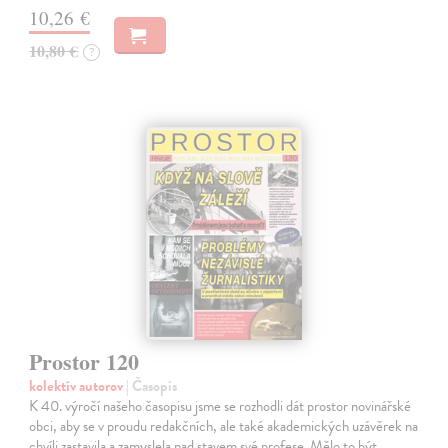
10,26 €
10,80 €
?
Prostor 120
kolektív autorov
| Časopis
K 40. výročí našeho časopisu jsme se rozhodli dát prostor novinářské
obci, aby se v proudu redakčních, ale také akademických uzávěrek na
chvíli zastavila a zamyslela nad stavem své profese. Mělo to být…