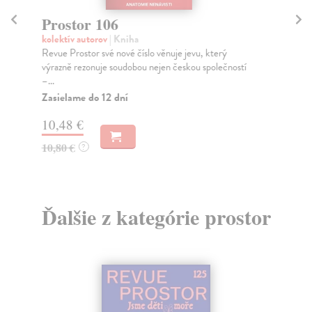
Prostor 106
P
kolektív autorov
| Kniha
kol
Revue Prostor své nové číslo věnuje jevu, který
Tém
výrazně rezonuje soudobou nejen českou společností
dob
–...
Za
Zasielame do 12 dní
7,
10,48 €
7,
10,80 €
?
Ďalšie z kategórie prostor