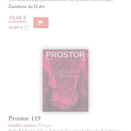
Zasielame do 12 dní
10,48 €
10,80 €
?
Prostor 119
kolektív autorov
| Časopis