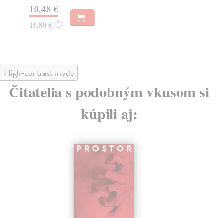
10,48 €
10
10,80 €
?
10
High-contrast mode
Čitatelia s podobným vkusom si
kúpili aj: