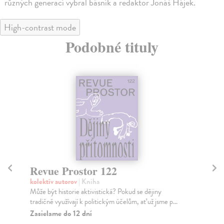
různých generací vybral básník a redaktor Jonáš Hájek.
High-contrast mode
Podobné tituly
Revue Prostor 122
P
kolektív autorov
| Kniha
kol
Může být historie aktivistická? Pokud se dějiny
Rev
tradičně využívají k politickým účelům, ať už jsme p...
výr
–...
Zasielame do 12 dní
Za