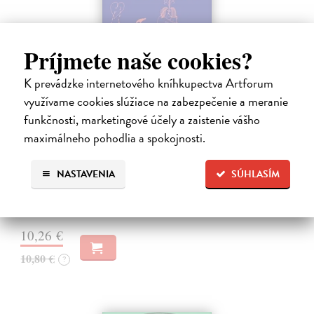
Príjmete naše cookies?
K prevádzke internetového kníhkupectva Artforum
využívame cookies slúžiace na zabezpečenie a meranie
Revue Prostor 125
funkčnosti, marketingové účely a zaistenie vášho
maximálneho pohodlia a spokojnosti.
kolektív autorov
| Časopis
Číslo věnované takzvaným modrým humanitním vědám (blue
humanities) se zabývá vodou ve všech jejích podobách – od moří a
NASTAVENIA
SÚHLASÍM
oceánů po nádrže, řeky či mokřady. Z vody vzešel život a proměna
vodních tras bude…
Zasielame do 12 dní
10,26 €
10,80 €
?