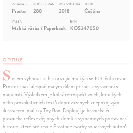
VYDAVATEĽ
POČET STRÁN
ROK VYDANIA
JAZYK
Prostor
288
2018
Čeština
VÄZBA
EAN
Mäkká väzba / Paperback
KOS247050
O TITULE
S
cílem vyhnout se historizujícímu kýči se 109. číslo revue
Prostor snaží alespoň malým dílem přispět k vyrovnání s
minulostí. Výsledkem je koláž retrospektivních, kritických
nebo provokativních textů doprovázených znepokojivými
ilustracemi malířky Toy Box. Doplňují je básnické či
prozaické reflexe dějinných zlomů a významných postav naší
historie, které pro revue Prostor z tvorby současných autorů