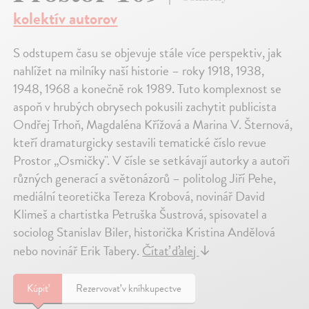
kolektív autorov
S odstupem času se objevuje stále více perspektiv, jak
nahlížet na milníky naší historie – roky 1918, 1938,
1948, 1968 a konečně rok 1989. Tuto komplexnost se
aspoň v hrubých obrysech pokusili zachytit publicista
Ondřej Trhoň, Magdaléna Křížová a Marina V. Šternová,
kteří dramaturgicky sestavili tematické číslo revue
Prostor „Osmičky". V čísle se setkávají autorky a autoři
různých generací a světonázorů – politolog Jiří Pehe,
mediální teoretička Tereza Krobová, novinář David
Klimeš a chartistka Petruška Šustrová, spisovatel a
sociolog Stanislav Biler, historička Kristina Andělová
nebo novinář Erik Tabery.
Čítať ďalej
↓
Kúpiť
Rezervovať v kníhkupectve