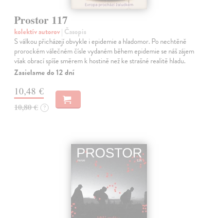
Prostor 117
kolektív autorov
| Časopis
S válkou přicházejí obvykle i epidemie a hladomor. Po nechtěně
prorockém válečném čísle vydaném během epidemie se náš zájem
však obrací spíše směrem k hostině než ke strašné realitě hladu.
Zasielame do 12 dní
10,48 €
10,80 €
?