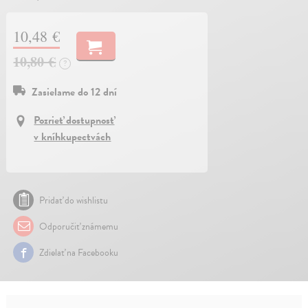
10,48 €
10,80 €
?
Zasielame do 12 dní
Pozrieť dostupnosť
v kníhkupectvách
Pridať do wishlistu
Odporučiť známemu
Zdielať na Facebooku