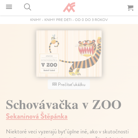
KNIHY
-
KNIHY PRE DETI
-
OD 0 DO 3 ROKOV
Prečítať ukážku
Schovávačka v ZOO
Sekaninová Štěpánka
Niektoré veci vyzerajú byť úplne iné, ako v skutočnosti