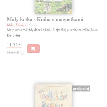
Malý krtko - Kniha s magnetkami
Miler Zdeněk
| Kniha
Malý krtko má vždy dobrú náladu. Najradšej je vonku na veľkej lúke.
Do 5 dní
11,54 €
11,90 €
?
predpredaj