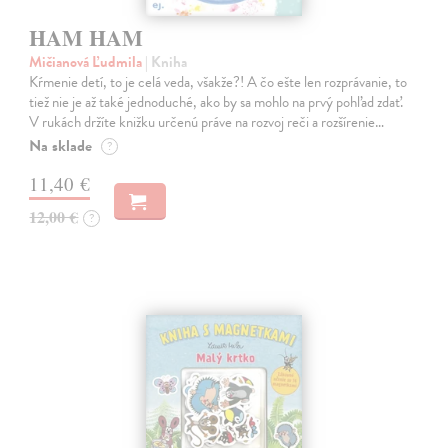
HAM HAM
Mičianová Ľudmila
| Kniha
Kŕmenie detí, to je celá veda, všakže?! A čo ešte len rozprávanie, to
tiež nie je až také jednoduché, ako by sa mohlo na prvý pohľad zdať.
V rukách držíte knižku určenú práve na rozvoj reči a rozšírenie…
Na sklade
?
11,40 €
12,00 €
?