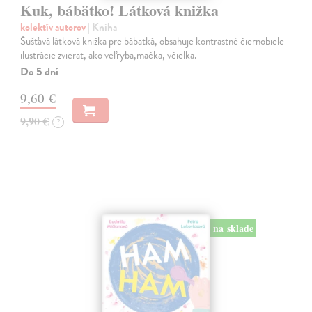
Kuk, bábätko! Látková knižka
kolektív autorov
| Kniha
Šušťavá látková knižka pre bábätká, obsahuje kontrastné čiernobiele
ilustrácie zvierat, ako veľryba,mačka, včielka.
Do 5 dní
9,60 €
9,90 €
?
na sklade