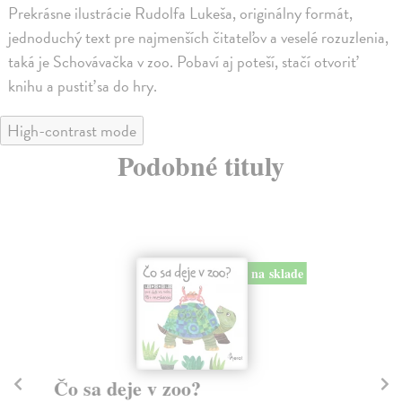
Prekrásne ilustrácie Rudolfa Lukeša, originálny formát,
jednoduchý text pre najmenších čitateľov a veselé rozuzlenia,
taká je Schovávačka v zoo. Pobaví aj poteší, stačí otvoriť
knihu a pustiť sa do hry.
High-contrast mode
Podobné tituly
na sklade
Čo sa deje v zoo?
K