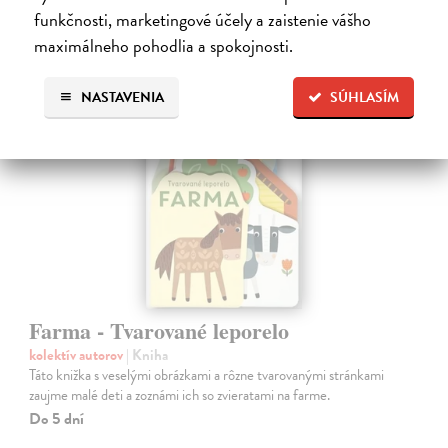
funkčnosti, marketingové účely a zaistenie vášho
7,90 €
?
maximálneho pohodlia a spokojnosti.
NASTAVENIA
SÚHLASÍM
Farma - Tvarované leporelo
kolektív autorov
| Kniha
Táto knižka s veselými obrázkami a rôzne tvarovanými stránkami
zaujme malé deti a zoznámi ich so zvieratami na farme.
Do 5 dní