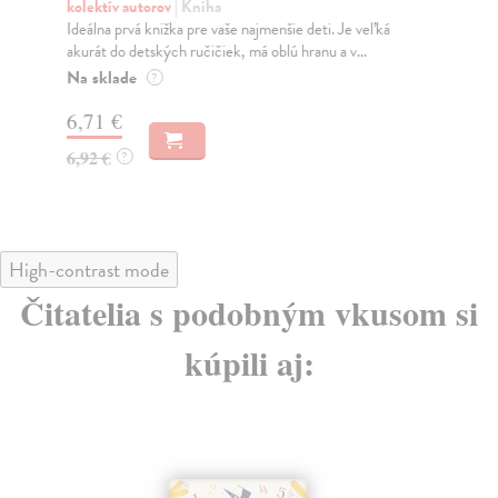
kolektív autorov
| Kniha
Ďu
Ideálna prvá knižka pre vaše najmenšie deti. Je veľká
V n
akurát do detských ručičiek, má oblú hranu a v...
svo
Na sklade
Do
?
6,71 €
6,
6,92 €
6,
?
High-contrast mode
Čitatelia s podobným vkusom si
kúpili aj: