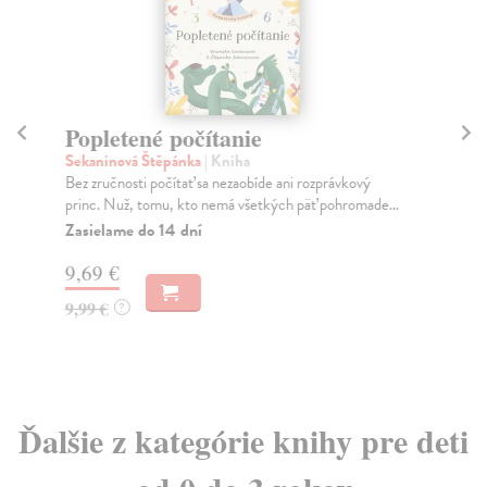
Popletené počítanie
Čo
Sekaninová Štěpánka
| Kniha
kol
Bez zručnosti počítať sa nezaobíde ani rozprávkový
Ide
princ. Nuž, tomu, kto nemá všetkých päť pohromade...
aku
Zasielame do 14 dní
Na
9,69 €
6,
9,99 €
6,
?
Ďalšie z kategórie knihy pre deti