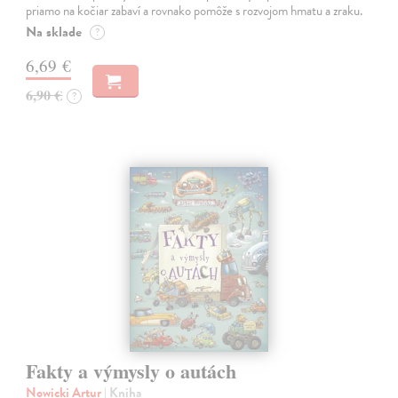
priamo na kočiar zabaví a rovnako pomôže s rozvojom hmatu a zraku.
Na sklade
?
6,69 €
6,90 €
?
Fakty a výmysly o autách
Nowicki Artur
| Kniha