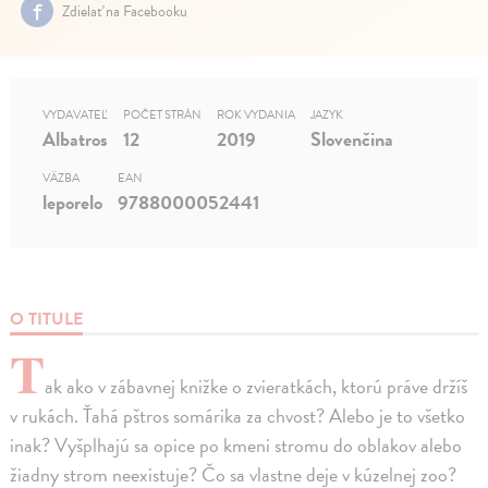
Zdielať na Facebooku
VYDAVATEĽ
POČET STRÁN
ROK VYDANIA
JAZYK
Albatros
12
2019
Slovenčina
VÄZBA
EAN
leporelo
9788000052441
O TITULE
T
ak ako v zábavnej knižke o zvieratkách, ktorú práve držíš
v rukách. Ťahá pštros somárika za chvost? Alebo je to všetko
inak? Vyšplhajú sa opice po kmeni stromu do oblakov alebo
žiadny strom neexistuje? Čo sa vlastne deje v kúzelnej zoo?