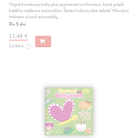
Vtipná komiksová kniha plná zaujímavostí a informácií, ktorá poteší
každého nadšenca automobilov Takáto kniha tu ešte nebola! Hlavnými
hrdinami sú totiž automobily.
Do 5 dní
13,48 €
13,90 €
?