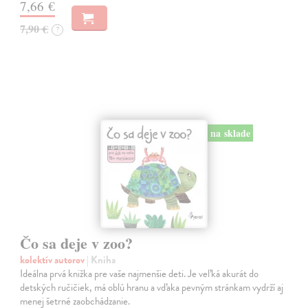
7,66 €
7,90 €
?
na sklade
Čo sa deje v zoo?
kolektív autorov
| Kniha
Ideálna prvá knižka pre vaše najmenšie deti. Je veľká akurát do
detských ručičiek, má oblú hranu a vďaka pevným stránkam vydrží aj
menej šetrné zaobchádzanie.