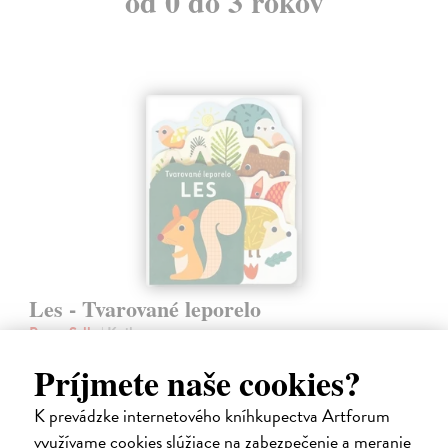
od 0 do 3 rokov
Les - Tvarované leporelo
Payne Sally
| Kniha
Táto knižka s veselými obrázkami a rôzne tvarovanými stránkami
Príjmete naše cookies?
zaujme malé deti a zoznámi ich so životom v lese.
Do 5 dní
K prevádzke internetového kníhkupectva Artforum
7,66 €
využívame cookies slúžiace na zabezpečenie a meranie