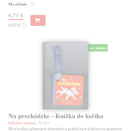
Na sklade
?
6,71 €
6,92 €
?
na sklade
Na prechádzke - Knižka do kočíka
kolektív autorov
| Kniha
Mini knižka s plstenými okienkami a praktickým pútkom na zavesenie