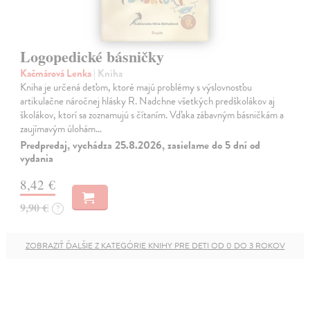
Logopedické básničky
Kačmárová Lenka
| Kniha
Kniha je určená deťom, ktoré majú problémy s výslovnosťou
artikulačne náročnej hlásky R. Nadchne všetkých predškolákov aj
školákov, ktorí sa zoznamujú s čítaním. Vďaka zábavným básničkám a
zaujímavým úlohám…
Predpredaj, vychádza 25.8.2026, zasielame do 5 dní od
vydania
8,42 €
9,90 €
?
ZOBRAZIŤ ĎALŠIE Z KATEGÓRIE KNIHY PRE DETI OD 0 DO 3 ROKOV