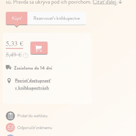
sú. Pravda sa ukrýva pod ich povrchom.
Čítať ďalej
↓
Kúpiť
Rezervovať v kníhkupectve
5,33 €
5,49 €
?
Zasielame do 14 dní
Pozrieť dostupnosť
v kníhkupectvách
Pridať do wishlistu
Odporučiť známemu