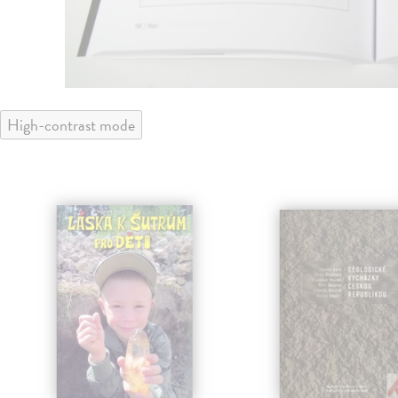
High-contrast mode
klade