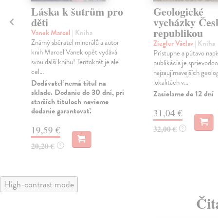
Láska k šutrům pro
Geologické
děti
vycházky Čes
republikou
Vanek Marcel
| Kniha
Známý sběratel minerálů a autor
Ziegler Václav
| Kniha
knih Marcel Vanek opět vydává
Prístupne a pútavo napí
svou další knihu! Tentokrát je ale
publikácia je sprievodc
cel...
najzaujímavejších geol
lokalitách v...
Dodávateľ nemá titul na
sklade. Dodanie do 30 dní, pri
Zasielame do 12 dní
starších tituloch nevieme
dodanie garantovať.
31,04 €
32,00 €
19,59 €
?
20,20 €
?
High-contrast mode
Čit