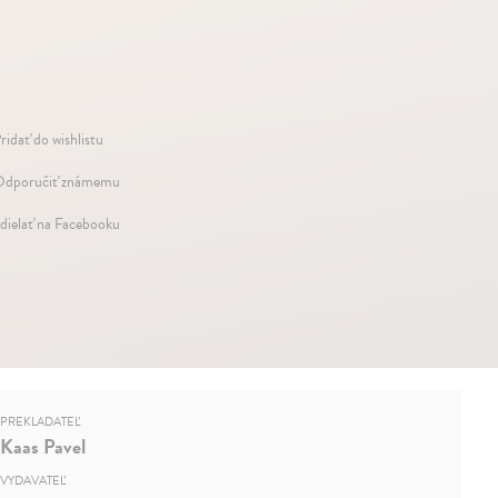
ridať do wishlistu
dporučiť známemu
dielať na Facebooku
PREKLADATEĽ
Kaas Pavel
VYDAVATEĽ