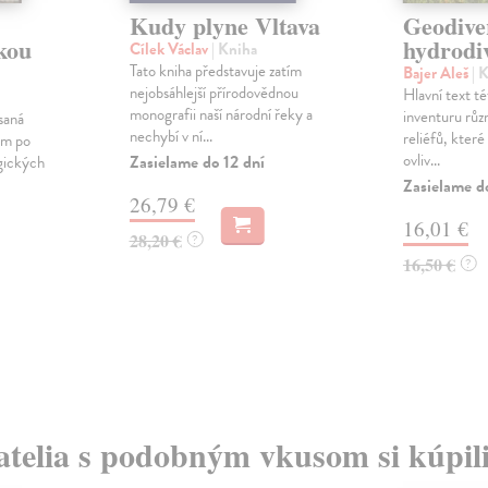
Kudy plyne Vltava
Geodiver
kou
hydrodiv
Cílek Václav
| Kniha
Tato kniha představuje zatím
Bajer Aleš
| 
nejobsáhlejší přírodovědnou
Hlavní text t
monografii naší národní řeky a
inventuru růz
saná
nechybí v ní...
reliéfů, které
om po
ovliv...
Zasielame do 12 dní
ogických
Zasielame d
26,79 €
16,01 €
28,20 €
?
16,50 €
?
atelia s podobným vkusom si kúpili