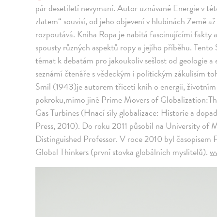
pár desetiletí nevymaní. Autor uznávané Energie v této
zlatem“ souvisí, od jeho objevení v hlubinách Země až
rozpoutává. Kniha Ropa je nabitá fascinujícími fakty 
spousty různých aspektů ropy a jejího příběhu. Tento
témat k debatám pro jakoukoliv sešlost od geologie a 
seznámí čtenáře s vědeckým i politickým zákulisím toh
Smil (1943)je autorem třiceti knih o energii, životním
pokroku,mimo jiné Prime Movers of Globalization:Th
Gas Turbines (Hnací síly globalizace: Historie a dop
Press, 2010). Do roku 2011 působil na University of 
Distinguished Professor. V roce 2010 byl časopisem 
Global Thinkers (první stovka globálních myslitelů).
w