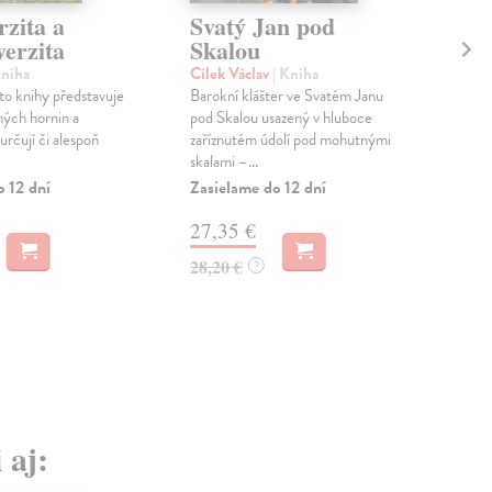
zita a
Svatý Jan pod
At
erzita
Skalou
kt
Kniha
Cílek Václav
| Kniha
Mül
éto knihy představuje
Barokní klášter ve Svatém Janu
Atla
ných hornin a
pod Skalou usazený v hluboce
aut
 určují či alespoň
zaříznutém údolí pod mohutnými
vyti
skalami –...
Na 
o 12 dní
Zasielame do 12 dní
28
27,35 €
28,20 €
?
 aj: