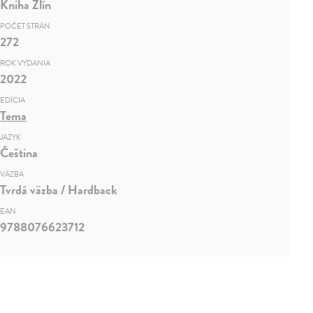
Kniha Zlín
POČET STRÁN
272
ROK VYDANIA
2022
EDÍCIA
Tema
JAZYK
Čeština
VÄZBA
Tvrdá väzba / Hardback
EAN
9788076623712