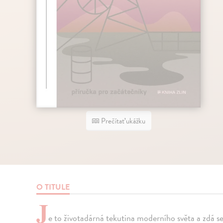
Prečítať ukážku
O TITULE
J
e to životadárná tekutina moderního světa a zdá se, 