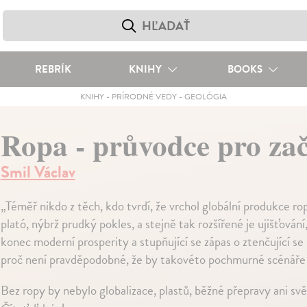
REBRÍK
KNIHY
BOOKS
KNIHY
-
PRÍRODNÉ VEDY
-
GEOLÓGIA
Ropa - průvodce pro za
Smil Václav
„Téměř nikdo z těch, kdo tvrdí, že vrchol globální produkce r
plató, nýbrž prudký pokles, a stejně tak rozšířené je ujišťo
konec moderní prosperity a stupňující se zápas o ztenčující se
proč není pravděpodobné, že by takovéto pochmurné scénáře 
Bez ropy by nebylo globalizace, plastů, běžné přepravy ani svě