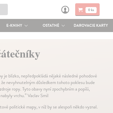
0 ks
E-KNIHY
OSTATNÉ
DAROVACIE KARTY
čátečníky
opy je blízko, nepředpokládá nějaké následné pohodové
vání, že nevyhnutelným důsledkem tohoto poklesu bude
 zdroje ropy. Tyto obavy nyní zpochybním a popíši,
nabyly vrchu.” Vaclav Smil
tové politické mapy, v níž by se alespoň někdo vyznal.