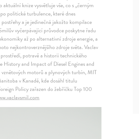
 aktuální knize vysvětluje vše, co s „černým
 po politické turbulence, které dnes
a postřehy a je jedinečná jakožto kompilace
 Smilův vyčerpávající průvodce poskytne řadu
ekonomiky až po alternativní zdroje energie, a
oto nejkontroverznějšího zdroje světa. Vaclav
 prostředí, potravě a historii technického
e History and Impact of Diesel Engines and
ad vznětových motorů a plynových turbín, MIT
Manitoba v Kanadě, kde dosáhl titulu
Foreign Policy zařazen do žebříčku Top 100
ww.vaclavsmil.com