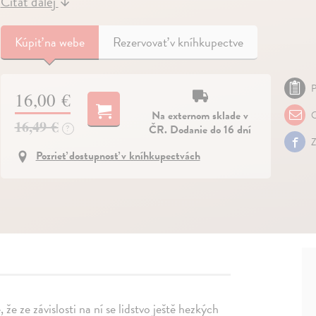
Čítať ďalej
↓
Kúpiť
na webe
Rezervovať v kníhkupectve
P
16,00 €
Na externom sklade v
O
16,49 €
ČR. Dodanie do 16 dní
?
Z
Pozrieť dostupnosť v kníhkupectvách
že ze závislosti na ní se lidstvo ještě hezkých