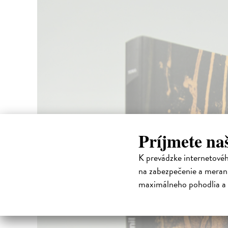
Príjmete na
K prevádzke internetové
na zabezpečenie a merani
maximálneho pohodlia a 