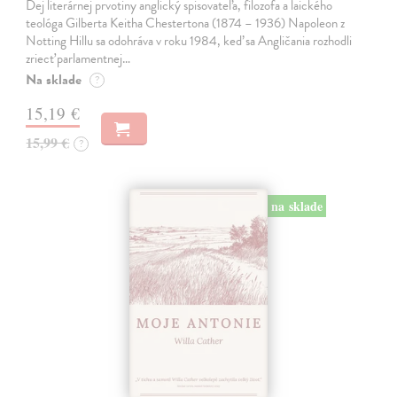
Dej literárnej prvotiny anglický spisovateľa, filozofa a laického
teológa Gilberta Keitha Chestertona (1874 – 1936) Napoleon z
Notting Hillu sa odohráva v roku 1984, keď sa Angličania rozhodli
zriecť parlamentnej…
Na sklade
?
15,19 €
15,99 €
?
na sklade