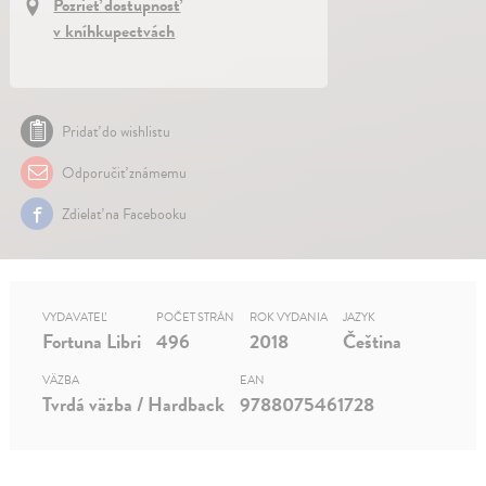
Pozrieť dostupnosť
v kníhkupectvách
Pridať do wishlistu
Odporučiť známemu
Zdielať na Facebooku
VYDAVATEĽ
POČET STRÁN
ROK VYDANIA
JAZYK
Fortuna Libri
496
2018
Čeština
VÄZBA
EAN
Tvrdá väzba / Hardback
9788075461728