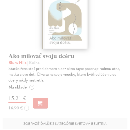
Ako milovať svoju dcéru
Blum Hila
| Kniha
Staršia žena stojí pred domom a cez okno tajne pozoruje rodinu: otca,
matku a dve deti. Díva sa na svoje vnučky, ktoré kvôli odlúčeniu od
dcéry nikdy nestretla.
Na sklade
?
15,21 €
16,90 €
?
ZOBRAZIŤ ĎALŠIE Z KATEGÓRIE SVETOVÁ BELETRIA