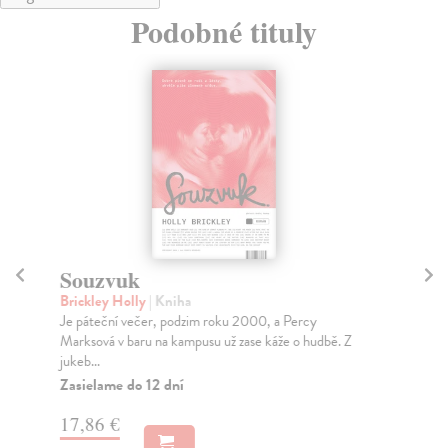
Podobné tituly
Souzvuk
M
Brickley Holly
| Kniha
La
Je páteční večer, podzim roku 2000, a Percy
Nej
Marksová v baru na kampusu už zase káže o hudbě. Z
byl
jukeb...
Na
Zasielame do 12 dní
17
17,86 €
18