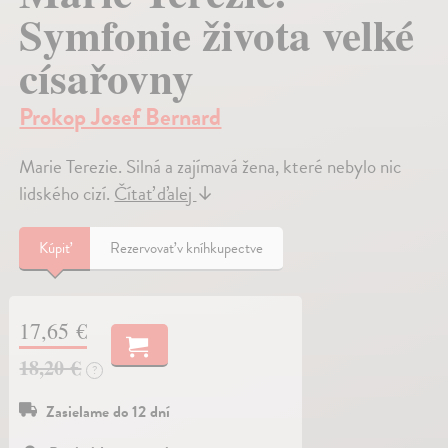
Symfonie života velké
císařovny
Prokop Josef Bernard
Marie Terezie. Silná a zajímavá žena, které nebylo nic
lidského cizí.
Čítať ďalej
↓
Kúpiť
Rezervovať v kníhkupectve
17,65 €
18,20 €
?
Zasielame do 12 dní