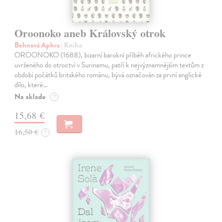
Oroonoko aneb Královský otrok
Behnová Aphra
| Kniha
OROONOKO (1688), bizarní barokní příběh afrického prince
uvrženého do otroctví v Surinamu, patří k nejvýznamnějším textům z
období počátků britského románu, bývá označován za první anglické
dílo, které…
Na sklade
?
15,68 €
16,50 €
?