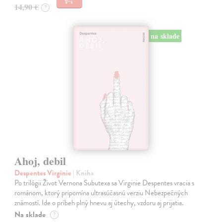
14,90 €
?
na sklade
Ahoj, debil
Despentes Virginie
| Kniha
Po trilógii Život Vernona Subutexa sa Virginie Despentes vracia s
románom, ktorý pripomína ultrasúčasnú verziu Nebezpečných
známostí. Ide o príbeh plný hnevu aj útechy, vzdoru aj prijatia.
Na sklade
?