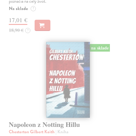
poznačia na celý život.
Na sklade
?
17,01 €
18,90 €
?
na sklade
Napoleon z Notting Hillu
Chesterton Gilbert Keith
| Kniha