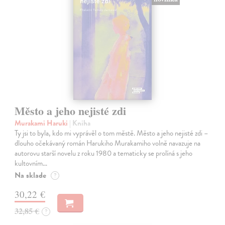
Město a jeho nejisté zdi
Murakami Haruki
| Kniha
Ty jsi to byla, kdo mi vyprávěl o tom městě. Město a jeho nejisté zdi –
dlouho očekávaný román Harukiho Murakamiho volně navazuje na
autorovu starší novelu z roku 1980 a tematicky se prolíná s jeho
kultovním…
Na sklade
?
30,22 €
32,85 €
?