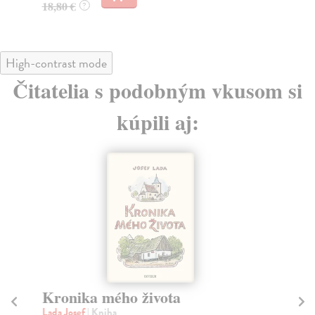
18,80 €
?
High-contrast mode
Čitatelia s podobným vkusom si
kúpili aj:
Kronika mého života
M
Lada Josef
| Kniha
Ely