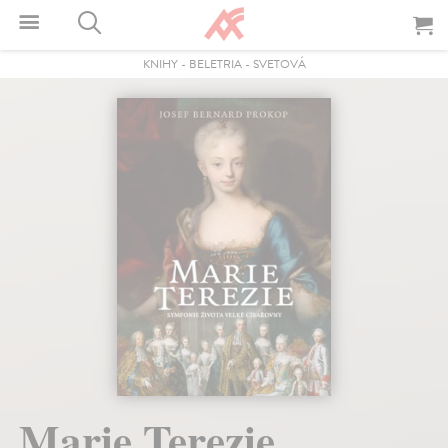
KNIHY
-
BELETRIA
-
SVETOVÁ
Marie Terezie.