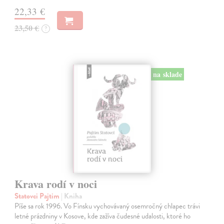
22,33 €
23,50 €
?
na sklade
Krava rodí v noci
Statovci Pajtim
| Kniha
Píše sa rok 1996. Vo Fínsku vychovávaný osemročný chlapec trávi
letné prázdniny v Kosove, kde zažíva čudesné udalosti, ktoré ho