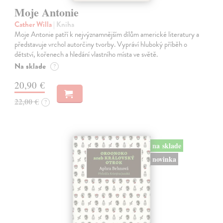
Moje Antonie
Cather Willa
| Kniha
Moje Antonie patří k nejvýznamnějším dílům americké literatury a
představuje vrchol autorčiny tvorby. Vypráví hluboký příběh o
dětství, kořenech a hledání vlastního místa ve světě.
Na sklade
?
20,90 €
22,00 €
?
na sklade
novinka