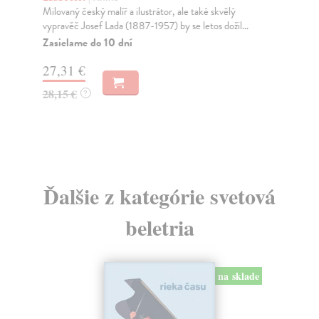
Milovaný český malíř a ilustrátor, ale také skvělý
Vyd
vypravěč Josef Lada (1887-1957) by se letos dožil...
vzn
Zasielame do 10 dní
Za
27,31 €
9,
28,15 €
9,
?
Ďalšie z kategórie svetová
beletria
na sklade