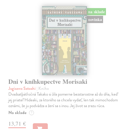
na sklade
novinka
Dni v kníhkupectve Morisaki
Jagisawa Satoshi
| Kniha
Dvadsaťpäťročná Takako si žila pomerne bezstarostne až do dňa, keď
jej priateľ Hideaki, za ktorého sa chcela vydať, len tak mimochodom
oznámi, že ju podvádza a žení sa s inou. Jej život sa zrazu rúca.
Na sklade
?
13,71 €