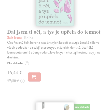
Dal jsem ti oči, a tys je upřela do temnot
Sola Irene
| Kniha
Oceňovaný folk horor z katalánských kopců oslavuje ženské tělo ve
všech podobách a rozbíjí stereotypy o ženské identitě. Stařičká
Bernadeta umírá a ženy rodu Clavellových chystají hostinu, aby ji na
druhém…
Na sklade
?
16,44 €
17,30 €
?
na sklade