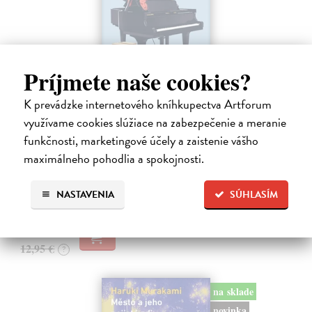
Príjmete naše cookies?
K prevádzke internetového kníhkupectva Artforum
Rieka času
využívame cookies slúžiace na zabezpečenie a meranie
funkčnosti, marketingové účely a zaistenie vášho
Mercier Pascal
| Kniha
Pascal Mercier bol vždy majstrom filozofického rozprávania. Romány
maximálneho pohodlia a spokojnosti.
Nočný vlak do Lisabonu či Váha slov podnietili milióny čitateľov k
zamysleniu sa nad veľkými témami, ako sú identita, sloboda, čas či…
NASTAVENIA
SÚHLASÍM
Na sklade
?
12,30 €
12,95 €
?
na sklade
novinka