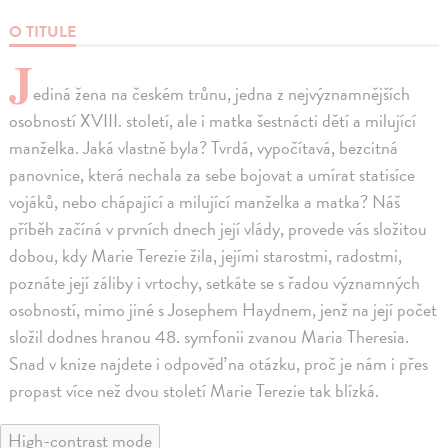
O TITULE
J
ediná žena na českém trůnu, jedna z nejvýznamnějších
osobností XVIII. století, ale i matka šestnácti dětí a milující
manželka. Jaká vlastně byla? Tvrdá, vypočítavá, bezcitná
panovnice, která nechala za sebe bojovat a umírat statisíce
vojáků, nebo chápající a milující manželka a matka? Náš
příběh začíná v prvních dnech její vlády, provede vás složitou
dobou, kdy Marie Terezie žila, jejími starostmi, radostmi,
poznáte její záliby i vrtochy, setkáte se s řadou významných
osobností, mimo jiné s Josephem Haydnem, jenž na její počet
složil dodnes hranou 48. symfonii zvanou Maria Theresia.
Snad v knize najdete i odpověď na otázku, proč je nám i přes
propast více než dvou století Marie Terezie tak blízká.
High-contrast mode