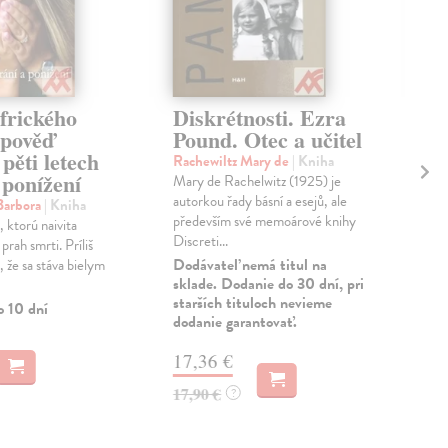
frického
Diskrétnosti. Ezra
Se
Zpověď
Pound. Otec a učitel
o 
pěti letech
Rachewiltz Mary de
| Kniha
Sid
 ponížení
Mary de Rachelwitz (1925) je
Bril
autorkou řady básní a esejů, ale
kter
Barbora
| Kniha
především své memoárové knihy
let 
 ktorú naivita
Discreti...
Zas
 prah smrti. Príliš
Dodávateľ nemá titul na
a, že sa stáva bielym
15
sklade. Dodanie do 30 dní, pri
starších tituloch nevieme
o 10 dní
16,
dodanie garantovať.
17,36 €
17,90 €
?