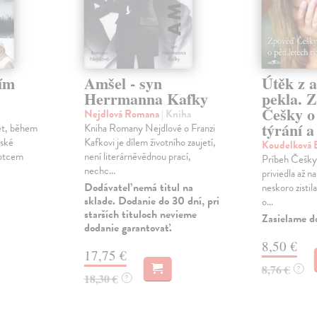
tím
Amšel - syn
Útěk z a
Herrmanna Kafky
pekla. 
Češky o 
Nejdlová Romana
| Kniha
týrání a
let, během
Kniha Romany Nejdlové o Franzi
gské
Kafkovi je dílem životního zaujetí,
Koudelková 
 otcem
není literárněvědnou prací,
Príbeh Češky,
nechc...
priviedla až na
Dodávateľ nemá titul na
neskoro zistil
sklade. Dodanie do 30 dní, pri
o...
starších tituloch nevieme
Zasielame d
dodanie garantovať.
8,50 €
17,75 €
8,76 €
?
18,30 €
?