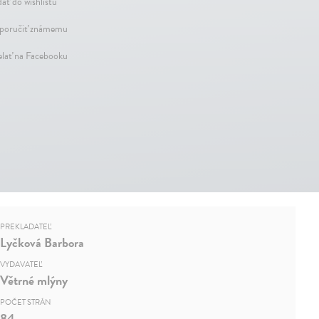
dať do wishlistu
oručiť známemu
elať na Facebooku
PREKLADATEĽ
Lyčková Barbora
VYDAVATEĽ
Větrné mlýny
POČET STRÁN
84