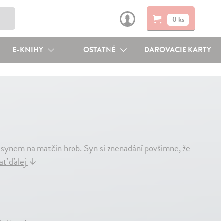
0 ks
E-KNIHY
OSTATNÉ
DAROVACIE KARTY
 synem na matčin hrob. Syn si znenadání povšimne, že
ať ďalej
↓