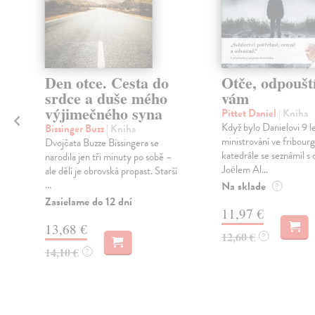
Den otce. Cesta do
Otče, odpouš
srdce a duše mého
vám
výjimečného syna
Pittet Daniel
| Kniha
t
Když bylo Danielovi 9 
Bissinger Buzz
| Kniha
ministrování ve fribour
Dvojčata Buzze Bissingera se
katedrále se seznámil s
narodila jen tři minuty po sobě –
Joëlem Al...
ale dělí je obrovská propast. Starší
...
Na sklade
?
Zasielame do 12 dní
11,97 €
13,68 €
12,60 €
?
14,10 €
?