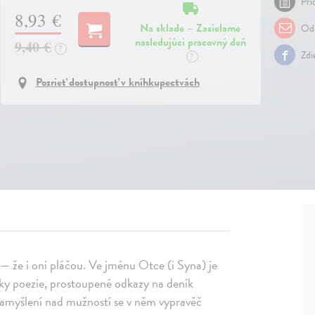
Pri
8,93 €
Na sklade – Zasielame
Odp
nasledujúci pracovný deň
9,40 €
?
Zdi
?
Pozrieť dostupnosť v kníhkupectvách
i — že i oni pláčou. Ve jménu Otce (i Syna) je
sky poezie, prostoupené odkazy na deník
zamyšlení nad mužností se v něm vypravěč