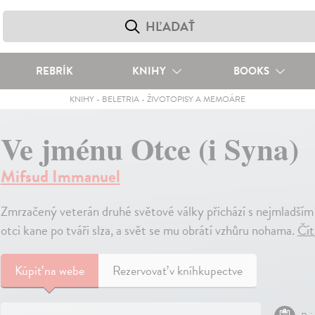
REBRÍK
KNIHY
BOOKS
KNIHY
-
BELETRIA
-
ŽIVOTOPISY A MEMOÁRE
Ve jménu Otce (i Syna)
Mifsud Immanuel
Zmrzačený veterán druhé světové války přichází s nejmladším
otci kane po tváři slza, a svět se mu obrátí vzhůru nohama.
Čít
Kúpiť
na webe
Rezervovať v kníhkupectve