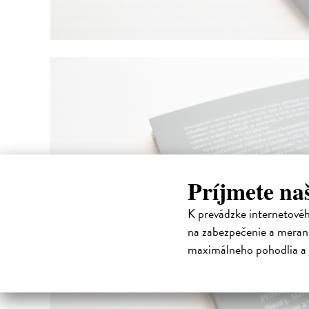
Príjmete na
K prevádzke internetové
na zabezpečenie a merani
maximálneho pohodlia a 