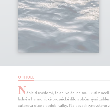
O TITULE
N
áhle si uvědomí, že ani vojáci nejsou ukuti z ocel
ladné a harmonické prozaické dílo s občasnými záble
autorova otce z období války. Na pozadí synovského 