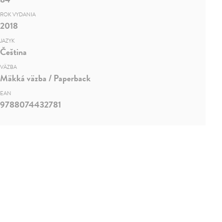
ROK VYDANIA
2018
JAZYK
Čeština
VÄZBA
Mäkká väzba / Paperback
EAN
9788074432781