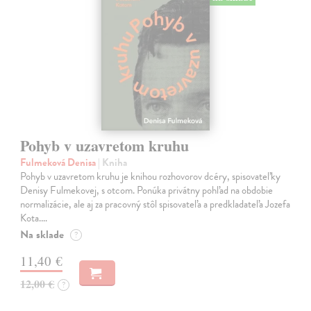
Pohyb v uzavretom kruhu
Fulmeková Denisa
| Kniha
Pohyb v uzavretom kruhu je knihou rozhovorov dcéry, spisovateľky
Denisy Fulmekovej, s otcom. Ponúka privátny pohľad na obdobie
normalizácie, ale aj za pracovný stôl spisovateľa a predkladateľa Jozefa
Kota.…
Na sklade
?
11,40 €
12,00 €
?