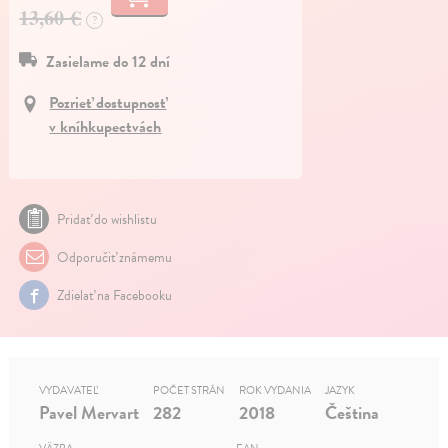
13,60 €
?
Zasielame do 12 dní
Pozrieť dostupnosť
v kníhkupectvách
Pridať do wishlistu
Odporučiť známemu
Zdielať na Facebooku
VYDAVATEĽ
POČET STRÁN
ROK VYDANIA
JAZYK
Pavel Mervart
282
2018
Čeština