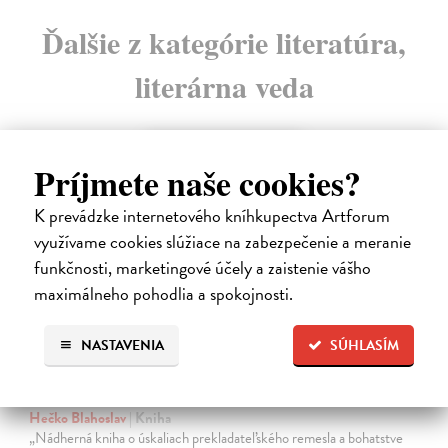
Ďalšie z kategórie literatúra,
literárna veda
na sklade
Príjmete naše cookies?
novinka
K prevádzke internetového kníhkupectva Artforum
využívame cookies slúžiace na zabezpečenie a meranie
funkčnosti, marketingové účely a zaistenie vášho
maximálneho pohodlia a spokojnosti.
NASTAVENIA
SÚHLASÍM
Dobrodružstvo prekladu
Hečko Blahoslav
| Kniha
„Nádherná kniha o úskaliach prekladateľského remesla a bohatstve