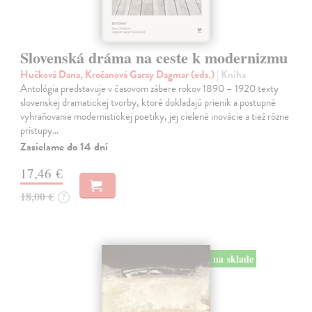
Slovenská dráma na ceste k modernizmu
Hučková Dana, Kročanová Garay Dagmar (eds.)
| Kniha
Antológia predstavuje v časovom zábere rokov 1890 – 1920 texty
slovenskej dramatickej tvorby, ktoré dokladajú prienik a postupné
vyhraňovanie modernistickej poetiky, jej cielené inovácie a tiež rôzne
prístupy…
Zasielame do 14 dní
17,46 €
18,00 €
?
na sklade