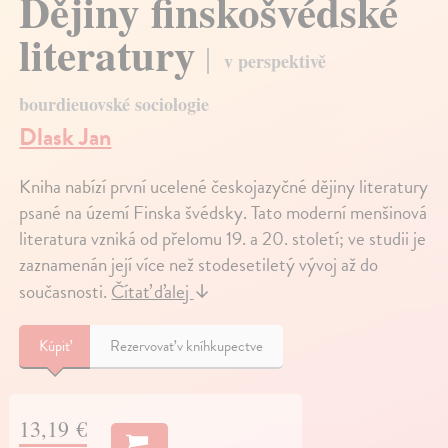
Dějiny finskošvédské
literatury
v perspektivě
bourdieuovské sociologie
Dlask Jan
Kniha nabízí první ucelené českojazyčné dějiny literatury
psané na území Finska švédsky. Tato moderní menšinová
literatura vzniká od přelomu 19. a 20. století; ve studii je
zaznamenán její více než stodesetiletý vývoj až do
současnosti.
Čítať ďalej
↓
Kúpiť
Rezervovať v kníhkupectve
13,19 €