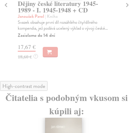
Dějiny české literatury 1945-
St
1989 - I. 1945-1948 + CD
li
Janoušek Pavel
| Kniha
Lö
Svazek obsahuje první díl rozsáhlého čtyřdílného
Aut
kompendia, jež podává ucelený výklad o vývoji české...
pro
Zasielame do 14 dní
Za
17,67 €
13
18,60 €
13
?
High-contrast mode
Čitatelia s podobným vkusom si
kúpili aj: