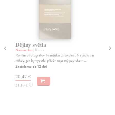
Dějiny světla
D
d
Němec Jan
| Kniha
Román o fotografovi Františku Drtikolovi. Napadlo vás
Be
někdy, jak by vypadal příběh napsaný paprskem ...
Sou
ste
Zasielame do 12 dní
Do
20,47 €
dní
gar
21,10 €
?
20
20