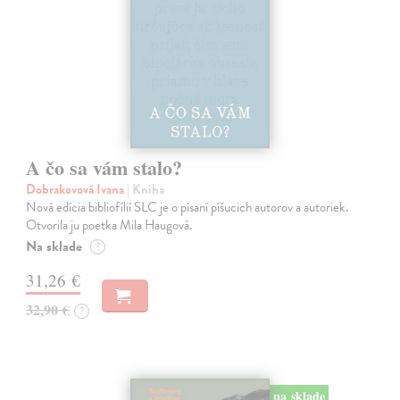
A čo sa vám stalo?
Dobrakovová Ivana
| Kniha
Nová edícia bibliofílií SLC je o písaní píšucich autorov a autoriek.
Otvorila ju poetka Mila Haugová.
Na sklade
?
31,26 €
32,90 €
?
na sklade