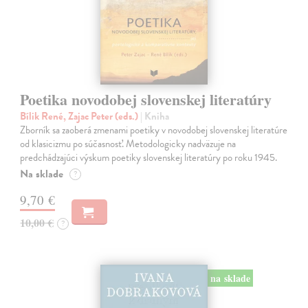
Poetika novodobej slovenskej literatúry
Bílik René, Zajac Peter (eds.)
| Kniha
Zborník sa zaoberá zmenami poetiky v novodobej slovenskej literatúre
od klasicizmu po súčasnosť. Metodologicky nadväzuje na
predchádzajúci výskum poetiky slovenskej literatúry po roku 1945.
Na sklade
?
9,70 €
10,00 €
?
na sklade