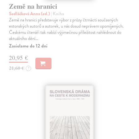
Země na hranici
Sedláčková Anna (ed.)
| Kniha
Země na hranici představuje výbor z prózy čtrnácti současných
estonských autorů a autorek, u nás dosud neprávem opomíjených.
Českému čtenáři tak nabízí výjimečnou příležitost nahlédnout do
aktuálního dění…
Zasielame do 12 dní
20,95 €
21,60 €
?