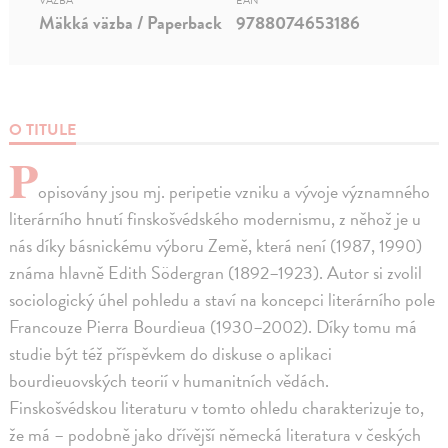
VÄZBA
EAN
Mäkká väzba / Paperback
9788074653186
O TITULE
P
opisovány jsou mj. peripetie vzniku a vývoje významného
literárního hnutí finskošvédského modernismu, z něhož je u
nás díky básnickému výboru Země, která není (1987, 1990)
známa hlavně Edith Södergran (1892–1923). Autor si zvolil
sociologický úhel pohledu a staví na koncepci literárního pole
Francouze Pierra Bourdieua (1930–2002). Díky tomu má
studie být též příspěvkem do diskuse o aplikaci
bourdieuovských teorií v humanitních vědách.
Finskošvédskou literaturu v tomto ohledu charakterizuje to,
že má – podobně jako dřívější německá literatura v českých