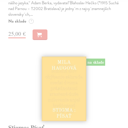
nášho jazyka.“ Adam Berka, vydavateľ Blahoslav Hečko (*1915 Suchá
nad Parnou – †2002 Bratislava) je jedny´m z najvy´znamnejších
slovensky´ch,…
Na sklade
?
25,00 €
na sklade
Stigma: Písať