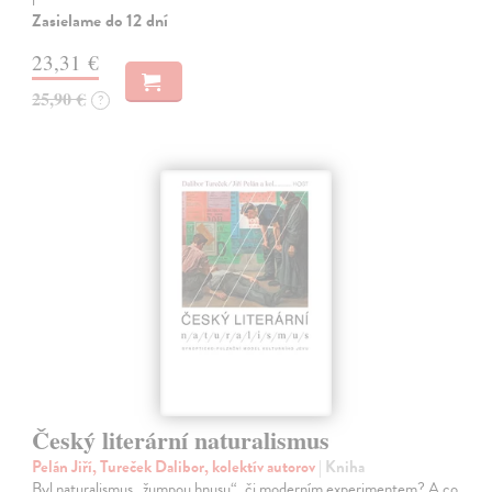
Zasielame do 12 dní
23,31 €
25,90 €
?
Český literární naturalismus
Pelán Jiří, Tureček Dalibor, kolektív autorov
| Kniha
Byl naturalismus „žumpou hnusu“, či moderním experimentem? A co