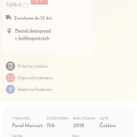
7,50 €
?
Zasielame do 12 dní
Pozrieť dostupnosť
v kníhkupectvách
Pridať do wishlistu
Odporučiť známemu
Zdielať na Facebooku
VYDAVATEĽ
POČET STRÁN
ROK VYDANIA
JAZYK
Pavel Mervart
156
2018
Čeština
VÄZBA
EAN