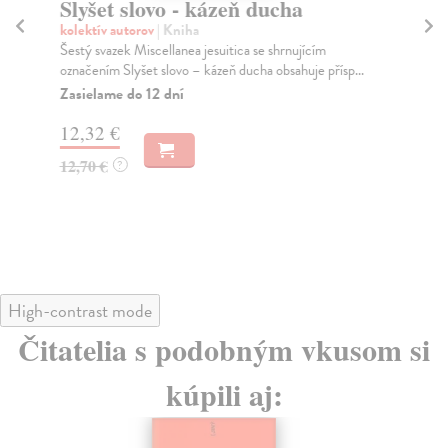
Slyšet slovo - kázeň ducha
D
kolektív autorov
| Kniha
Ko
Šestý svazek Miscellanea jesuitica se shrnujícím
Vzp
označením Slyšet slovo – kázeň ducha obsahuje přísp...
cír
Zasielame do 12 dní
Za
12,32 €
9,
12,70 €
9,
?
High-contrast mode
Čitatelia s podobným vkusom si
kúpili aj: