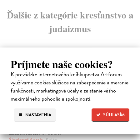
Ďalšie z kategórie kresťanstvo a
judaizmus
Príjmete naše cookies?
K prevádzke internetového kníhkupectva Artforum
využívame cookies slúžiace na zabezpečenie a meranie
funkčnosti, marketingové účely a zaistenie vášho
maximálneho pohodlia a spokojnosti.
NASTAVENIA
SÚHLASÍM
Dominik Mokoš OFM (1718-1776) a jeho
kazateľská tvorba
Škovierová Angela
| Kniha