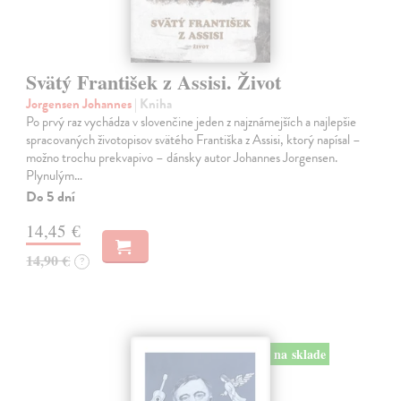
Svätý František z Assisi. Život
Jorgensen Johannes
| Kniha
Po prvý raz vychádza v slovenčine jeden z najznámejších a najlepšie
spracovaných životopisov svätého Františka z Assisi, ktorý napísal –
možno trochu prekvapivo – dánsky autor Johannes Jorgensen.
Plynulým…
Do 5 dní
14,45 €
14,90 €
?
na sklade