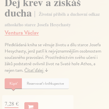
Dej krev a získáš
ducha
Životní příběh a duchovní odkaz
athoského starce Josefa Hesychasty
Ventura Václav
Předkládaná kniha se věnuje životu a dílu starce Josefa
Hesychasty, jenž patří k nejvýznamnějším osobnostem
současného pravoslaví. Prostřednictvím svého učení i
žáků podstatně ovlivnil život na Svaté hoře Athos, a
nejen tam.
Čítať ďalej
↓
Kúpiť
Rezervovať v kníhkupectve
7,28 €