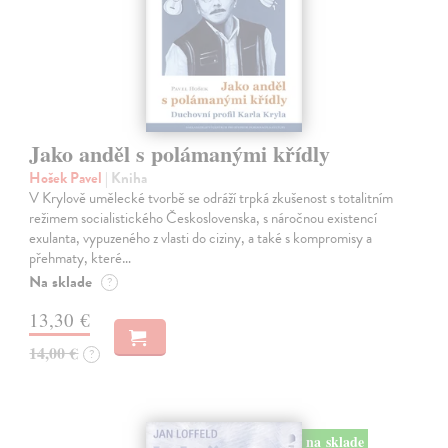
Jako anděl s polámanými křídly
Hošek Pavel
| Kniha
V Krylově umělecké tvorbě se odráží trpká zkušenost s totalitním
režimem socialistického Československa, s náročnou existencí
exulanta, vypuzeného z vlasti do ciziny, a také s kompromisy a
přehmaty, které…
Na sklade
?
13,30 €
14,00 €
?
na sklade