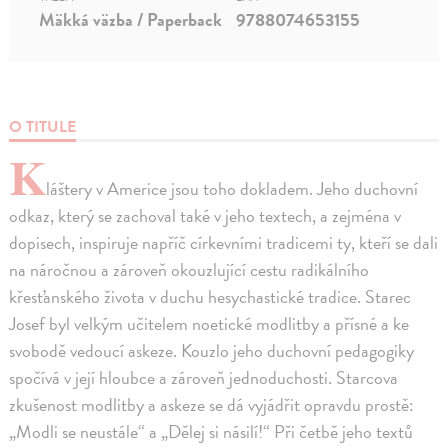
Mäkká väzba / Paperback
9788074653155
O TITULE
K
láštery v Americe jsou toho dokladem. Jeho duchovní
odkaz, který se zachoval také v jeho textech, a zejména v
dopisech, inspiruje napříč církevními tradicemi ty, kteří se dali
na náročnou a zároveň okouzlující cestu radikálního
křesťanského života v duchu hesychastické tradice. Starec
Josef byl velkým učitelem noetické modlitby a přísné a ke
svobodě vedoucí askeze. Kouzlo jeho duchovní pedagogiky
spočívá v její hloubce a zároveň jednoduchosti. Starcova
zkušenost modlitby a askeze se dá vyjádřit opravdu prostě:
„Modli se neustále“ a „Dělej si násilí!“ Při četbě jeho textů