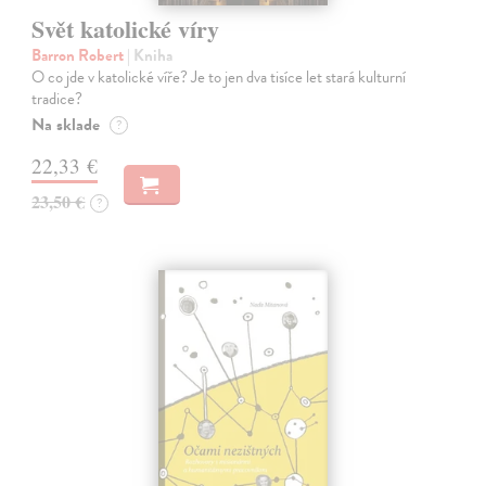
Svět katolické víry
Barron Robert
| Kniha
O co jde v katolické víře? Je to jen dva tisíce let stará kulturní
tradice?
Na sklade
?
22,33 €
23,50 €
?