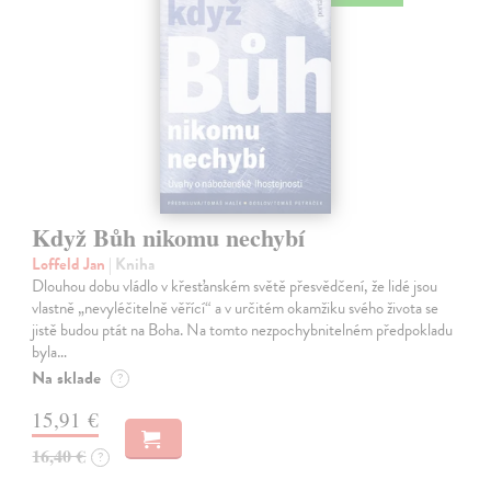
Když Bůh nikomu nechybí
Loffeld Jan
| Kniha
Dlouhou dobu vládlo v křesťanském světě přesvědčení, že lidé jsou
vlastně „nevyléčitelně věřící“ a v určitém okamžiku svého života se
jistě budou ptát na Boha. Na tomto nezpochybnitelném předpokladu
byla…
Na sklade
?
15,91 €
16,40 €
?