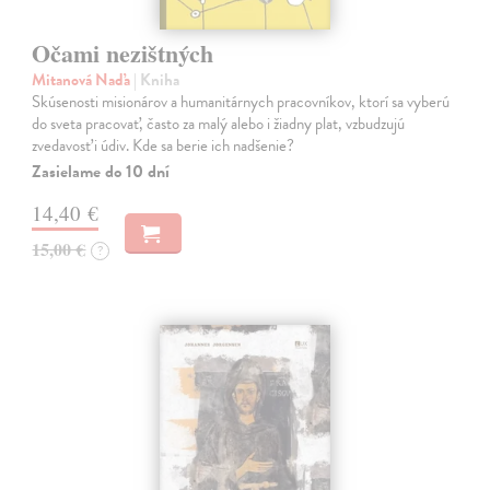
Očami nezištných
Mitanová Naďa
| Kniha
Skúsenosti misionárov a humanitárnych pracovníkov, ktorí sa vyberú
do sveta pracovať, často za malý alebo i žiadny plat, vzbudzujú
zvedavosť i údiv. Kde sa berie ich nadšenie?
Zasielame do 10 dní
14,40 €
15,00 €
?