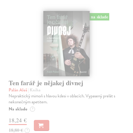
na sklade
Ten farář je nějakej divnej
Palán Aleš
| Kniha
Nepraktický mimoň s hlavou kdesi v oblacích. Vypasený prelát s
nekonečným apetitem.
Na sklade
?
18,24 €
18,80 €
?