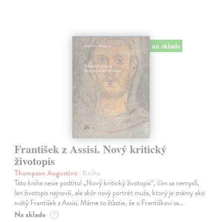
na sklade
František z Assisi. Nový kritický
životopis
Thompson Augustine
| Kniha
Táto kniha nesie podtitul „Nový kritický životopis“, čím sa nemyslí,
len životopis najnovší, ale skôr nový portrét muža, ktorý je známy ako
svätý František z Assisi. Máme to šťastie, že o Františkovi sa…
Na sklade
?