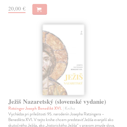
20,00 €
Ježiš Nazaretský (slovenské vydanie)
Ratzinger Joseph Benedikt XVI.
| Kniha
Vychádza pri príležitosti 95. narodenín Josepha Ratzingera –
Benedikta XVI. V tejto knihe chcem predstaviť Ježiša evanjelií ako
skutočného Ježiša, ako „historického Ježiša“ v pravom zmysle slova.