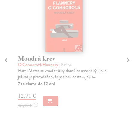
Moudrá krev
M
šl
O'Connorová Flannery
| Kniha
Hazel Motes se vrací z války domů na americký Jih, a
Či
jelikož je přesvědčen, že jedinou cestou, jak s...
Uni
pře
Zasielame do 12 dní
poh
12,71 €
Za
13,10 €
?
21
22