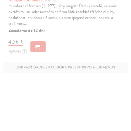
Romans Humbert z
| Kniha
Humbert z Romans († 1277), pátý magistr Řádu kazatelů, ve svém
okružním listu adresovaném celému řádu rozebírá tři řeholní sliby,
poslušnost, chudobu a čistotu, a s nimi spojené ctnosti, pokoru a
trpělivost.…
Zasielame do 12 dní
4,56 €
4,70 €
?
ZOBRAZIŤ ĎALŠIE Z KATEGÓRIE KRESŤANSTVO A JUDAIZMUS