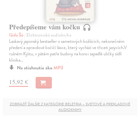
Předepíšeme vám kočku
Išida Šó
| Elektronická audiokniha
Laskavý japonský bestseller o sametových kožíšcích, nekonečném
předení a opravdové kočičí lásce, který vychází ve třiceti jazycích.V
rušném Kjótu, v pátém patře budovy na konci zapadlé uličky sídlí
klinika…
Na stiahnutie ako
MP3
15,92 €
ZOBRAZIŤ ĎALŠIE Z KATEGÓRIE BELETRIA – SVETOVÉ A PREKLADOVÉ
AUDIOKNIHY