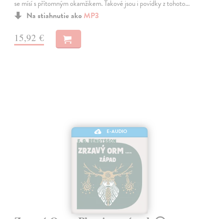
se mísí s přítomným okamžikem. Takové jsou i povídky z tohoto…
Na stiahnutie ako
MP3
15,92 €
E-AUDIO