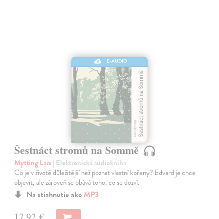
E-AUDIO
Šestnáct stromů na Sommě
Mytting Lars
| Elektronická audiokniha
Co je v životě důležitější než poznat vlastní kořeny? Edvard je chce
objevit, ale zároveň se obává toho, co se dozví.
Na stiahnutie ako
MP3
17,92 €