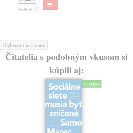
23
16,95 €
?
24
High-contrast mode
Čitatelia s podobným vkusom si
kúpili aj:
na sklade