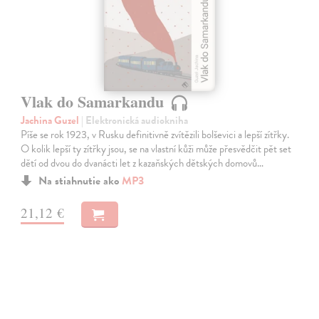
Vlak do Samarkandu
Jachina Guzel
| Elektronická audiokniha
Píše se rok 1923, v Rusku definitivně zvítězili bolševici a lepší zítřky.
O kolik lepší ty zítřky jsou, se na vlastní kůži může přesvědčit pět set
dětí od dvou do dvanácti let z kazaňských dětských domovů…
Na stiahnutie ako
MP3
21,12 €