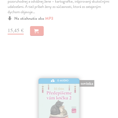
pozoruhodnej a odvážnej žene – kartografke, inšpirovaný skutočnými
udalosťami. A tiež príbeh ženy zo súčasnosti, ktorá zo zatajeným
dychom objavuje…
Na stiahnutie ako
MP3
15,45 €
E-AUDIO
novinka