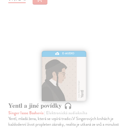
E-AUDIO
Yentl a jiné povídky
Singer Isaac Bashevis
| Elektronická audiokniha
Yentl, mladá žena, která se vzpírá tradici.V Singerových knihách je
každodenní život propleten zázraky, realita je utkaná ze snů a minulost