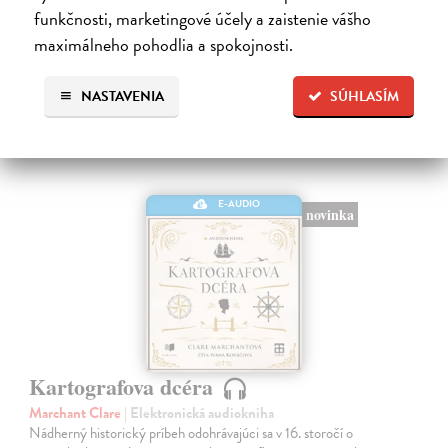
7,00 €
funkčnosti, marketingové účely a zaistenie vášho
maximálneho pohodlia a spokojnosti.
NASTAVENIA
SÚHLASÍM
E-AUDIO
novinka
Kartografova dcéra
Marchant Clare
| Elektronická audiokniha
Nádherný historický príbeh odohrávajúci sa v 16. storočí o