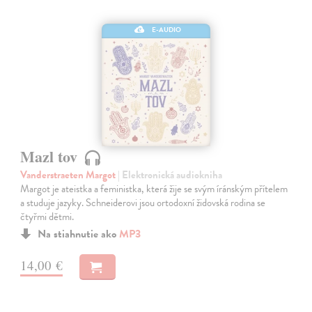
E-AUDIO
Mazl tov
Vanderstraeten Margot
| Elektronická audiokniha
Margot je ateistka a feministka, která žije se svým íránským přítelem
a studuje jazyky. Schneiderovi jsou ortodoxní židovská rodina se
čtyřmi dětmi.
Na stiahnutie ako
MP3
14,00 €