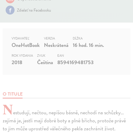
Zdielať na Facebooku
VYDAVATEĽ
VERZIA
DĹŽKA
OneHotBook
Neskrátená
16 hod. 16 min.
ROK VYDANIA
ZVUK
EAN
2018
Čeština
8594169481753
O TITULE
N
estudují, nečtou, nepíšou básně, nechodí na schůzky…
zajímá je, jestli mají dobré boty a plné břicho, protože právě
to jim může uprostřed válečného pekla zachránit život.