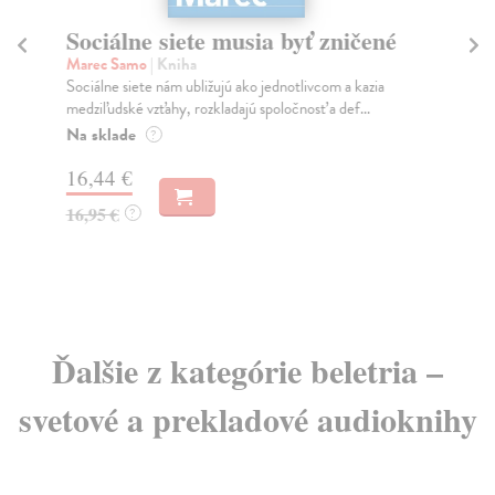
Sociálne siete musia byť zničené
S
K
Marec Samo
| Kniha
Sociálne siete nám ubližujú ako jednotlivcom a kazia
Mik
medziľudské vzťahy, rozkladajú spoločnosť a def...
Mon
o k
Na sklade
?
Na
16,44 €
23
16,95 €
?
24
Ďalšie z kategórie beletria –
svetové a prekladové audioknihy