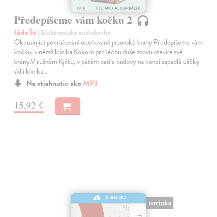
Předepíšeme vám kočku 2
Išida Šó
| Elektronická audiokniha
Okouzlující pokračování oceňované japonské knihy Předepíšeme vám
kočku, v němž klinika Kokoro pro léčbu duše znovu otevírá své
brány.V rušném Kjótu, v pátém patře budovy na konci zapadlé uličky
sídlí klinika…
Na stiahnutie ako
MP3
15,92 €
E-AUDIO
novinka