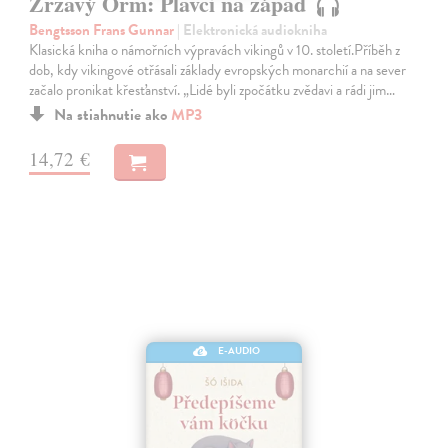
Zrzavý Orm: Plavci na západ
Bengtsson Frans Gunnar
| Elektronická audiokniha
Klasická kniha o námořních výpravách vikingů v 10. století.Příběh z
dob, kdy vikingové otřásali základy evropských monarchií a na sever
začalo pronikat křesťanství. „Lidé byli zpočátku zvědavi a rádi jim…
Na stiahnutie ako
MP3
14,72 €
E-AUDIO