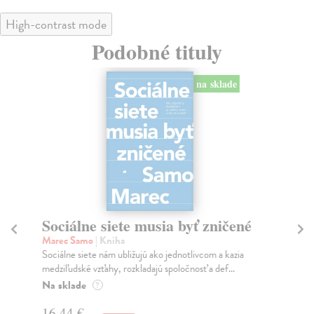
High-contrast mode
Podobné tituly
na sklade
Sociálne siete musia byť zničené
S
K
Marec Samo
| Kniha
Sociálne siete nám ubližujú ako jednotlivcom a kazia
Mik
medziľudské vzťahy, rozkladajú spoločnosť a def...
Mon
o k
Na sklade
?
Na
16,44 €