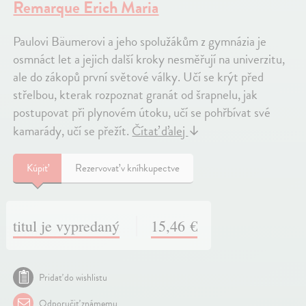
Remarque Erich Maria
Paulovi Bäumerovi a jeho spolužákům z gymnázia je
osmnáct let a jejich další kroky nesměřují na univerzitu,
ale do zákopů první světové války. Učí se krýt před
střelbou, kterak rozpoznat granát od šrapnelu, jak
postupovat při plynovém útoku, učí se pohřbívat své
kamarády, učí se přežít.
Čítať ďalej
↓
Kúpiť
Rezervovať v kníhkupectve
titul je vypredaný
15,46 €
Pridať do wishlistu
Odporučiť známemu